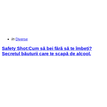
Categories
Posted
in
Diverse
in
Safety Shot:Cum să bei fără să te îmbeți?
Secretul băuturii care te scapă de alcool.