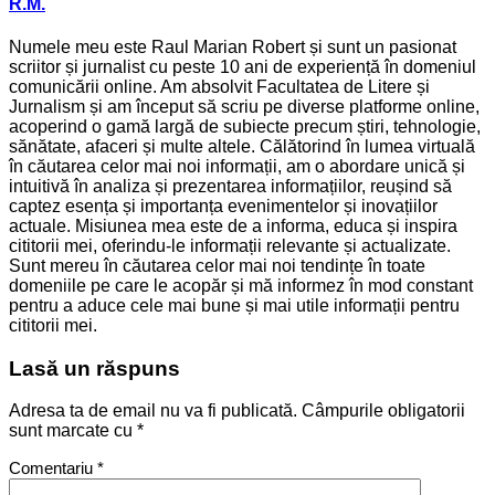
R.M.
Numele meu este Raul Marian Robert și sunt un pasionat
scriitor și jurnalist cu peste 10 ani de experiență în domeniul
comunicării online. Am absolvit Facultatea de Litere și
Jurnalism și am început să scriu pe diverse platforme online,
acoperind o gamă largă de subiecte precum știri, tehnologie,
sănătate, afaceri și multe altele. Călătorind în lumea virtuală
în căutarea celor mai noi informații, am o abordare unică și
intuitivă în analiza și prezentarea informațiilor, reușind să
captez esența și importanța evenimentelor și inovațiilor
actuale. Misiunea mea este de a informa, educa și inspira
cititorii mei, oferindu-le informații relevante și actualizate.
Sunt mereu în căutarea celor mai noi tendințe în toate
domeniile pe care le acopăr și mă informez în mod constant
pentru a aduce cele mai bune și mai utile informații pentru
cititorii mei.
Lasă un răspuns
Adresa ta de email nu va fi publicată.
Câmpurile obligatorii
sunt marcate cu
*
Comentariu
*