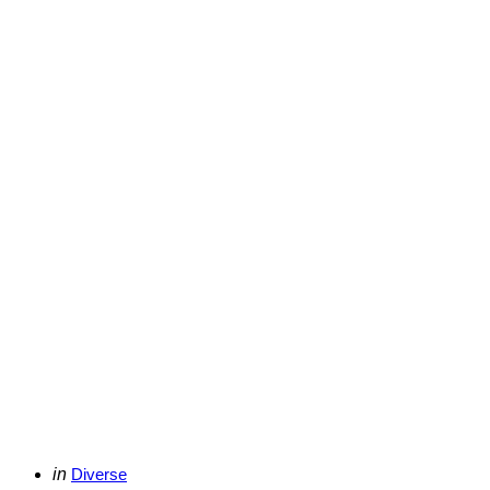
Categories
Posted
in
Diverse