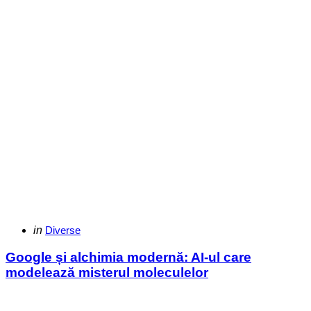
Categories
Posted
in
Diverse
in
Google și alchimia modernă: AI-ul care
modelează misterul moleculelor