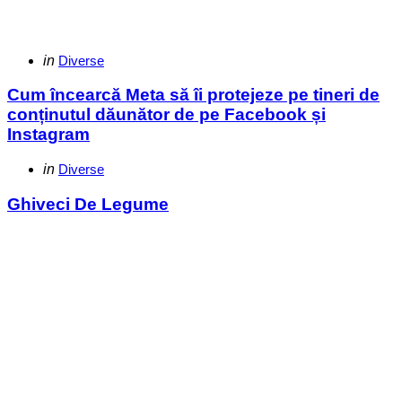
Categories
Posted
in
Diverse
in
Cum încearcă Meta să îi protejeze pe tineri de
conținutul dăunător de pe Facebook și
Instagram
Categories
Posted
in
Diverse
in
Ghiveci De Legume