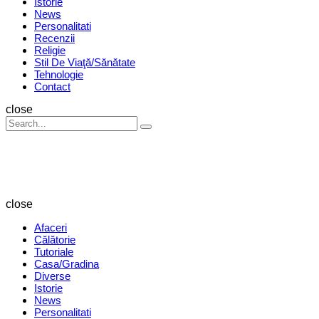
Istorie
News
Personalitati
Recenzii
Religie
Stil De Viaţă/Sănătate
Tehnologie
Contact
Search
close
Search
Search
for:
Revista
Magazin
close
Afaceri
Călătorie
Tutoriale
Casa/Gradina
Diverse
Istorie
News
Personalitati