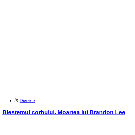
Categories
Posted
in
Diverse
in
Blestemul corbului. Moartea lui Brandon Lee