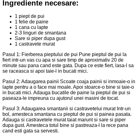
Ingrediente necesare:
1 piept de pui
1 felie de paine
1 cana cu lapte
2-3 linguri de smantana
Sare si piper dupa gust
1 castravete murat
Pasul 1: Fierberea pieptului de pui Pune pieptul de pui la
fiert intr-un vas cu apa si sare timp de aproximativ 20 de
minute sau pana cand este gata. Dupa ce este fiert, lasa-l sa
se raceasca si apoi taie-l in bucati mici.
Pasul 2: Adaugarea painii Scoate coaja painii si inmoaie-o in
lapte pentru a o face mai moale. Apoi stoarce-o bine si taie-o
in bucati mici. Adauga bucatile de paine la pieptul de pui si
paseaza-le impreuna cu ajutorul unei masini de tocat.
Pasul 3: Adaugarea smantanii si castravetelui murat Intr-un
bol, amesteca smantana cu pieptul de pui si painea pasata.
Adauga si castravetele murat taiat marunt si sare si piper
dupa gust. Amesteca totul bine si pastreaza-l la rece pana
cand esti gata sa servesti.