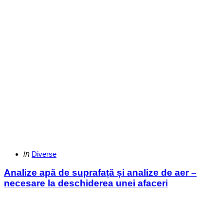
Categories
Posted
in
Diverse
in
Analize apă de suprafață și analize de aer –
necesare la deschiderea unei afaceri