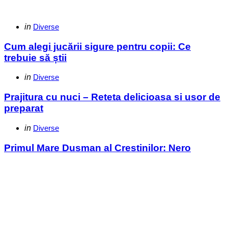
Categories
Posted
in
Diverse
in
Cum alegi jucării sigure pentru copii: Ce
trebuie să știi
Categories
Posted
in
Diverse
in
Prajitura cu nuci – Reteta delicioasa si usor de
preparat
Categories
Posted
in
Diverse
in
Primul Mare Dusman al Crestinilor: Nero