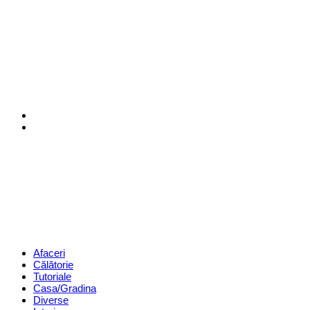
Menu
Search
Revista
Magazin
Menu
Afaceri
Călătorie
Tutoriale
Casa/Gradina
Diverse