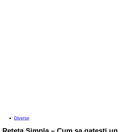
Categories
Diverse
Reteta Simpla – Cum sa gatesti un