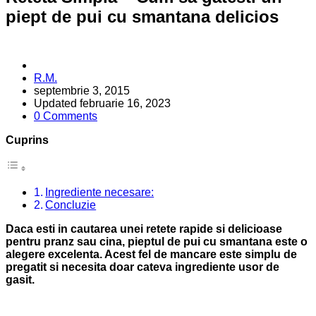
piept de pui cu smantana delicios
Posted
R.M.
by
septembrie 3, 2015
Updated
februarie 16, 2023
0 Comments
Cuprins
Ingrediente necesare:
Concluzie
Daca esti in cautarea unei retete rapide si delicioase
pentru pranz sau cina, pieptul de pui cu smantana este o
alegere excelenta. Acest fel de mancare este simplu de
pregatit si necesita doar cateva ingrediente usor de
gasit.