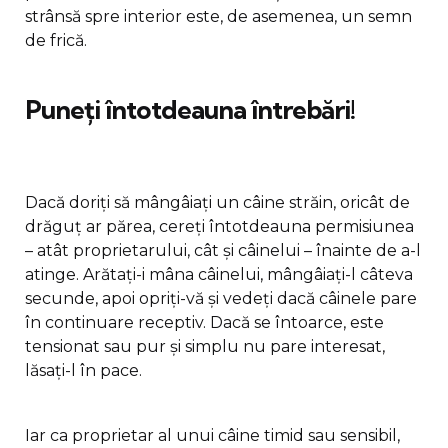
strânsă spre interior este, de asemenea, un semn
de frică.
Puneți întotdeauna întrebări!
Dacă doriți să mângâiați un câine străin, oricât de
drăguț ar părea, cereți întotdeauna permisiunea
– atât proprietarului, cât și câinelui – înainte de a-l
atinge. Arătați-i mâna câinelui, mângâiați-l câteva
secunde, apoi opriți-vă și vedeți dacă câinele pare
în continuare receptiv. Dacă se întoarce, este
tensionat sau pur și simplu nu pare interesat,
lăsați-l în pace.
Iar ca proprietar al unui câine timid sau sensibil,