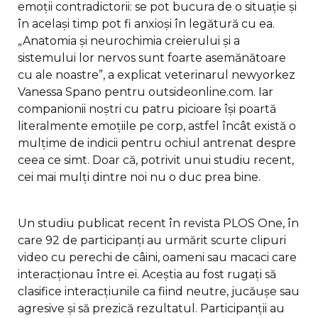
emoții contradictorii: se pot bucura de o situație și
în același timp pot fi anxioși în legătură cu ea.
„Anatomia și neurochimia creierului și a
sistemului lor nervos sunt foarte asemănătoare
cu ale noastre”, a explicat veterinarul newyorkez
Vanessa Spano pentru outsideonline.com. Iar
companionii noștri cu patru picioare își poartă
literalmente emoțiile pe corp, astfel încât există o
mulțime de indicii pentru ochiul antrenat despre
ceea ce simt. Doar că, potrivit unui studiu recent,
cei mai mulți dintre noi nu o duc prea bine.
Un studiu publicat recent în revista PLOS One, în
care 92 de participanți au urmărit scurte clipuri
video cu perechi de câini, oameni sau macaci care
interacționau între ei. Aceștia au fost rugați să
clasifice interacțiunile ca fiind neutre, jucăușe sau
agresive și să prezică rezultatul. Participanții au