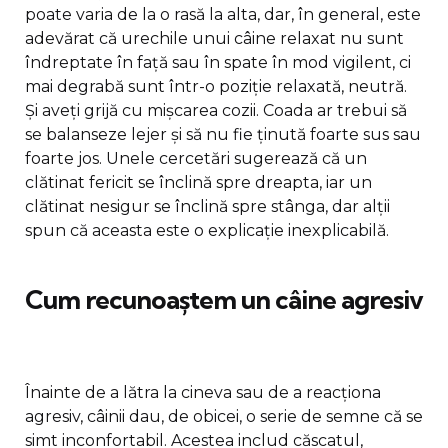
poate varia de la o rasă la alta, dar, în general, este
adevărat că urechile unui câine relaxat nu sunt
îndreptate în față sau în spate în mod vigilent, ci
mai degrabă sunt într-o poziție relaxată, neutră.
Și aveți grijă cu mișcarea cozii. Coada ar trebui să
se balanseze lejer și să nu fie ținută foarte sus sau
foarte jos. Unele cercetări sugerează că un
clătinat fericit se înclină spre dreapta, iar un
clătinat nesigur se înclină spre stânga, dar alții
spun că aceasta este o explicație inexplicabilă.
Cum recunoaștem un câine agresiv
Înainte de a lătra la cineva sau de a reacționa
agresiv, câinii dau, de obicei, o serie de semne că se
simt inconfortabil. Acestea includ căscatul,