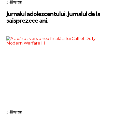
Categories
Posted
Diverse
in
in
Jurnalul adolescentului. Jurnalul de la
saisprezece ani.
Categories
Posted
Diverse
in