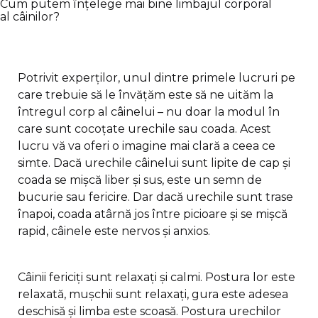
Cum putem înțelege mai bine limbajul corporal
al câinilor?
Potrivit experților, unul dintre primele lucruri pe
care trebuie să le învățăm este să ne uităm la
întregul corp al câinelui – nu doar la modul în
care sunt cocoțate urechile sau coada. Acest
lucru vă va oferi o imagine mai clară a ceea ce
simte. Dacă urechile câinelui sunt lipite de cap și
coada se mișcă liber și sus, este un semn de
bucurie sau fericire. Dar dacă urechile sunt trase
înapoi, coada atârnă jos între picioare și se mișcă
rapid, câinele este nervos și anxios.
Câinii fericiți sunt relaxați și calmi. Postura lor este
relaxată, mușchii sunt relaxați, gura este adesea
deschisă și limba este scoasă. Postura urechilor