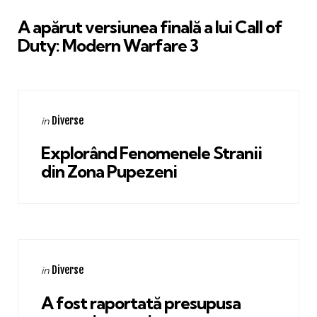
in
A apărut versiunea finală a lui Call of
Duty: Modern Warfare 3
Categories
Posted
Diverse
in
in
Explorând Fenomenele Stranii
din Zona Pupezeni
Categories
Posted
Diverse
in
in
A fost raportată presupusa