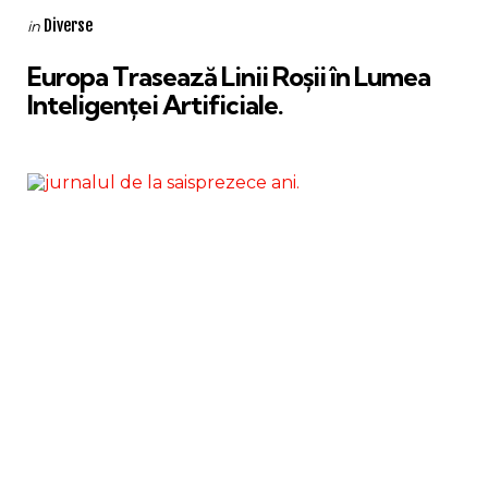
Categories
Posted
Diverse
in
in
Europa Trasează Linii Roșii în Lumea
Inteligenței Artificiale.