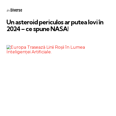
Categories
Posted
Diverse
in
in
Un asteroid periculos ar putea lovi în
2024 – ce spune NASA!