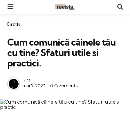
Menu
Se
Categories
Diverse
Cum comunică câinele tău
cu tine? Sfaturi utile si
practici.
Posted
R.M.
mai 7, 2023
0 Comments
by