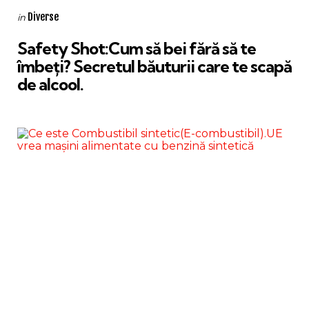
Categories
Posted
Diverse
in
in
Safety Shot:Cum să bei fără să te
îmbeți? Secretul băuturii care te scapă
de alcool.