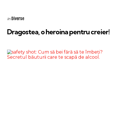
Categories
Posted
Diverse
in
in
Dragostea, o heroina pentru creier!