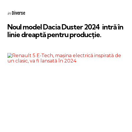
Categories
Posted
Diverse
in
in
Noul model Dacia Duster 2024 intră în
linie dreaptă pentru producție.