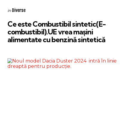
Categories
Posted
Diverse
in
in
Ce este Combustibil sintetic(E-
combustibil).UE vrea mașini
alimentate cu benzină sintetică