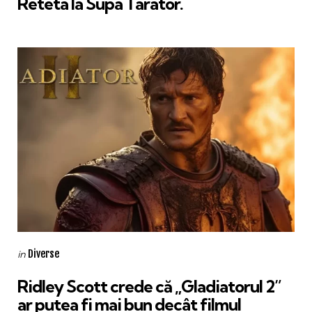
Reteta la Supa Tarator.
Categories
Posted
Diverse
in
in
Ridley Scott crede că „Gladiatorul 2”
ar putea fi mai bun decât filmul