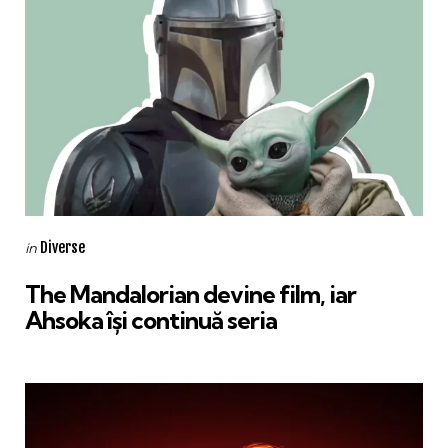
Categories
Posted
Diverse
in
in
The Mandalorian devine film, iar
Ahsoka își continuă seria