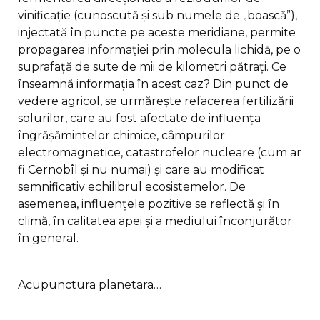
vinificație (cunoscută și sub numele de „boască”),
injectată în puncte pe aceste meridiane, permite
propagarea informației prin molecula lichidă, pe o
suprafață de sute de mii de kilometri pătrați. Ce
înseamnă informația în acest caz? Din punct de
vedere agricol, se urmărește refacerea fertilizării
solurilor, care au fost afectate de influența
îngrășămintelor chimice, câmpurilor
electromagnetice, catastrofelor nucleare (cum ar
fi Cernobîl și nu numai) și care au modificat
semnificativ echilibrul ecosistemelor. De
asemenea, influențele pozitive se reflectă și în
climă, în calitatea apei și a mediului înconjurător
în general.
Acupunctura planetara…