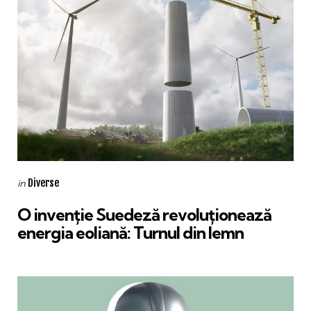
Categories
Posted
Diverse
in
in
O invenție Suedeză revoluționează
energia eoliană: Turnul din lemn