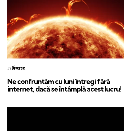
Categories
Posted
Diverse
in
in
Ne confruntăm cu luni întregi fără
internet, dacă se întâmplă acest lucru!