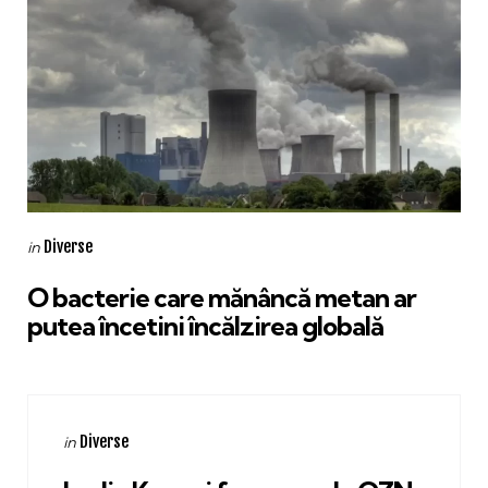
Categories
Posted
Diverse
in
in
O bacterie care mănâncă metan ar
putea încetini încălzirea globală
Categories
Posted
Diverse
in
in