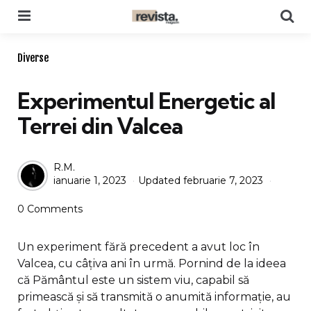
Menu
Se
Categories
Diverse
Experimentul Energetic al
Terrei din Valcea
Posted
R.M.
ianuarie 1, 2023
Updated
februarie 7, 2023
by
0 Comments
Un experiment fără precedent a avut loc în
Valcea, cu câțiva ani în urmă. Pornind de la ideea
că Pământul este un sistem viu, capabil să
primească și să transmită o anumită informație, au