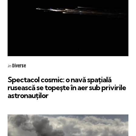
Categories
Posted
Diverse
in
in
Spectacol cosmic: o navă spațială
rusească se topește în aer sub privirile
astronauților