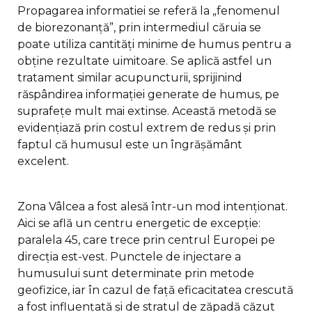
Propagarea informatiei se referă la „fenomenul
de biorezonanță”, prin intermediul căruia se
poate utiliza cantități minime de humus pentru a
obține rezultate uimitoare. Se aplică astfel un
tratament similar acupuncturii, sprijinind
răspândirea informației generate de humus, pe
suprafețe mult mai extinse. Această metodă se
evidențiază prin costul extrem de redus și prin
faptul că humusul este un îngrășământ
excelent.
Zona Vâlcea a fost alesă într-un mod intenționat.
Aici se află un centru energetic de excepție:
paralela 45, care trece prin centrul Europei pe
direcția est-vest. Punctele de injectare a
humusului sunt determinate prin metode
geofizice, iar în cazul de față eficacitatea crescută
a fost influențată și de stratul de zăpadă căzut