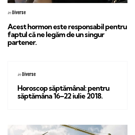
Categories
Posted
Diverse
in
in
Acest hormon este responsabil pentru
faptul că ne legăm de un singur
partener.
Categories
Posted
Diverse
in
in
Horoscop săptămânal: pentru
săptămâna 16–22 iulie 2018.