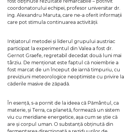
fost obținute rezultate remarcabile – potrivit
coordonatorului echipei, profesor universitar dr.
ing. Alexandru Maruta, care ne-a oferit informații
care pot stimula continuarea activității.
Inițiatorul metodei și liderul grupului austriac
participat la experimentul din Valea a fost dr.
Gernot Graefe, regretabil decedat două luni mai
târziu. De menționat este faptul că noiembrie a
fost marcat de un început de iarnă timpuriu, cu
previziuni meteorologice neoptimiste cu privire la
căderile masive de zăpadă.
În esență, s-a pornit de la ideea că Pământul, ca
materie, și Terra, ca planetă, formează un sistem
viu cu meridiane energetice, așa cum se știe că
are și corpul uman. O substanță obținută din
fermentarea direcționată a reziduurilor de