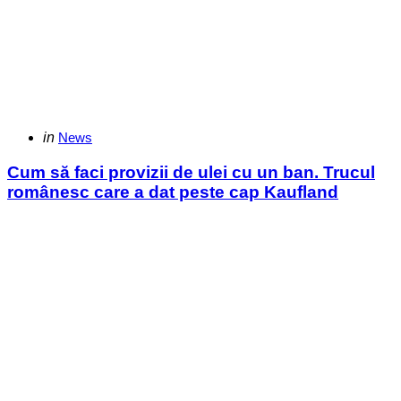
Categories
Posted
in
News
in
Cum să faci provizii de ulei cu un ban. Trucul
românesc care a dat peste cap Kaufland