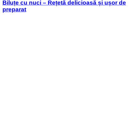
Biluțe cu nuci – Rețetă delicioasă și ușor de
preparat