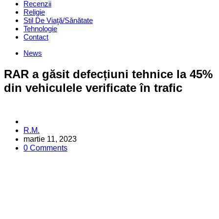
Recenzii
Religie
Stil De Viaţă/Sănătate
Tehnologie
Contact
Categories
News
RAR a găsit defecțiuni tehnice la 45%
din vehiculele verificate în trafic
Posted
R.M.
by
martie 11, 2023
0 Comments