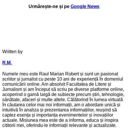
Urmărește-ne și pe
Google News
Written by
R.M.
Numele meu este Raul Marian Robert și sunt un pasionat
scriitor și jurnalist cu peste 10 ani de experiență în domeniul
comunicării online. Am absolvit Facultatea de Litere și
Jurnalism și am început să scriu pe diverse platforme online,
acoperind o gamă largă de subiecte precum știri, tehnologie,
sănătate, afaceri și multe altele. Călătorind în lumea virtuală
în căutarea celor mai noi informații, am o abordare unică și
intuitivă în analiza și prezentarea informațiilor, reușind să
captez esența și importanța evenimentelor și inovațiilor
actuale. Misiunea mea este de a informa, educa și inspira
cititorii mei, oferindu-le informații relevante și actualizate.