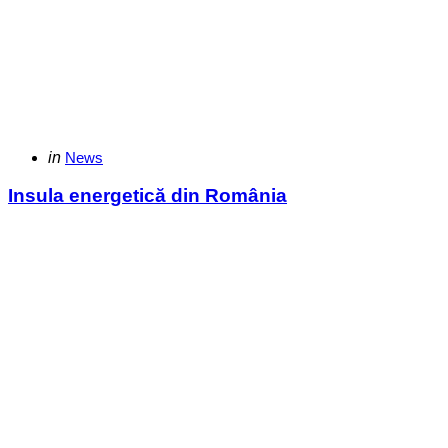
Categories
Posted
in
News
in
Insula energetică din România