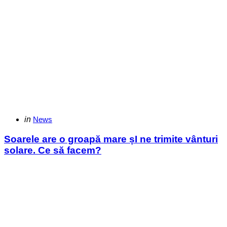
Categories
Posted
in
News
in
Soarele are o groapă mare șI ne trimite vânturi
solare. Ce să facem?