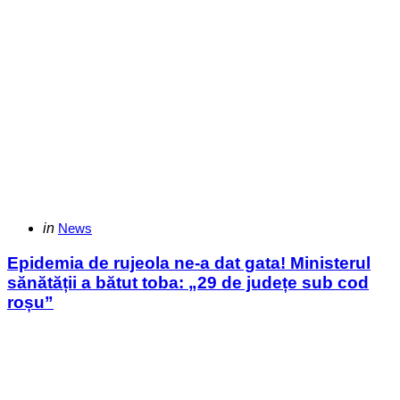
Categories
Posted
in
News
in
Epidemia de rujeola ne-a dat gata! Ministerul
sănătății a bătut toba: „29 de județe sub cod
roșu”