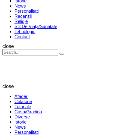
Istorie
News
Personalitati
Recenzii
Religie
Stil De Viaţă/Sănătate
Tehnologie
Contact
Search
close
Search
Search
for:
Revista
Magazin
close
Afaceri
Călătorie
Tutoriale
Casa/Gradina
Diverse
Istorie
News
Personalitati