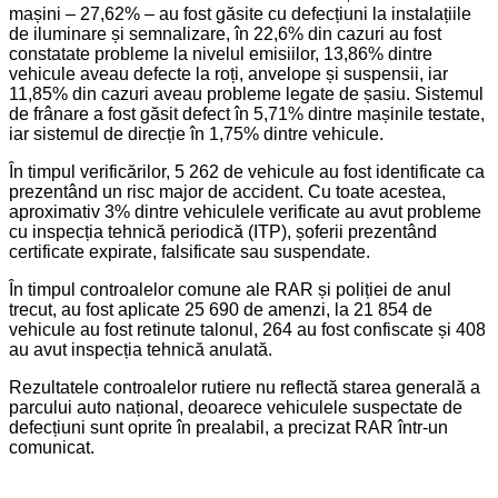
mașini – 27,62% – au fost găsite cu defecțiuni la instalațiile
de iluminare și semnalizare, în 22,6% din cazuri au fost
constatate probleme la nivelul emisiilor, 13,86% dintre
vehicule aveau defecte la roți, anvelope și suspensii, iar
11,85% din cazuri aveau probleme legate de șasiu. Sistemul
de frânare a fost găsit defect în 5,71% dintre mașinile testate,
iar sistemul de direcție în 1,75% dintre vehicule.
În timpul verificărilor, 5 262 de vehicule au fost identificate ca
prezentând un risc major de accident. Cu toate acestea,
aproximativ 3% dintre vehiculele verificate au avut probleme
cu inspecția tehnică periodică (ITP), șoferii prezentând
certificate expirate, falsificate sau suspendate.
În timpul controalelor comune ale RAR și poliției de anul
trecut, au fost aplicate 25 690 de amenzi, la 21 854 de
vehicule au fost retinute talonul, 264 au fost confiscate și 408
au avut inspecția tehnică anulată.
Rezultatele controalelor rutiere nu reflectă starea generală a
parcului auto național, deoarece vehiculele suspectate de
defecțiuni sunt oprite în prealabil, a precizat RAR într-un
comunicat.