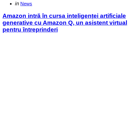
Categories
Posted
in
News
in
Amazon intră în cursa inteligenței artificiale
generative cu Amazon Q, un asistent virtual
pentru întreprinderi