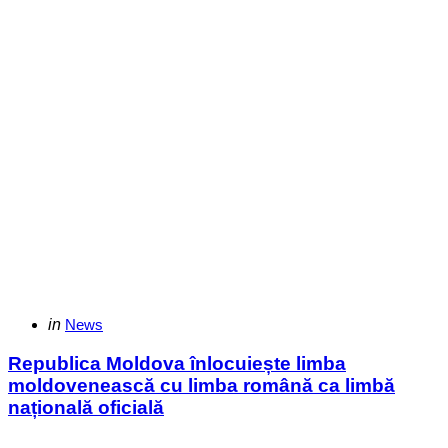
Categories
Posted
in
News
in
Republica Moldova înlocuiește limba
moldovenească cu limba română ca limbă
națională oficială