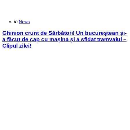
Categories
Posted
in
News
in
Ghinion crunt de Sărbători! Un bucureștean și-
a făcut de cap cu mașina și a sfidat tramvaiul –
Clipul zilei!