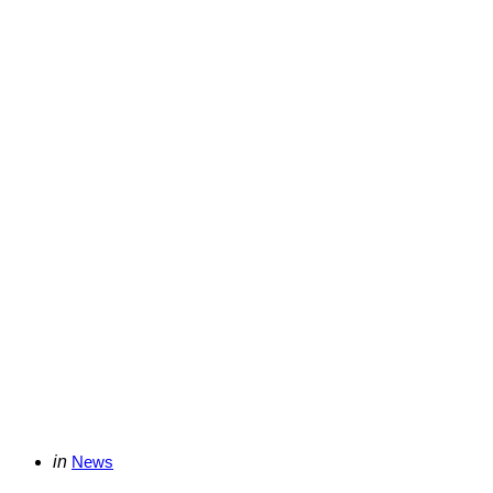
Categories
Posted
in
News
in