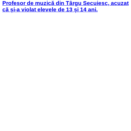
Profesor de muzică din Târgu Secuiesc, acuzat
că și-a violat elevele de 13 și 14 ani.