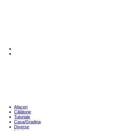
Menu
Search
Revista
Magazin
Menu
Afaceri
Călătorie
Tutoriale
Casa/Gradina
Diverse