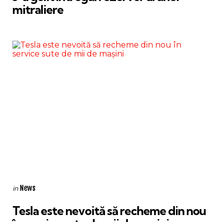
mitraliere
Categories
Posted
News
in
in
Tesla este nevoită să recheme din nou