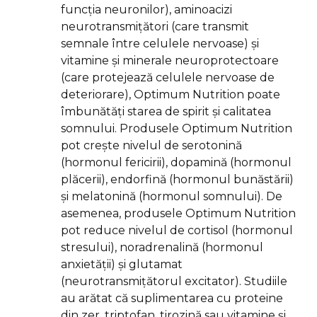
funcția neuronilor), aminoacizi
neurotransmițători (care transmit
semnale între celulele nervoase) și
vitamine și minerale neuroprotectoare
(care protejează celulele nervoase de
deteriorare), Optimum Nutrition poate
îmbunătăți starea de spirit și calitatea
somnului. Produsele Optimum Nutrition
pot crește nivelul de serotonină
(hormonul fericirii), dopamină (hormonul
plăcerii), endorfină (hormonul bunăstării)
și melatonină (hormonul somnului). De
asemenea, produsele Optimum Nutrition
pot reduce nivelul de cortisol (hormonul
stresului), noradrenalină (hormonul
anxietății) și glutamat
(neurotransmițătorul excitator). Studiile
au arătat că suplimentarea cu proteine
din zer, triptofan, tirozină sau vitamine și