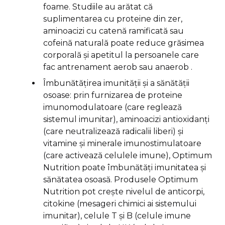
foame. Studiile au arătat că
suplimentarea cu proteine din zer,
aminoacizi cu catenă ramificată sau
cofeină naturală poate reduce grăsimea
corporală și apetitul la persoanele care
fac antrenament aerob sau anaerob .
Îmbunătățirea imunității și a sănătății
osoase: prin furnizarea de proteine
imunomodulatoare (care reglează
sistemul imunitar), aminoacizi antioxidanți
(care neutralizează radicalii liberi) și
vitamine și minerale imunostimulatoare
(care activează celulele imune), Optimum
Nutrition poate îmbunătăți imunitatea și
sănătatea osoasă. Produsele Optimum
Nutrition pot crește nivelul de anticorpi,
citokine (mesageri chimici ai sistemului
imunitar), celule T și B (celule imune