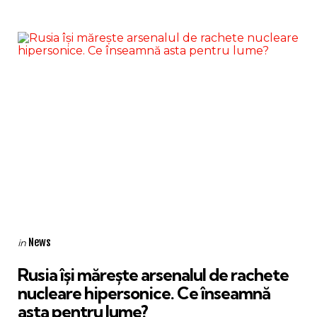
Categories
Posted
News
in
in
Rusia își mărește arsenalul de rachete
nucleare hipersonice. Ce înseamnă
asta pentru lume?