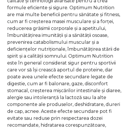
calitate și tehnologii avansate pentru a crea
formule eficiente și sigure. Optimum Nutrition
are mai multe beneficii pentru sănătate și fitness,
cum ar fi creșterea masei musculare și a forței,
reducerea grăsimii corporale și a apetitului,
îmbunătățirea imunității și a sănătății osoase,
prevenirea catabolismului muscular și a
deficiențelor nutriționale, îmbunătățirea stării de
spirit și a calității somnului. Optimum Nutrition
este în general considerat sigur pentru sportivii
care vor să își crească aportul de proteine, dar
poate avea unele efecte secundare legate de
digestie, cum ar fi balonare, gaze, disconfort
stomacal, creșterea mișcărilor intestinale și diaree,
alergie sau intoleranță la lactoză sau la alte
componente ale produselor, deshidratare, dureri
de cap, acnee. Aceste efecte secundare pot fi
evitate sau reduse prin respectarea dozei
recomandate, hidratarea corespunzătoare,