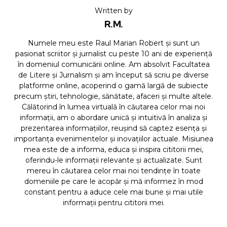
Written by
R.M.
Numele meu este Raul Marian Robert și sunt un
pasionat scriitor și jurnalist cu peste 10 ani de experiență
în domeniul comunicării online. Am absolvit Facultatea
de Litere și Jurnalism și am început să scriu pe diverse
platforme online, acoperind o gamă largă de subiecte
precum știri, tehnologie, sănătate, afaceri și multe altele.
Călătorind în lumea virtuală în căutarea celor mai noi
informații, am o abordare unică și intuitivă în analiza și
prezentarea informațiilor, reușind să captez esența și
importanța evenimentelor și inovațiilor actuale. Misiunea
mea este de a informa, educa și inspira cititorii mei,
oferindu-le informații relevante și actualizate. Sunt
mereu în căutarea celor mai noi tendințe în toate
domeniile pe care le acopăr și mă informez în mod
constant pentru a aduce cele mai bune și mai utile
informații pentru cititorii mei.