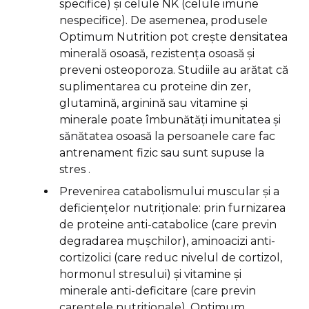
specifice) și celule NK (celule imune
nespecifice). De asemenea, produsele
Optimum Nutrition pot crește densitatea
minerală osoasă, rezistența osoasă și
preveni osteoporoza. Studiile au arătat că
suplimentarea cu proteine din zer,
glutamină, arginină sau vitamine și
minerale poate îmbunătăți imunitatea și
sănătatea osoasă la persoanele care fac
antrenament fizic sau sunt supuse la
stres .
Prevenirea catabolismului muscular și a
deficiențelor nutriționale: prin furnizarea
de proteine anti-catabolice (care previn
degradarea mușchilor), aminoacizi anti-
cortizolici (care reduc nivelul de cortizol,
hormonul stresului) și vitamine și
minerale anti-deficitare (care previn
carențele nutriționale), Optimum