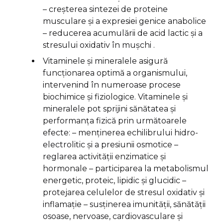
– creșterea sintezei de proteine
musculare și a expresiei genice anabolice
– reducerea acumulării de acid lactic și a
stresului oxidativ în mușchi .
Vitaminele și mineralele asigură
funcționarea optimă a organismului,
intervenind în numeroase procese
biochimice și fiziologice. Vitaminele și
mineralele pot sprijini sănătatea și
performanța fizică prin următoarele
efecte: – menținerea echilibrului hidro-
electrolitic și a presiunii osmotice –
reglarea activității enzimatice și
hormonale – participarea la metabolismul
energetic, proteic, lipidic și glucidic –
protejarea celulelor de stresul oxidativ și
inflamație – susținerea imunității, sănătății
osoase, nervoase, cardiovasculare și