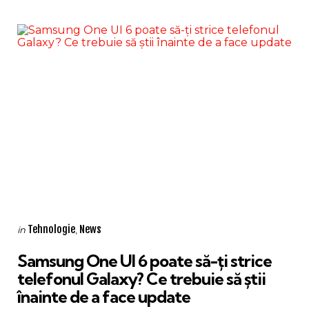
Categories
Posted
Tehnologie
News
in
in
Samsung One UI 6 poate să-ți strice
telefonul Galaxy? Ce trebuie să știi
înainte de a face update