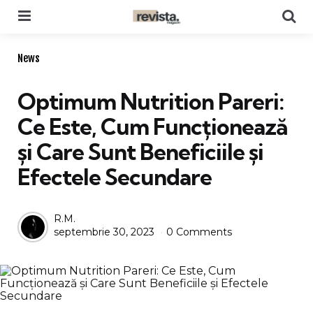
Menu
Se
Categories
News
Optimum Nutrition Pareri:
Ce Este, Cum Funcționează
și Care Sunt Beneficiile și
Efectele Secundare
Posted
R.M.
septembrie 30, 2023
0 Comments
by