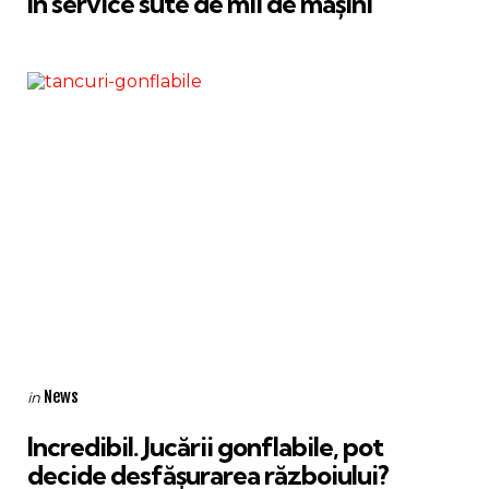
în service sute de mii de mașini
Categories
Posted
News
in
in
Incredibil. Jucării gonflabile, pot
decide desfășurarea războiului?