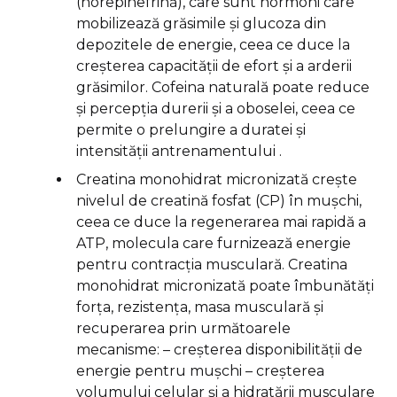
(norepinefrină), care sunt hormoni care
mobilizează grăsimile și glucoza din
depozitele de energie, ceea ce duce la
creșterea capacității de efort și a arderii
grăsimilor. Cofeina naturală poate reduce
și percepția durerii și a oboselei, ceea ce
permite o prelungire a duratei și
intensității antrenamentului .
Creatina monohidrat micronizată crește
nivelul de creatină fosfat (CP) în mușchi,
ceea ce duce la regenerarea mai rapidă a
ATP, molecula care furnizează energie
pentru contracția musculară. Creatina
monohidrat micronizată poate îmbunătăți
forța, rezistența, masa musculară și
recuperarea prin următoarele
mecanisme: – creșterea disponibilității de
energie pentru mușchi – creșterea
volumului celular și a hidratării musculare