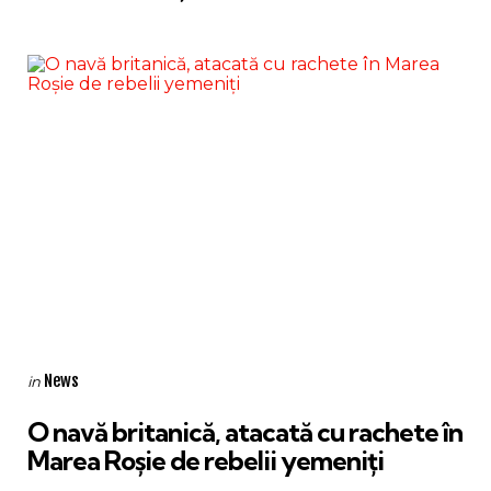
Categories
Posted
News
in
in
O navă britanică, atacată cu rachete în
Marea Roșie de rebelii yemeniți