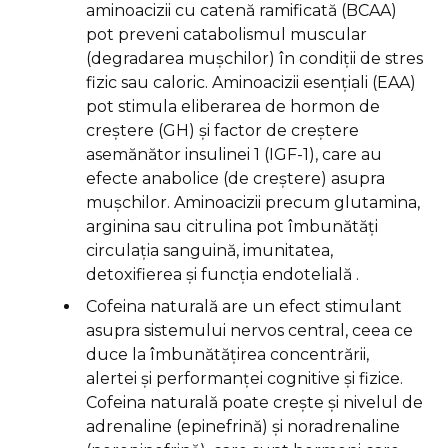
aminoacizii cu catenă ramificată (BCAA)
pot preveni catabolismul muscular
(degradarea mușchilor) în condiții de stres
fizic sau caloric. Aminoacizii esențiali (EAA)
pot stimula eliberarea de hormon de
creștere (GH) și factor de creștere
asemănător insulinei 1 (IGF-1), care au
efecte anabolice (de creștere) asupra
mușchilor. Aminoacizii precum glutamina,
arginina sau citrulina pot îmbunătăți
circulația sanguină, imunitatea,
detoxifierea și funcția endotelială .
Cofeina naturală are un efect stimulant
asupra sistemului nervos central, ceea ce
duce la îmbunătățirea concentrării,
alertei și performanței cognitive și fizice.
Cofeina naturală poate crește și nivelul de
adrenaline (epinefrină) și noradrenaline