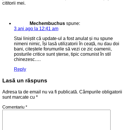
cititorii mei.
Mechembuchus
spune:
3 ani ago la 12:41 am
Stai liniștit că update-ul a fost anulat și nu spune
nimeni nimic, își lasă utilizatorii în ceață, nu dau doi
bani, citeștele forumurile să vezi ce zic oamenii,
posturile critice sunt șterse, tipic comunist în stil
chinezesc….
Reply
Lasă un răspuns
Adresa ta de email nu va fi publicată.
Câmpurile obligatorii
sunt marcate cu
*
Comentariu
*