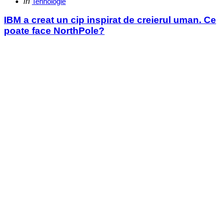
Categories
Posted
in
Tehnologie
in
IBM a creat un cip inspirat de creierul uman. Ce
poate face NorthPole?