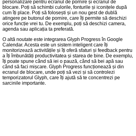
personalizare pentru ecranul de pornire și ecranul de
blocare. Poți să schimbi culorile, fonturile și iconițele după
cum îți place. Poți să folosești și un nou gest de dublă
atingere pe butonul de pornire, care îți permite să deschizi
orice funcție vrei tu. De exemplu, poți să deschizi camera,
agenda sau aplicația ta preferată.
O altă noutate este integrarea Glyph Progress în Google
Calendar. Acesta este un sistem inteligent care îți
monitorizează activitățile și îți oferă sfaturi și feedback pentru
a îți îmbunătăți productivitatea și starea de bine. De exemplu,
îți poate spune când să iei o pauză, când să bei apă sau
când să faci mișcare. Glyph Progress funcționează și din
ecranul de blocare, unde poți să vezi și să controlezi
temporizatorul Glyph, care îți ajută să te concentrezi pe
sarcinile importante.