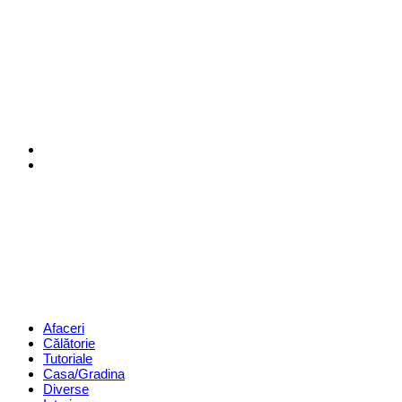
Menu
Search
Revista
Magazin
Menu
Afaceri
Călătorie
Tutoriale
Casa/Gradina
Diverse