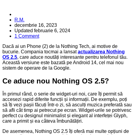
Posted
R.M.
by
decembrie 16, 2023
Updated
februarie 6, 2024
1 Comment
Dacă ai un Phone (2) de la Nothing Tech, ai motive de
bucurie. Compania tocmai a lansat
actualizarea Nothing
OS 2.5
, care aduce noutăți interesante pentru telefonul tău.
Această versiune este bazată pe Android 14, cel mai nou
sistem de operare de la Google.
Ce aduce nou Nothing OS 2.5?
În primul rând, o serie de widget-uri noi, care îți permit să
accesezi rapid diferite funcții și informații. De exemplu, poți
să îți vezi pașii făcuți într-o zi, să asculți muzica preferată sau
să afli cât timp ai petrecut pe ecran. Widget-urile se potrivesc
perfect cu designul minimalist și elegant al interfeței Glyph,
care a primit și ea câteva îmbunătățiri.
De asemenea, Nothing OS 2.5 îți oferă mai multe opțiuni de