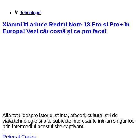
Categories
Posted
in
Tehnologie
in
Xiaomi îți aduce Redmi Note 13 Pro și Pro+ în
Europa! Vezi cât costă și ce pot face!
Afla totul despre istorie, stiinta, afaceri, cultura, stil de
viata,tehnologie si alte subiecte interesante intr-un singur loc
prin intermediul acestui site captivant.
Referral Codes