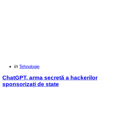
Categories
Posted
in
Tehnologie
in
ChatGPT, arma secretă a hackerilor
sponsorizați de state