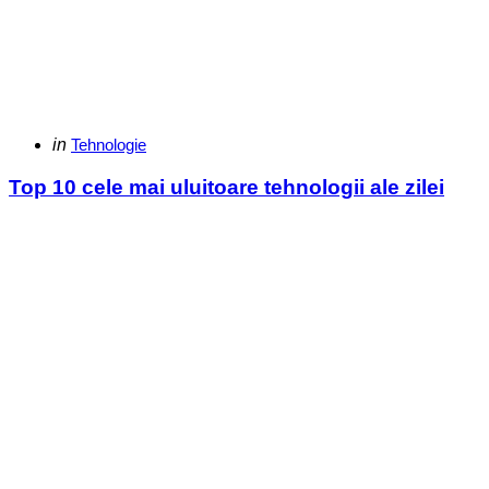
Categories
Posted
in
Tehnologie
in
Top 10 cele mai uluitoare tehnologii ale zilei