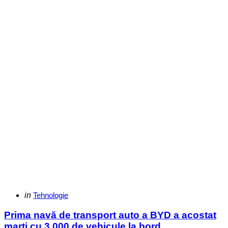
Categories
Posted
in
Tehnologie
in
Prima navă de transport auto a BYD a acostat
marți cu 3.000 de vehicule la bord