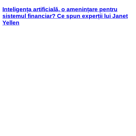
in
Inteligența artificială, o amenințare pentru
sistemul financiar? Ce spun experții lui Janet
Yellen