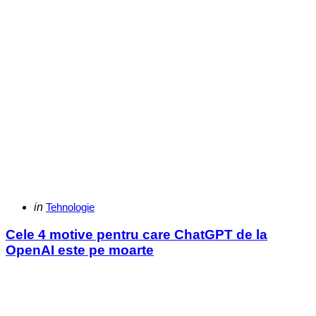
Categories
Posted
in
Tehnologie
in
Cele 4 motive pentru care ChatGPT de la
OpenAI este pe moarte