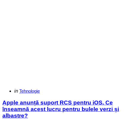
Categories
Posted
in
Tehnologie
in
Apple anunță suport RCS pentru iOS. Ce
înseamnă acest lucru pentru bulele verzi și
albastre?