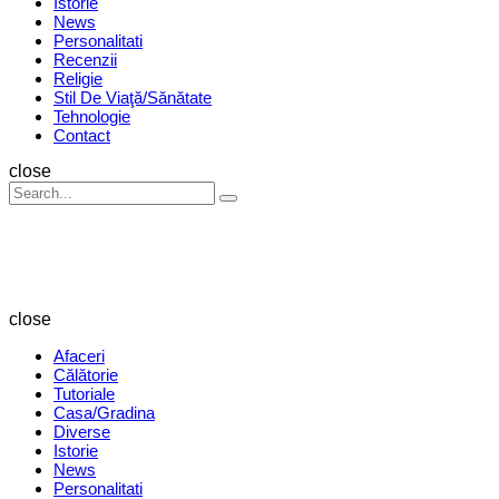
Istorie
News
Personalitati
Recenzii
Religie
Stil De Viaţă/Sănătate
Tehnologie
Contact
Search
close
Search
Search
for:
Revista
Magazin
close
Afaceri
Călătorie
Tutoriale
Casa/Gradina
Diverse
Istorie
News
Personalitati