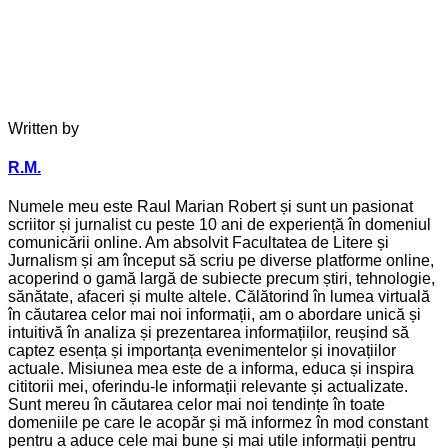
Written by
R.M.
Numele meu este Raul Marian Robert și sunt un pasionat
scriitor și jurnalist cu peste 10 ani de experiență în domeniul
comunicării online. Am absolvit Facultatea de Litere și
Jurnalism și am început să scriu pe diverse platforme online,
acoperind o gamă largă de subiecte precum știri, tehnologie,
sănătate, afaceri și multe altele. Călătorind în lumea virtuală
în căutarea celor mai noi informații, am o abordare unică și
intuitivă în analiza și prezentarea informațiilor, reușind să
captez esența și importanța evenimentelor și inovațiilor
actuale. Misiunea mea este de a informa, educa și inspira
cititorii mei, oferindu-le informații relevante și actualizate.
Sunt mereu în căutarea celor mai noi tendințe în toate
domeniile pe care le acopăr și mă informez în mod constant
pentru a aduce cele mai bune și mai utile informații pentru