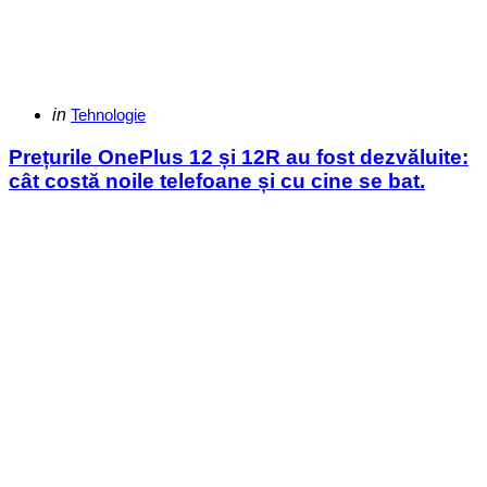
Categories
Posted
in
Tehnologie
in
Prețurile OnePlus 12 și 12R au fost dezvăluite:
cât costă noile telefoane și cu cine se bat.