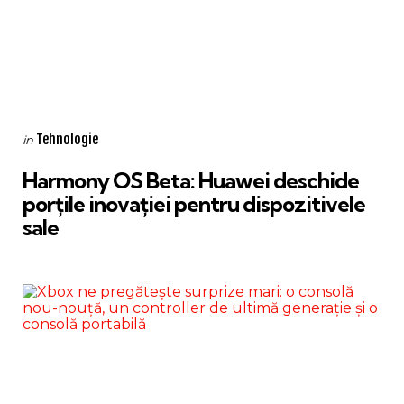
Categories
Posted
Tehnologie
in
in
Harmony OS Beta: Huawei deschide
porțile inovației pentru dispozitivele
sale