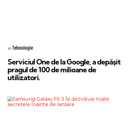
Categories
Posted
Tehnologie
in
in
Serviciul One de la Google, a depășit
pragul de 100 de milioane de
utilizatori.