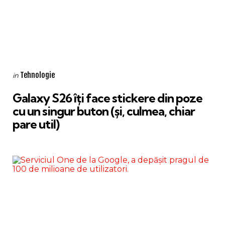
Categories
Posted
Tehnologie
in
in
Galaxy S26 îți face stickere din poze
cu un singur buton (și, culmea, chiar
pare util)