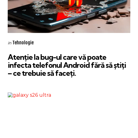
Categories
Posted
Tehnologie
in
in
Atenție la bug-ul care vă poate
infecta telefonul Android fără să știți
– ce trebuie să faceți.