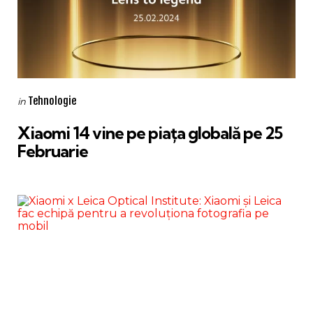
Categories
Posted
Tehnologie
in
in
Xiaomi 14 vine pe piața globală pe 25
Februarie