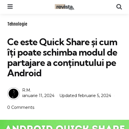
Menu
Se
Categories
Tehnologie
Ce este Quick Share și cum
îți poate schimba modul de
partajare a conținutului pe
Android
Posted
R.M.
ianuarie 11, 2024
Updated
februarie 5, 2024
by
0 Comments