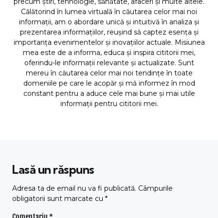
precum știri, tehnologie, sănătate, afaceri și multe altele.
Călătorind în lumea virtuală în căutarea celor mai noi
informații, am o abordare unică și intuitivă în analiza și
prezentarea informațiilor, reușind să captez esența și
importanța evenimentelor și inovațiilor actuale. Misiunea
mea este de a informa, educa și inspira cititorii mei,
oferindu-le informații relevante și actualizate. Sunt
mereu în căutarea celor mai noi tendințe în toate
domeniile pe care le acopăr și mă informez în mod
constant pentru a aduce cele mai bune și mai utile
informații pentru cititorii mei.
Lasă un răspuns
Adresa ta de email nu va fi publicată.
Câmpurile
obligatorii sunt marcate cu
*
Comentariu
*