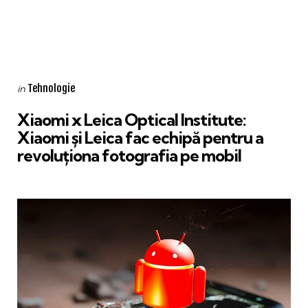
Categories
Posted
Tehnologie
in
in
Xiaomi x Leica Optical Institute:
Xiaomi și Leica fac echipă pentru a
revoluționa fotografia pe mobil