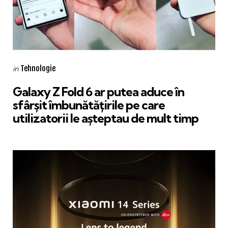
Categories
Posted
Tehnologie
in
in
Galaxy Z Fold 6 ar putea aduce în
sfârșit îmbunătățirile pe care
utilizatorii le așteptau de mult timp