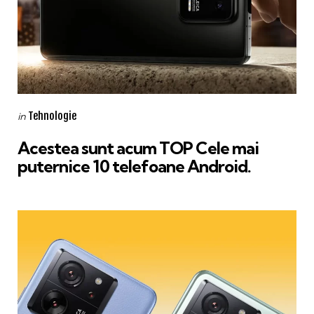
Categories
Posted
Tehnologie
in
in
Acestea sunt acum TOP Cele mai
puternice 10 telefoane Android.