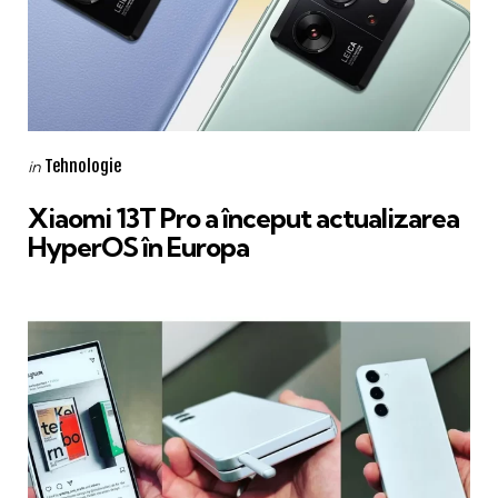
Categories
Posted
Tehnologie
in
in
Xiaomi 13T Pro a început actualizarea
HyperOS în Europa