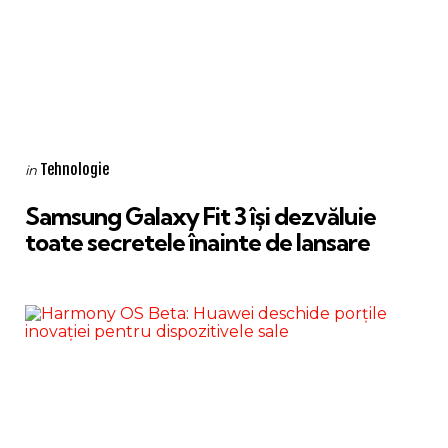
Categories
Posted
Tehnologie
in
in
Samsung Galaxy Fit 3 își dezvăluie
toate secretele înainte de lansare