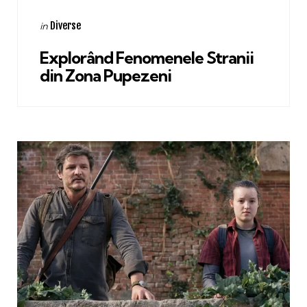
Categories
Posted
Diverse
in
in
Explorând Fenomenele Stranii
din Zona Pupezeni