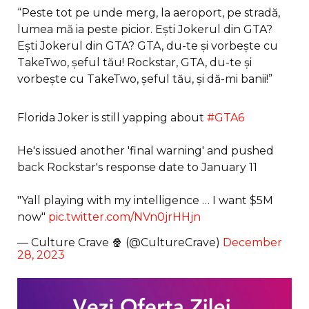
“Peste tot pe unde merg, la aeroport, pe stradă,
lumea mă ia peste picior. Ești Jokerul din GTA?
Ești Jokerul din GTA? GTA, du-te și vorbește cu
TakeTwo, șeful tău! Rockstar, GTA, du-te și
vorbește cu TakeTwo, șeful tău, și dă-mi banii!”
Florida Joker is still yapping about
#GTA6
He's issued another 'final warning' and pushed
back Rockstar's response date to January 11
"Yall playing with my intelligence … I want $5M
now"
pic.twitter.com/NVn0jrHHjn
— Culture Crave 🍿 (@CultureCrave)
December
28, 2023