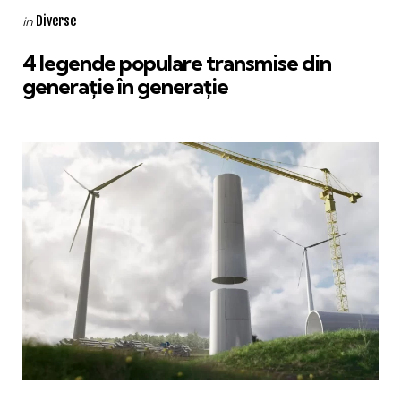
Categories
Posted
Diverse
in
in
4 legende populare transmise din
generație în generație