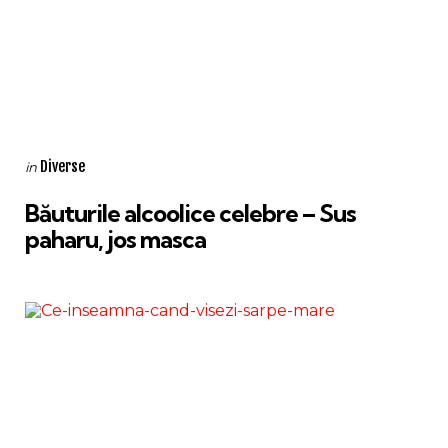
Categories
Posted
Diverse
in
in
Băuturile alcoolice celebre – Sus
paharu, jos masca