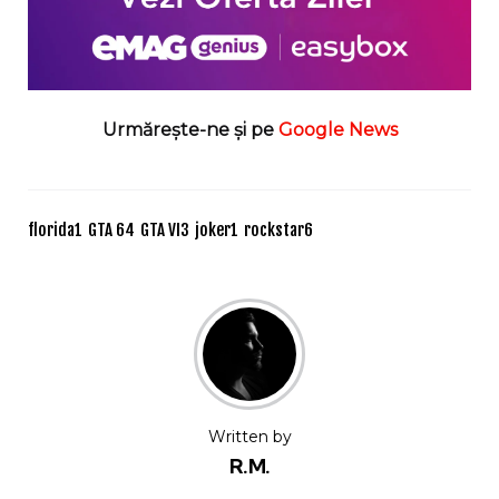
Urmărește-ne și pe
Google News
florida
1
GTA 6
4
GTA VI
3
joker
1
rockstar
6
Written by
R.M.