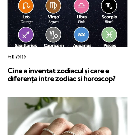
Categories
Posted
Diverse
in
in
Cine a inventat zodiacul și care e
diferența intre zodiac si horoscop?