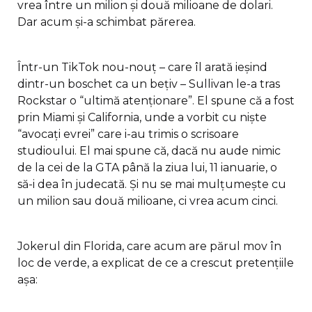
vrea între un milion și două milioane de dolari.
Dar acum și-a schimbat părerea.
Într-un TikTok nou-nouț – care îl arată ieșind
dintr-un boschet ca un bețiv – Sullivan le-a tras
Rockstar o “ultimă atenționare”. El spune că a fost
prin Miami și California, unde a vorbit cu niște
“avocați evrei” care i-au trimis o scrisoare
studioului. El mai spune că, dacă nu aude nimic
de la cei de la GTA până la ziua lui, 11 ianuarie, o
să-i dea în judecată. Și nu se mai mulțumește cu
un milion sau două milioane, ci vrea acum cinci.
Jokerul din Florida, care acum are părul mov în
loc de verde, a explicat de ce a crescut pretențiile
așa: