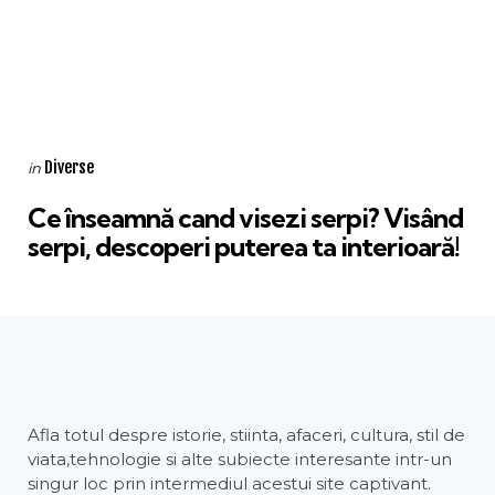
Categories
Posted
Diverse
in
in
Ce înseamnă cand visezi serpi? Visând
serpi, descoperi puterea ta interioară!
Afla totul despre istorie, stiinta, afaceri, cultura, stil de
viata,tehnologie si alte subiecte interesante intr-un
singur loc prin intermediul acestui site captivant.