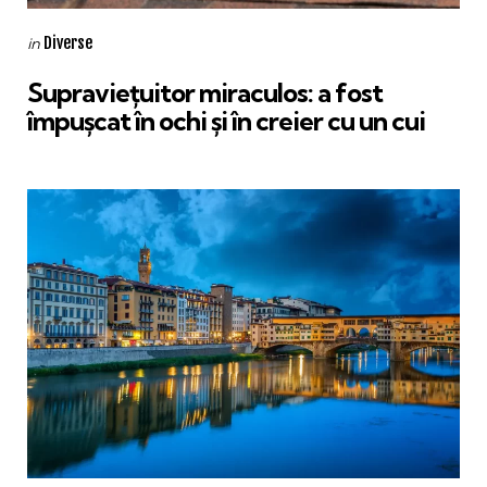
Categories
Posted
Diverse
in
in
Supraviețuitor miraculos: a fost
împușcat în ochi și în creier cu un cui