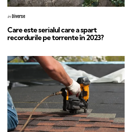
Categories
Posted
Diverse
in
in
Care este serialul care a spart
recordurile pe torrente în 2023?