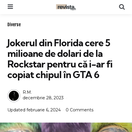
Menu
Se
Categories
Diverse
Jokerul din Florida cere 5
milioane de dolari de la
Rockstar pentru că i-ar fi
copiat chipul în GTA 6
Posted
R.M.
decembrie 28, 2023
by
Updated
februarie 6, 2024
0 Comments