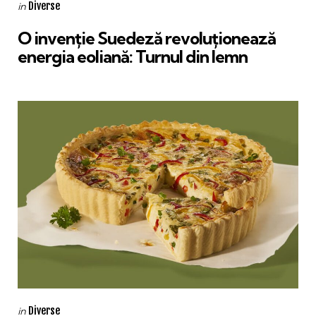
Categories
Posted
Diverse
in
in
O invenție Suedeză revoluționează
energia eoliană: Turnul din lemn
Categories
Posted
Diverse
in