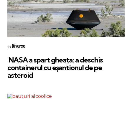
Categories
Posted
Diverse
in
in
NASA a spart gheața: a deschis
containerul cu eșantionul de pe
asteroid