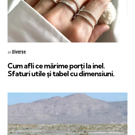
Categories
Posted
Diverse
in
in
Cum afli ce mărime porți la inel.
Sfaturi utile și tabel cu dimensiuni.