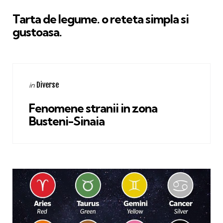
in
Tarta de legume. o reteta simpla si
gustoasa.
Categories
Posted
Diverse
in
in
Fenomene stranii in zona
Busteni-Sinaia