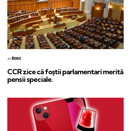
Categories
Posted
News
in
in
CCR zice că foștii parlamentari merită
pensii speciale.