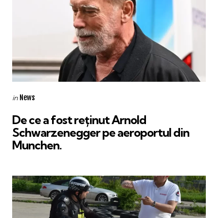
Categories
Posted
News
in
in
De ce a fost reţinut Arnold
Schwarzenegger pe aeroportul din
Munchen.