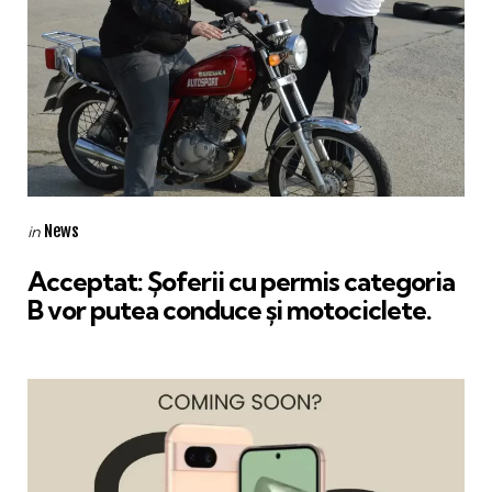
Categories
Posted
News
in
in
Acceptat: Șoferii cu permis categoria
B vor putea conduce și motociclete.