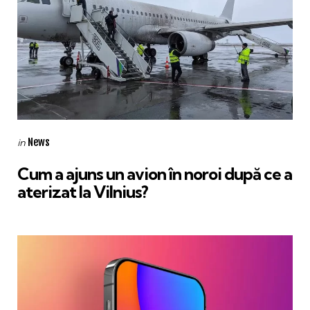
Categories
Posted
News
in
in
Cum a ajuns un avion în noroi după ce a
aterizat la Vilnius?