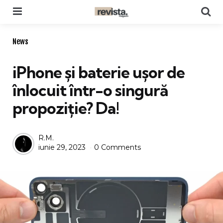
Menu
Se
Categories
News
iPhone și baterie ușor de
înlocuit într-o singură
propoziție? Da!
Posted
R.M.
iunie 29, 2023
0 Comments
by