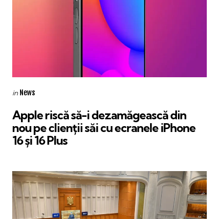
Categories
Posted
News
in
in
Apple riscă să-i dezamăgească din
nou pe clienții săi cu ecranele iPhone
16 și 16 Plus