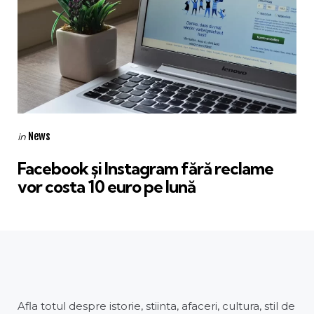
Categories
Posted
News
in
in
Facebook și Instagram fără reclame
vor costa 10 euro pe lună
Afla totul despre istorie, stiinta, afaceri, cultura, stil de