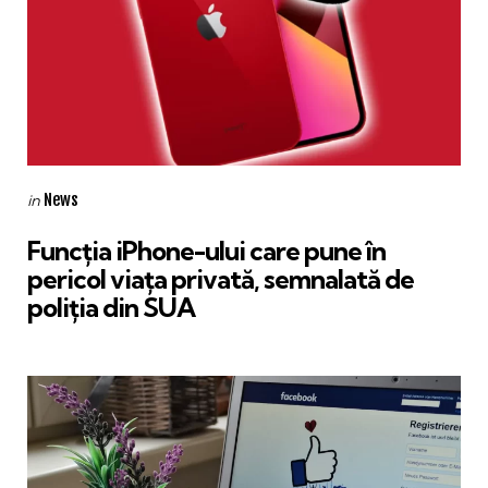
Categories
Posted
News
in
in
Funcția iPhone-ului care pune în
pericol viața privată, semnalată de
poliția din SUA