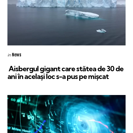
Categories
Posted
News
in
in
Aisbergul gigant care stătea de 30 de
ani în același loc s-a pus pe mișcat