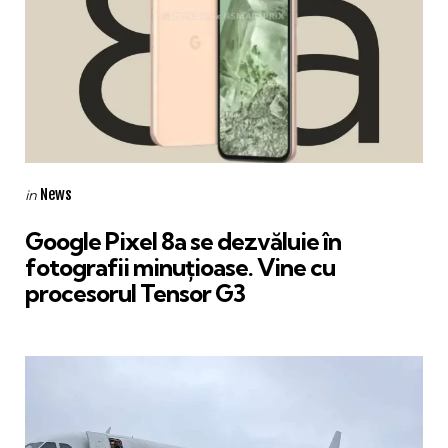
Categories
Posted
News
in
in
Google Pixel 8a se dezvăluie în
fotografii minuţioase. Vine cu
procesorul Tensor G3