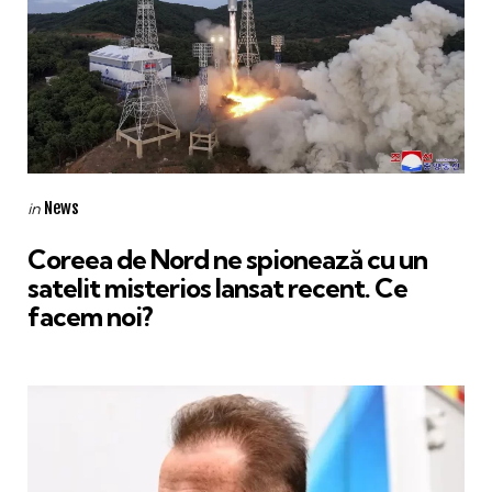
Categories
Posted
News
in
in
Coreea de Nord ne spionează cu un
satelit misterios lansat recent. Ce
facem noi?