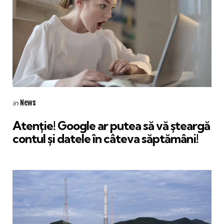
Categories
Posted
News
in
in
Atenție! Google ar putea să vă șteargă
contul și datele în câteva săptămâni!