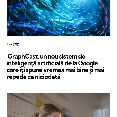
Categories
Posted
News
in
in
GraphCast, un nou sistem de
inteligență artificială de la Google
care îți spune vremea mai bine și mai
repede ca niciodată