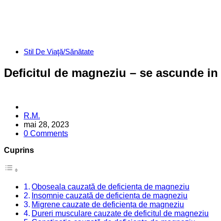
Categories
Stil De Viaţă/Sănătate
Deficitul de magneziu – se ascunde in
Posted
R.M.
by
mai 28, 2023
0 Comments
Cuprins
Oboseala cauzată de deficiența de magneziu
Insomnie cauzată de deficiența de magneziu
Migrene cauzate de deficiența de magneziu
Dureri musculare cauzate de deficitul de magneziu