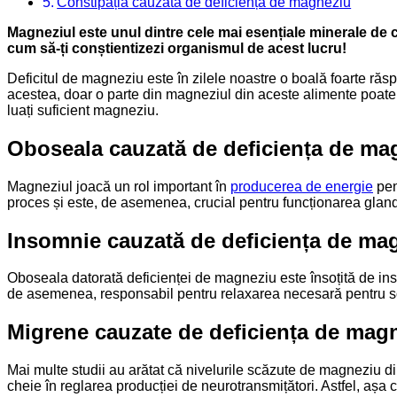
Constipația cauzată de deficiența de magneziu
Magneziul este unul dintre cele mai esențiale minerale de 
cum să-ți conștientizezi organismul de acest lucru!
Deficitul de magneziu este în zilele noastre o boală foarte răsp
acestea, doar o parte din magneziul din aceste alimente poate fi 
luați suficient magneziu.
Oboseala cauzată de deficiența de ma
Magneziul joacă un rol important în
producerea de energie
pen
proces și este, de asemenea, crucial pentru funcționarea glan
Insomnie cauzată de deficiența de ma
Oboseala datorată deficienței de magneziu este însoțită de ins
de asemenea, responsabil pentru relaxarea necesară pentru so
Migrene cauzate de deficiența de mag
Mai multe studii au arătat că nivelurile scăzute de magneziu 
cheie în reglarea producției de neurotransmițători. Astfel, aș