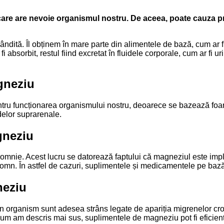
care are nevoie organismul nostru. De aceea, poate cauza pr
ândită. Îl obținem în mare parte din alimentele de bază, cum ar f
absorbit, restul fiind excretat în fluidele corporale, cum ar fi u
gneziu
tru funcționarea organismului nostru, deoarece se bazează foart
delor suprarenale.
gneziu
omnie. Acest lucru se datorează faptului că magneziul este impli
mn. În astfel de cazuri, suplimentele și medicamentele pe bază
neziu
din organism sunt adesea strâns legate de apariția migrenelor c
a cum am descris mai sus, suplimentele de magneziu pot fi eficie