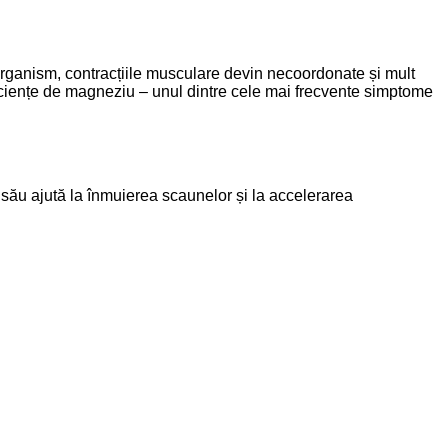
organism, contracțiile musculare devin necoordonate și mult
iciențe de magneziu – unul dintre cele mai frecvente simptome
 său ajută la înmuierea scaunelor și la accelerarea