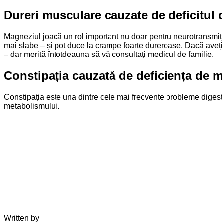
Dureri musculare cauzate de deficitul
Magneziul joacă un rol important nu doar pentru neurotransmiț
mai slabe – și pot duce la crampe foarte dureroase. Dacă aveț
– dar merită întotdeauna să vă consultați medicul de familie.
Constipația cauzată de deficiența de 
Constipația este una dintre cele mai frecvente probleme digest
metabolismului.
Written by