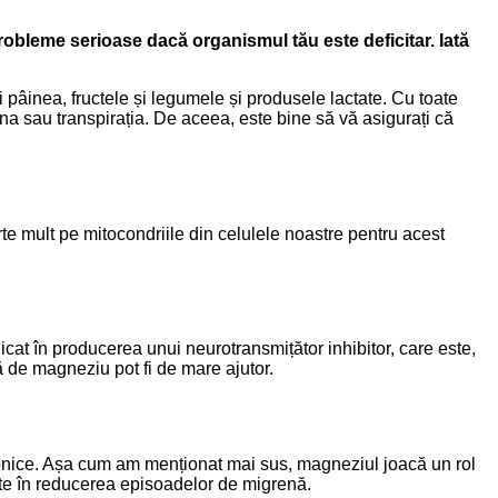
obleme serioase dacă organismul tău este deficitar. Iată
i pâinea, fructele și legumele și produsele lactate. Cu toate
rina sau transpirația. De aceea, este bine să vă asigurați că
e mult pe mitocondriile din celulele noastre pentru acest
cat în producerea unui neurotransmițător inhibitor, care este,
 de magneziu pot fi de mare ajutor.
ronice. Așa cum am menționat mai sus, magneziul joacă un rol
nte în reducerea episoadelor de migrenă.