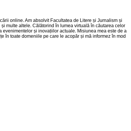
rii online. Am absolvit Facultatea de Litere și Jurnalism și
și multe altele. Călătorind în lumea virtuală în căutarea celor
nța evenimentelor și inovațiilor actuale. Misiunea mea este de a
dințe în toate domeniile pe care le acopăr și mă informez în mod