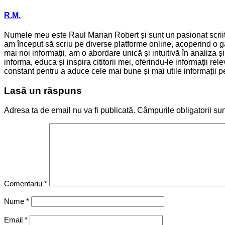
R.M.
Numele meu este Raul Marian Robert și sunt un pasionat scriitor
am început să scriu pe diverse platforme online, acoperind o ga
mai noi informații, am o abordare unică și intuitivă în analiza 
informa, educa și inspira cititorii mei, oferindu-le informații 
constant pentru a aduce cele mai bune și mai utile informații pen
Lasă un răspuns
Adresa ta de email nu va fi publicată.
Câmpurile obligatorii su
Comentariu
*
Nume
*
Email
*