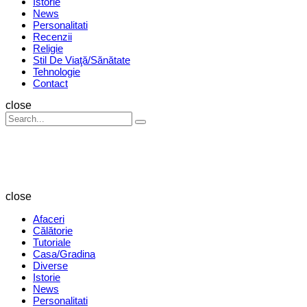
Istorie
News
Personalitati
Recenzii
Religie
Stil De Viaţă/Sănătate
Tehnologie
Contact
Search
close
Search
Search
for:
Revista
Magazin
close
Afaceri
Călătorie
Tutoriale
Casa/Gradina
Diverse
Istorie
News
Personalitati