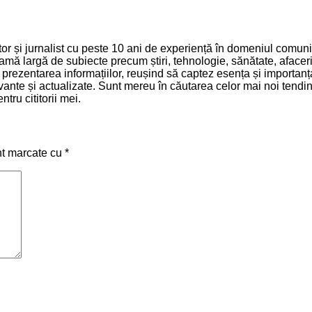
 și jurnalist cu peste 10 ani de experiență în domeniul comunică
mă largă de subiecte precum știri, tehnologie, sănătate, afaceri 
și prezentarea informațiilor, reușind să captez esența și importa
relevante și actualizate. Sunt mereu în căutarea celor mai noi ten
tru cititorii mei.
nt marcate cu
*