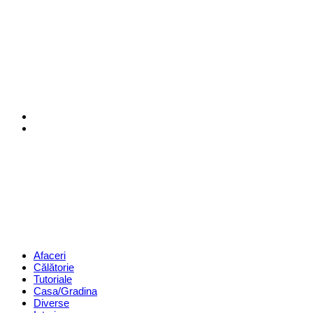
Menu
Search
Revista
Magazin
Menu
Afaceri
Călătorie
Tutoriale
Casa/Gradina
Diverse