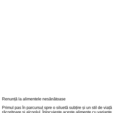
Renunță la alimentele nesănătoase
Primul pas în parcursul spre o siluetă subțire și un stil de via
răcoritoare și alcoolul. Înlocuiește aceste alimente cu variante