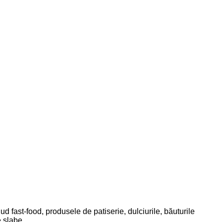
d fast-food, produsele de patiserie, dulciurile, băuturile
e slabe.