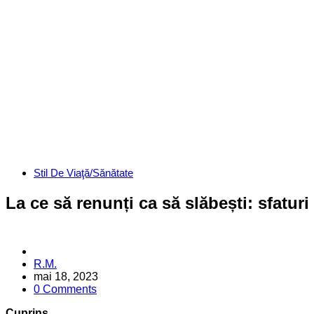
Categories
Stil De Viaţă/Sănătate
La ce să renunți ca să slăbești: sfaturi
Posted
R.M.
by
mai 18, 2023
0 Comments
Cuprins