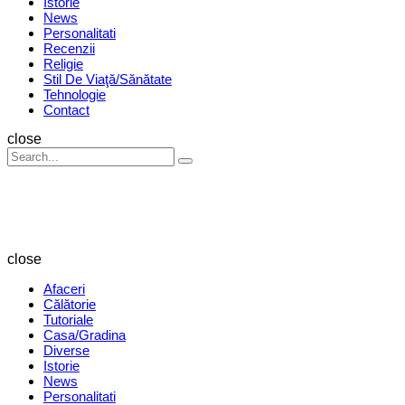
Istorie
News
Personalitati
Recenzii
Religie
Stil De Viaţă/Sănătate
Tehnologie
Contact
Search
close
Search
Search
for:
Revista
Magazin
close
Afaceri
Călătorie
Tutoriale
Casa/Gradina
Diverse
Istorie
News
Personalitati