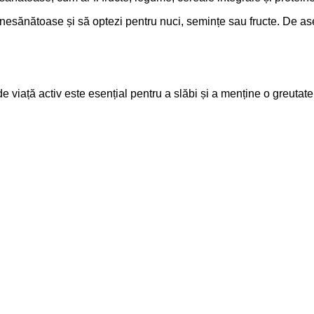
i nesănătoase și să optezi pentru nuci, semințe sau fructe. De a
e viață activ este esențial pentru a slăbi și a menține o greutate s