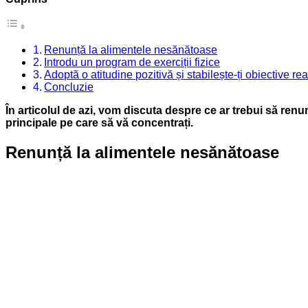
Renunță la alimentele nesănătoase
Introdu un program de exerciții fizice
Adoptă o atitudine pozitivă și stabilește-ți obiective rea
Concluzie
În articolul de azi, vom discuta despre ce ar trebui să renu
principale pe care să vă concentrați.
Renunță la alimentele nesănătoase