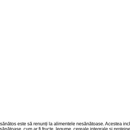
ță sănătos este să renunți la alimentele nesănătoase. Acestea inclu
 sănătoase, cum ar fi fructe, legume, cereale integrale și protein