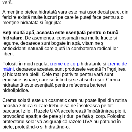
vară.
A menține pielea hidratată vara este mai ușor decât pare, din
fericire există multe lucruri pe care le puteți face pentru a o
menține hidratată și îngrijită:
Beți multă apă, aceasta este esențială pentru o bună
hidratare.
De asemenea, consumați mai multe fructe și
legume, deoarece sunt bogate în apă, vitamine și
antioxidanți naturali care ajută la combaterea radicalilor
liberi.
Folosiți în mod regulat
creme de corp
hidratante și
creme de
mâini
, deoarece acestea sunt produsele vedetă în îngrijirea
și hidratarea pielii. Cele mai potrivite pentru vară sunt
emulsiile ușoare, care se întind și se absorb ușor. Crema
hidratantă este esențială pentru refacerea barierei
hidrolipidice.
Crema solară este un cosmetic care nu poate lipsi din rutina
noastră zilnică și care trebuie să ne însoțească pe tot
parcursul zilei. Razele UVA accelerează îmbătrânirea pielii,
provocând apariția de pete și riduri pe față și corp. Folosind
protectorul solar vă asigurați că razele UVA nu pătrund în
piele, protejând-o și hidratând-o.