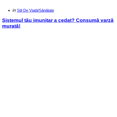
Categories
Posted
in
Stil De Viaţă/Sănătate
in
Sistemul tău imunitar a cedat? Consumă varză
murată!