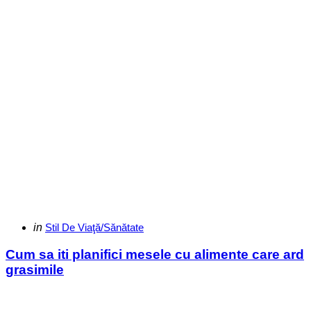
Categories
Posted
in
Stil De Viaţă/Sănătate
in
Cum sa iti planifici mesele cu alimente care ard
grasimile