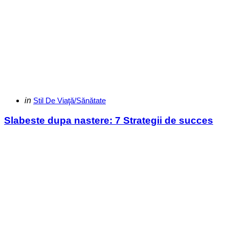
Categories
Posted
in
Stil De Viaţă/Sănătate
in
Slabeste dupa nastere: 7 Strategii de succes