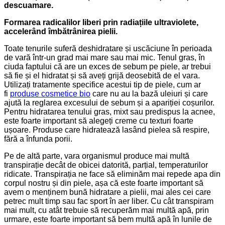
descuamare.
Formarea radicalilor liberi prin radiațiile ultraviolete,
accelerând îmbătrânirea pielii.
Toate tenurile suferă deshidratare și uscăciune în perioada
de vară într-un grad mai mare sau mai mic. Tenul gras, în
ciuda faptului că are un exces de sebum pe piele, ar trebui
să fie și el hidratat și să aveți grijă deosebită de el vara.
Utilizați tratamente specifice acestui tip de piele, cum ar
fi
produse cosmetice bio
care nu au la bază uleiuri și care
ajută la reglarea excesului de sebum și a apariției coșurilor.
Pentru hidratarea tenului gras, mixt sau predispus la acnee,
este foarte important să alegeți creme cu texturi foarte
ușoare. Produse care hidratează lasând pielea să respire,
fără a înfunda porii.
Pe de altă parte, vara organismul produce mai multă
transpirație decât de obicei datorită, parțial, temperaturilor
ridicate. Transpirația ne face să eliminăm mai repede apa din
corpul nostru și din piele, așa că este foarte important să
avem o menținem bună hidratare a pielii, mai ales cei care
petrec mult timp sau fac sport în aer liber. Cu cât transpiram
mai mult, cu atât trebuie să recuperăm mai multă apă, prin
urmare, este foarte important să bem multă apă în lunile de