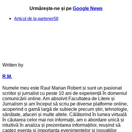
Urmărește-ne și pe
Google News
Articol de la partener
58
Written by
R.M.
Numele meu este Raul Marian Robert și sunt un pasionat
scriitor și jurnalist cu peste 10 ani de experiență în domeniul
comunicării online. Am absolvit Facultatea de Litere și
Jurnalism și am început să scriu pe diverse platforme online,
acoperind o gamă largă de subiecte precum știri, tehnologie,
sănătate, afaceri și multe altele. Călătorind în lumea virtuală
în căutarea celor mai noi informații, am o abordare unică și
intuitivă în analiza și prezentarea informațiilor, reușind să
captez esența și importanța evenimentelor și inovațiilor