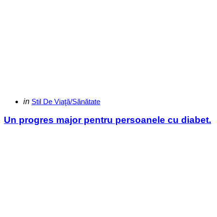
Categories
Posted
in
Stil De Viaţă/Sănătate
in
Un progres major pentru persoanele cu diabet.