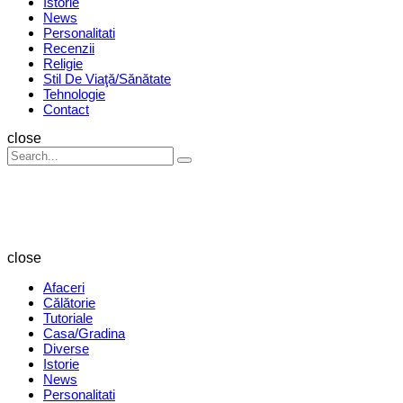
Istorie
News
Personalitati
Recenzii
Religie
Stil De Viaţă/Sănătate
Tehnologie
Contact
Search
close
Search
Search
for:
Revista
Magazin
close
Afaceri
Călătorie
Tutoriale
Casa/Gradina
Diverse
Istorie
News
Personalitati