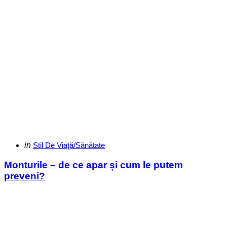
Categories
Posted
in
Stil De Viaţă/Sănătate
in
Monturile – de ce apar și cum le putem
preveni?