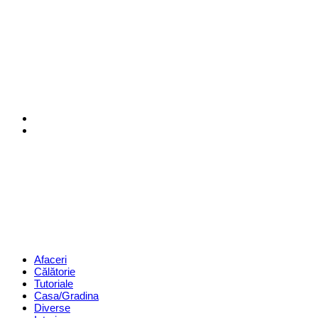
Menu
Search
Revista
Magazin
Menu
Afaceri
Călătorie
Tutoriale
Casa/Gradina
Diverse