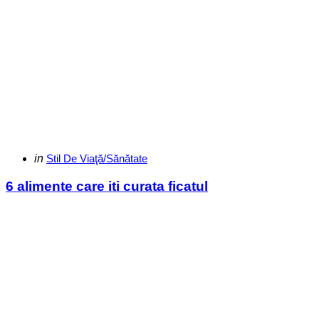
Categories
Posted
in
Stil De Viaţă/Sănătate
in
6 alimente care iti curata ficatul