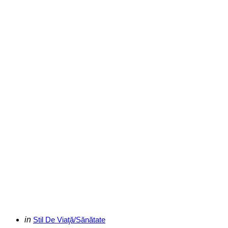
Categories
Posted
in
Stil De Viaţă/Sănătate