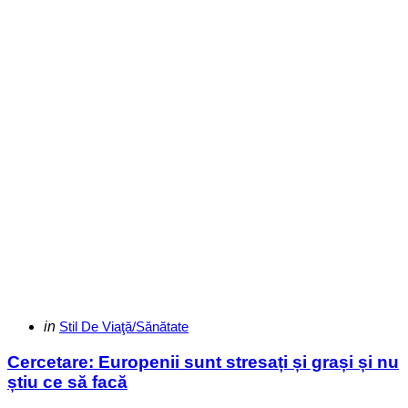
Categories
Posted
in
Stil De Viaţă/Sănătate
in
Cercetare: Europenii sunt stresați și grași și nu
știu ce să facă