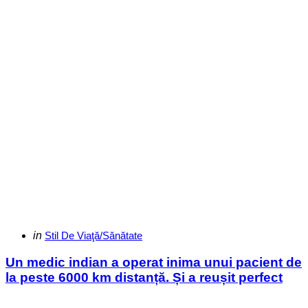
Categories
Posted
in
Stil De Viaţă/Sănătate
in
Un medic indian a operat inima unui pacient de
la peste 6000 km distanță. Și a reușit perfect