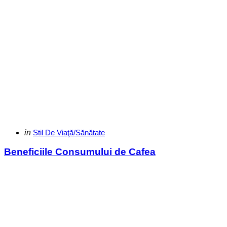
Categories
Posted
in
Stil De Viaţă/Sănătate
in
Beneficiile Consumului de Cafea