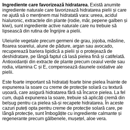
Ingrediente care favorizează hidratarea.
Există anumite
ingrediente naturale care favorizează hidratarea pielii și care
ne ajută să o menținem mai hidratată vara: ureea, acidul
hialuronic, extractele din plante (rodie, măr, pepene galben și
kiwi), sunt ingrediente active naturale care nu trebuie să
lipsească din rutina de îngrijire a pielii.
Uleiurile vegetale precum germeni de grau, jojoba, măsline,
floarea soarelui, alune de pădure, argan sau avocado,
recuperează bariera lipidică a pielii și o protejează de
deshidratare, pe lângă faptul că lasă pielea fină și catifelată.
Antioxidanții din extracte de plante precum ceaiul verde sau
rodia, vitamina C și E, compensează daunele oxidative ale
pielii.
Este foarte important să hidratați foarte bine pielea înainte de
expunerea la soare cu creme de protecție solară cu textură
ușoară, care asigură hidratarea fără să încarce pielea. La fel
cum, după expunerea la soare, trebuie să aplicăți cremă din
belșug pentru ca pielea să-și recapete hidratarea. În aceste
cazuri puteți opta pentru creme de protecție solară care, pe
lângă protecție, sunt îmbogățite cu ingrediente calmante și
regenerante precum gălbenele, mușețel, aloe vera.