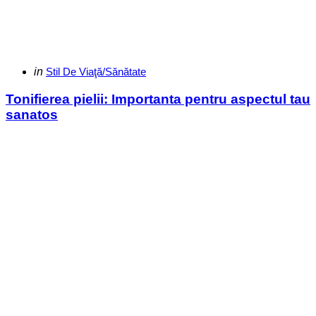
Categories
Posted
in
Stil De Viaţă/Sănătate
in
Tonifierea pielii: Importanta pentru aspectul tau
sanatos