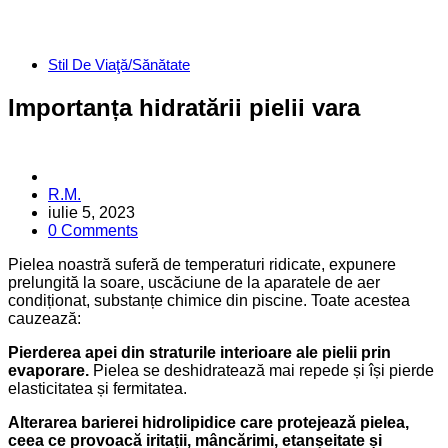
Categories
Stil De Viaţă/Sănătate
Importanța hidratării pielii vara
Posted
R.M.
by
iulie 5, 2023
0 Comments
Pielea noastră suferă de temperaturi ridicate, expunere
prelungită la soare, uscăciune de la aparatele de aer
condiționat, substanțe chimice din piscine. Toate acestea
cauzează:
Pierderea apei din straturile interioare ale pielii prin
evaporare.
Pielea se deshidratează mai repede și își pierde
elasticitatea și fermitatea.
Alterarea barierei hidrolipidice care protejează pielea,
ceea ce provoacă iritații, mâncărimi, etanșeitate și