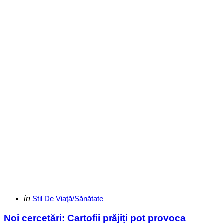
Categories
Posted
in
Stil De Viaţă/Sănătate
in
Noi cercetări: Cartofii prăjiți pot provoca