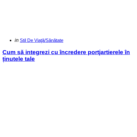
Categories
Posted
in
Stil De Viaţă/Sănătate
in
Cum să integrezi cu încredere portjartierele în
ținutele tale