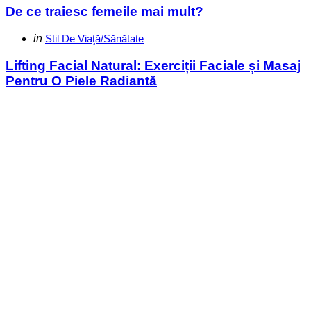
De ce traiesc femeile mai mult?
Categories
Posted
in
Stil De Viaţă/Sănătate
in
Lifting Facial Natural: Exerciții Faciale și Masaj
Pentru O Piele Radiantă