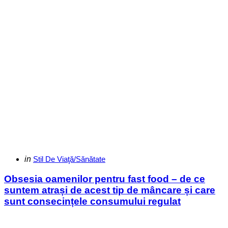
Categories
Posted
in
Stil De Viaţă/Sănătate
in
Obsesia oamenilor pentru fast food – de ce
suntem atrași de acest tip de mâncare și care
sunt consecințele consumului regulat