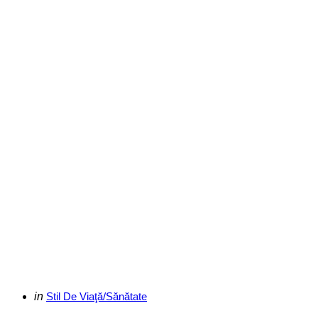
Categories
Posted
in
Stil De Viaţă/Sănătate
in