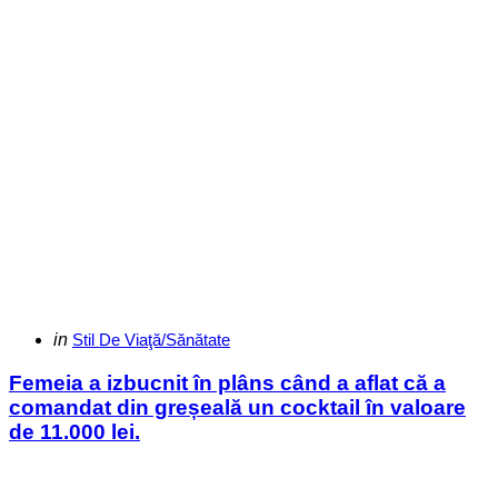
Categories
Posted
in
Stil De Viaţă/Sănătate
in
Femeia a izbucnit în plâns când a aflat că a
comandat din greșeală un cocktail în valoare
de 11.000 lei.