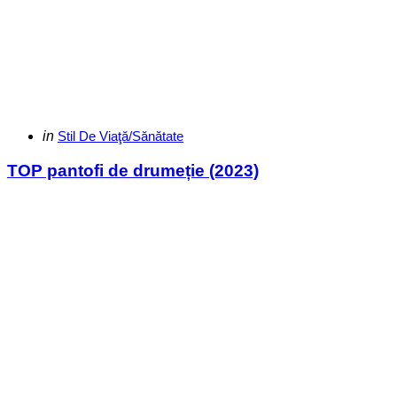
Categories
Posted
in
Stil De Viaţă/Sănătate
in
TOP pantofi de drumeție (2023)