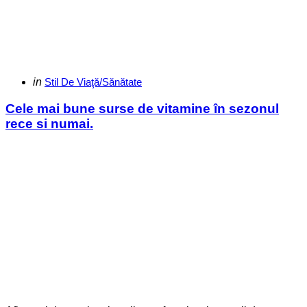
Categories
Posted
in
Stil De Viaţă/Sănătate
in
Cele mai bune surse de vitamine în sezonul
rece si numai.