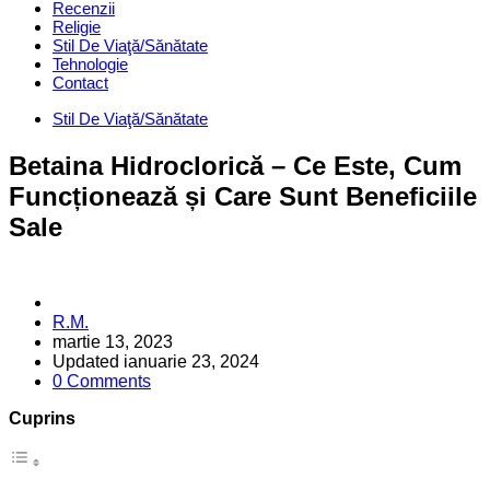
Recenzii
Religie
Stil De Viaţă/Sănătate
Tehnologie
Contact
Categories
Stil De Viaţă/Sănătate
Betaina Hidroclorică – Ce Este, Cum
Funcționează și Care Sunt Beneficiile
Sale
Posted
R.M.
by
martie 13, 2023
Updated
ianuarie 23, 2024
0 Comments
Cuprins