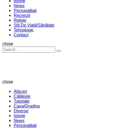
Istorie
News
Personalitati
Recenzii
Religie
Stil De Viaţă/Sănătate
Tehnologie
Contact
Search
close
Search
Search
for:
Revista
Magazin
close
Afaceri
Călătorie
Tutoriale
Casa/Gradina
Diverse
Istorie
News
Personalitati