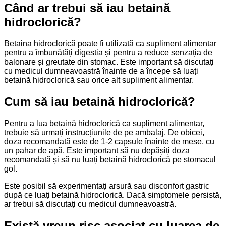
Când ar trebui să iau betaină
hidroclorică?
Betaina hidroclorică poate fi utilizată ca supliment alimentar
pentru a îmbunătăți digestia și pentru a reduce senzația de
balonare și greutate din stomac. Este important să discutați
cu medicul dumneavoastră înainte de a începe să luați
betaină hidroclorică sau orice alt supliment alimentar.
Cum să iau betaină hidroclorică?
Pentru a lua betaină hidroclorică ca supliment alimentar,
trebuie să urmați instrucțiunile de pe ambalaj. De obicei,
doza recomandată este de 1-2 capsule înainte de mese, cu
un pahar de apă. Este important să nu depășiți doza
recomandată și să nu luați betaină hidroclorică pe stomacul
gol.
Este posibil să experimentați arsură sau disconfort gastric
după ce luați betaină hidroclorică. Dacă simptomele persistă,
ar trebui să discutați cu medicul dumneavoastră.
Există vreun risc asociat cu luarea de