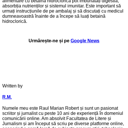
alimentare cu betaină hidroclorică pot îmbunătăți digestia,
absorbția nutrienților și sistemul imunitar. Este important să
urmați instrucțiunile de pe ambalaj și să discutați cu medicul
dumneavoastră înainte de a începe să luați betaină
hidroclorică.
Urmărește-ne și pe
Google News
Written by
R.M.
Numele meu este Raul Marian Robert și sunt un pasionat
scriitor și jurnalist cu peste 10 ani de experiență în domeniul
comunicării online. Am absolvit Facultatea de Litere și
Jurnalism și am început să scriu pe diverse platforme online,