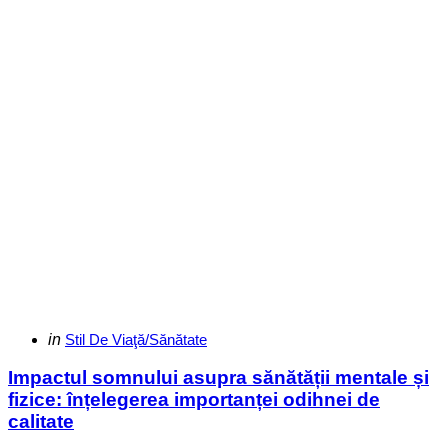
Categories
Posted
in
Stil De Viaţă/Sănătate
in
Impactul somnului asupra sănătății mentale și
fizice: înțelegerea importanței odihnei de
calitate