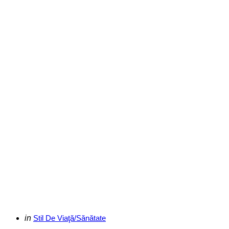
Categories
Posted
in
Stil De Viaţă/Sănătate
in