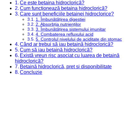
Ce este betaina hidroclorică?
Cum funcționează betaina hidroclorică?
Care sunt beneficiile betainei hidroclorice?
1. Îmbunătățirea digestiei
2. Absorbția nutrienților
3. Îmbunătățirea sistemului imunitar
4. Combaterea refluxului acid
5. Controlul nivelului de aciditate din stomac
Când ar trebui să iau betaină hidroclorică?
Cum să iau betaină hidroclorică?
Există vreun risc asociat cu luarea de betaină
hidroclorică?
Betaină hidroclorică, pret si disponibilitate
Concluzie