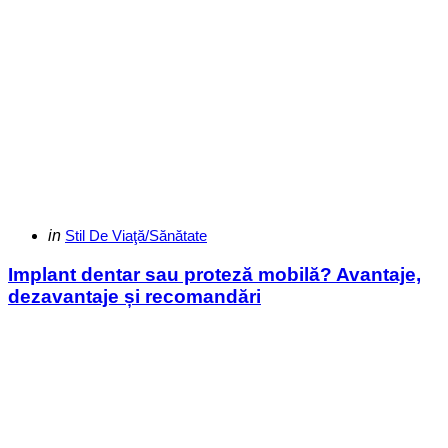
Categories
Posted
in
Stil De Viaţă/Sănătate
in
Implant dentar sau proteză mobilă? Avantaje,
dezavantaje și recomandări