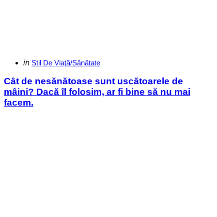
Categories
Posted
in
Stil De Viaţă/Sănătate
in
Cât de nesănătoase sunt uscătoarele de
mâini? Dacă îl folosim, ar fi bine să nu mai
facem.