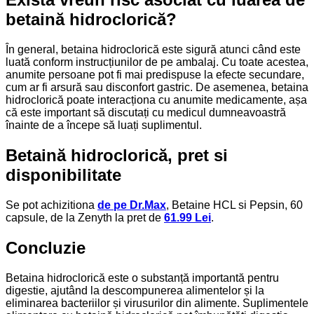
betaină hidroclorică?
În general, betaina hidroclorică este sigură atunci când este
luată conform instrucțiunilor de pe ambalaj. Cu toate acestea,
anumite persoane pot fi mai predispuse la efecte secundare,
cum ar fi arsură sau disconfort gastric. De asemenea, betaina
hidroclorică poate interacționa cu anumite medicamente, așa
că este important să discutați cu medicul dumneavoastră
înainte de a începe să luați suplimentul.
Betaină hidroclorică, pret si
disponibilitate
Se pot achizitiona
de pe Dr.Max
, Betaine HCL si Pepsin, 60
capsule, de la Zenyth la pret de
61.99 Lei
.
Concluzie
Betaina hidroclorică este o substanță importantă pentru
digestie, ajutând la descompunerea alimentelor și la
eliminarea bacteriilor și virusurilor din alimente. Suplimentele