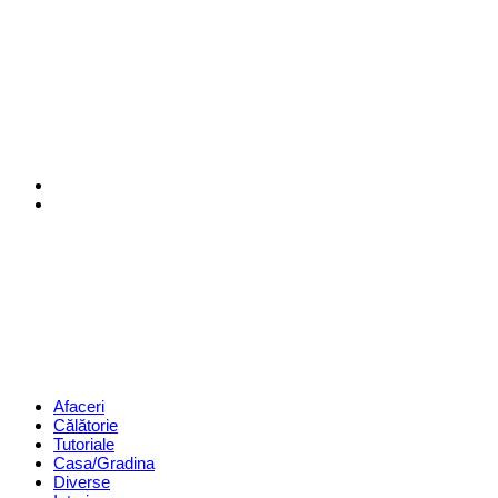
Menu
Search
Revista
Magazin
Menu
Afaceri
Călătorie
Tutoriale
Casa/Gradina
Diverse