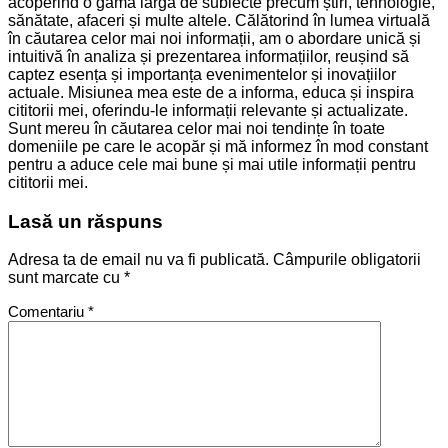
acoperind o gamă largă de subiecte precum știri, tehnologie,
sănătate, afaceri și multe altele. Călătorind în lumea virtuală
în căutarea celor mai noi informații, am o abordare unică și
intuitivă în analiza și prezentarea informațiilor, reușind să
captez esența și importanța evenimentelor și inovațiilor
actuale. Misiunea mea este de a informa, educa și inspira
cititorii mei, oferindu-le informații relevante și actualizate.
Sunt mereu în căutarea celor mai noi tendințe în toate
domeniile pe care le acopăr și mă informez în mod constant
pentru a aduce cele mai bune și mai utile informații pentru
cititorii mei.
Lasă un răspuns
Adresa ta de email nu va fi publicată.
Câmpurile obligatorii
sunt marcate cu
*
Comentariu
*