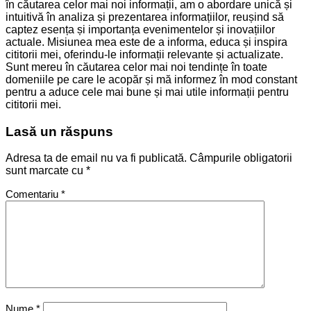
în căutarea celor mai noi informații, am o abordare unică și
intuitivă în analiza și prezentarea informațiilor, reușind să
captez esența și importanța evenimentelor și inovațiilor
actuale. Misiunea mea este de a informa, educa și inspira
cititorii mei, oferindu-le informații relevante și actualizate.
Sunt mereu în căutarea celor mai noi tendințe în toate
domeniile pe care le acopăr și mă informez în mod constant
pentru a aduce cele mai bune și mai utile informații pentru
cititorii mei.
Lasă un răspuns
Adresa ta de email nu va fi publicată.
Câmpurile obligatorii
sunt marcate cu
*
Comentariu
*
Nume
*