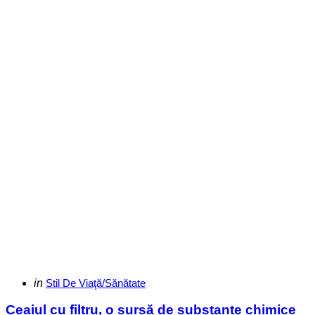
Categories
Posted
in
Stil De Viaţă/Sănătate
in
Ceaiul cu filtru, o sursă de substanțe chimice