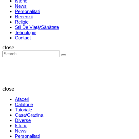
Istorie
News
Personalitati
Recenzii
Religie
Stil De Viaţă/Sănătate
Tehnologie
Contact
Search
close
Search
Search
for:
Revista
Magazin
close
Afaceri
Călătorie
Tutoriale
Casa/Gradina
Diverse
Istorie
News
Personalitati