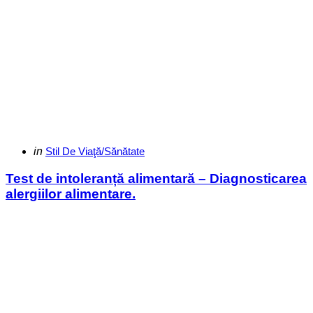
Categories
Posted
in
Stil De Viaţă/Sănătate
in
Test de intoleranță alimentară – Diagnosticarea
alergiilor alimentare.