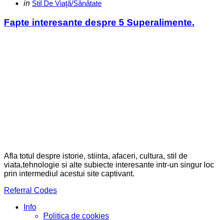
Categories
Posted
in
Stil De Viaţă/Sănătate
in
Fapte interesante despre 5 Superalimente.
Afla totul despre istorie, stiinta, afaceri, cultura, stil de
viata,tehnologie si alte subiecte interesante intr-un singur loc
prin intermediul acestui site captivant.
Referral Codes
Info
Politica de cookies