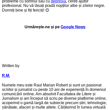
probleme cu somnul sau cu
depresia
, cereți ajutor
profesional. Nu vă lăsați pradă nopților albe și zilelor negre.
Dormiți bine și fiți fericiți! 😊
Urmărește-ne și pe
Google News
Written by
R.M.
Numele meu este Raul Marian Robert și sunt un pasionat
scriitor și jurnalist cu peste 10 ani de experiență în domeniul
comunicării online. Am absolvit Facultatea de Litere și
Jurnalism și am început să scriu pe diverse platforme online,
acoperind o gamă largă de subiecte precum știri, tehnologie,
sănătate, afaceri și multe altele. Călătorind în lumea virtuală