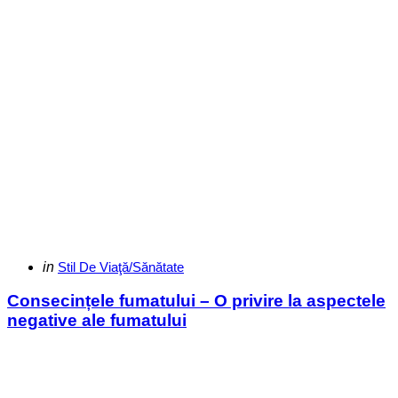
Categories
Posted
in
Stil De Viaţă/Sănătate
in
Consecințele fumatului – O privire la aspectele
negative ale fumatului