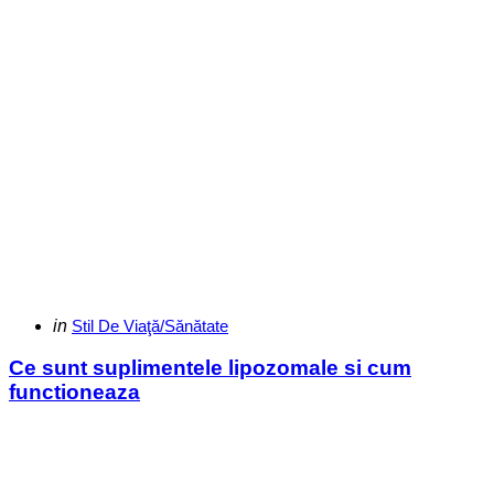
Categories
Posted
in
Stil De Viaţă/Sănătate
in
Ce sunt suplimentele lipozomale si cum
functioneaza