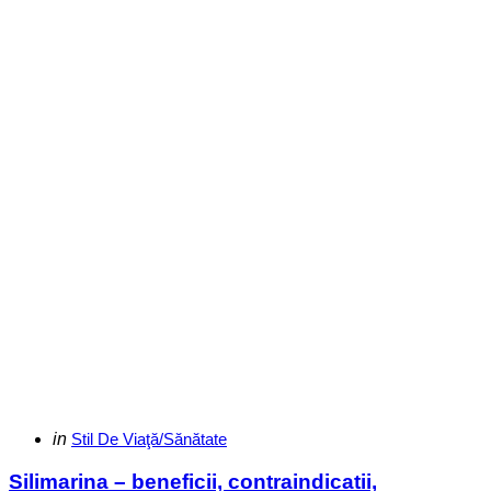
Categories
Posted
in
Stil De Viaţă/Sănătate
in
Silimarina – beneficii, contraindicatii,