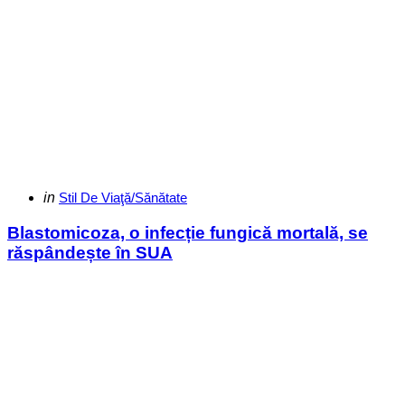
Categories
Posted
in
Stil De Viaţă/Sănătate
in
Blastomicoza, o infecție fungică mortală, se
răspândește în SUA