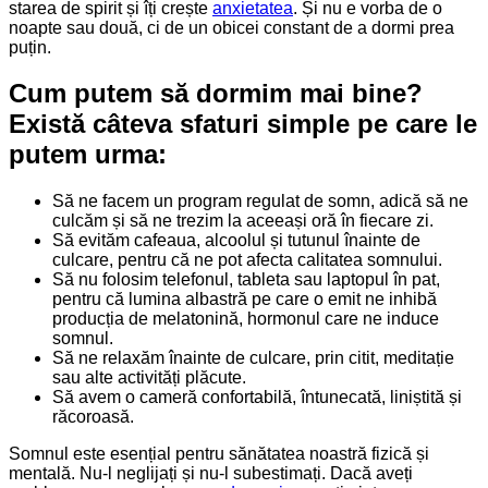
starea de spirit și îți crește
anxietatea
. Și nu e vorba de o
noapte sau două, ci de un obicei constant de a dormi prea
puțin.
Cum putem să dormim mai bine?
Există câteva sfaturi simple pe care le
putem urma:
Să ne facem un program regulat de somn, adică să ne
culcăm și să ne trezim la aceeași oră în fiecare zi.
Să evităm cafeaua, alcoolul și tutunul înainte de
culcare, pentru că ne pot afecta calitatea somnului.
Să nu folosim telefonul, tableta sau laptopul în pat,
pentru că lumina albastră pe care o emit ne inhibă
producția de melatonină, hormonul care ne induce
somnul.
Să ne relaxăm înainte de culcare, prin citit, meditație
sau alte activități plăcute.
Să avem o cameră confortabilă, întunecată, liniștită și
răcoroasă.
Somnul este esențial pentru sănătatea noastră fizică și
mentală. Nu-l neglijați și nu-l subestimați. Dacă aveți