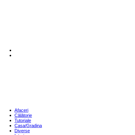
Menu
Search
Revista
Magazin
Menu
Afaceri
Călătorie
Tutoriale
Casa/Gradina
Diverse