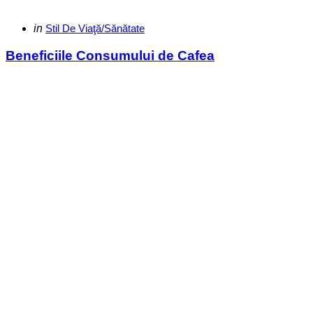
Categories
Posted
in
Stil De Viaţă/Sănătate
in
Beneficiile Consumului de Cafea