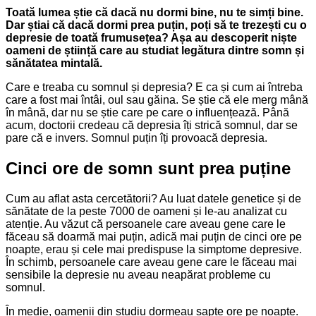
Toată lumea știe că dacă nu dormi bine, nu te simți bine.
Dar știai că dacă dormi prea puțin, poți să te trezești cu o
depresie de toată frumusețea? Așa au descoperit niște
oameni de știință care au studiat legătura dintre somn și
sănătatea mintală.
Care e treaba cu somnul și depresia? E ca și cum ai întreba
care a fost mai întâi, oul sau găina. Se știe că ele merg mână
în mână, dar nu se știe care pe care o influențează. Până
acum, doctorii credeau că depresia îți strică somnul, dar se
pare că e invers. Somnul puțin îți provoacă depresia.
Cinci ore de somn sunt prea puține
Cum au aflat asta cercetătorii? Au luat datele genetice și de
sănătate de la peste 7000 de oameni și le-au analizat cu
atenție. Au văzut că persoanele care aveau gene care le
făceau să doarmă mai puțin, adică mai puțin de cinci ore pe
noapte, erau și cele mai predispuse la simptome depresive.
În schimb, persoanele care aveau gene care le făceau mai
sensibile la depresie nu aveau neapărat probleme cu
somnul.
În medie, oamenii din studiu dormeau șapte ore pe noapte.