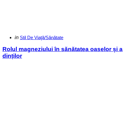
Categories
Posted
in
Stil De Viaţă/Sănătate
in
Rolul magneziului în sănătatea oaselor și a
dinților