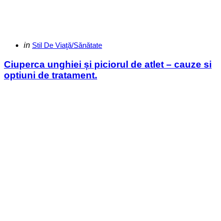
Categories
Posted
in
Stil De Viaţă/Sănătate
in
Ciuperca unghiei și piciorul de atlet – cauze si
optiuni de tratament.