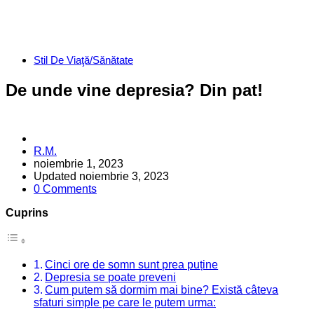
Categories
Stil De Viaţă/Sănătate
De unde vine depresia? Din pat!
Posted
R.M.
by
noiembrie 1, 2023
Updated
noiembrie 3, 2023
0 Comments
Cuprins
Cinci ore de somn sunt prea puține
Depresia se poate preveni
Cum putem să dormim mai bine? Există câteva
sfaturi simple pe care le putem urma: