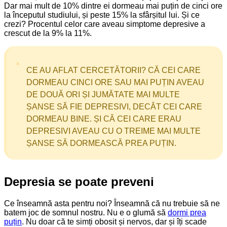
Dar mai mult de 10% dintre ei dormeau mai puțin de cinci ore
la începutul studiului, și peste 15% la sfârșitul lui. Și ce
crezi? Procentul celor care aveau simptome depresive a
crescut de la 9% la 11%.
CE AU AFLAT CERCETĂTORII? CĂ CEI CARE
DORMEAU CINCI ORE SAU MAI PUȚIN AVEAU
DE DOUĂ ORI ȘI JUMĂTATE MAI MULTE
ȘANSE SĂ FIE DEPRESIVI, DECÂT CEI CARE
DORMEAU BINE. ȘI CĂ CEI CARE ERAU
DEPRESIVI AVEAU CU O TREIME MAI MULTE
ȘANSE SĂ DORMEASCĂ PREA PUȚIN.
Depresia se poate preveni
Ce înseamnă asta pentru noi? Înseamnă că nu trebuie să ne
batem joc de somnul nostru. Nu e o glumă să
dormi prea
puțin
. Nu doar că te simți obosit și nervos, dar și îți scade