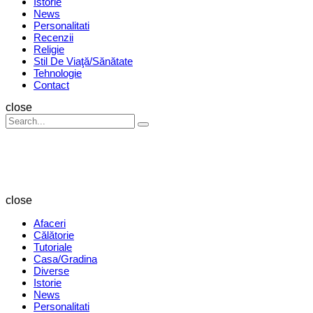
Istorie
News
Personalitati
Recenzii
Religie
Stil De Viaţă/Sănătate
Tehnologie
Contact
Search
close
Search
Search
for:
Revista
Magazin
close
Afaceri
Călătorie
Tutoriale
Casa/Gradina
Diverse
Istorie
News
Personalitati