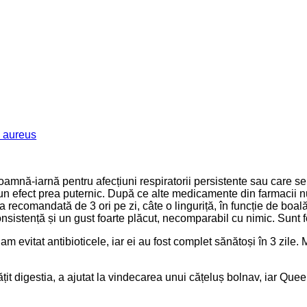
 aureus
nă-iarnă pentru afecțiuni respiratorii persistente sau care se î
ut un efect prea puternic. După ce alte medicamente din farmacii
ecomandată de 3 ori pe zi, câte o linguriță, în funcție de boală
nsistență și un gust foarte plăcut, necomparabil cu nimic. Sunt
m evitat antibioticele, iar ei au fost complet sănătoși în 3 zil
t digestia, a ajutat la vindecarea unui cățeluș bolnav, iar Quee