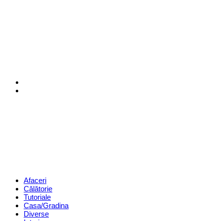
Menu
Search
Revista
Magazin
Menu
Afaceri
Călătorie
Tutoriale
Casa/Gradina
Diverse