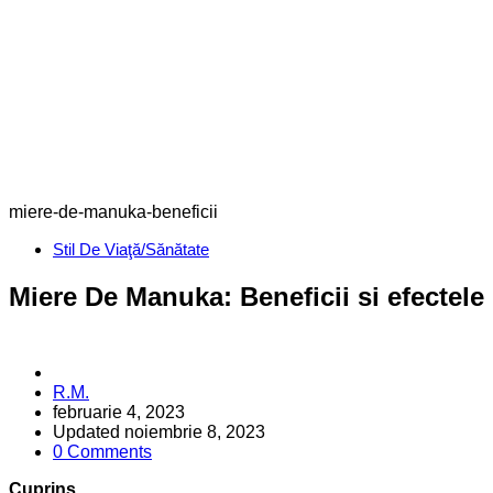
miere-de-manuka-beneficii
Categories
Stil De Viaţă/Sănătate
Miere De Manuka: Beneficii si efectele 
Posted
R.M.
by
februarie 4, 2023
Updated
noiembrie 8, 2023
0 Comments
Cuprins