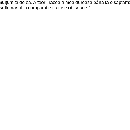
lțumită de ea. Alteori, răceala mea durează până la o săptămân
suflu nasul în comparație cu cele obișnuite.”