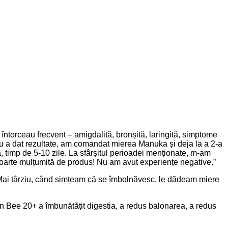
ntorceau frecvent – amigdalită, bronșită, laringită, simptome
 nu a dat rezultate, am comandat mierea Manuka și deja la a 2-a
, timp de 5-10 zile. La sfârșitul perioadei menționate, m-am
 foarte mulțumită de produs! Nu am avut experiențe negative.”
e. Mai târziu, când simțeam că se îmbolnăvesc, le dădeam miere
n Bee 20+ a îmbunătățit digestia, a redus balonarea, a redus