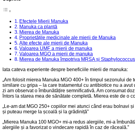
Efectele Mierii Manuka
Manuka ca plantă
Mierea de Manuka
Proprietățile medicinale ale mierii de Manuka
Alte efecte ale mierii de Manuka
Valoarea UMF a mierii de manuka
Valoarea MGO a mierii de manuka
Mierea de Manuka împotriva MRSA și Staphylococcus
Iata cateva experiente despre beneficiile mierii de manuka:
„Am folosit mierea Manuka MGO 400+ în timpul sezonului de toam
similare cu gripa – la care tratamentul cu antibiotice nu a av
zi am observat o îmbunătățire semnificativă. Am consumat doza r
întors la starea mea de sănătate completă. Mierea este de o co
„Le-am dat MGO 250+ copiilor mei atunci când erau bolnavi și a
și puteau merge la școală și la grădiniță”
„Mierea Manuka 100 MGO+ mi-a redus alergiile, mi-a îmbunătăți
alergiile și a favorizat o vindecare rapidă în caz de răceală.”