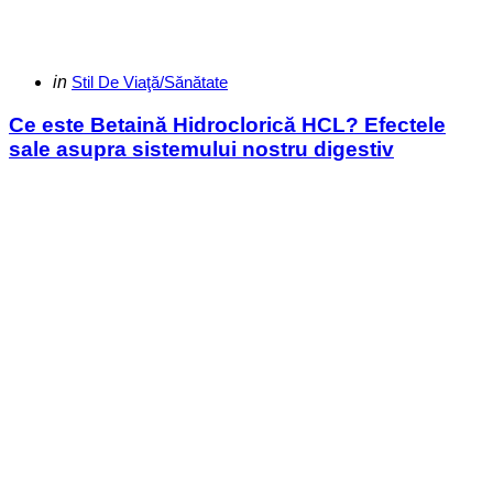
Categories
Posted
in
Stil De Viaţă/Sănătate
in
Ce este Betaină Hidroclorică HCL? Efectele
sale asupra sistemului nostru digestiv