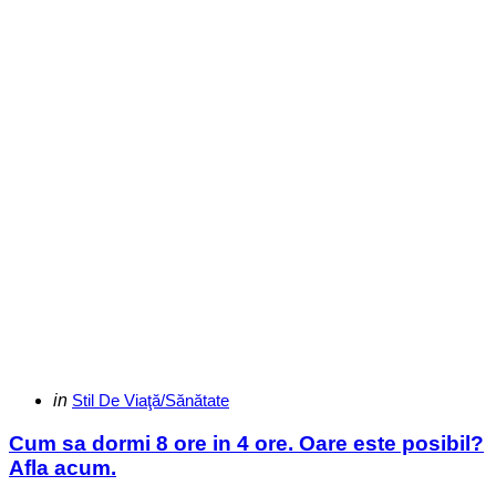
Categories
Posted
in
Stil De Viaţă/Sănătate
in
Cum sa dormi 8 ore in 4 ore. Oare este posibil?
Afla acum.