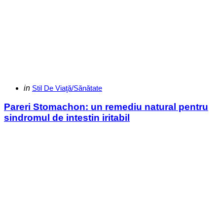
Categories
Posted
in
Stil De Viaţă/Sănătate
in
Pareri Stomachon: un remediu natural pentru
sindromul de intestin iritabil