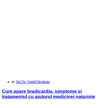
Categories
Posted
in
Stil De Viaţă/Sănătate
in
Cum apare bradicardia, simptome si
tratamentul cu ajutorul medicinei naturiste