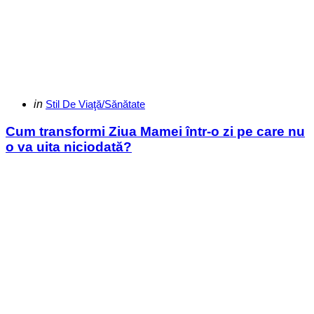
Categories
Posted
in
Stil De Viaţă/Sănătate
in
Cum transformi Ziua Mamei într-o zi pe care nu
o va uita niciodată?