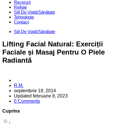
Recenzii
Religie
Stil De Viaţă/Sănătate
Tehnologie
Contact
Categories
Stil De Viaţă/Sănătate
Lifting Facial Natural: Exerciții
Faciale și Masaj Pentru O Piele
Radiantă
Posted
R.M.
by
septembrie 18, 2014
Updated
februarie 8, 2023
0 Comments
Cuprins