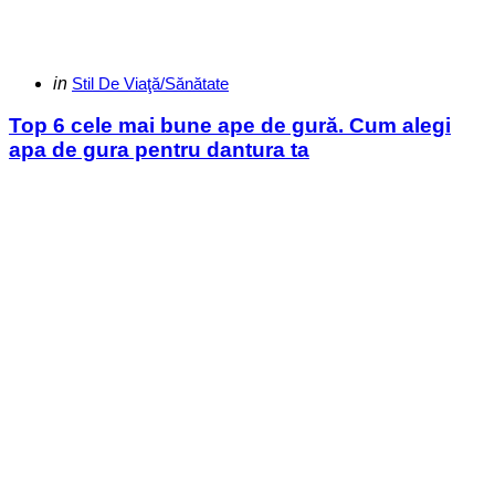
Categories
Posted
in
Stil De Viaţă/Sănătate
in
Top 6 cele mai bune ape de gură. Cum alegi
apa de gura pentru dantura ta