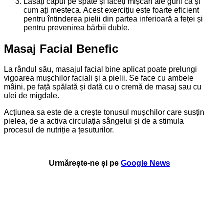
Lăsați capul pe spate și faceți mișcări ale gurii ca și
cum ați mesteca. Acest exercițiu este foarte eficient
pentru întinderea pielii din partea inferioară a feței și
pentru prevenirea bărbii duble.
Masaj Facial Benefic
La rândul său, masajul facial bine aplicat poate prelungi
vigoarea mușchilor faciali și a pielii. Se face cu ambele
mâini, pe față spălată și dată cu o cremă de masaj sau cu
ulei de migdale.
Acțiunea sa este de a crește tonusul mușchilor care susțin
pielea, de a activa circulația sângelui și de a stimula
procesul de nutriție a țesuturilor.
Urmărește-ne și pe
Google News