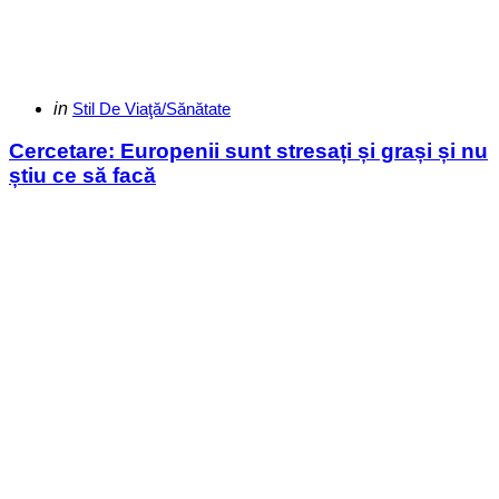
Categories
Posted
in
Stil De Viaţă/Sănătate
in
Cercetare: Europenii sunt stresați și grași și nu
știu ce să facă