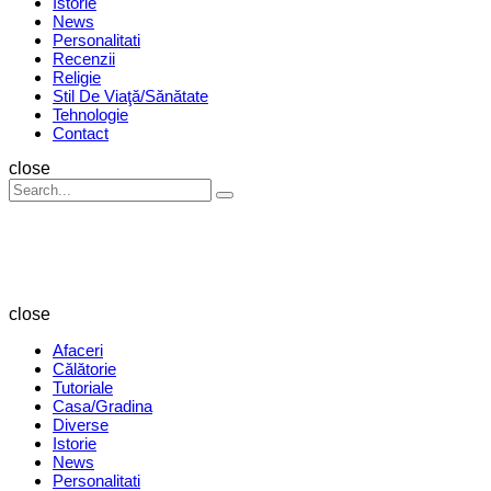
Istorie
News
Personalitati
Recenzii
Religie
Stil De Viaţă/Sănătate
Tehnologie
Contact
Search
close
Search
Search
for:
Revista
Magazin
close
Afaceri
Călătorie
Tutoriale
Casa/Gradina
Diverse
Istorie
News
Personalitati