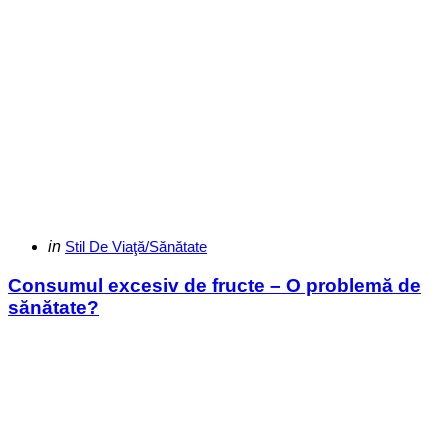
Categories
Posted
in
Stil De Viaţă/Sănătate
in
Consumul excesiv de fructe – O problemă de
sănătate?