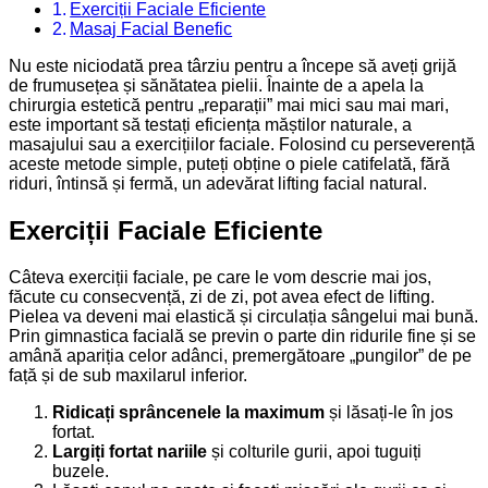
Exerciții Faciale Eficiente
Masaj Facial Benefic
Nu este niciodată prea târziu pentru a începe să aveți grijă
de frumusețea și sănătatea pielii. Înainte de a apela la
chirurgia estetică pentru „reparații” mai mici sau mai mari,
este important să testați eficiența măștilor naturale, a
masajului sau a exercițiilor faciale. Folosind cu perseverență
aceste metode simple, puteți obține o piele catifelată, fără
riduri, întinsă și fermă, un adevărat lifting facial natural.
Exerciții Faciale Eficiente
Câteva exerciții faciale, pe care le vom descrie mai jos,
făcute cu consecvență, zi de zi, pot avea efect de lifting.
Pielea va deveni mai elastică și circulația sângelui mai bună.
Prin gimnastica facială se previn o parte din ridurile fine și se
amână apariția celor adânci, premergătoare „pungilor” de pe
față și de sub maxilarul inferior.
Ridicați sprâncenele la maximum
și lăsați-le în jos
fortat.
Largiți fortat nariile
și colturile gurii, apoi tuguiți
buzele.