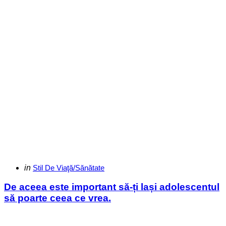
Categories
Posted
in
Stil De Viaţă/Sănătate
in
De aceea este important să-ți lași adolescentul
să poarte ceea ce vrea.