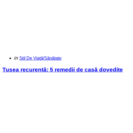
Categories
Posted
in
Stil De Viaţă/Sănătate
in
Tusea recurentă: 5 remedii de casă dovedite