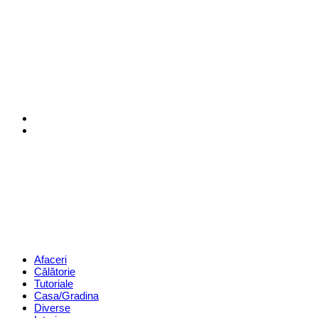
Menu
Search
Revista
Magazin
Menu
Afaceri
Călătorie
Tutoriale
Casa/Gradina
Diverse