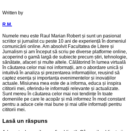
Written by
R.M.
Numele meu este Raul Marian Robert și sunt un pasionat
scriitor și jurnalist cu peste 10 ani de experiență în domeniul
comunicării online. Am absolvit Facultatea de Litere și
Jurnalism și am început să scriu pe diverse platforme online,
acoperind o gamă largă de subiecte precum știri, tehnologie,
sănătate, afaceri și multe altele. Călătorind în lumea virtuală
în căutarea celor mai noi informații, am o abordare unică și
intuitivă în analiza și prezentarea informațiilor, reușind să
captez esența și importanța evenimentelor și inovațiilor
actuale. Misiunea mea este de a informa, educa și inspira
cititorii mei, oferindu-le informații relevante și actualizate.
Sunt mereu în căutarea celor mai noi tendințe în toate
domeniile pe care le acopăr și mă informez în mod constant
pentru a aduce cele mai bune și mai utile informații pentru
cititorii mei.
Lasă un răspuns