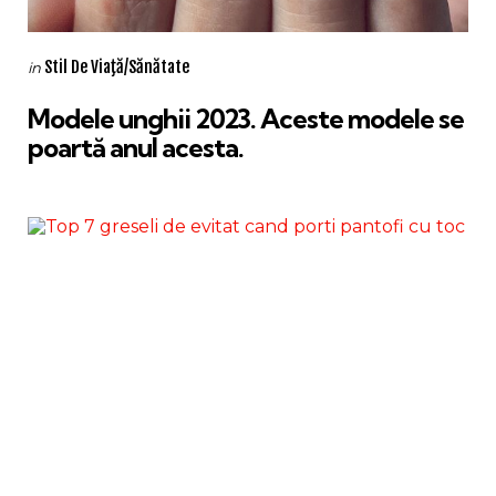
Categories
Posted
Stil De Viaţă/Sănătate
in
in
Modele unghii 2023. Aceste modele se
poartă anul acesta.