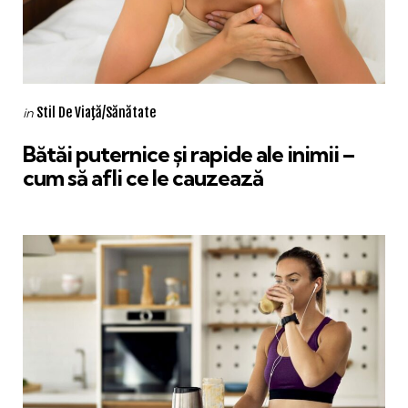
Categories
Posted
Stil De Viaţă/Sănătate
in
in
Bătăi puternice și rapide ale inimii –
cum să afli ce le cauzează