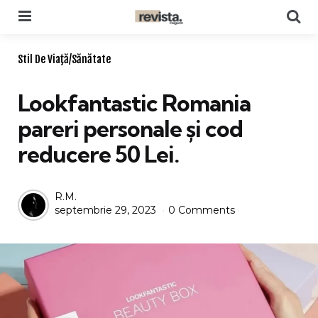
Menu
Se
Categories
Stil De Viaţă/Sănătate
Lookfantastic Romania
pareri personale și cod
reducere 50 Lei.
Posted
R.M.
septembrie 29, 2023
0 Comments
by