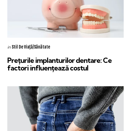
Categories
Posted
Stil De Viaţă/Sănătate
in
in
Prețurile implanturilor dentare: Ce
factori influențează costul