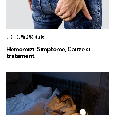
Categories
Posted
Stil De Viaţă/Sănătate
in
in
Hemoroizi: Simptome, Cauze si
tratament