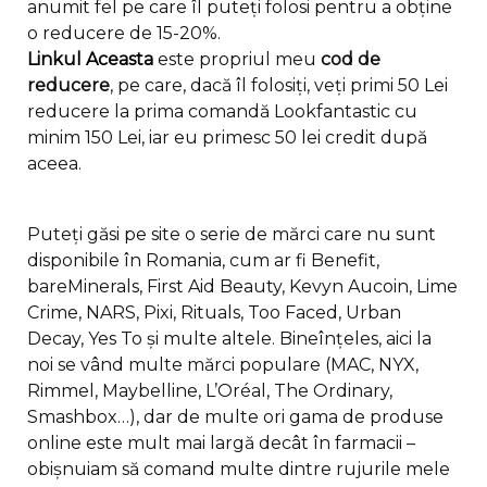
anumit fel pe care îl puteți folosi pentru a obține
o reducere de 15-20%.
Linkul Aceasta
este propriul meu
cod de
reducere
, pe care, dacă îl folosiți, veți primi 50 Lei
reducere la prima comandă Lookfantastic cu
minim 150 Lei, iar eu primesc 50 lei credit după
aceea.
Puteți găsi pe site o serie de mărci care nu sunt
disponibile în Romania, cum ar fi Benefit,
bareMinerals, First Aid Beauty, Kevyn Aucoin, Lime
Crime, NARS, Pixi, Rituals, Too Faced, Urban
Decay, Yes To și multe altele. Bineînțeles, aici la
noi se vând multe mărci populare (MAC, NYX,
Rimmel, Maybelline, L’Oréal, The Ordinary,
Smashbox…), dar de multe ori gama de produse
online este mult mai largă decât în farmacii –
obișnuiam să comand multe dintre rujurile mele