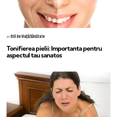
Categories
Posted
Stil De Viaţă/Sănătate
in
in
Tonifierea pielii: Importanta pentru
aspectul tau sanatos