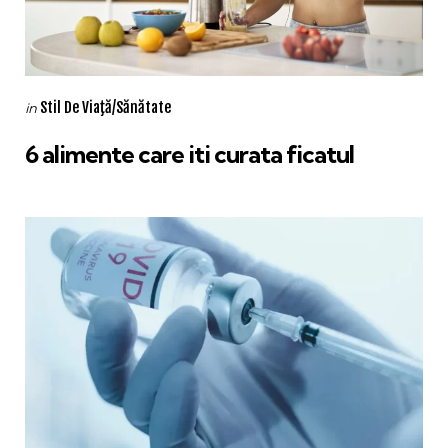
Categories
Posted
Stil De Viaţă/Sănătate
in
in
6 alimente care iti curata ficatul