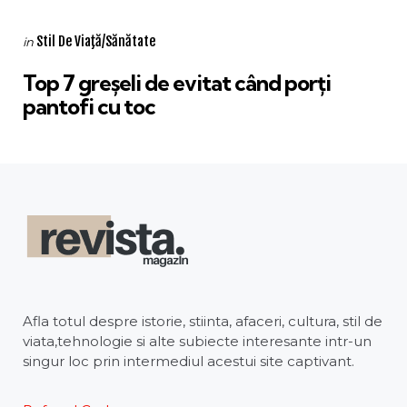
Categories
Posted
Stil De Viaţă/Sănătate
in
in
Top 7 greșeli de evitat când porți
pantofi cu toc
Afla totul despre istorie, stiinta, afaceri, cultura, stil de
viata,tehnologie si alte subiecte interesante intr-un
singur loc prin intermediul acestui site captivant.