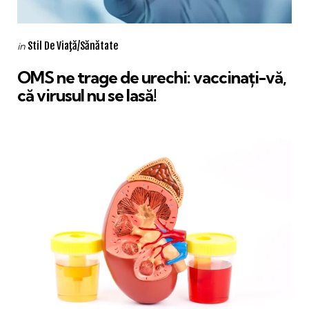
Categories
Posted
Stil De Viaţă/Sănătate
in
in
OMS ne trage de urechi: vaccinați-vă,
că virusul nu se lasă!