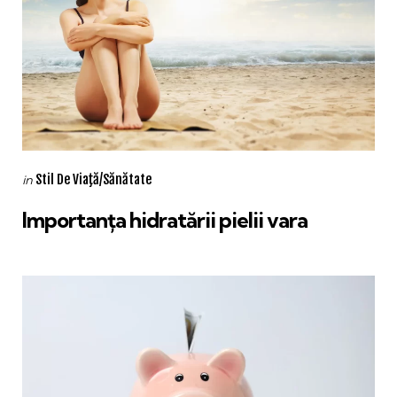
Categories
Posted
Stil De Viaţă/Sănătate
in
in
Importanța hidratării pielii vara