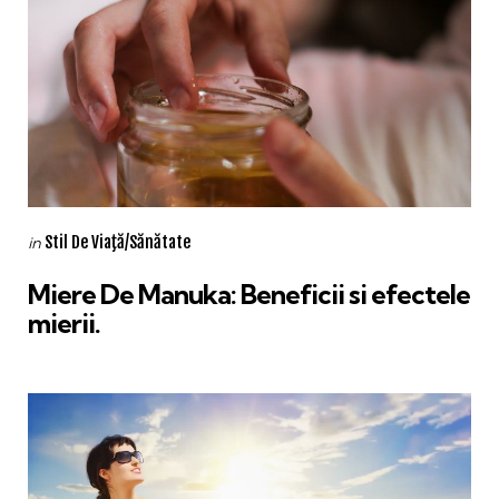
Categories
Posted
Stil De Viaţă/Sănătate
in
in
Miere De Manuka: Beneficii si efectele
mierii.