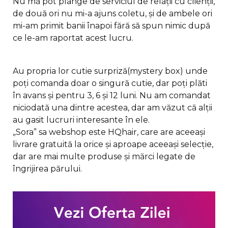
Nu mă pot plânge de serviciul de relații cu clienții,
de două ori nu mi-a ajuns coletu, și de ambele ori
mi-am primit banii înapoi fără să spun nimic după
ce le-am raportat acest lucru.
Au propria lor cutie surpriză(mystery box) unde
poți comanda doar o singură cutie, dar poți plăti
în avans și pentru 3, 6 și 12 luni. Nu am comandat
niciodată una dintre acestea, dar am văzut că alții
au gasit lucruri interesante în ele.
„Sora” sa webshop este HQhair, care are aceeași
livrare gratuită la orice și aproape aceeași selecție,
dar are mai multe produse și mărci legate de
îngrijirea părului.