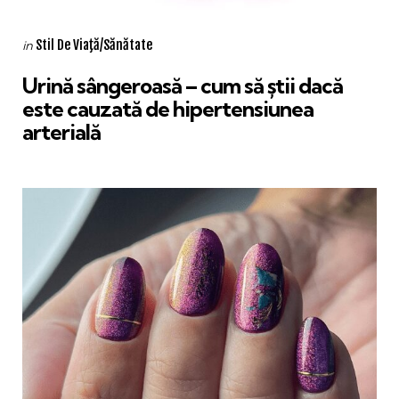
Categories
Posted
Stil De Viaţă/Sănătate
in
in
Urină sângeroasă – cum să știi dacă
este cauzată de hipertensiunea
arterială