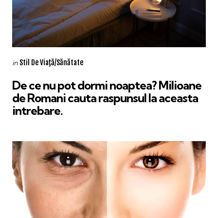
Categories
Posted
Stil De Viaţă/Sănătate
in
in
De ce nu pot dormi noaptea? Milioane
de Romani cauta raspunsul la aceasta
intrebare.