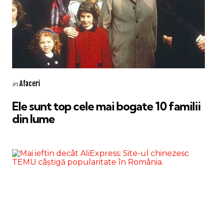
Categories
Posted
Afaceri
in
in
Ele sunt top cele mai bogate 10 familii
din lume