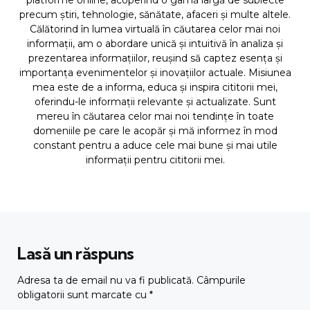
platforme online, acoperind o gamă largă de subiecte
precum știri, tehnologie, sănătate, afaceri și multe altele.
Călătorind în lumea virtuală în căutarea celor mai noi
informații, am o abordare unică și intuitivă în analiza și
prezentarea informațiilor, reușind să captez esența și
importanța evenimentelor și inovațiilor actuale. Misiunea
mea este de a informa, educa și inspira cititorii mei,
oferindu-le informații relevante și actualizate. Sunt
mereu în căutarea celor mai noi tendințe în toate
domeniile pe care le acopăr și mă informez în mod
constant pentru a aduce cele mai bune și mai utile
informații pentru cititorii mei.
Lasă un răspuns
Adresa ta de email nu va fi publicată.
Câmpurile
obligatorii sunt marcate cu
*