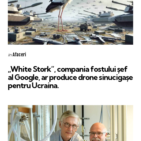
Categories
Posted
Afaceri
in
in
„White Stork”, compania fostului șef
al Google, ar produce drone sinucigașe
pentru Ucraina.