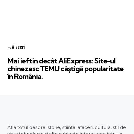
Categories
Posted
Afaceri
in
in
Mai ieftin decât AliExpress: Site-ul
chinezesc TEMU câștigă popularitate
în România.
Afla totul despre istorie, stiinta, afaceri, cultura, stil de
viata,tehnologie si alte subiecte interesante intr-un