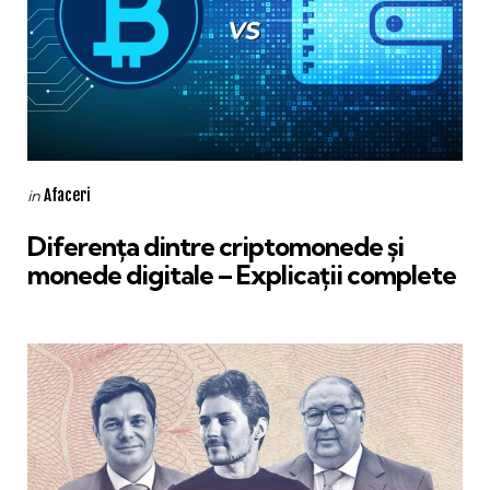
Categories
Posted
Afaceri
in
in
Diferenţa dintre criptomonede şi
monede digitale – Explicaţii complete