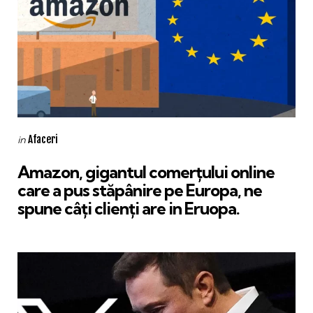
Categories
Posted
Afaceri
in
in
Amazon, gigantul comerțului online
care a pus stăpânire pe Europa, ne
spune câți clienți are in Eruopa.