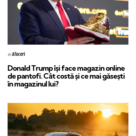
Categories
Posted
Afaceri
in
in
Donald Trump își face magazin online
de pantofi. Cât costă și ce mai găsești
în magazinul lui?