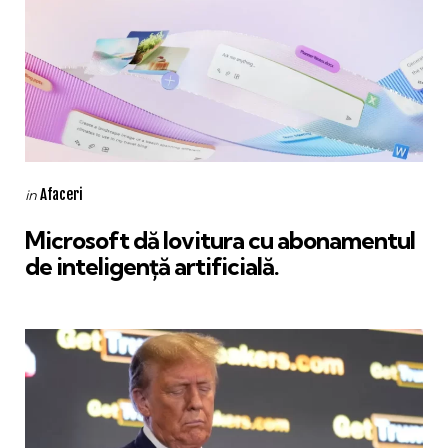
Categories
Posted
Afaceri
in
in
Microsoft dă lovitura cu abonamentul
de inteligență artificială.