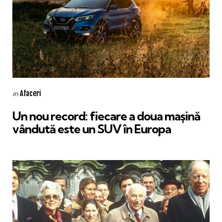
Categories
Posted
Afaceri
in
in
Un nou record: fiecare a doua mașină
vândută este un SUV în Europa