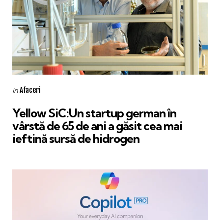
Categories
Posted
Afaceri
in
in
Yellow SiC:Un startup german în
vârstă de 65 de ani a găsit cea mai
ieftină sursă de hidrogen