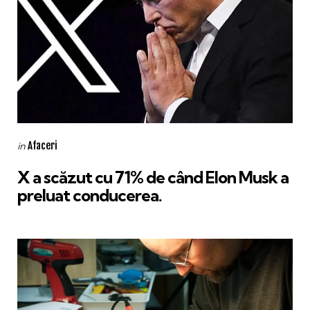
Categories
Posted
Afaceri
in
in
X a scăzut cu 71% de când Elon Musk a
preluat conducerea.