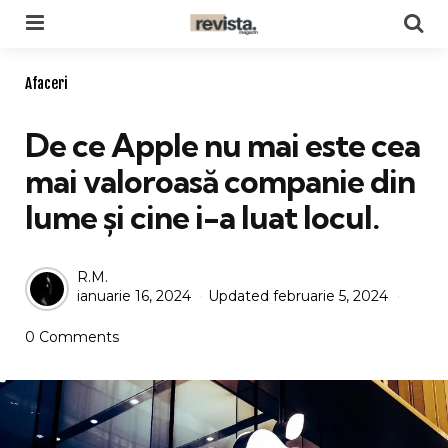
Menu
Se
Categories
Afaceri
De ce Apple nu mai este cea
mai valoroasă companie din
lume și cine i-a luat locul.
Posted
R.M.
ianuarie 16, 2024
Updated
februarie 5, 2024
by
0 Comments