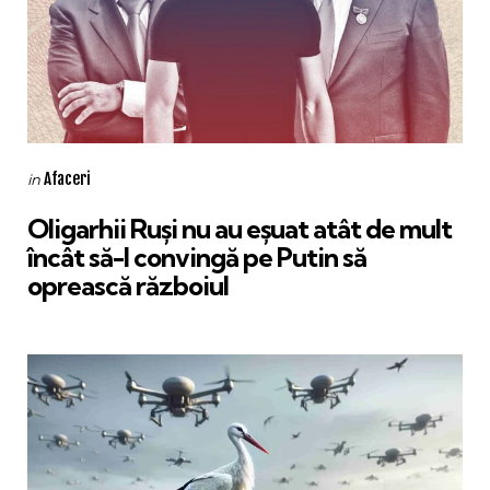
Categories
Posted
Afaceri
in
in
Oligarhii Ruși nu au eșuat atât de mult
încât să-l convingă pe Putin să
oprească războiul