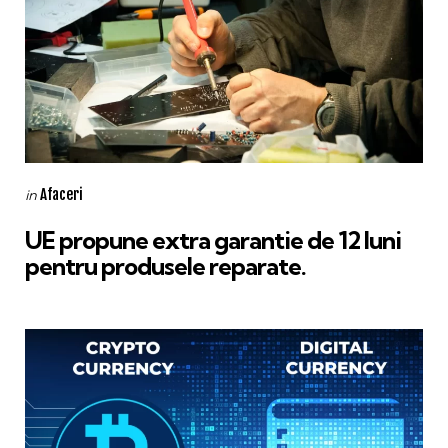
Categories
Posted
Afaceri
in
in
UE propune extra garantie de 12 luni
pentru produsele reparate.