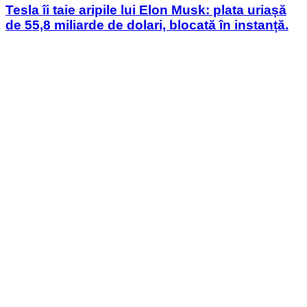
Tesla îi taie aripile lui Elon Musk: plata uriașă
de 55,8 miliarde de dolari, blocată în instanță.