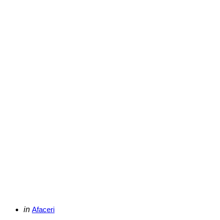
Categories
Posted
in
Afaceri
in