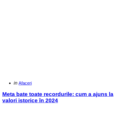
Categories
Posted
in
Afaceri
in
Meta bate toate recordurile: cum a ajuns la
valori istorice în 2024