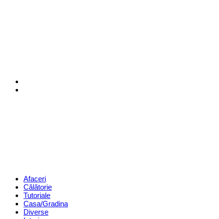
Menu
Search
Revista
Magazin
Menu
Afaceri
Călătorie
Tutoriale
Casa/Gradina
Diverse