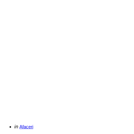
Categories
Posted
in
Afaceri
in