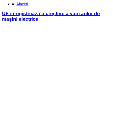
Categories
Posted
in
Afaceri
in
UE înregistrează o creștere a vânzărilor de
mașini electrice