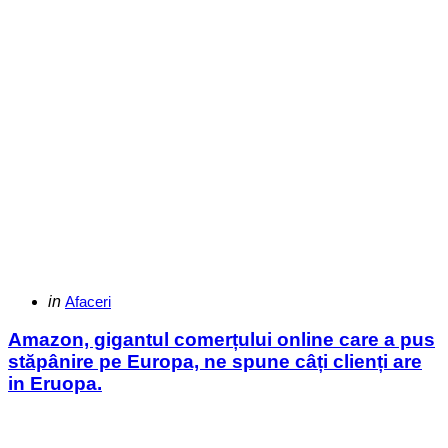
Categories
Posted
in
Afaceri
in
Amazon, gigantul comerțului online care a pus
stăpânire pe Europa, ne spune câți clienți are
in Eruopa.