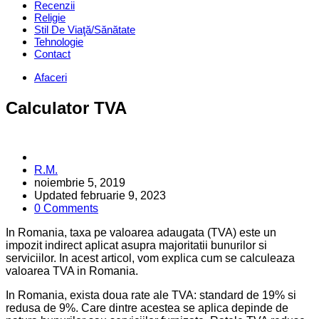
Recenzii
Religie
Stil De Viaţă/Sănătate
Tehnologie
Contact
Categories
Afaceri
Calculator TVA
Posted
R.M.
by
noiembrie 5, 2019
Updated
februarie 9, 2023
0 Comments
In Romania, taxa pe valoarea adaugata (TVA) este un
impozit indirect aplicat asupra majoritatii bunurilor si
serviciilor. In acest articol, vom explica cum se calculeaza
valoarea TVA in Romania.
In Romania, exista doua rate ale TVA: standard de 19% si
redusa de 9%. Care dintre acestea se aplica depinde de