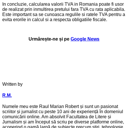
In concluzie, calcularea valorii TVA in Romania poate fi usor
de realizat prin inmultirea pretului fara TVA cu rata aplicabila.
Este important sa se cunoasca regulile si ratele TVA pentru a
evita erorile in calcul si a respecta obligatiile fiscale.
Urmărește-ne și pe
Google News
Written by
R.M.
Numele meu este Raul Marian Robert și sunt un pasionat
scriitor și jurnalist cu peste 10 ani de experiență în domeniul
comunicării online. Am absolvit Facultatea de Litere și
Jurnalism și am început să scriu pe diverse platforme online,
acoperind o gamă largă de subiecte precum știri, tehnologie,