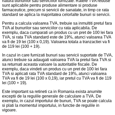
natura bunurilor sau serviciilor furnizate. Ratele TVA reduse
sunt aplicabile pentru produse alimentare si produse
farmaceutice, precum si servicii de sanatate, in timp ce rata
standard se aplica la majoritatea celorlalte bunuri si servicii.
Pentru a calcula valoarea TVA, trebuie sa inmultiti pretul fara
TVA al bunurilor sau serviciilor cu rata aplicabila. De
exemplu, daca cumparati un produs cu un pret de 100 lei fara
TVA, si rata TVA standard este de 19%, atunci valoarea TVA
va fi de 19 lei (100 x 0,19). Valoarea totala a tranzactiei va fi
de 119 lei (100 + 19).
In cazul in care furnizati bunuri sau servicii suportate de TVA,
atunci trebuie sa adaugati valoarea TVA la pretul fara TVA si
sa returnati aceasta valoare la autoritatile fiscale. De
exemplu, daca vindeti un produs cu un pret de 100 lei fara
TVA si aplicati rata TVA standard de 19%, atunci valoarea
TVA va fi de 19 lei (100 x 0,19), iar pretul cu TVA va fi de 119
lei (100 + 19).
Este important sa retineti ca in Romania exista anumite
exceptii de la regulile generale de calculare a TVA. De
exemplu, in cazul importului de bunuri, TVA se poate calcula
si plati la momentul importului, in functie de regulile in
vigoare.