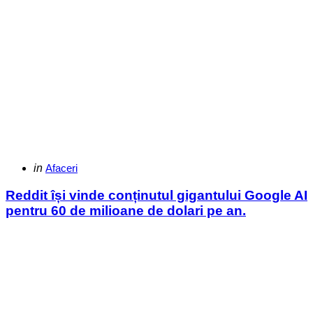
Categories
Posted
in
Afaceri
in
Reddit își vinde conținutul gigantului Google AI
pentru 60 de milioane de dolari pe an.