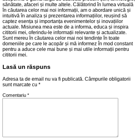
sănătate, afaceri și multe altele. Călătorind în lumea virtuală
în căutarea celor mai noi informații, am o abordare unică și
intuitivă în analiza și prezentarea informațiilor, reușind să
captez esența și importanța evenimentelor și inovațiilor
actuale. Misiunea mea este de a informa, educa și inspira
cititorii mei, oferindu-le informații relevante și actualizate.
Sunt mereu în căutarea celor mai noi tendințe în toate
domeniile pe care le acopăr și mă informez în mod constant
pentru a aduce cele mai bune și mai utile informații pentru
cititorii mei.
Lasă un răspuns
Adresa ta de email nu va fi publicată.
Câmpurile obligatorii
sunt marcate cu
*
Comentariu
*