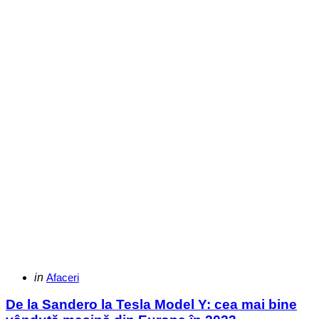
Categories
Posted
in
Afaceri
in
De la Sandero la Tesla Model Y: cea mai bine