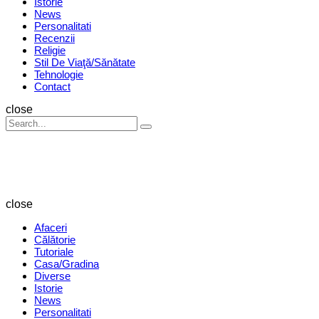
Istorie
News
Personalitati
Recenzii
Religie
Stil De Viaţă/Sănătate
Tehnologie
Contact
Search
close
Search
Search
for:
Revista
Magazin
close
Afaceri
Călătorie
Tutoriale
Casa/Gradina
Diverse
Istorie
News
Personalitati