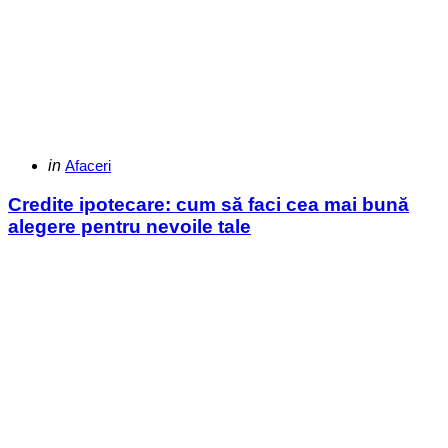
Categories
Posted
in
Afaceri
in
Credite ipotecare: cum să faci cea mai bună
alegere pentru nevoile tale