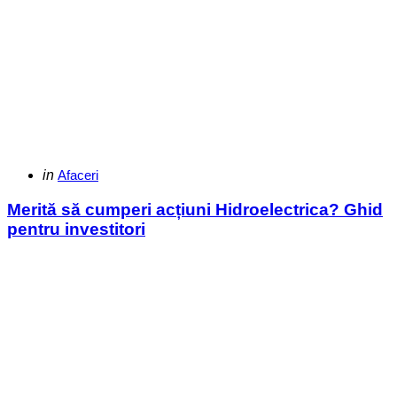
Categories
Posted
in
Afaceri
in
Merită să cumperi acțiuni Hidroelectrica? Ghid
pentru investitori