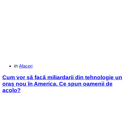
Categories
Posted
in
Afaceri
in
Cum vor să facă miliardarii din tehnologie un
oraș nou în America. Ce spun oamenii de
acolo?