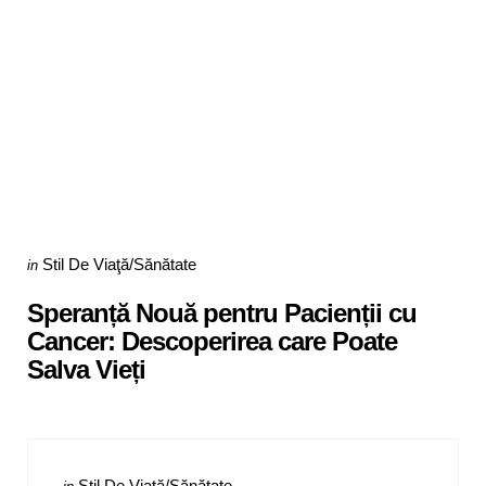
Categories
Posted
Stil De Viaţă/Sănătate
in
in
Speranță Nouă pentru Pacienții cu
Cancer: Descoperirea care Poate
Salva Vieți
Categories
Posted
Stil De Viaţă/Sănătate