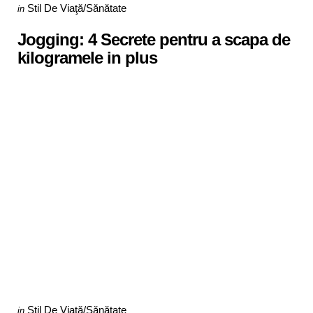
Categories
Posted
Stil De Viaţă/Sănătate
in
in
Jogging: 4 Secrete pentru a scapa de
kilogramele in plus
Categories
Posted
Stil De Viaţă/Sănătate
in