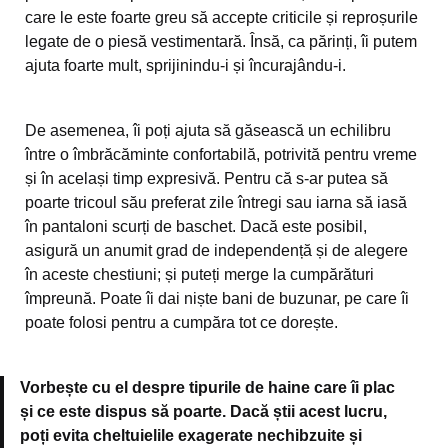
care le este foarte greu să accepte criticile și reproșurile
legate de o piesă vestimentară. Însă, ca părinți, îi putem
ajuta foarte mult, sprijinindu-i și încurajându-i.
De asemenea, îi poți ajuta să găsească un echilibru
între o îmbrăcăminte confortabilă, potrivită pentru vreme
și în același timp expresivă. Pentru că s-ar putea să
poarte tricoul său preferat zile întregi sau iarna să iasă
în pantaloni scurți de baschet. Dacă este posibil,
asigură un anumit grad de independență și de alegere
în aceste chestiuni; și puteți merge la cumpărături
împreună. Poate îi dai niște bani de buzunar, pe care îi
poate folosi pentru a cumpăra tot ce dorește.
Vorbește cu el despre tipurile de haine care îi plac
și ce este dispus să poarte. Dacă știi acest lucru,
poți evita cheltuielile exagerate nechibzuite și