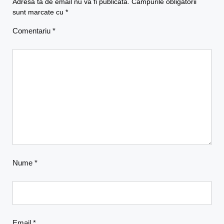
Adresa ta de email nu va fi publicată.
Câmpurile obligatorii
sunt marcate cu
*
Comentariu
*
Nume
*
Email
*