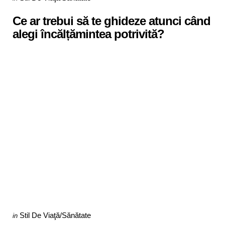
in
Ce ar trebui să te ghideze atunci când
alegi încălțămintea potrivită?
Categories
Posted
Stil De Viaţă/Sănătate
in
in