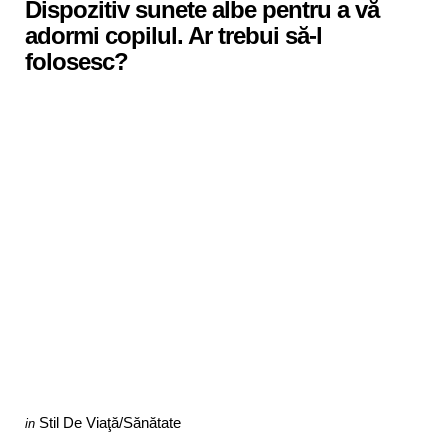
Dispozitiv sunete albe pentru a vă
adormi copilul. Ar trebui să-l
folosesc?
Categories
Posted
Stil De Viaţă/Sănătate
in
in