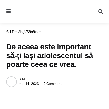
Menu
Se
Categories
Stil De Viaţă/Sănătate
De aceea este important
să-ți lași adolescentul să
poarte ceea ce vrea.
Posted
R.M.
mai 14, 2023
0 Comments
by