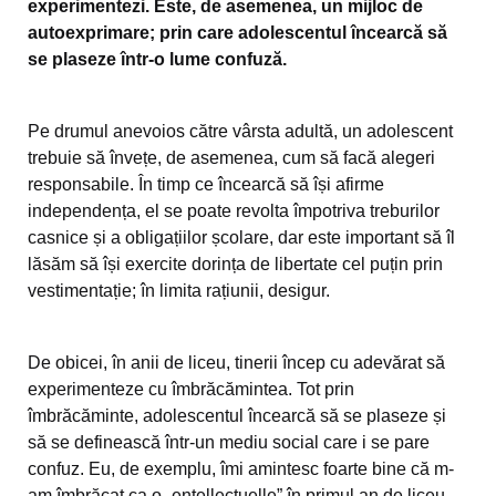
experimentezi. Este, de asemenea, un mijloc de
autoexprimare; prin care adolescentul încearcă să
se plaseze într-o lume confuză.
Pe drumul anevoios către vârsta adultă, un adolescent
trebuie să învețe, de asemenea, cum să facă alegeri
responsabile. În timp ce încearcă să își afirme
independența, el se poate revolta împotriva treburilor
casnice și a obligațiilor școlare, dar este important să îl
lăsăm să își exercite dorința de libertate cel puțin prin
vestimentație; în limita rațiunii, desigur.
De obicei, în anii de liceu, tinerii încep cu adevărat să
experimenteze cu îmbrăcămintea. Tot prin
îmbrăcăminte, adolescentul încearcă să se plaseze și
să se definească într-un mediu social care i se pare
confuz. Eu, de exemplu, îmi amintesc foarte bine că m-
am îmbrăcat ca o „entellectuelle” în primul an de liceu,