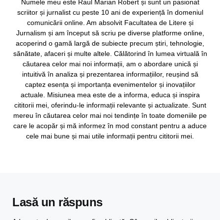
Numele meu este Raul Marian Robert și sunt un pasionat
scriitor și jurnalist cu peste 10 ani de experiență în domeniul
comunicării online. Am absolvit Facultatea de Litere și
Jurnalism și am început să scriu pe diverse platforme online,
acoperind o gamă largă de subiecte precum știri, tehnologie,
sănătate, afaceri și multe altele. Călătorind în lumea virtuală în
căutarea celor mai noi informații, am o abordare unică și
intuitivă în analiza și prezentarea informațiilor, reușind să
captez esența și importanța evenimentelor și inovațiilor
actuale. Misiunea mea este de a informa, educa și inspira
cititorii mei, oferindu-le informații relevante și actualizate. Sunt
mereu în căutarea celor mai noi tendințe în toate domeniile pe
care le acopăr și mă informez în mod constant pentru a aduce
cele mai bune și mai utile informații pentru cititorii mei.
Lasă un răspuns