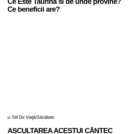
Ce Este Taurina si de unde provine?
Ce beneficii are?
Categories
Posted
Stil De Viaţă/Sănătate
in
in
ASCULTAREA ACESTUI CÂNTEC