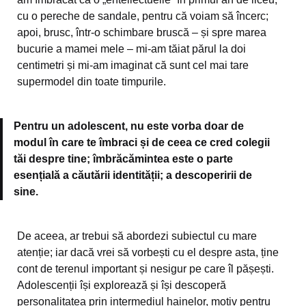
cu o pereche de sandale, pentru că voiam să încerc;
apoi, brusc, într-o schimbare bruscă – și spre marea
bucurie a mamei mele – mi-am tăiat părul la doi
centimetri și mi-am imaginat că sunt cel mai tare
supermodel din toate timpurile.
Pentru un adolescent, nu este vorba doar de
modul în care te îmbraci și de ceea ce cred colegii
tăi despre tine; îmbrăcămintea este o parte
esențială a căutării identității; a descoperirii de
sine.
De aceea, ar trebui să abordezi subiectul cu mare
atenție; iar dacă vrei să vorbești cu el despre asta, ține
cont de terenul important și nesigur pe care îl pășești.
Adolescenții își explorează și își descoperă
personalitatea prin intermediul hainelor, motiv pentru