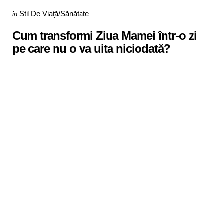
Categories
Posted
Stil De Viaţă/Sănătate
in
in
Cum transformi Ziua Mamei într-o zi
pe care nu o va uita niciodată?