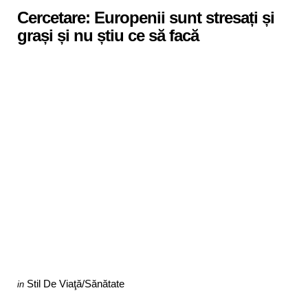
Cercetare: Europenii sunt stresați și
grași și nu știu ce să facă
Categories
Posted
Stil De Viaţă/Sănătate
in
in