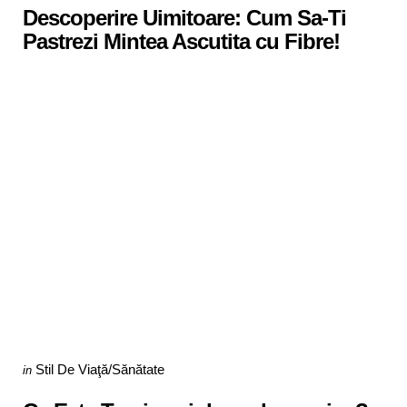
Descoperire Uimitoare: Cum Sa-Ti
Pastrezi Mintea Ascutita cu Fibre!
Categories
Posted
Stil De Viaţă/Sănătate
in
in