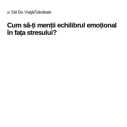
Categories
Posted
Stil De Viaţă/Sănătate
in
in
Cum să-ți menții echilibrul emoțional
în fața stresului?