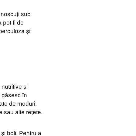
unoscuți sub
 pot fi de
berculoza și
utritive și
e găsesc în
tate de moduri.
e sau alte rețete.
și boli. Pentru a