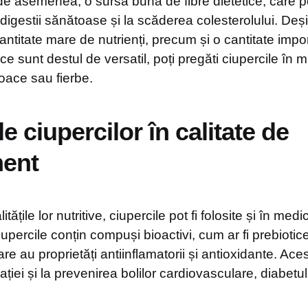
de asemenea, o sursă bună de fibre dietetice, care po
igestii sănătoase și la scăderea colesterolului. Deși
 cantitate mare de nutrienți, precum și o cantitate imp
e sunt destul de versatil, poți pregăti ciupercile în 
 coace sau fierbe.
le ciupercilor în calitate de
ent
itățile lor nutritive, ciupercile pot fi folosite și în med
ercile conțin compuși bioactivi, cum ar fi prebiotice
are au proprietăți antiinflamatorii și antioxidante. Ace
iei și la prevenirea bolilor cardiovasculare, diabetului