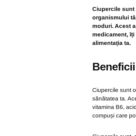
Ciupercile sunt
organismului tău
moduri. Acest ar
medicament, îți p
alimentația ta.
Beneficii
Ciupercile sunt o
sănătatea ta. Ac
vitamina B6, acid
compuși care pot 