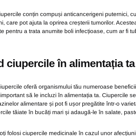
percile conțin compuși anticancerigeni puternici, c
, care pot ajuta la oprirea creșterii tumorilor. Acestea
 pentru a trata anumite boli infecțioase, cum ar fi tu
 ciupercile în alimentația ta
upercile oferă organismului tău numeroase beneficii n
important să le incluzi în alimentația ta. Ciupercile s
inelor alimentare și pot fi ușor pregătite într-o varie
cile tăiate în bucăți mari și adaugă-le în salate, past
 folosi ciupercile medicinale în cazul unor afecțiuni 