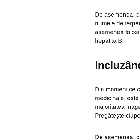
De asemenea, ciu
numele de terpeni
asemenea folosite
hepatita B.
Incluzând
Din moment ce ci
medicinale, este 
majoritatea magaz
Pregătește ciuper
De asemenea, poți