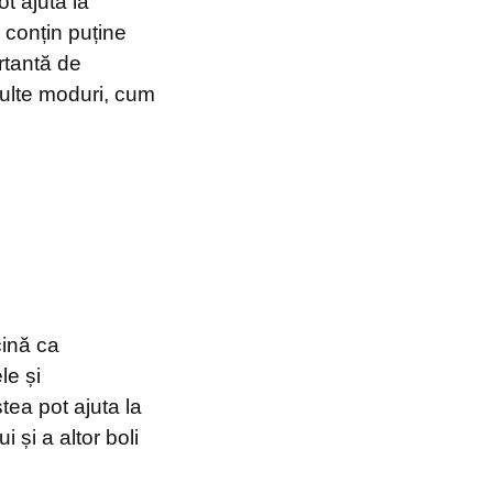
t ajuta la
 conțin puține
ortantă de
multe moduri, cum
icină ca
le și
stea pot ajuta la
 și a altor boli