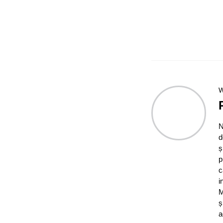
W
N
d
ș
p
c
i
M
ș
a