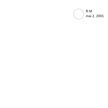
Posted
R.M.
mai 2, 2001
by