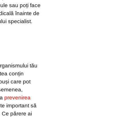
ule sau poți face
dicală înainte de
ui specialist.
organismului tău
stea conțin
mpuși care pot
 asemenea,
la
prevenirea
este important să
i. Ce părere ai