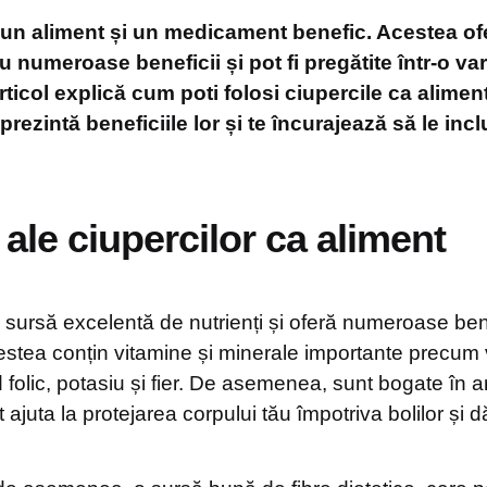
 un aliment și un medicament benefic. Acestea of
 numeroase beneficii și pot fi pregătite într-o var
ticol explică cum poti folosi ciupercile ca aliment
rezintă beneficiile lor și te încurajează să le incl
 ale ciupercilor ca aliment
 sursă excelentă de nutrienți și oferă numeroase bene
estea conțin vitamine și minerale importante precum 
 folic, potasiu și fier. De asemenea, sunt bogate în an
ajuta la protejarea corpului tău împotriva bolilor și d