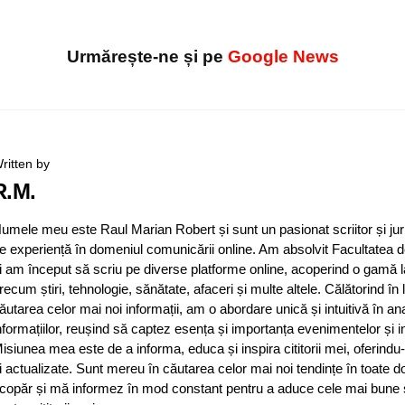
Urmărește-ne și pe
Google News
ritten by
R.M.
umele meu este Raul Marian Robert și sunt un pasionat scriitor și jur
e experiență în domeniul comunicării online. Am absolvit Facultatea d
i am început să scriu pe diverse platforme online, acoperind o gamă 
recum știri, tehnologie, sănătate, afaceri și multe altele. Călătorind în
ăutarea celor mai noi informații, am o abordare unică și intuitivă în an
nformațiilor, reușind să captez esența și importanța evenimentelor și in
isiunea mea este de a informa, educa și inspira cititorii mei, oferindu-
i actualizate. Sunt mereu în căutarea celor mai noi tendințe în toate d
copăr și mă informez în mod constant pentru a aduce cele mai bune și 