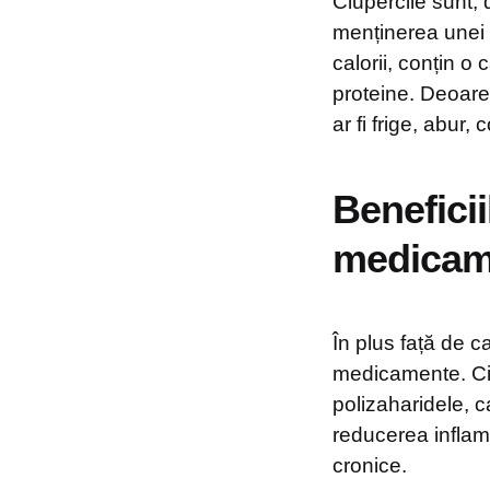
Ciupercile sunt, 
menținerea unei d
calorii, conțin o
proteine. Deoarec
ar fi frige, abur,
Beneficii
medicam
În plus față de cal
medicamente. Ciup
polizaharidele, c
reducerea inflamaț
cronice.