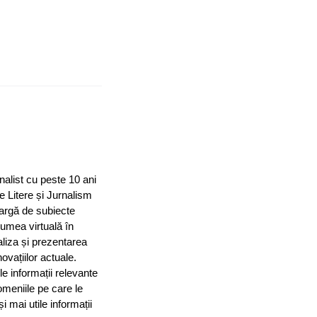
nalist cu peste 10 ani
e Litere și Jurnalism
largă de subiecte
 lumea virtuală în
aliza și prezentarea
ovațiilor actuale.
le informații relevante
omeniile pe care le
mai utile informații