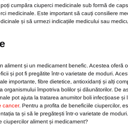
, poți cumpăra ciuperci medicinale sub formă de caps
rci medicinale. Este important să cauți consiliere me
dicinale și să urmezi indicațiile medicului sau medicul
e
un aliment și un medicament benefic. Acestea oferă 
ii și pot fi pregătite într-o varietate de moduri. Ace
ale importante, fibre dietetice, antioxidanți și alți co
ea organismului împotriva bolilor și dăunătorilor. De
nale pot ajuta la tratarea anumitor boli infecțioase și 
e cancer
. Pentru a profita de beneficiile ciupercilor, 
entația ta și să le pregătești într-o varietate de modur
le ciupercilor aliment și medicament?