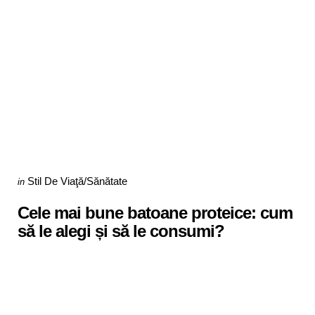
Categories
Posted
Stil De Viaţă/Sănătate
in
in
Cele mai bune batoane proteice: cum
să le alegi și să le consumi?