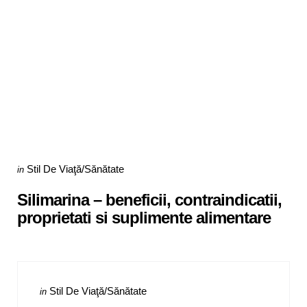
Categories
Posted
Stil De Viaţă/Sănătate
in
in
Silimarina – beneficii, contraindicatii,
proprietati si suplimente alimentare
Categories
Posted
Stil De Viaţă/Sănătate
in
in