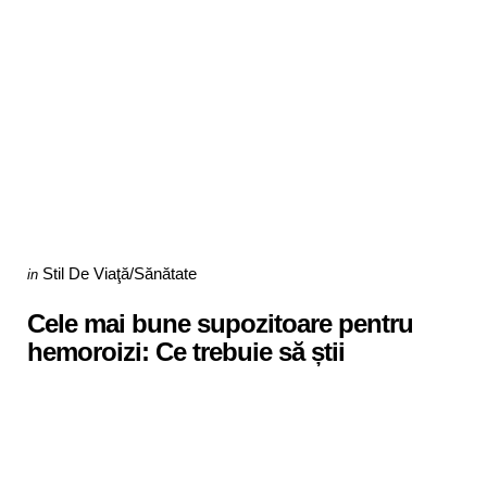
Categories
Posted
Stil De Viaţă/Sănătate
in
in
Cele mai bune supozitoare pentru
hemoroizi: Ce trebuie să știi