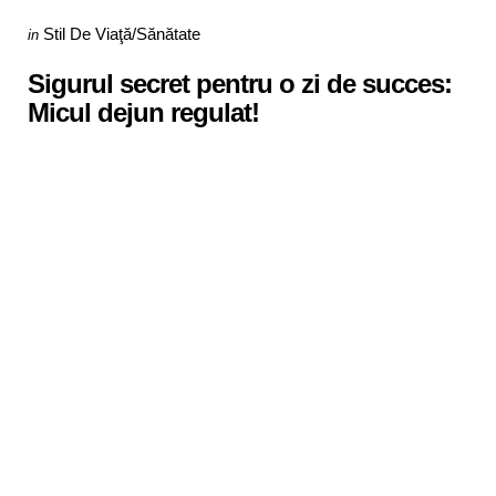
Categories
Posted
Stil De Viaţă/Sănătate
in
in
Sigurul secret pentru o zi de succes:
Micul dejun regulat!