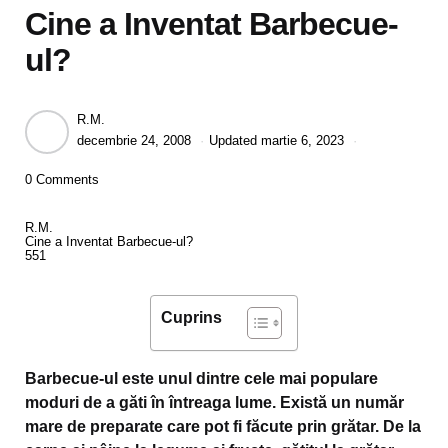
Cine a Inventat Barbecue-
ul?
Posted
R.M.
by
decembrie 24, 2008
Updated
martie 6, 2023
0 Comments
R.M.
Cine a Inventat Barbecue-ul?
5
5
1
Cuprins
Barbecue-ul este unul dintre cele mai populare
moduri de a găti în întreaga lume. Există un număr
mare de preparate care pot fi făcute prin grătar. De la