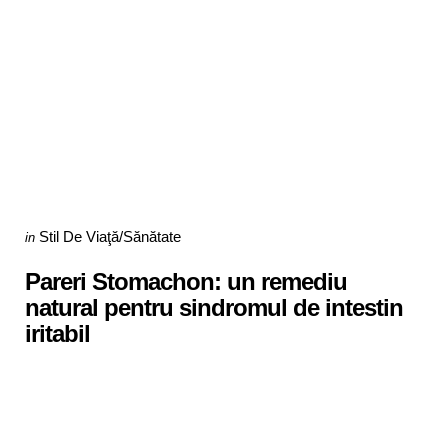
Categories
Posted
Stil De Viaţă/Sănătate
in
in
Pareri Stomachon: un remediu
natural pentru sindromul de intestin
iritabil