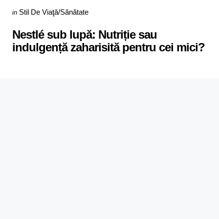
Categories
Posted
Stil De Viaţă/Sănătate
in
in
Nestlé sub lupă: Nutriție sau
indulgență zaharisită pentru cei mici?