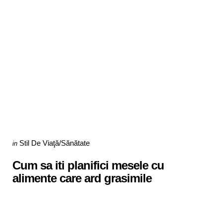
Categories
Posted
Stil De Viaţă/Sănătate
in
in
Cum sa iti planifici mesele cu
alimente care ard grasimile