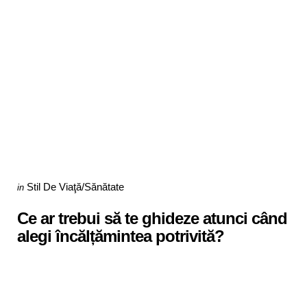
Categories
Posted
Stil De Viaţă/Sănătate
in
in
Ce ar trebui să te ghideze atunci când
alegi încălțămintea potrivită?