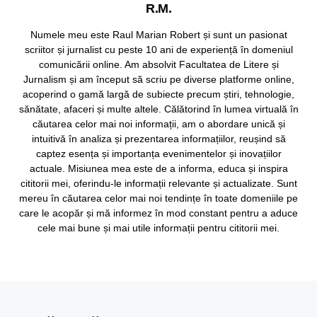
R.M.
Numele meu este Raul Marian Robert și sunt un pasionat
scriitor și jurnalist cu peste 10 ani de experiență în domeniul
comunicării online. Am absolvit Facultatea de Litere și
Jurnalism și am început să scriu pe diverse platforme online,
acoperind o gamă largă de subiecte precum știri, tehnologie,
sănătate, afaceri și multe altele. Călătorind în lumea virtuală în
căutarea celor mai noi informații, am o abordare unică și
intuitivă în analiza și prezentarea informațiilor, reușind să
captez esența și importanța evenimentelor și inovațiilor
actuale. Misiunea mea este de a informa, educa și inspira
cititorii mei, oferindu-le informații relevante și actualizate. Sunt
mereu în căutarea celor mai noi tendințe în toate domeniile pe
care le acopăr și mă informez în mod constant pentru a aduce
cele mai bune și mai utile informații pentru cititorii mei.