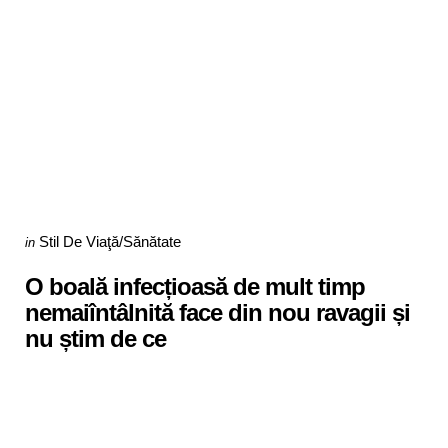
Categories
Posted
Stil De Viaţă/Sănătate
in
in
O boală infecțioasă de mult timp
nemaiîntâlnită face din nou ravagii și
nu știm de ce