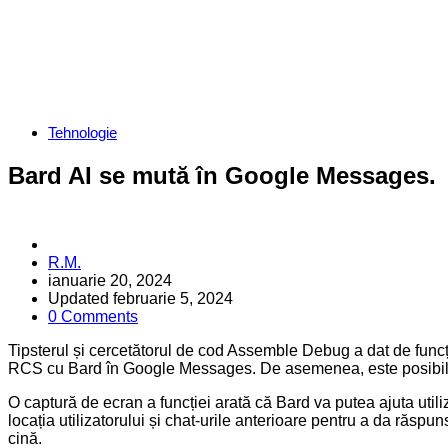
Categories
Tehnologie
Bard AI se mută în Google Messages.
Posted
R.M.
by
ianuarie 20, 2024
Updated
februarie 5, 2024
0 Comments
Tipsterul și cercetătorul de cod Assemble Debug a dat de func
RCS cu Bard în Google Messages. De asemenea, este posibil ca ut
O captură de ecran a funcției arată că Bard va putea ajuta utili
locația utilizatorului și chat-urile anterioare pentru a da răspu
cină.