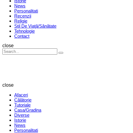
Istorie
News
Personalitati
Recenzii
Religie
Stil De Viaţă/Sănătate
Tehnologie
Contact
Search
close
Search
Search
for:
Revista
Magazin
close
Afaceri
Călătorie
Tutoriale
Casa/Gradina
Diverse
Istorie
News
Personalitati