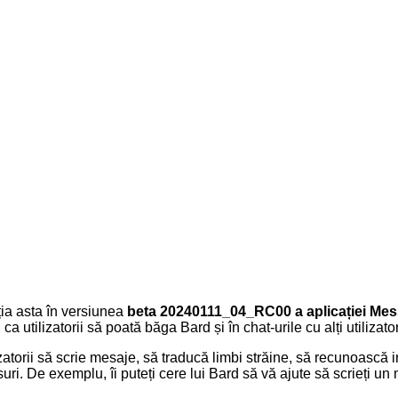
ția asta în versiunea
beta 20240111_04_RC00
a aplicației Me
ilizatorii să poată băga Bard și în chat-urile cu alți utilizator
zatorii să scrie mesaje, să traducă limbi străine, să recunoască im
nsuri. De exemplu, îi puteți cere lui Bard să vă ajute să scrieți u