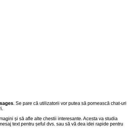
ssages
. Se pare că utilizatorii vor putea să pornească chat-uri
i.
agini și să afle alte chestii interesante. Acesta va studia
n mesaj text pentru șeful dvs. sau să vă dea idei rapide pentru