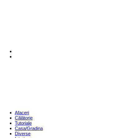
Menu
Search
Revista
Magazin
Menu
Afaceri
Călătorie
Tutoriale
Casa/Gradina
Diverse