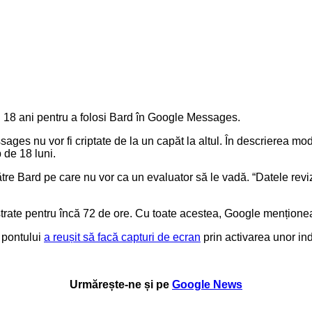
ți 18 ani pentru a folosi Bard în Google Messages.
ges nu vor fi criptate de la un capăt la altul. În descrierea mod
 de 18 luni.
ătre Bard pe care nu vor ca un evaluator să le vadă. “Datele reviz
strate pentru încă 72 de ore. Cu toate acestea, Google menționea
 pontului
a reușit să facă capturi de ecran
prin activarea unor in
Urmărește-ne și pe
Google News