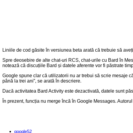
Liniile de cod găsite în versiunea beta arată că trebuie să ave
Spre deosebire de alte chat-uri RCS, chat-urile cu Bard în Messa
notează că discuțiile Bard și datele aferente vor fi păstrate timp
Google spune clar că utilizatorii nu ar trebui să scrie mesaje c
până la trei ani”, se arată în descriere.
Dacă activitatea Bard Activity este dezactivată, datele sunt pă
În prezent, funcția nu merge încă în Google Messages. Autorul
google
52