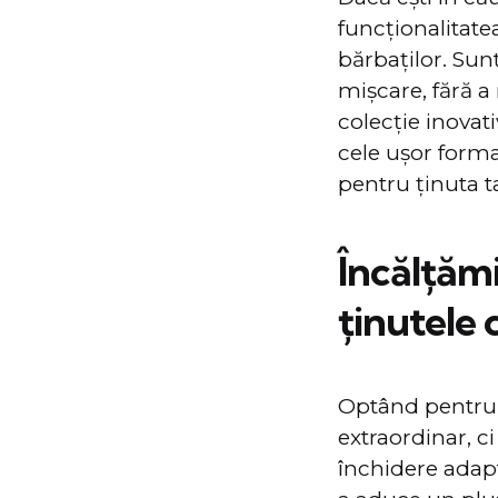
funcţionalitate
bărbaţilor. Sun
mişcare, fără a
colecţie inovati
cele uşor forma
pentru ţinuta ta
Încălţăm
ținutele 
Optând pentru 
extraordinar, ci
închidere adapt