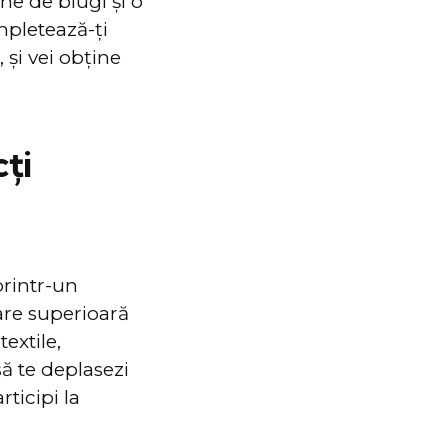
he de blugi şi o
pletează-ți
 și vei obține
ţi
rintr-un
are superioară
extile,
să te deplasezi
rticipi la