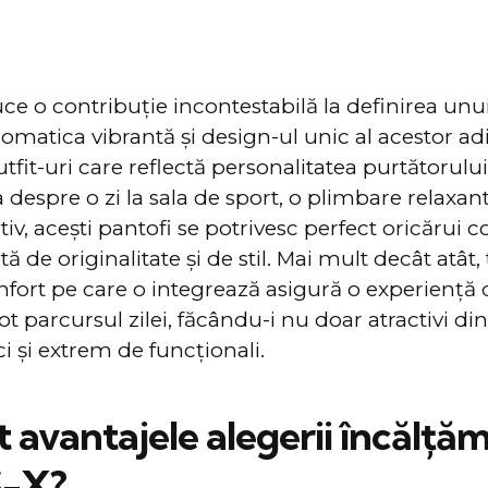
 o contribuţie incontestabilă la definirea unui 
romatica vibrantă şi design-ul unic al acestor ad
fit-uri care reflectă personalitatea purtătorului
 despre o zi la sala de sport, o plimbare relaxan
v, acești pantofi se potrivesc perfect oricărui c
 de originalitate şi de stil. Mai mult decât atât,
fort pe care o integrează asigură o experiență 
ot parcursul zilei, făcându-i nu doar atractivi di
ci și extrem de funcționali.
 avantajele alegerii încălțăm
-X?