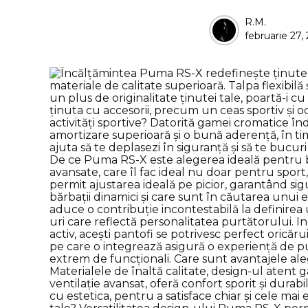
Posted
R.M.
februarie 27,
by