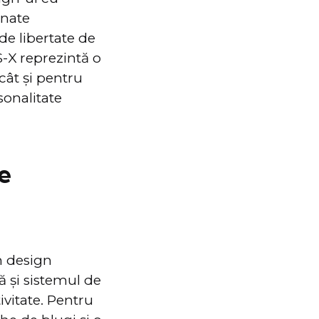
inate
de libertate de
S-X reprezintă o
 cât şi pentru
sonalitate
e
n design
lă şi sistemul de
ivitate. Pentru