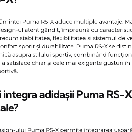
țămintei Puma RS-X aduce multiple avantaje. Ma
 design-ul atent gândit, împreună cu caracteristi
cum stabilitatea, flexibilitatea și sistemul de ve
confort sporit și durabilitate. Puma RS-X se disti
ică asupra stilului sportiv, combinând funcțion
u a satisface chiar și cele mai exigente gusturi î
ortivă.
 integra adidaşii Puma RS-X
tale?
design-ului Puma RS-X permite integrarea ușoară