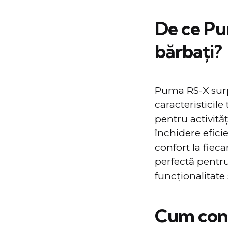
De ce Pu
bărbaţi?
Puma RS-X surp
caracteristicile
pentru activităț
închidere efici
confort la fiec
perfectă pentru
funcţionalitate şi
Cum cont