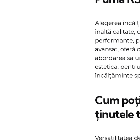
Alegerea încăl
înaltă calitate,
performante, pre
avansat, oferă 
abordarea sa un
estetica, pentr
încălțăminte sp
Cum poți
ținutele 
Versatilitatea 