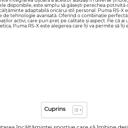
Cuprins
utarea încălţămintei sportive care să îmbine des