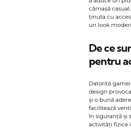
a aduce un plus 
cămaşă casual
ținuta cu acces
un look modern 
De ce su
pentru ac
Datorită gamei
design provocat
şi o bună aderen
facilitează vent
în siguranţă şi 
activități fizice