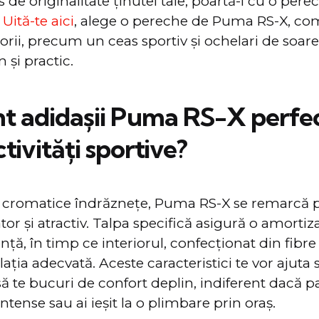
de originalitate ținutei tale, poartă-i cu o perec
.
Uită-te aici
, alege o pereche de Puma RS-X, com
orii, precum un ceas sportiv şi ochelari de soare,
şi practic.
nt adidaşii Puma RS-X perfec
tivităţi sportive?
 cromatice îndrăzneţe, Puma RS-X se remarcă p
or și atractiv. Talpa specifică asigură o amortiz
ţă, în timp ce interiorul, confecționat din fibre t
ilaţia adecvată. Aceste caracteristici te vor ajuta 
să te bucuri de confort deplin, indiferent dacă pa
 intense sau ai ieșit la o plimbare prin oraş.