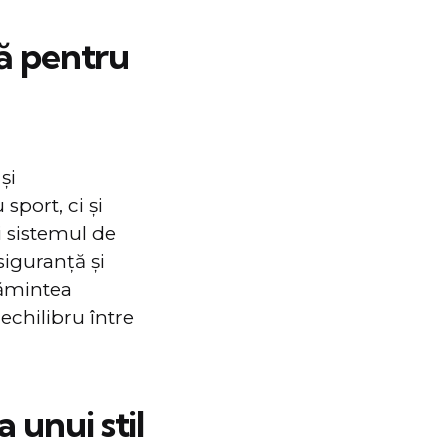
ă pentru
şi
sport, ci şi
și sistemul de
siguranță și
țămintea
echilibru între
unui stil