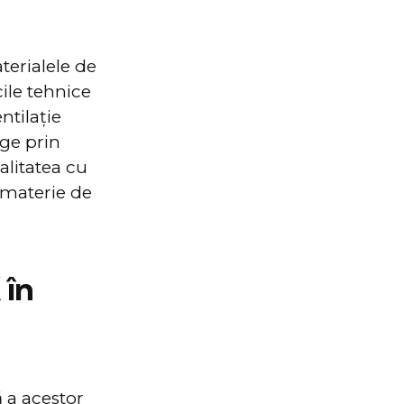
terialele de
cile tehnice
ntilație
nge prin
alitatea cu
n materie de
 în
 a acestor