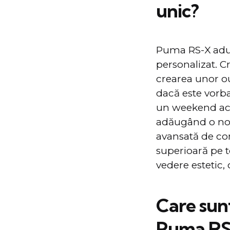
unic?
Puma RS-X aduce
personalizat. C
crearea unor out
dacă este vorba
un weekend acti
adăugând o notă
avansată de con
superioară pe t
vedere estetic, 
Care sunt
Puma RS