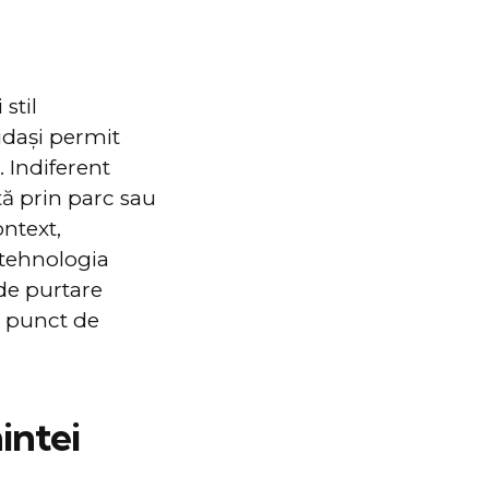
stil
idaşi permit
. Indiferent
tă prin parc sau
ontext,
 tehnologia
de purtare
n punct de
intei