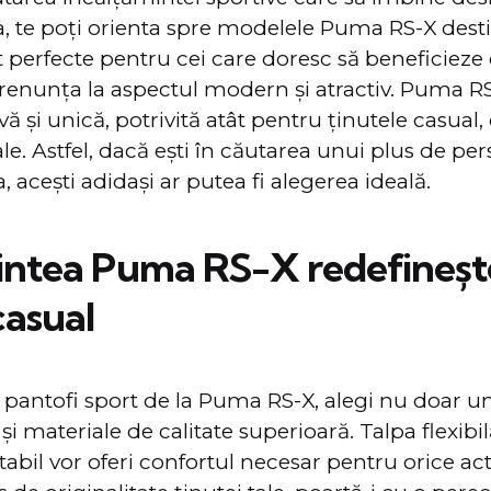
a, te poţi orienta spre modelele Puma RS-X dest
t perfecte pentru cei care doresc să beneficieze 
 renunța la aspectul modern şi atractiv. Puma R
vă şi unică, potrivită atât pentru ținutele casual,
le. Astfel, dacă ești în căutarea unui plus de per
, aceşti adidaşi ar putea fi alegerea ideală.
intea Puma RS-X redefineșt
casual
pantofi sport de la Puma RS-X, alegi nu doar u
 și materiale de calitate superioară. Talpa flexibi
abil vor oferi confortul necesar pentru orice act