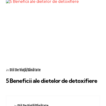
Categories
Posted
Stil De Viaţă/Sănătate
in
in
5 Beneficii ale dietelor de detoxifiere
Categories
Posted
Stil De Viaţă/Sănătate