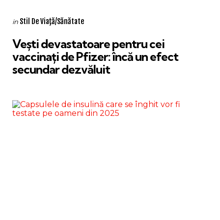
Categories
Posted
Stil De Viaţă/Sănătate
in
in
Vești devastatoare pentru cei
vaccinați de Pfizer: încă un efect
secundar dezvăluit