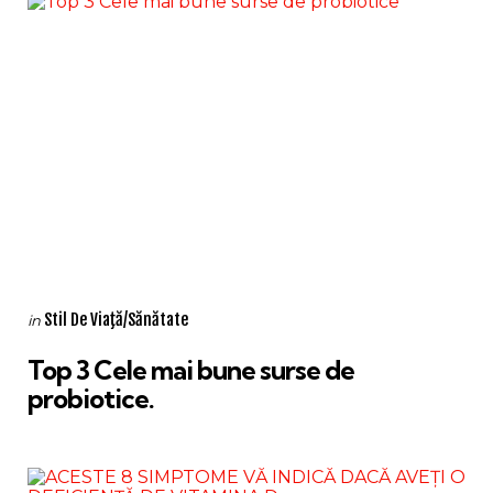
Categories
Posted
Stil De Viaţă/Sănătate
in
in
Top 3 Cele mai bune surse de
probiotice.