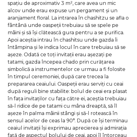
spațiu de aproximativ 3 m², care avea un mic
alcov unde erau expuse un pergament și un
aranjament floral. La intrarea în chashitzu se afla o
fântână unde oaspeții trebuiau să se spele pe
mâini și să își clătească gura pentru a se purifica.
Apoi aceștia intrau în chashitsu unde gazda îi
întâmpina și le indica locul în care trebuiau să se
așeze. Odată ce toți invitații erau așezați pe
tatami, gazda începea chado prin curățarea
simbolică a instrumentelor ce urmau a fi folosite
în timpul ceremoniei, după care trecea la
prepararea ceaiului. Oaspeții erau serviți cu ceai
după reguli bine stabilite: bolul de ceai era plasat
în fața invitaților cu fața către ei, aceștia trebuiau
să-l ridice de pe tatami cu mâna dreaptă, să îl
așeze în palma mâinii stângi și să-l rotească în
sensul acelor de ceas la 90°. După ce își terminau
ceaiul invitații își exprimau aprecierea și admirația
față de aspectul bolului de ceai, apoi îl întorceau