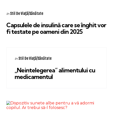
Categories
Posted
Stil De Viaţă/Sănătate
in
in
Capsulele de insulină care se înghit vor
fi testate pe oameni din 2025
Categories
Posted
Stil De Viaţă/Sănătate
in
in
„Neintelegerea” alimentului cu
medicamentul