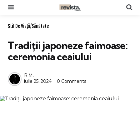
Menu
Se
Categories
Stil De Viaţă/Sănătate
Tradiții japoneze faimoase:
ceremonia ceaiului
Posted
R.M.
iulie 25, 2024
0 Comments
by