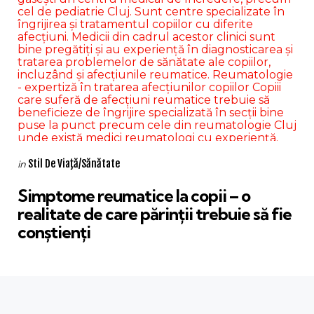
Categories
Posted
Stil De Viaţă/Sănătate
in
in
Simptome reumatice la copii – o
realitate de care părinții trebuie să fie
conștienți