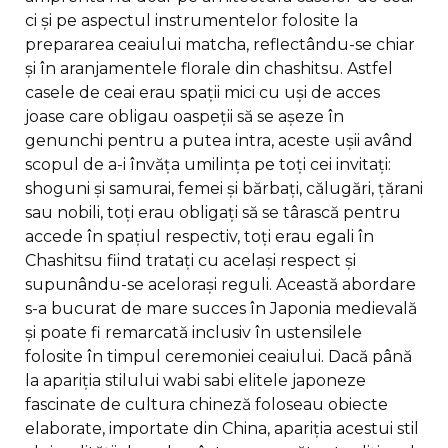
ci și pe aspectul instrumentelor folosite la
prepararea ceaiului matcha, reflectându-se chiar
și în aranjamentele florale din chashitsu. Astfel
casele de ceai erau spații mici cu uși de acces
joase care obligau oaspeții să se așeze în
genunchi pentru a putea intra, aceste ușii având
scopul de a-i învăța umilința pe toți cei invitați:
shoguni și samurai, femei și bărbați, călugări, țărani
sau nobili, toți erau obligați să se târască pentru
accede în spațiul respectiv, toți erau egali în
Chashitsu fiind tratați cu același respect și
supunându-se acelorași reguli. Această abordare
s-a bucurat de mare succes în Japonia medievală
și poate fi remarcată inclusiv în ustensilele
folosite în timpul ceremoniei ceaiului. Dacă până
la apariția stilului wabi sabi elitele japoneze
fascinate de cultura chineză foloseau obiecte
elaborate, importate din China, apariția acestui stil