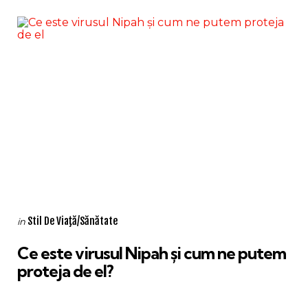
Categories
Posted
Stil De Viaţă/Sănătate
in
in
Ce este virusul Nipah și cum ne putem
proteja de el?