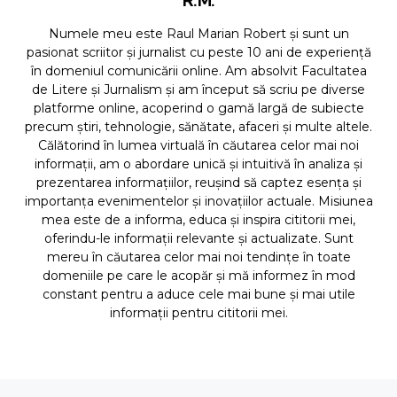
R.M.
Numele meu este Raul Marian Robert și sunt un
pasionat scriitor și jurnalist cu peste 10 ani de experiență
în domeniul comunicării online. Am absolvit Facultatea
de Litere și Jurnalism și am început să scriu pe diverse
platforme online, acoperind o gamă largă de subiecte
precum știri, tehnologie, sănătate, afaceri și multe altele.
Călătorind în lumea virtuală în căutarea celor mai noi
informații, am o abordare unică și intuitivă în analiza și
prezentarea informațiilor, reușind să captez esența și
importanța evenimentelor și inovațiilor actuale. Misiunea
mea este de a informa, educa și inspira cititorii mei,
oferindu-le informații relevante și actualizate. Sunt
mereu în căutarea celor mai noi tendințe în toate
domeniile pe care le acopăr și mă informez în mod
constant pentru a aduce cele mai bune și mai utile
informații pentru cititorii mei.