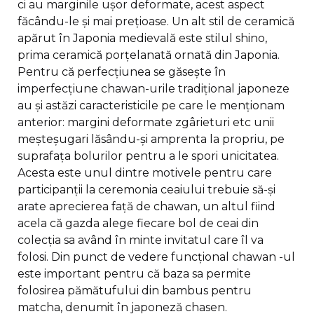
ci au marginile ușor deformate, acest aspect
făcându-le și mai prețioase. Un alt stil de ceramică
apărut în Japonia medievală este stilul shino,
prima ceramică porțelanată ornată din Japonia.
Pentru că perfecțiunea se găsește în
imperfecțiune chawan-urile tradițional japoneze
au și astăzi caracteristicile pe care le menționam
anterior: margini deformate zgârieturi etc unii
meșteșugari lăsându-și amprenta la propriu, pe
suprafața bolurilor pentru a le spori unicitatea.
Acesta este unul dintre motivele pentru care
participanții la ceremonia ceaiului trebuie să-și
arate aprecierea față de chawan, un altul fiind
acela că gazda alege fiecare bol de ceai din
colecția sa având în minte invitatul care îl va
folosi. Din punct de vedere funcțional chawan -ul
este important pentru că baza sa permite
folosirea pămătufului din bambus pentru
matcha, denumit în japoneză chasen.