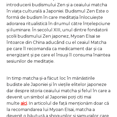
introducerii budismului Zen și a ceaiului matcha
în viața culturală a Japoniei. Budismul Zen Este o
formă de budism în care meditația înlocuiește
adorarea ritualistică în drumul către înțelepciune
și iluminare. În secolul XIII, unul dintre fondatorii
școlii budismului Zen japonez, Myoan EIsai se
întoarce din China aducând cu el ceaiul Matcha
pe care îl recomanda ca medicament dar și ca
energizant și pe care el însuși îl consuma înaintea
sesiunilor de meditație.
In timp matcha și-a făcut loc în mănăstirile
budiste ale Japoniei și în viețile elitelor japoneze
dar despre istoria ceaiului matcha și felul în care a
devenit un simbol al Japoniei poți citi mai
multe
aici
. In articolul de față menționăm doar că
la recomandarea lui Myoan EIsai, matcha a
devenit o băutură a shogunilor și samurailor care