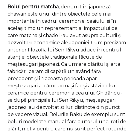
Bolul pentru matcha
, denumit în japoneză
chawan este unul dintre obiectele cele mai
importante în cadrul ceremoniei ceaiului și în
același timp un reprezentant al impactului pe
care matcha și chado l-au avut asupra culturii și
dezvoltării economice ale Japoniei. Cum precizam
anterior filozofia lui Sen Rikyu aduce în centrul
atenției obiectele tradiționale făcute de
meșteșugari japonezi. Ca urmare olăritul și arta
fabricării ceramicii capătă un având fără
precedent și în această perioadă apar
meșteșugari ai căror urmași fac și astăzi boluri
ceramice pentru ceremonia ceaiului. Ghidându-
se după principiile lui Sen Rikyu, meșteșugarii
japonezi au dezvoltat stiluri distincte din punct
de vedere vizual. Bolurile Raku de exemplu sunt
boluri modelate manual fără ajutorul unei roți de
olărit, motiv pentru care nu sunt perfect rotunde