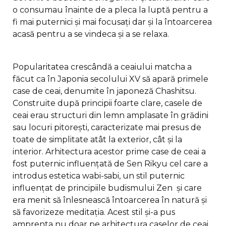
o consumau înainte de a pleca la luptă pentru a
fi mai puternici și mai focusați dar și la întoarcerea
acasă pentru a se vindeca și a se relaxa.
Popularitatea crescândă a ceaiului matcha a
făcut ca în Japonia secolului XV să apară primele
case de ceai, denumite în japoneză Chashitsu.
Construite după principii foarte clare, casele de
ceai erau structuri din lemn amplasate în grădini
sau locuri pitorești, caracterizate mai presus de
toate de simplitate atât la exterior, cât și la
interior. Arhitectura acestor prime case de ceai a
fost puternic influențată de Sen Rikyu cel care a
introdus estetica wabi-sabi, un stil puternic
influențat de principiile budismului Zen și care
era menit să înlesnească întoarcerea în natură și
să favorizeze meditația. Acest stil și-a pus
amprenta nu doar pe arhitectura caselor de ceai