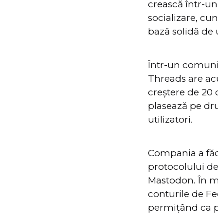
crească într-un
socializare, cun
bază solidă de u
Într-un comuni
Threads are acu
creștere de 20 
plasează pe dr
utilizatori.
Compania a făcu
protocolului de
Mastodon. În mar
conturile de Fed
permițând ca pos