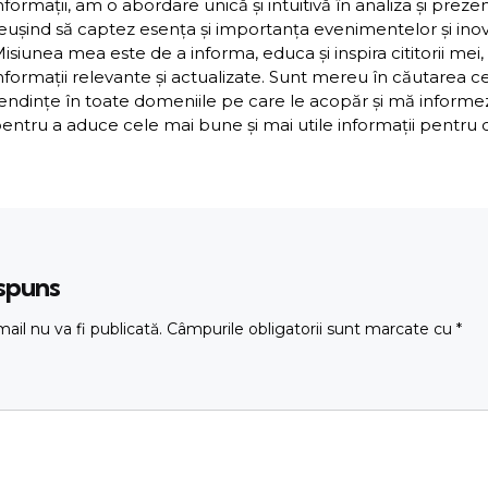
nformații, am o abordare unică și intuitivă în analiza și preze
eușind să captez esența și importanța evenimentelor și inova
isiunea mea este de a informa, educa și inspira cititorii mei,
nformații relevante și actualizate. Sunt mereu în căutarea c
endințe în toate domeniile pe care le acopăr și mă inform
entru a aduce cele mai bune și mai utile informații pentru cit
ăspuns
ail nu va fi publicată.
Câmpurile obligatorii sunt marcate cu
*