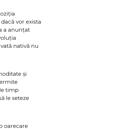
oziția
 dacă vor exista
ta a anunțat
oluția
vată nativă nu
oditate și
permite
 de timp
să le seteze
 o oarecare