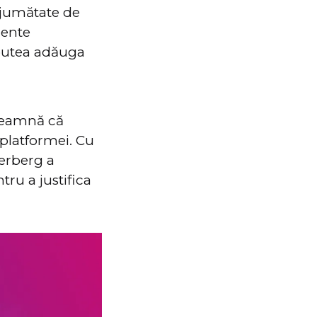
o jumătate de
dente
 putea adăuga
nseamnă că
platformei. Cu
kerberg a
tru a justifica