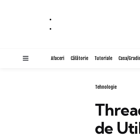
Menu
Afaceri
Călătorie
Tutoriale
Casa/Gradi
Categories
Tehnologie
Thread
de Uti