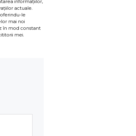
ntarea informațiilor,
țiilor actuale.
 oferindu-le
elor mai noi
ez în mod constant
itorii mei.