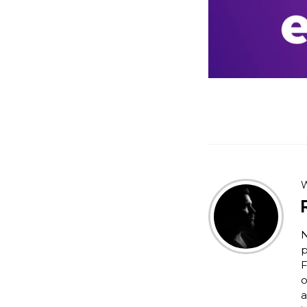
W
N
p
F
o
a