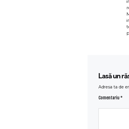
i
r
M
i
t
p
Lasă un r
Adresa ta de em
Comentariu
*