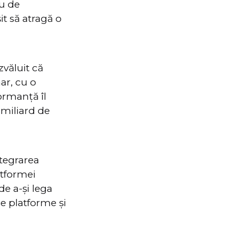
iu de
it să atragă o
văluit că
ar, cu o
ormanță îl
 miliard de
ntegrarea
atformei
de a-și lega
se platforme și