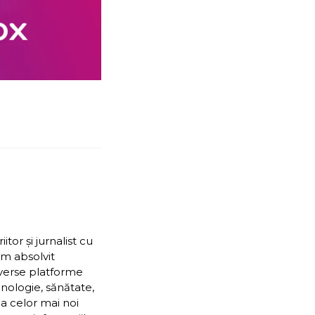
or și jurnalist cu
Am absolvit
iverse platforme
nologie, sănătate,
ea celor mai noi