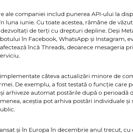
are ale companiei includ punerea API-ului la disp
 în luna iunie. Cu toate acestea, rămâne de văzut
 dezvoltați de terți cu drepturi depline. Deși Me
tbotului în Facebook, WhatsApp și Instagram, ev
afectează încă Threads, deoarece mesageria pri
erviciu.
t implementate câteva actualizări minore de com
ormei. De exemplu, a fost testată o funcție care 
să-și arhiveze automat postările după o perioadă
emenea, aceștia pot arhiva postări individuale și 
public.
lansat și în Europa în decembrie anul trecut, cu