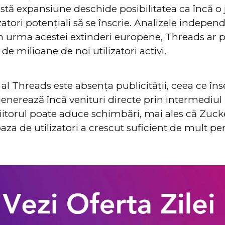
astă expansiune deschide posibilitatea ca încă 
zatori potențiali să se înscrie. Analizele indepen
în urma acestei extinderi europene, Threads ar
e milioane de noi utilizatori activi.
al Threads este absența publicității, ceea ce î
nerează încă venituri directe prin intermediul 
viitorul poate aduce schimbări, mai ales că Zuc
za de utilizatori a crescut suficient de mult pen