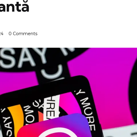
antă
24
0 Comments