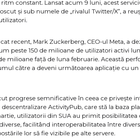
 ritm constant. Lansat acum 9 luni, acest servic
oscut și sub numele de „rivalul Twitter/X”, a reuș
tilizatori.
cat recent, Mark Zuckerberg, CEO-ul Meta, a dez
m peste 150 de milioane de utilizatori activi lun
de milioane față de luna februarie. Această perf
umul către a deveni următoarea aplicație cu un
t progrese semnificative în ceea ce privește i
 descentralizare ActivityPub, care stă la baza pl
tie, utilizatorii din SUA au primit posibilitatea 
iverse, facilitând interoperabilitatea între diver
tările lor să fie vizibile pe alte servere.