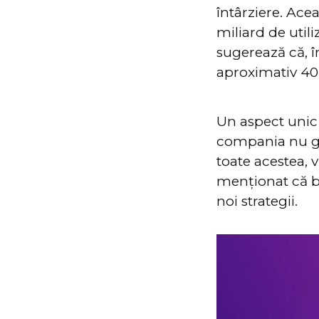
întârziere. Ace
miliard de utili
sugerează că, 
aproximativ 40 d
Un aspect unic 
compania nu ge
toate acestea, 
menționat că ba
noi strategii.