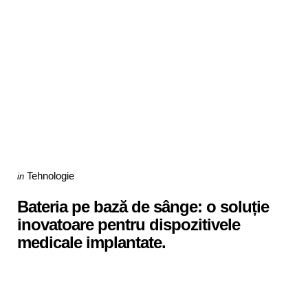
Categories
Posted
Tehnologie
in
in
Bateria pe bază de sânge: o soluție
inovatoare pentru dispozitivele
medicale implantate.