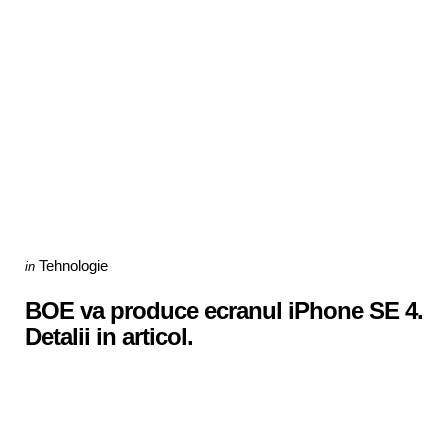
Categories
Posted
Tehnologie
in
in
BOE va produce ecranul iPhone SE 4.
Detalii in articol.