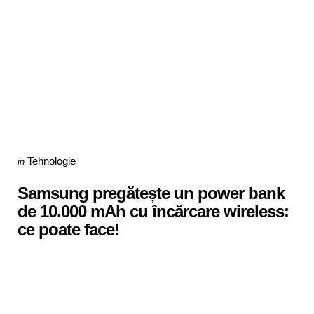
Categories
Posted
Tehnologie
in
in
Samsung pregătește un power bank
de 10.000 mAh cu încărcare wireless:
ce poate face!