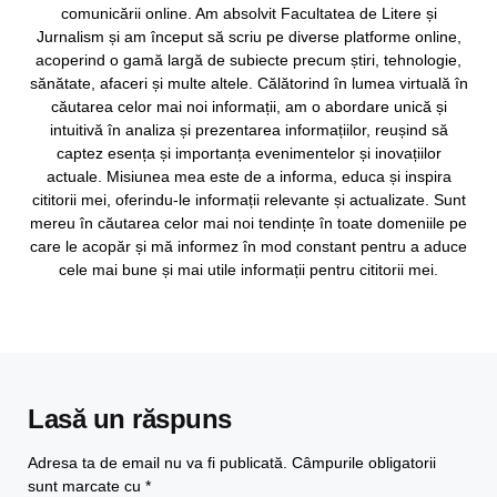
comunicării online. Am absolvit Facultatea de Litere și
Jurnalism și am început să scriu pe diverse platforme online,
acoperind o gamă largă de subiecte precum știri, tehnologie,
sănătate, afaceri și multe altele. Călătorind în lumea virtuală în
căutarea celor mai noi informații, am o abordare unică și
intuitivă în analiza și prezentarea informațiilor, reușind să
captez esența și importanța evenimentelor și inovațiilor
actuale. Misiunea mea este de a informa, educa și inspira
cititorii mei, oferindu-le informații relevante și actualizate. Sunt
mereu în căutarea celor mai noi tendințe în toate domeniile pe
care le acopăr și mă informez în mod constant pentru a aduce
cele mai bune și mai utile informații pentru cititorii mei.
Lasă un răspuns
Adresa ta de email nu va fi publicată.
Câmpurile obligatorii
sunt marcate cu
*