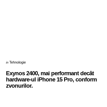
Categories
Posted
Tehnologie
in
in
Exynos 2400, mai performant decât
hardware-ul iPhone 15 Pro, conform
zvonurilor.