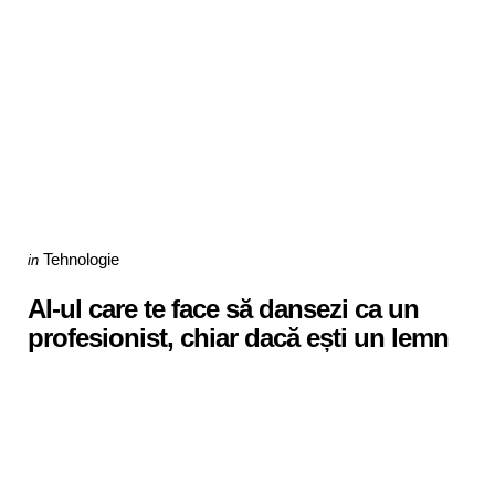
Categories
Posted
Tehnologie
in
in
AI-ul care te face să dansezi ca un
profesionist, chiar dacă ești un lemn