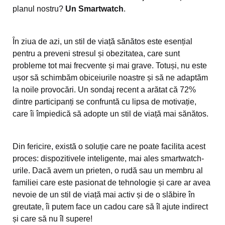
planul nostru?
Un Smartwatch
.
În ziua de azi, un stil de viață sănătos este esențial
pentru a preveni stresul și obezitatea, care sunt
probleme tot mai frecvente și mai grave. Totuși, nu este
ușor să schimbăm obiceiurile noastre și să ne adaptăm
la noile provocări. Un sondaj recent a arătat că 72%
dintre participanți se confruntă cu lipsa de motivație,
care îi împiedică să adopte un stil de viață mai sănătos.
Din fericire, există o soluție care ne poate facilita acest
proces: dispozitivele inteligente, mai ales smartwatch-
urile. Dacă avem un prieten, o rudă sau un membru al
familiei care este pasionat de tehnologie și care ar avea
nevoie de un stil de viață mai activ și de o slăbire în
greutate, îi putem face un cadou care să îl ajute indirect
și care să nu îl supere!