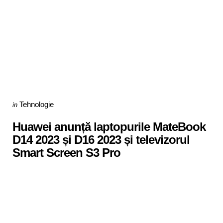
Categories
Posted
Tehnologie
in
in
Huawei anunță laptopurile MateBook
D14 2023 și D16 2023 și televizorul
Smart Screen S3 Pro