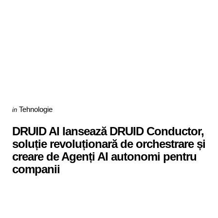
Categories
Posted
Tehnologie
in
in
DRUID AI lansează DRUID Conductor,
soluție revoluționară de orchestrare și
creare de Agenți AI autonomi pentru
companii