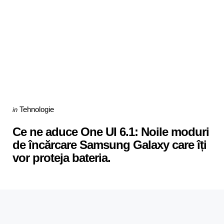
Categories
Posted
Tehnologie
in
in
Ce ne aduce One UI 6.1: Noile moduri
de încărcare Samsung Galaxy care îți
vor proteja bateria.