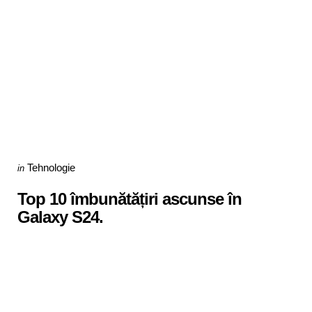
Categories
Posted
Tehnologie
in
in
Top 10 îmbunătățiri ascunse în
Galaxy S24.