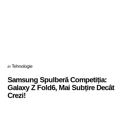
Categories
Posted
Tehnologie
in
in
Samsung Spulberă Competiția:
Galaxy Z Fold6, Mai Subțire Decât
Crezi!