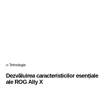
Categories
Posted
Tehnologie
in
in
Dezvăluirea caracteristicilor esențiale
ale ROG Ally X