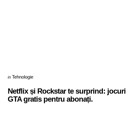
Categories
Posted
Tehnologie
in
in
Netflix și Rockstar te surprind: jocuri
GTA gratis pentru abonați.