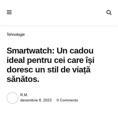
Menu
Se
Categories
Tehnologie
Smartwatch: Un cadou
ideal pentru cei care își
doresc un stil de viață
sănătos.
Posted
R.M.
decembrie 8, 2023
0 Comments
by