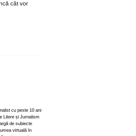
ncă cât vor
nalist cu peste 10 ani
e Litere și Jurnalism
largă de subiecte
 lumea virtuală în