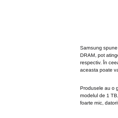
Samsung spune că
DRAM, pot atinge 
respectiv. În ceea
aceasta poate va
Produsele au o ga
modelul de 1 TB
foarte mic, dato