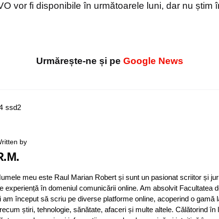
vor fi disponibile în următoarele luni, dar nu știm î
Urmărește-ne și pe
Google News
4
ssd
2
ritten by
R.M.
umele meu este Raul Marian Robert și sunt un pasionat scriitor și jur
e experiență în domeniul comunicării online. Am absolvit Facultatea d
i am început să scriu pe diverse platforme online, acoperind o gamă 
recum știri, tehnologie, sănătate, afaceri și multe altele. Călătorind în