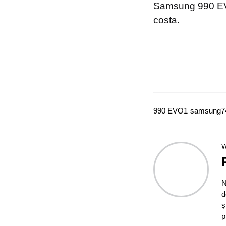
Samsung 990 EVO 
costa.
990 EVO
1
samsung
7
W
N
d
ș
p