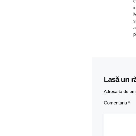
c
i
M
ș
a
p
Lasă un r
Adresa ta de emai
Comentariu
*