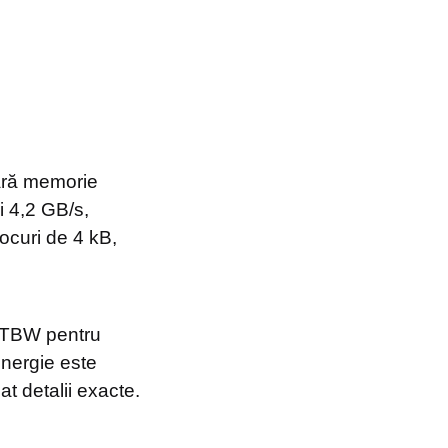
fără memorie
i 4,2 GB/s,
locuri de 4 kB,
0 TBW pentru
nergie este
t detalii exacte.