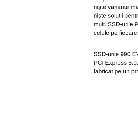
niște variante ma
niște soluții pent
mult. SSD-urile
celule pe fiecare
SSD-urile 990 E
PCI Express 5.0,
fabricat pe un p