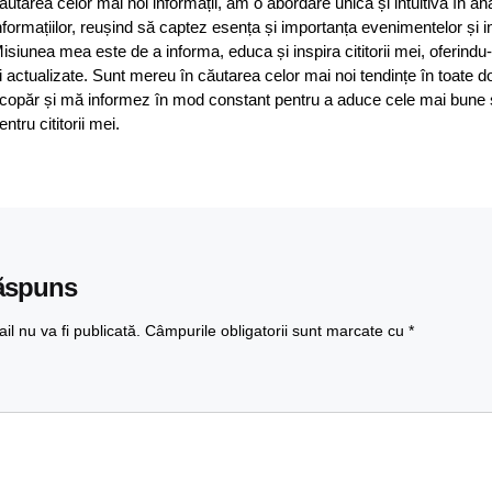
ăutarea celor mai noi informații, am o abordare unică și intuitivă în an
nformațiilor, reușind să captez esența și importanța evenimentelor și in
isiunea mea este de a informa, educa și inspira cititorii mei, oferindu-
i actualizate. Sunt mereu în căutarea celor mai noi tendințe în toate d
copăr și mă informez în mod constant pentru a aduce cele mai bune și 
entru cititorii mei.
ăspuns
l nu va fi publicată.
Câmpurile obligatorii sunt marcate cu
*