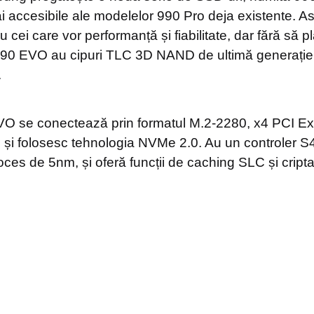
i accesibile ale modelelor 990 Pro deja existente. Ast
ru cei care vor performanță și fiabilitate, dar fără să 
 990 EVO au cipuri TLC 3D NAND de ultimă generație
.
VO se conectează prin formatul M.2-2280, x4 PCI Ex
 și folosesc tehnologia NVMe 2.0. Au un controler 
roces de 5nm, și oferă funcții de caching SLC și crip