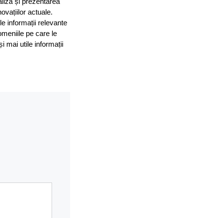
aliza și prezentarea
ovațiilor actuale.
le informații relevante
omeniile pe care le
mai utile informații