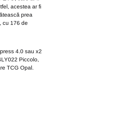
fel, acestea ar fi
plătească prea
, cu 176 de
press 4.0 sau x2
S4LY022 Piccolo,
tare TCG Opal.