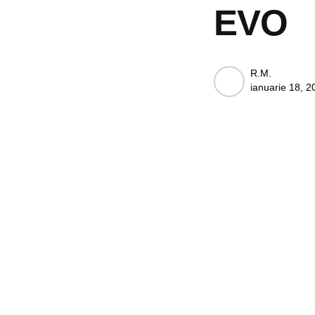
EVO
Posted
R.M.
ianuarie 18, 2
by