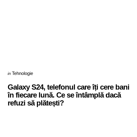
Categories
Posted
Tehnologie
in
in
Galaxy S24, telefonul care îți cere bani
în fiecare lună. Ce se întâmplă dacă
refuzi să plătești?