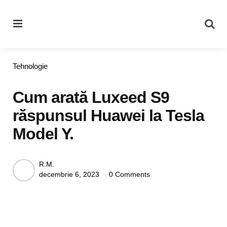
Menu
Se
Categories
Tehnologie
Cum arată Luxeed S9
răspunsul Huawei la Tesla
Model Y.
Posted
R.M.
decembrie 6, 2023
0 Comments
by