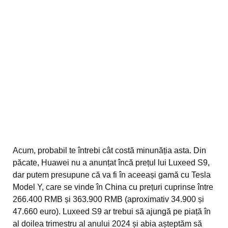
Acum, probabil te întrebi cât costă minunăția asta. Din
păcate, Huawei nu a anunțat încă prețul lui Luxeed S9,
dar putem presupune că va fi în aceeași gamă cu Tesla
Model Y, care se vinde în China cu prețuri cuprinse între
266.400 RMB și 363.900 RMB (aproximativ 34.900 și
47.660 euro). Luxeed S9 ar trebui să ajungă pe piață în
al doilea trimestru al anului 2024 și abia așteptăm să