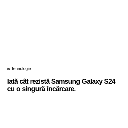
Categories
Posted
Tehnologie
in
in
Iată cât rezistă Samsung Galaxy S24
cu o singură încărcare.