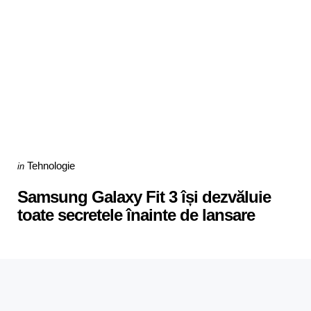
Categories
Posted
Tehnologie
in
in
Samsung Galaxy Fit 3 își dezvăluie
toate secretele înainte de lansare