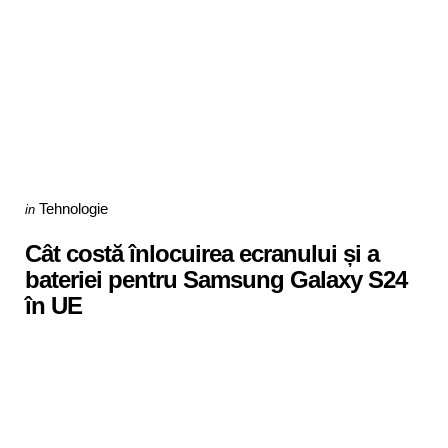
Categories
Posted
Tehnologie
in
in
Cât costă înlocuirea ecranului și a
bateriei pentru Samsung Galaxy S24
în UE