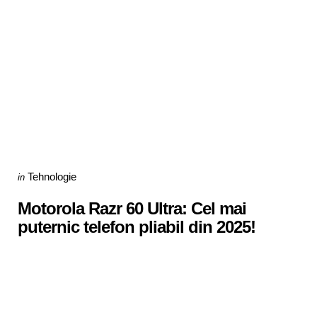
Categories
Posted
Tehnologie
in
in
Motorola Razr 60 Ultra: Cel mai
puternic telefon pliabil din 2025!