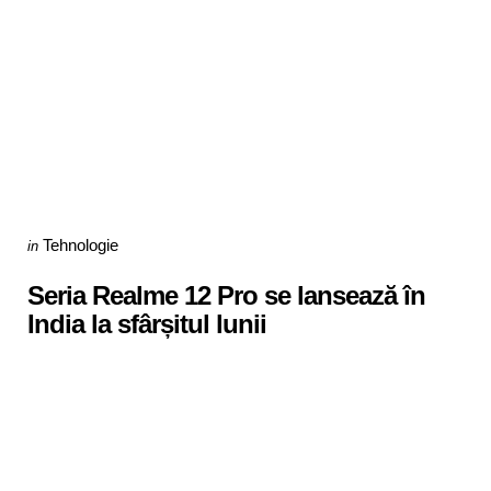
Categories
Posted
Tehnologie
in
in
Seria Realme 12 Pro se lansează în
India la sfârșitul lunii