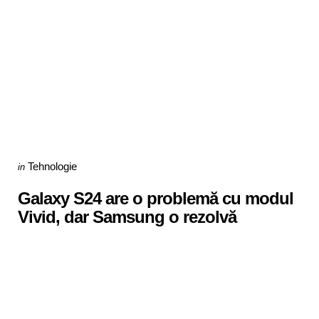
Categories
Posted
Tehnologie
in
in
Galaxy S24 are o problemă cu modul
Vivid, dar Samsung o rezolvă