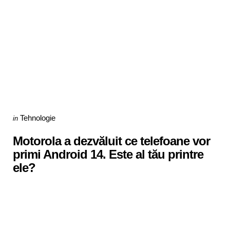
Categories
Posted
Tehnologie
in
in
Motorola a dezvăluit ce telefoane vor
primi Android 14. Este al tău printre
ele?