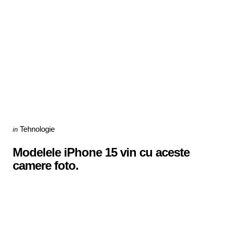
Categories
Posted
Tehnologie
in
in
Modelele iPhone 15 vin cu aceste
camere foto.