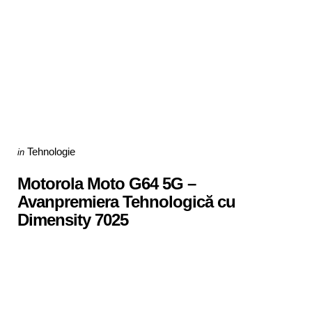
Categories
Posted
Tehnologie
in
in
Motorola Moto G64 5G –
Avanpremiera Tehnologică cu
Dimensity 7025