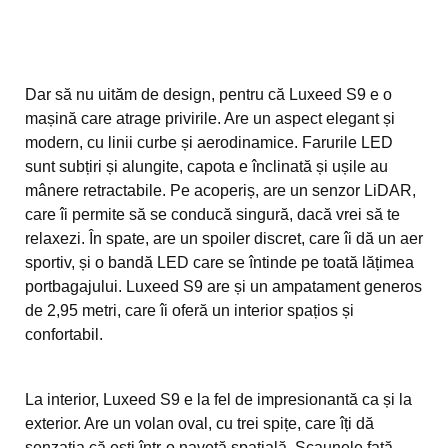
Dar să nu uităm de design, pentru că Luxeed S9 e o
mașină care atrage privirile. Are un aspect elegant și
modern, cu linii curbe și aerodinamice. Farurile LED
sunt subțiri și alungite, capota e înclinată și ușile au
mânere retractabile. Pe acoperiș, are un senzor LiDAR,
care îi permite să se conducă singură, dacă vrei să te
relaxezi. În spate, are un spoiler discret, care îi dă un aer
sportiv, și o bandă LED care se întinde pe toată lățimea
portbagajului. Luxeed S9 are și un ampatament generos
de 2,95 metri, care îi oferă un interior spațios și
confortabil.
La interior, Luxeed S9 e la fel de impresionantă ca și la
exterior. Are un volan oval, cu trei spițe, care îți dă
senzația că ești într-o navetă spațială. Scaunele față