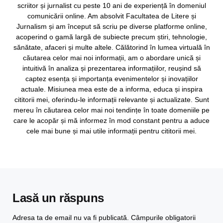
scriitor și jurnalist cu peste 10 ani de experiență în domeniul
comunicării online. Am absolvit Facultatea de Litere și
Jurnalism și am început să scriu pe diverse platforme online,
acoperind o gamă largă de subiecte precum știri, tehnologie,
sănătate, afaceri și multe altele. Călătorind în lumea virtuală în
căutarea celor mai noi informații, am o abordare unică și
intuitivă în analiza și prezentarea informațiilor, reușind să
captez esența și importanța evenimentelor și inovațiilor
actuale. Misiunea mea este de a informa, educa și inspira
cititorii mei, oferindu-le informații relevante și actualizate. Sunt
mereu în căutarea celor mai noi tendințe în toate domeniile pe
care le acopăr și mă informez în mod constant pentru a aduce
cele mai bune și mai utile informații pentru cititorii mei.
Lasă un răspuns
Adresa ta de email nu va fi publicată.
Câmpurile obligatorii