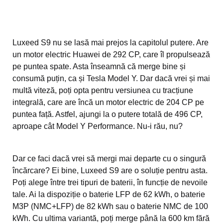
Luxeed S9 nu se lasă mai prejos la capitolul putere. Are
un motor electric Huawei de 292 CP, care îl propulsează
pe puntea spate. Asta înseamnă că merge bine și
consumă puțin, ca și Tesla Model Y. Dar dacă vrei și mai
multă viteză, poți opta pentru versiunea cu tracțiune
integrală, care are încă un motor electric de 204 CP pe
puntea față. Astfel, ajungi la o putere totală de 496 CP,
aproape cât Model Y Performance. Nu-i rău, nu?
Dar ce faci dacă vrei să mergi mai departe cu o singură
încărcare? Ei bine, Luxeed S9 are o soluție pentru asta.
Poți alege între trei tipuri de baterii, în funcție de nevoile
tale. Ai la dispoziție o baterie LFP de 62 kWh, o baterie
M3P (NMC+LFP) de 82 kWh sau o baterie NMC de 100
kWh. Cu ultima variantă, poți merge până la 600 km fără