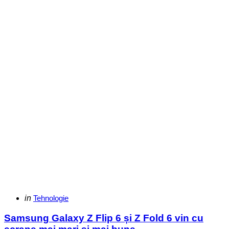
Categories
Posted
in
Tehnologie
in
Samsung Galaxy Z Flip 6 și Z Fold 6 vin cu