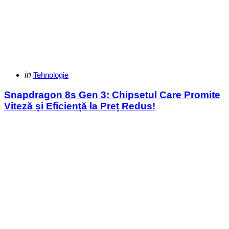
Categories
Posted
in
Tehnologie
in
Snapdragon 8s Gen 3: Chipsetul Care Promite
Viteză și Eficiență la Preț Redus!