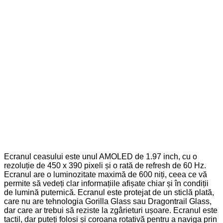
Ecranul ceasului este unul AMOLED de 1.97 inch, cu o
rezoluție de 450 x 390 pixeli și o rată de refresh de 60 Hz.
Ecranul are o luminozitate maximă de 600 niți, ceea ce vă
permite să vedeți clar informațiile afișate chiar și în condiții
de lumină puternică. Ecranul este protejat de un sticlă plată,
care nu are tehnologia Gorilla Glass sau Dragontrail Glass,
dar care ar trebui să reziste la zgârieturi ușoare. Ecranul este
tactil, dar puteți folosi și coroana rotativă pentru a naviga prin