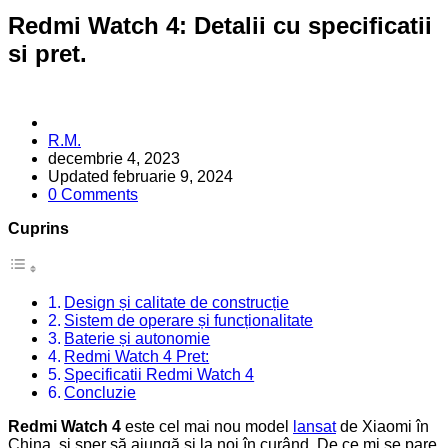
Redmi Watch 4: Detalii cu specificatii
si pret.
Posted
R.M.
by
decembrie 4, 2023
Updated
februarie 9, 2024
0 Comments
Cuprins
Design și calitate de construcție
Sistem de operare și funcționalitate
Baterie și autonomie
Redmi Watch 4 Pret:
Specificatii Redmi Watch 4
Concluzie
Redmi Watch 4
este cel mai nou model
lansat
de Xiaomi în
China, și sper să ajungă și la noi în curând. De ce mi se pare