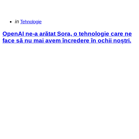
Categories
Posted
in
Tehnologie
in
OpenAI ne-a arătat Sora, o tehnologie care ne
face să nu mai avem încredere în ochii noștri.