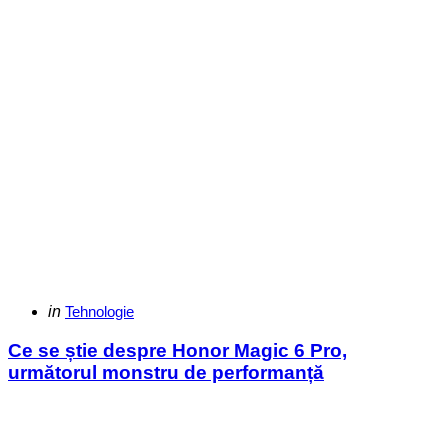
Categories
Posted
in
Tehnologie
in
Ce se știe despre Honor Magic 6 Pro,
următorul monstru de performanță