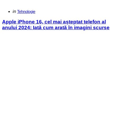
Categories
Posted
in
Tehnologie
in
Apple iPhone 16, cel mai așteptat telefon al
anului 2024: Iată cum arată în imagini scurse