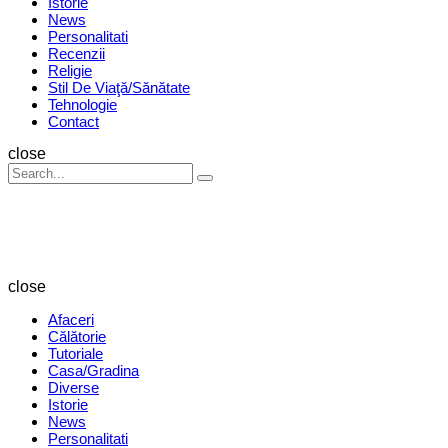
Istorie
News
Personalitati
Recenzii
Religie
Stil De Viaţă/Sănătate
Tehnologie
Contact
Search
close
Search
Search
for:
Revista
Magazin
close
Afaceri
Călătorie
Tutoriale
Casa/Gradina
Diverse
Istorie
News
Personalitati