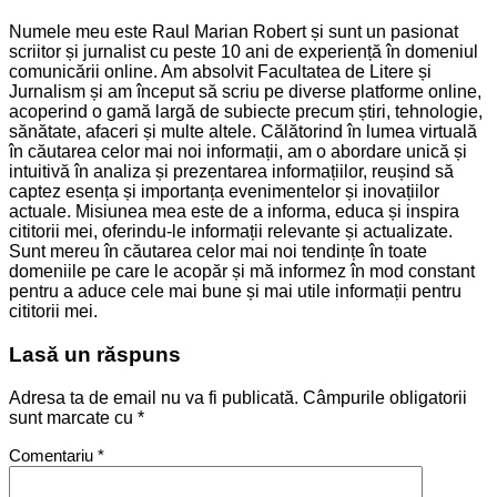
Numele meu este Raul Marian Robert și sunt un pasionat
scriitor și jurnalist cu peste 10 ani de experiență în domeniul
comunicării online. Am absolvit Facultatea de Litere și
Jurnalism și am început să scriu pe diverse platforme online,
acoperind o gamă largă de subiecte precum știri, tehnologie,
sănătate, afaceri și multe altele. Călătorind în lumea virtuală
în căutarea celor mai noi informații, am o abordare unică și
intuitivă în analiza și prezentarea informațiilor, reușind să
captez esența și importanța evenimentelor și inovațiilor
actuale. Misiunea mea este de a informa, educa și inspira
cititorii mei, oferindu-le informații relevante și actualizate.
Sunt mereu în căutarea celor mai noi tendințe în toate
domeniile pe care le acopăr și mă informez în mod constant
pentru a aduce cele mai bune și mai utile informații pentru
cititorii mei.
Lasă un răspuns
Adresa ta de email nu va fi publicată.
Câmpurile obligatorii
sunt marcate cu
*
Comentariu
*