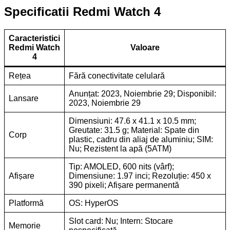
Specificatii Redmi Watch 4
Caracteristici
Redmi Watch
Valoare
4
Rețea
Fără conectivitate celulară
Anunțat: 2023, Noiembrie 29; Disponibil:
Lansare
2023, Noiembrie 29
Dimensiuni: 47.6 x 41.1 x 10.5 mm;
Greutate: 31.5 g; Material: Spate din
Corp
plastic, cadru din aliaj de aluminiu; SIM:
Nu; Rezistent la apă (5ATM)
Tip: AMOLED, 600 nits (vârf);
Afișare
Dimensiune: 1.97 inci; Rezoluție: 450 x
390 pixeli; Afișare permanentă
Platformă
OS: HyperOS
Slot card: Nu; Intern: Stocare
Memorie