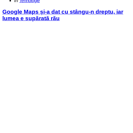
Categories
Posted
in
Tehnologie
in
Google Maps și-a dat cu stângu-n dreptu, iar
lumea e supărată rău