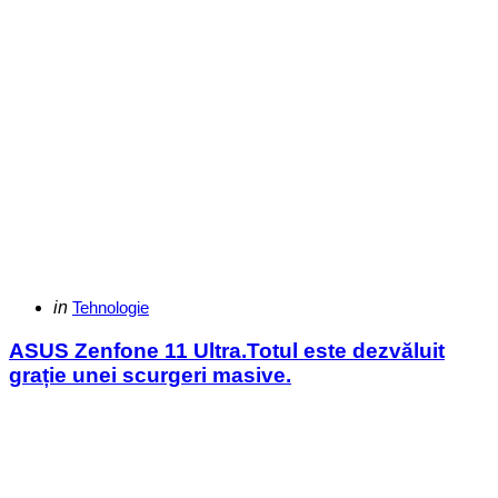
Categories
Posted
in
Tehnologie
in
ASUS Zenfone 11 Ultra.Totul este dezvăluit
grație unei scurgeri masive.