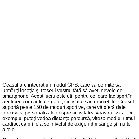
Ceasul are integrat un modul GPS, care vă permite să
urmăriți locația și traseul vostru, fără să aveți nevoie de
smartphone. Acest lucru este util pentru cei care fac sport în
aer liber, cum ar fi alergatul, ciclismul sau drumețiile. Ceasul
suportă peste 150 de moduri sportive, care vă oferă date
precise și personalizate despre activitatea voastră fizică. De
exemplu, puteți vedea distanța parcursă, viteza medie, ritmul
cardiac, caloriile arse, nivelul de oxigen din sânge și multe
altele.