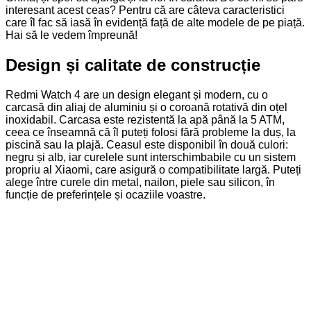
interesant acest ceas? Pentru că are câteva caracteristici
care îl fac să iasă în evidență față de alte modele de pe piață.
Hai să le vedem împreună!
Design și calitate de construcție
Redmi Watch 4 are un design elegant și modern, cu o
carcasă din aliaj de aluminiu și o coroană rotativă din oțel
inoxidabil. Carcasa este rezistentă la apă până la 5 ATM,
ceea ce înseamnă că îl puteți folosi fără probleme la duș, la
piscină sau la plajă. Ceasul este disponibil în două culori:
negru și alb, iar curelele sunt interschimbabile cu un sistem
propriu al Xiaomi, care asigură o compatibilitate largă. Puteți
alege între curele din metal, nailon, piele sau silicon, în
funcție de preferințele și ocaziile voastre.