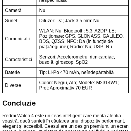
nespecificată
Cameră
Nu
Sunet
Difuzor: Da; Jack 3.5 mm: Nu
WLAN: Nu; Bluetooth: 5.3, A2DP, LE;
Poziționare: GPS, GLONASS, GALILEO,
Comunicații
BDS, QZSS; NFC: Da (în funcție de
piață/regiune); Radio: Nu; USB: Nu
Senzori: Accelerometru, ritm cardiac,
Caracteristici
busolă, giroscop, SpO2
Baterie
Tip: Li-Po 470 mAh, neîndepărtabilă
Culori: Negru, Alb; Modele: M2314W1;
Diverse
Preț: Aproximativ 70 EUR
Concluzie
Redmi Watch 4 este un ceas inteligent care merită atenția
voastră, dacă sunteți în căutarea unui dispozitiv performant,
elegant și accesibil. Ceasul are un design premium, un ecran