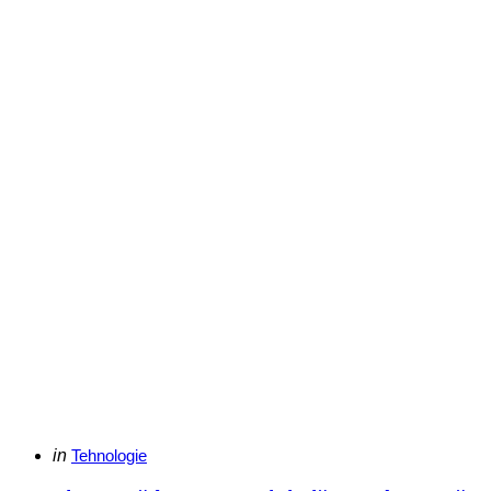
Categories
Posted
in
Tehnologie
in