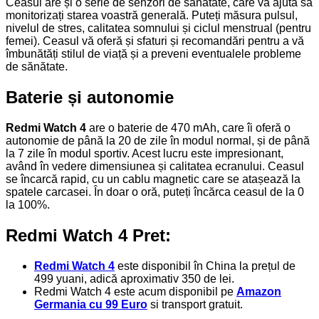
Ceasul are și o serie de senzori de sănătate, care vă ajută să
monitorizați starea voastră generală. Puteți măsura pulsul,
nivelul de stres, calitatea somnului și ciclul menstrual (pentru
femei). Ceasul vă oferă și sfaturi și recomandări pentru a vă
îmbunătăți stilul de viață și a preveni eventualele probleme
de sănătate.
Baterie și autonomie
Redmi Watch 4
are o baterie de 470 mAh, care îi oferă o
autonomie de până la 20 de zile în modul normal, și de până
la 7 zile în modul sportiv. Acest lucru este impresionant,
având în vedere dimensiunea și calitatea ecranului. Ceasul
se încarcă rapid, cu un cablu magnetic care se atașează la
spatele carcasei. În doar o oră, puteți încărca ceasul de la 0
la 100%.
Redmi Watch 4 Pret:
Redmi Watch 4
este disponibil în China la prețul de
499 yuani, adică aproximativ 350 de lei.
Redmi Watch 4 este acum disponibil pe
Amazon
Germania cu 99 Euro
si transport gratuit.