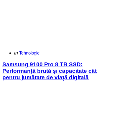
Categories
Posted
in
Tehnologie
in
Samsung 9100 Pro 8 TB SSD:
Performanță brută și capacitate cât
pentru jumătate de viață digitală