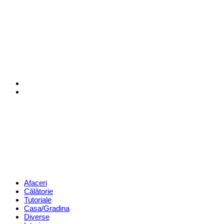
Menu
Search
Revista
Magazin
Menu
Afaceri
Călătorie
Tutoriale
Casa/Gradina
Diverse