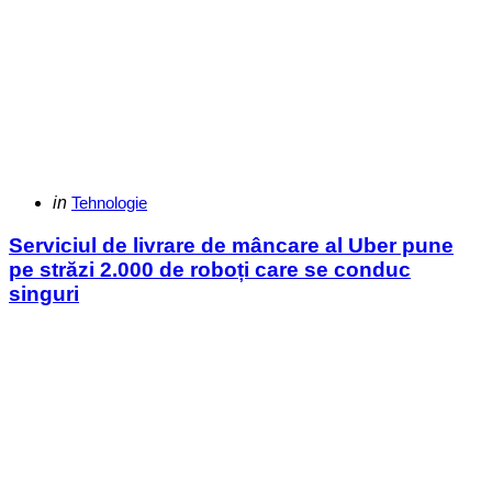
Categories
Posted
in
Tehnologie
in
Serviciul de livrare de mâncare al Uber pune
pe străzi 2.000 de roboți care se conduc
singuri