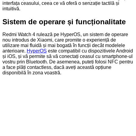
interfața ceasului, ceea ce vă oferă o senzație tactilă și
intuitivă.
Sistem de operare și funcționalitate
Redmi Watch 4 rulează pe HyperOS, un sistem de operare
nou introdus de Xiaomi, care promite o experiență de
utilizare mai fluidă și mai bogată în funcții decât modelele
anterioare.
HyperOS
este compatibil cu dispozitivele Android
și iOS, și vă permite să vă conectați ceasul cu smartphone-ul
vostru prin Bluetooth. De asemenea, puteți folosi NFC pentru
a face plăți contactless, dacă aveți această opțiune
disponibilă în zona voastră.