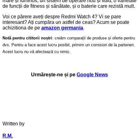
mare și luminos, un sistem de operare nou și fluid, o varietate
de funcții de fitness și sănătate, și o baterie care rezistă mult.
Voi ce părere aveți despre Redmi Watch 4? Vi se pare
interesant? Ați cumpăra un astfel de ceas? Acum se poate
achizitiona de pe
amazon germania
.
Notă pentru cititorii noștri
: creăm comparații de produse și oferte pentru
dvs. Pentru a face acest lucru posibil, primim un comision de la parteneri.
Acest lucru nu vă afectează cu nimic.
Urmărește-ne și pe
Google News
Written by
R.M.