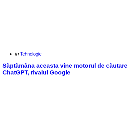
Categories
Posted
in
Tehnologie
in
Săptămâna aceasta vine motorul de căutare
ChatGPT, rivalul Google