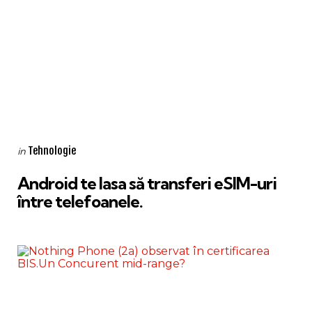
Categories
Posted
Tehnologie
in
in
Android te lasa să transferi eSIM-uri
între telefoanele.