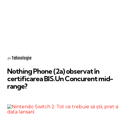
Categories
Posted
Tehnologie
in
in
Nothing Phone (2a) observat în
certificarea BIS.Un Concurent mid-
range?