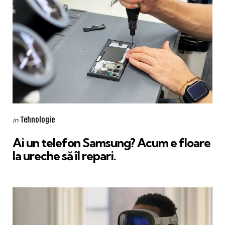
Categories
Posted
Tehnologie
in
in
Ai un telefon Samsung? Acum e floare
la ureche să îl repari.