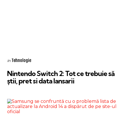
Categories
Posted
Tehnologie
in
in
Nintendo Switch 2: Tot ce trebuie să
știi, pret si data lansarii