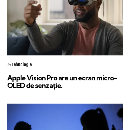
Categories
Posted
Tehnologie
in
in
Apple Vision Pro are un ecran micro-
OLED de senzație.