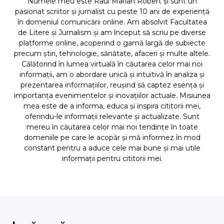
Numele meu este Raul Marian Robert și sunt un
pasionat scriitor și jurnalist cu peste 10 ani de experiență
în domeniul comunicării online. Am absolvit Facultatea
de Litere și Jurnalism și am început să scriu pe diverse
platforme online, acoperind o gamă largă de subiecte
precum știri, tehnologie, sănătate, afaceri și multe altele.
Călătorind în lumea virtuală în căutarea celor mai noi
informații, am o abordare unică și intuitivă în analiza și
prezentarea informațiilor, reușind să captez esența și
importanța evenimentelor și inovațiilor actuale. Misiunea
mea este de a informa, educa și inspira cititorii mei,
oferindu-le informații relevante și actualizate. Sunt
mereu în căutarea celor mai noi tendințe în toate
domeniile pe care le acopăr și mă informez în mod
constant pentru a aduce cele mai bune și mai utile
informații pentru cititorii mei.