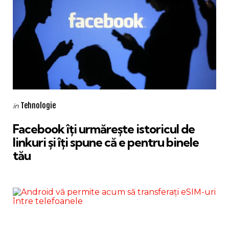
Categories
Posted
Tehnologie
in
in
Facebook îți urmărește istoricul de
linkuri și îți spune că e pentru binele
tău