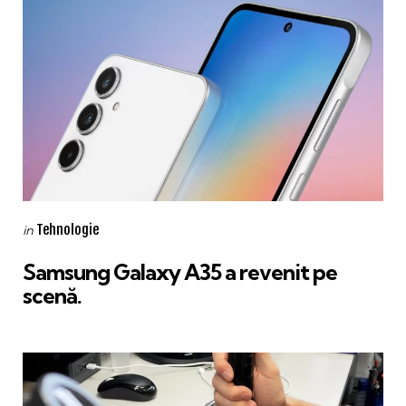
Categories
Posted
Tehnologie
in
in
Samsung Galaxy A35 a revenit pe
scenă.