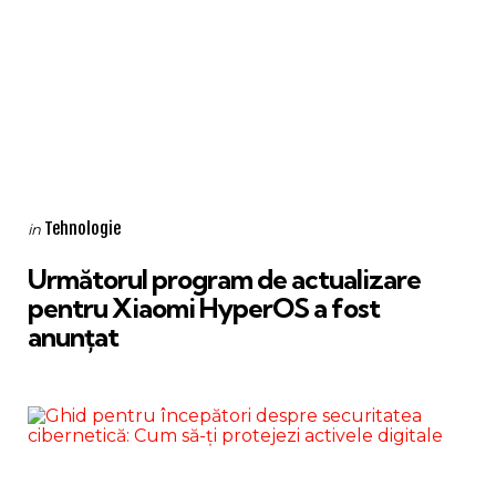
Categories
Posted
Tehnologie
in
in
Următorul program de actualizare
pentru Xiaomi HyperOS a fost
anunțat