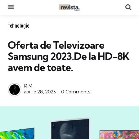
Menu
Se
Categories
Tehnologie
Oferta de Televizoare
Samsung 2023.De la HD-8K
avem de toate.
Posted
R.M.
aprilie 28, 2023
0 Comments
by