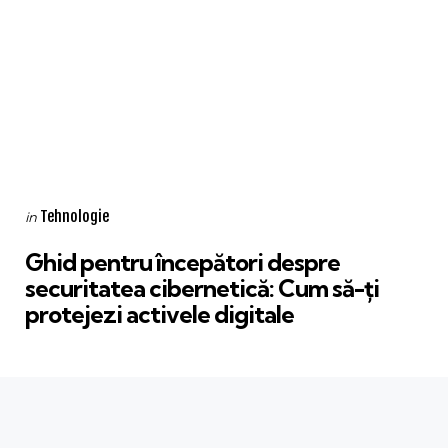
Categories
Posted
Tehnologie
in
in
Ghid pentru începători despre
securitatea cibernetică: Cum să-ți
protejezi activele digitale