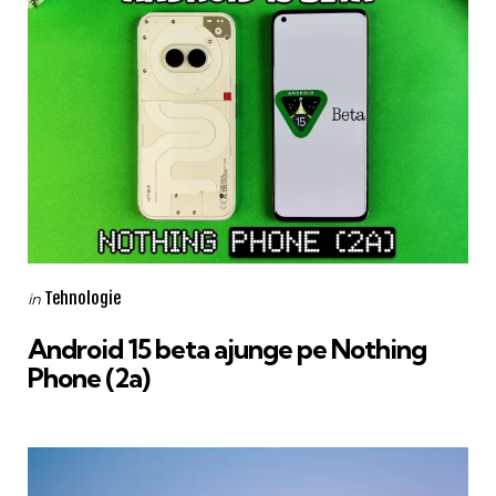
Categories
Posted
Tehnologie
in
in
Android 15 beta ajunge pe Nothing
Phone (2a)