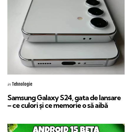
Categories
Posted
Tehnologie
in
in
Samsung Galaxy S24, gata de lansare
– ce culori și ce memorie o să aibă