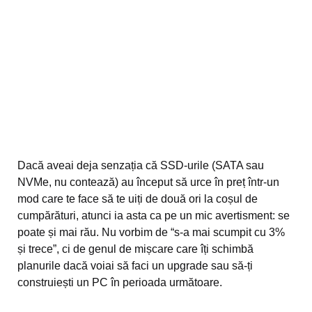
Dacă aveai deja senzația că SSD-urile (SATA sau
NVMe, nu contează) au început să urce în preț într-un
mod care te face să te uiți de două ori la coșul de
cumpărături, atunci ia asta ca pe un mic avertisment: se
poate și mai rău. Nu vorbim de “s-a mai scumpit cu 3%
și trece”, ci de genul de mișcare care îți schimbă
planurile dacă voiai să faci un upgrade sau să-ți
construiești un PC în perioada următoare.