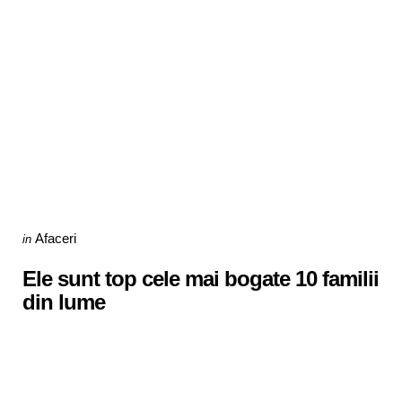
Categories
Posted
Afaceri
in
in
Ele sunt top cele mai bogate 10 familii
din lume