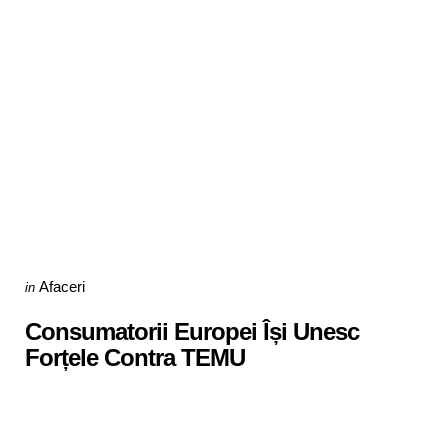
Categories
Posted
Afaceri
in
in
Consumatorii Europei Își Unesc
Forțele Contra TEMU