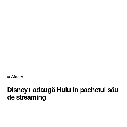
Categories
Posted
Afaceri
in
in
Disney+ adaugă Hulu în pachetul său
de streaming