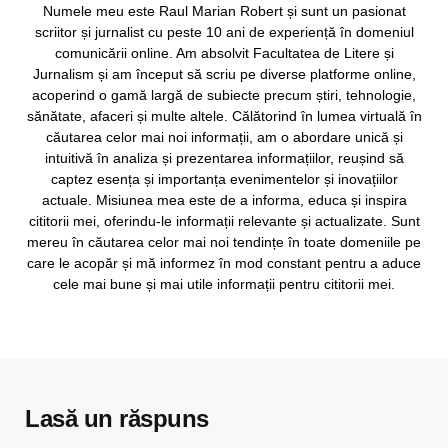
Numele meu este Raul Marian Robert și sunt un pasionat
scriitor și jurnalist cu peste 10 ani de experiență în domeniul
comunicării online. Am absolvit Facultatea de Litere și
Jurnalism și am început să scriu pe diverse platforme online,
acoperind o gamă largă de subiecte precum știri, tehnologie,
sănătate, afaceri și multe altele. Călătorind în lumea virtuală în
căutarea celor mai noi informații, am o abordare unică și
intuitivă în analiza și prezentarea informațiilor, reușind să
captez esența și importanța evenimentelor și inovațiilor
actuale. Misiunea mea este de a informa, educa și inspira
cititorii mei, oferindu-le informații relevante și actualizate. Sunt
mereu în căutarea celor mai noi tendințe în toate domeniile pe
care le acopăr și mă informez în mod constant pentru a aduce
cele mai bune și mai utile informații pentru cititorii mei.
Lasă un răspuns