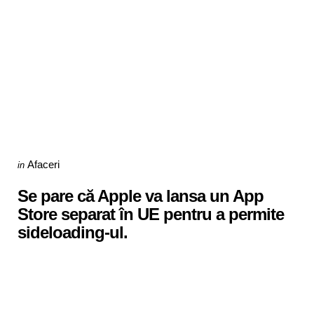
Categories
Posted
Afaceri
in
in
Se pare că Apple va lansa un App
Store separat în UE pentru a permite
sideloading-ul.