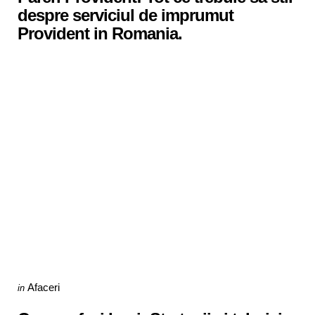
despre serviciul de imprumut
Provident in Romania.
Categories
Posted
Afaceri
in
in