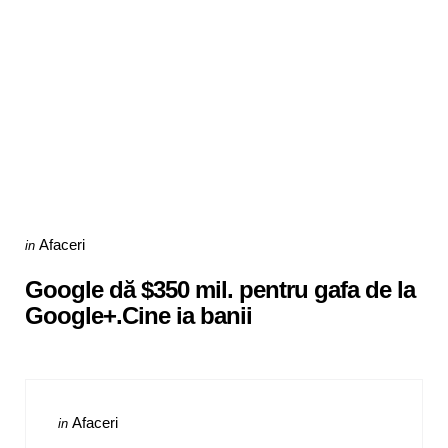
Categories
Posted
Afaceri
in
in
Google dă $350 mil. pentru gafa de la
Google+.Cine ia banii
Categories
Posted
Afaceri
in
in