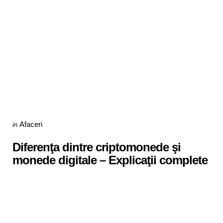
Categories
Posted
Afaceri
in
in
Diferenţa dintre criptomonede şi
monede digitale – Explicaţii complete