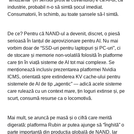
industrie, probabil n-o să simtă șocul imediat.
Consumatorii, în schimb, au toate șansele să-l simtă.
De ce? Pentru că NAND-ul a devenit, discret, o piesă
serioasă în lanțul de aprovizionare pentru AI. Nu mai
vorbim doar de “SSD-uri pentru laptopuri și PC-uri”, ci
de stocare și memorie non-volatilă folosită în platforme
care țin în viață sisteme de AI tot mai complexe. Se
menționează inclusiv prezentarea platformei Nvidia
ICMS, orientată spre extinderea KV cache-ului pentru
sistemele de AI de tip „agentic” — adică acele sisteme
care rulează cu un context mare, țin loguri extinse și, pe
scurt, consumă resurse ca o locomotivă.
Mai mult, se aruncă pe masă și o cifră care merită
digerată: platforma Rubin ar putea ajunge să “înghită” o
parte importantă din producția globală de NAND. Iar