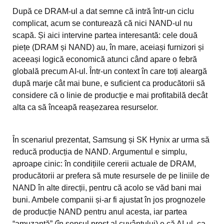
După ce DRAM-ul a dat semne că intră într-un ciclu
complicat, acum se conturează că nici NAND-ul nu
scapă. Și aici intervine partea interesantă: cele două
piețe (DRAM și NAND) au, în mare, aceiași furnizori și
aceeași logică economică atunci când apare o febră
globală precum AI-ul. Într-un context în care toți aleargă
după marje cât mai bune, e suficient ca producătorii să
considere că o linie de producție e mai profitabilă decât
alta ca să înceapă reașezarea resurselor.
În scenariul prezentat, Samsung și SK Hynix ar urma să
reducă producția de NAND. Argumentul e simplu,
aproape cinic: în condițiile cererii actuale de DRAM,
producătorii ar prefera să mute resursele de pe liniile de
NAND în alte direcții, pentru că acolo se văd bani mai
buni. Ambele companii și-ar fi ajustat în jos prognozele
de producție NAND pentru anul acesta, iar partea
“amuzantă” (în sensul prost al cuvântului) e că AI-ul, ca