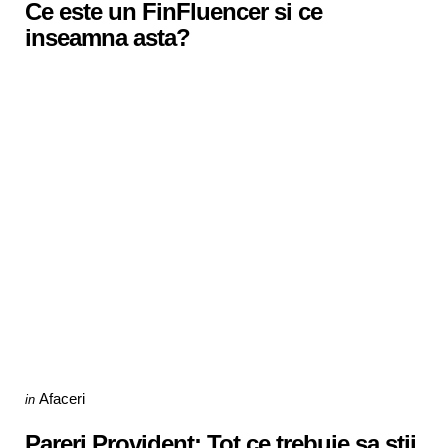
Ce este un FinFluencer si ce
inseamna asta?
Categories
Posted
Afaceri
in
in
Pareri Provident: Tot ce trebuie sa stii