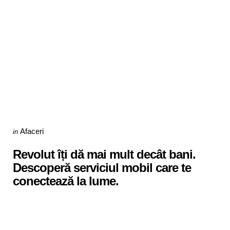
Categories
Posted
Afaceri
in
in
Revolut îți dă mai mult decât bani.
Descoperă serviciul mobil care te
conectează la lume.