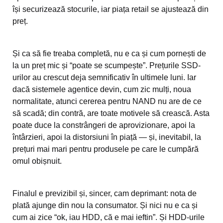
își securizează stocurile, iar piața retail se ajustează din
preț.
Și ca să fie treaba completă, nu e ca și cum pornești de
la un preț mic și “poate se scumpește”. Prețurile SSD-
urilor au crescut deja semnificativ în ultimele luni. Iar
dacă sistemele agentice devin, cum zic mulți, noua
normalitate, atunci cererea pentru NAND nu are de ce
să scadă; din contră, are toate motivele să crească. Asta
poate duce la constrângeri de aprovizionare, apoi la
întârzieri, apoi la distorsiuni în piață — și, inevitabil, la
prețuri mai mari pentru produsele pe care le cumpără
omul obișnuit.
Finalul e previzibil și, sincer, cam deprimant: nota de
plată ajunge din nou la consumator. Și nici nu e ca și
cum ai zice “ok, iau HDD, că e mai ieftin”. Și HDD-urile