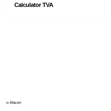
Calculator TVA
Categories
Posted
Afaceri
in
in