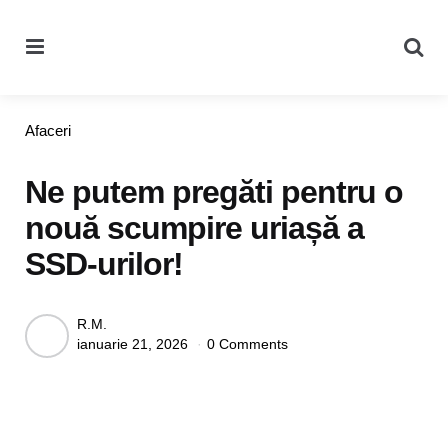
Menu
Se
Categories
Afaceri
Ne putem pregăti pentru o
nouă scumpire uriașă a
SSD-urilor!
Posted
R.M.
ianuarie 21, 2026
0 Comments
by