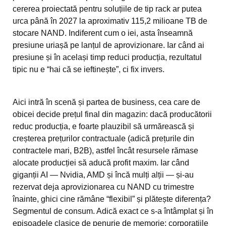
cererea proiectată pentru soluțiile de tip rack ar putea
urca până în 2027 la aproximativ 115,2 milioane TB de
stocare NAND. Indiferent cum o iei, asta înseamnă
presiune uriașă pe lanțul de aprovizionare. Iar când ai
presiune și în același timp reduci producția, rezultatul
tipic nu e “hai că se ieftinește”, ci fix invers.
Aici intră în scenă și partea de business, cea care de
obicei decide prețul final din magazin: dacă producătorii
reduc producția, e foarte plauzibil să urmărească și
creșterea prețurilor contractuale (adică prețurile din
contractele mari, B2B), astfel încât resursele rămase
alocate producției să aducă profit maxim. Iar când
giganții AI — Nvidia, AMD și încă mulți alții — și-au
rezervat deja aprovizionarea cu NAND cu trimestre
înainte, ghici cine rămâne “flexibil” și plătește diferența?
Segmentul de consum. Adică exact ce s-a întâmplat și în
episoadele clasice de penurie de memorie: corporațiile