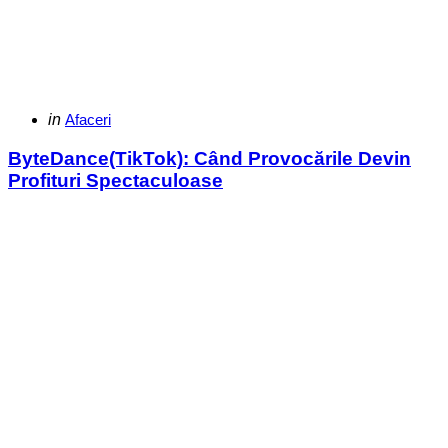
Categories
Posted
in
Afaceri
in
ByteDance(TikTok): Când Provocările Devin
Profituri Spectaculoase