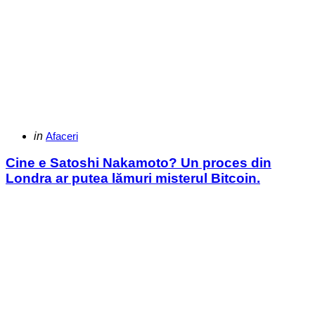
Categories
Posted
in
Afaceri
in
Cine e Satoshi Nakamoto? Un proces din
Londra ar putea lămuri misterul Bitcoin.