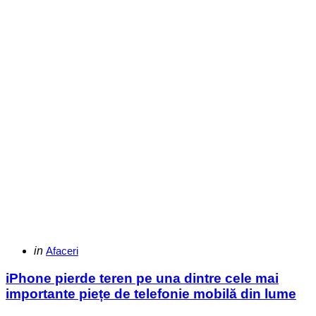
Categories
Posted
in
Afaceri
in
iPhone pierde teren pe una dintre cele mai
importante piețe de telefonie mobilă din lume