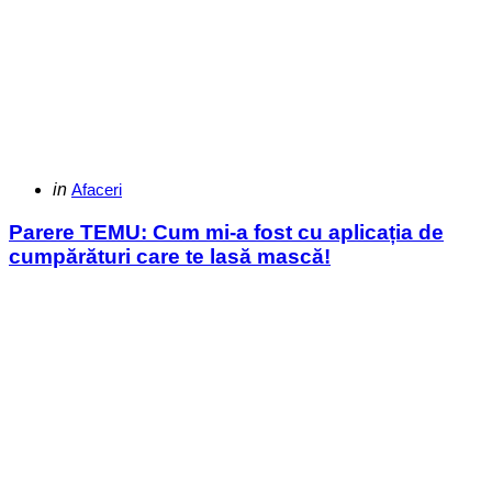
Categories
Posted
in
Afaceri
in
Parere TEMU: Cum mi-a fost cu aplicația de
cumpărături care te lasă mască!