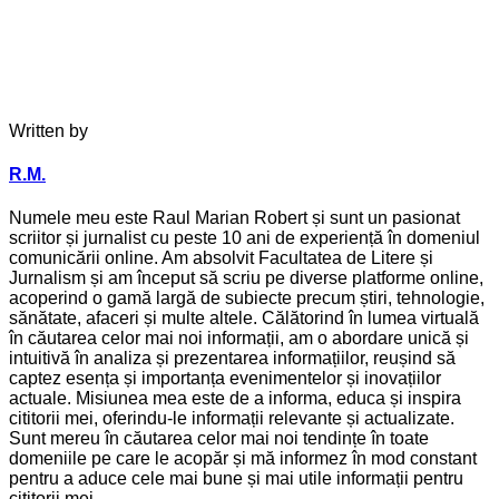
Written by
R.M.
Numele meu este Raul Marian Robert și sunt un pasionat
scriitor și jurnalist cu peste 10 ani de experiență în domeniul
comunicării online. Am absolvit Facultatea de Litere și
Jurnalism și am început să scriu pe diverse platforme online,
acoperind o gamă largă de subiecte precum știri, tehnologie,
sănătate, afaceri și multe altele. Călătorind în lumea virtuală
în căutarea celor mai noi informații, am o abordare unică și
intuitivă în analiza și prezentarea informațiilor, reușind să
captez esența și importanța evenimentelor și inovațiilor
actuale. Misiunea mea este de a informa, educa și inspira
cititorii mei, oferindu-le informații relevante și actualizate.
Sunt mereu în căutarea celor mai noi tendințe în toate
domeniile pe care le acopăr și mă informez în mod constant
pentru a aduce cele mai bune și mai utile informații pentru
cititorii mei.