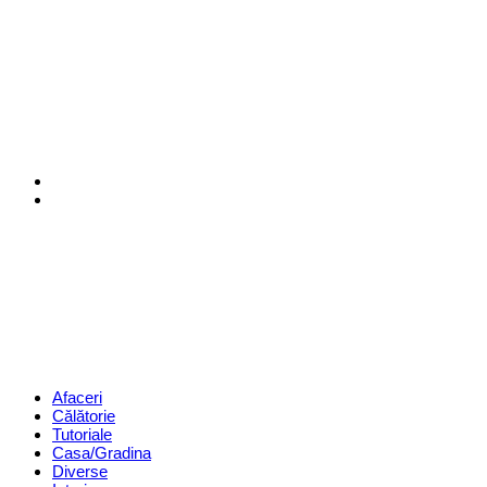
Menu
Search
Revista
Magazin
Menu
Afaceri
Călătorie
Tutoriale
Casa/Gradina
Diverse