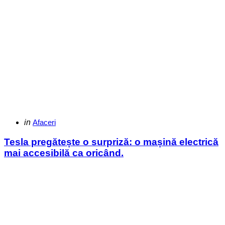
Categories
Posted
in
Afaceri
in
Tesla pregătește o surpriză: o mașină electrică
mai accesibilă ca oricând.