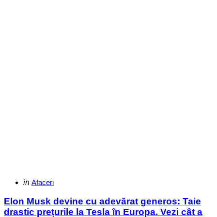
Categories
Posted
in
Afaceri
in
Elon Musk devine cu adevărat generos: Taie
drastic prețurile la Tesla în Europa. Vezi cât a