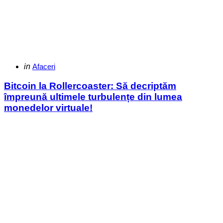
Categories
Posted
in
Afaceri
in
Bitcoin la Rollercoaster: Să decriptăm
împreună ultimele turbulențe din lumea
monedelor virtuale!