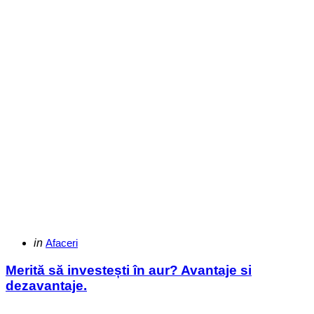
Categories
Posted
in
Afaceri
in
Merită să investești în aur? Avantaje si
dezavantaje.