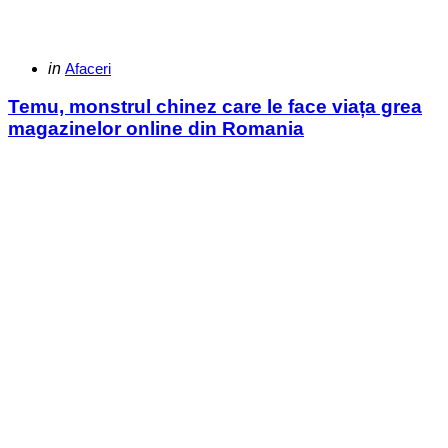
Categories
Posted
in
Afaceri
in
Temu, monstrul chinez care le face viața grea
magazinelor online din Romania