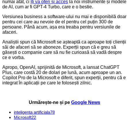
numai atât, ci
îți va oferi și acces
la noi instrumente și modele
de AI, cum ar fi GPT-4 Turbo, care e o bestie.
Versiunea business a software-ului nu mai e disponibilă doar
pentru cei care au nevoie de el pentru cel puțin 300 de
persoane. Până acum, așa era treaba pentru versiunile de
afaceri.
Analiștii spun că Microsoft se așteaptă ca aproape toți clienții
săi de afaceri să se aboneze. Experții spun că e greu să
găsești o companie care să nu fie curioasă să vadă despre
ce e vorba.
Apropo, OpenAI, sprijinită de Microsoft, a lansat ChatGPT
Plus, care costă 20 de dolari pe lună, acum aproape un an.
Copilot Pro de la Microsoft e diferit, spun experții, pentru că e
integrat în aplicații pe care le folosești zilnic.
Urmărește-ne și pe
Google News
inteligenta artificiala
78
Microsoft
22