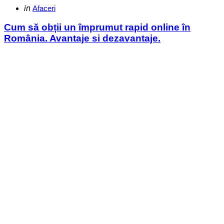
Categories
Posted
in
Afaceri
in
Cum să obții un împrumut rapid online în
România. Avantaje si dezavantaje.