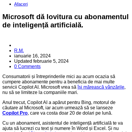
Categories
Afaceri
Microsoft dă lovitura cu abonamentul
de inteligență artificială.
Posted
R.M.
by
ianuarie 16, 2024
Updated
februarie 5, 2024
0 Comments
Consumatorii și întreprinderile mici au acum ocazia să
cumpere abonamente pentru a beneficia de mai multe
servicii Copilot AI. Microsoft vrea să
își mărească vânzările
,
nu să se limiteze la companiile mari.
Anul trecut, Copilot AI a apărut pentru Bing, motorul de
căutare al Microsoft, iar acum urmează să se lanseze
Copilot Pro
, care va costa doar 20 de dolari pe lună.
Cu un abonament, asistentul de inteligență artificială te va
ajuta să lucrezi cu text și numere în Word și Excel. Și nu