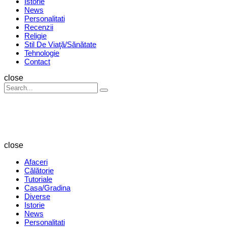
Istorie
News
Personalitati
Recenzii
Religie
Stil De Viaţă/Sănătate
Tehnologie
Contact
Search
close
Search
Search
for:
Revista
Magazin
close
Afaceri
Călătorie
Tutoriale
Casa/Gradina
Diverse
Istorie
News
Personalitati