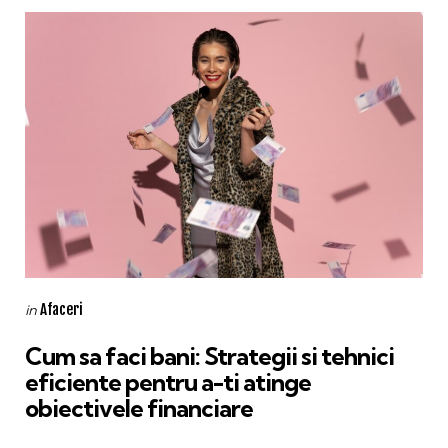
Categories
Posted
Afaceri
in
in
Cum sa faci bani: Strategii si tehnici
eficiente pentru a-ti atinge
obiectivele financiare