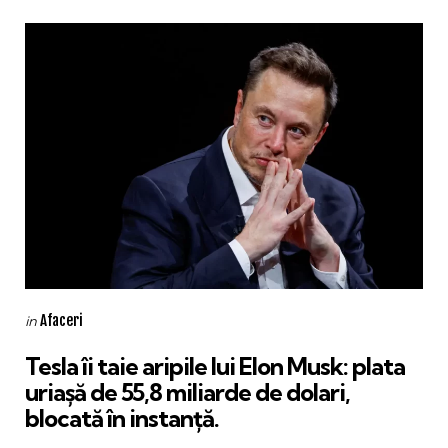
Categories
Posted
Afaceri
in
in
Tesla îi taie aripile lui Elon Musk: plata
uriașă de 55,8 miliarde de dolari,
blocată în instanță.