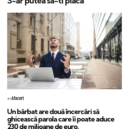
S-ar putea sa-ti placa
Categories
Posted
Afaceri
in
in
Un bărbat are două încercări să
ghicească parola care îi poate aduce
230 de milioane de euro.