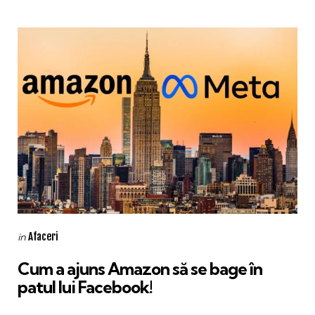
Categories
Posted
Afaceri
in
in
Cum a ajuns Amazon să se bage în
patul lui Facebook!