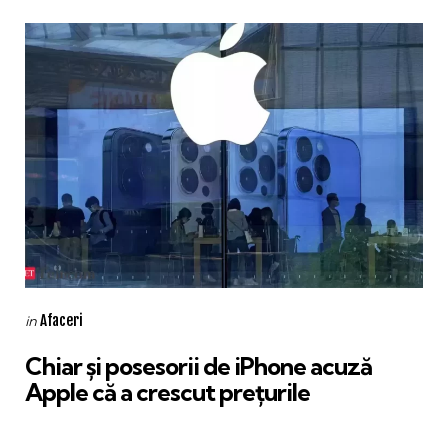
Categories
Posted
Afaceri
in
in
Chiar și posesorii de iPhone acuză
Apple că a crescut prețurile