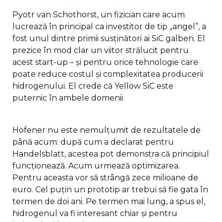
Pyotr van Schothorst, un fizician care acum
lucrează în principal ca investitor de tip „angel”, a
fost unul dintre primii susținători ai SiC galben. El
prezice în mod clar un viitor strălucit pentru
acest start-up – și pentru orice tehnologie care
poate reduce costul și complexitatea producerii
hidrogenului. El crede că Yellow SiC este
puternic în ambele domenii.
Höfener nu este nemulțumit de rezultatele de
până acum: după cum a declarat pentru
Handelsblatt, acestea pot demonstra că principiul
funcționează. Acum urmează optimizarea.
Pentru aceasta vor să strângă zece milioane de
euro. Cel puțin un prototip ar trebui să fie gata în
termen de doi ani. Pe termen mai lung, a spus el,
hidrogenul va fi interesant chiar și pentru