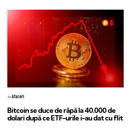
Categories
Posted
Afaceri
in
in
Bitcoin se duce de râpă la 40.000 de
dolari după ce ETF-urile i-au dat cu flit