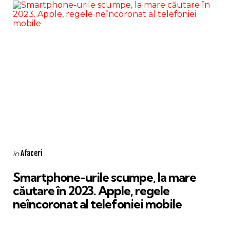
Categories
Posted
Afaceri
in
in
Smartphone-urile scumpe, la mare
căutare în 2023. Apple, regele
neîncoronat al telefoniei mobile