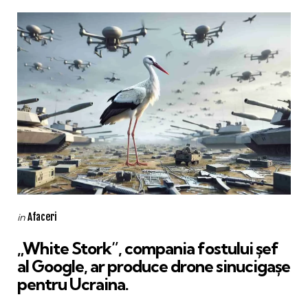
Categories
Posted
Afaceri
in
in
„White Stork”, compania fostului șef
al Google, ar produce drone sinucigașe
pentru Ucraina.