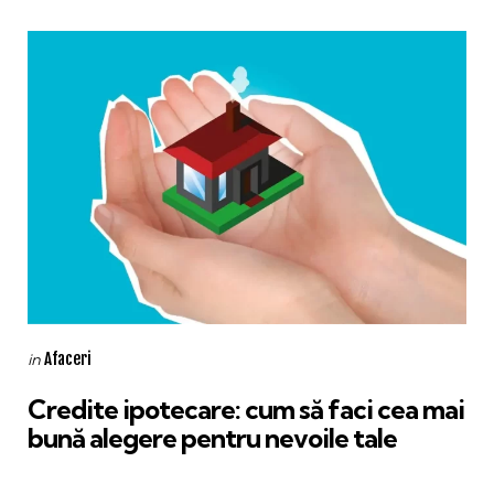
Categories
Posted
Afaceri
in
in
Credite ipotecare: cum să faci cea mai
bună alegere pentru nevoile tale