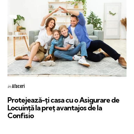
Categories
Posted
Afaceri
in
in
Protejează-ți casa cu o Asigurare de
Locuință la preț avantajos de la
Confisio