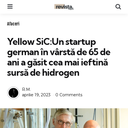
Menu
Se
Categories
Afaceri
Yellow SiC:Un startup
german în vârstă de 65 de
ani a găsit cea mai ieftină
sursă de hidrogen
Posted
R.M.
aprilie 19, 2023
0 Comments
by