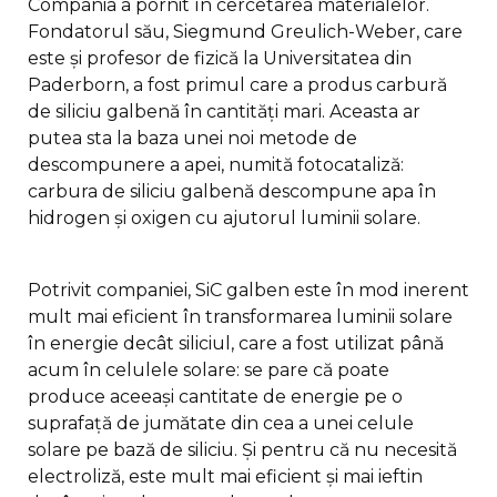
Compania a pornit în cercetarea materialelor.
Fondatorul său, Siegmund Greulich-Weber, care
este și profesor de fizică la Universitatea din
Paderborn, a fost primul care a produs carbură
de siliciu galbenă în cantități mari. Aceasta ar
putea sta la baza unei noi metode de
descompunere a apei, numită fotocataliză:
carbura de siliciu galbenă descompune apa în
hidrogen și oxigen cu ajutorul luminii solare.
Potrivit companiei, SiC galben este în mod inerent
mult mai eficient în transformarea luminii solare
în energie decât siliciul, care a fost utilizat până
acum în celulele solare: se pare că poate
produce aceeași cantitate de energie pe o
suprafață de jumătate din cea a unei celule
solare pe bază de siliciu. Și pentru că nu necesită
electroliză, este mult mai eficient și mai ieftin