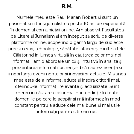
R.M.
Numele meu este Raul Marian Robert și sunt un
pasionat scriitor și jurnalist cu peste 10 ani de experiență
în domeniul comunicării online. Am absolvit Facultatea
de Litere și Jurnalism și am început să scriu pe diverse
platforme online, acoperind o gamă largă de subiecte
precum știri, tehnologie, sănătate, afaceri și multe altele.
Călătorind în lumea virtuală în căutarea celor mai noi
informații, am o abordare unică și intuitivă în analiza și
prezentarea informațiilor, reușind să captez esența și
importanța evenimentelor și inovațiilor actuale. Misiunea
mea este de a informa, educa și inspira cititorii mei,
oferindu-le informații relevante și actualizate. Sunt
mereu în căutarea celor mai noi tendințe în toate
domeniile pe care le acopăr și mă informez în mod
constant pentru a aduce cele mai bune și mai utile
informații pentru cititorii mei.