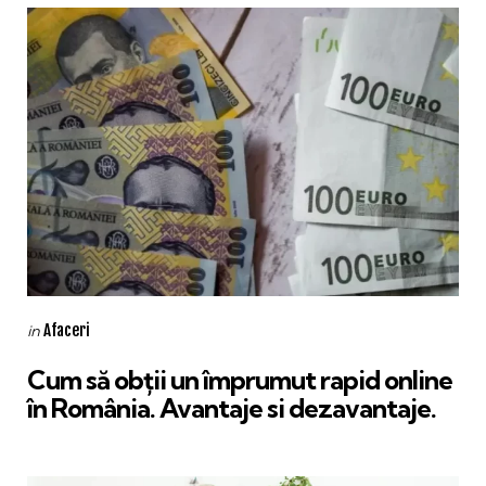
Categories
Posted
Afaceri
in
in
Cum să obții un împrumut rapid online
în România. Avantaje si dezavantaje.