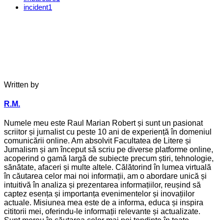
incident
1
Written by
R.M.
Numele meu este Raul Marian Robert și sunt un pasionat
scriitor și jurnalist cu peste 10 ani de experiență în domeniul
comunicării online. Am absolvit Facultatea de Litere și
Jurnalism și am început să scriu pe diverse platforme online,
acoperind o gamă largă de subiecte precum știri, tehnologie,
sănătate, afaceri și multe altele. Călătorind în lumea virtuală
în căutarea celor mai noi informații, am o abordare unică și
intuitivă în analiza și prezentarea informațiilor, reușind să
captez esența și importanța evenimentelor și inovațiilor
actuale. Misiunea mea este de a informa, educa și inspira
cititorii mei, oferindu-le informații relevante și actualizate.