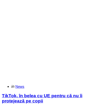
Categories
Posted
in
News
in
TikTok, în belea cu UE pentru că nu îi
protejează pe copii