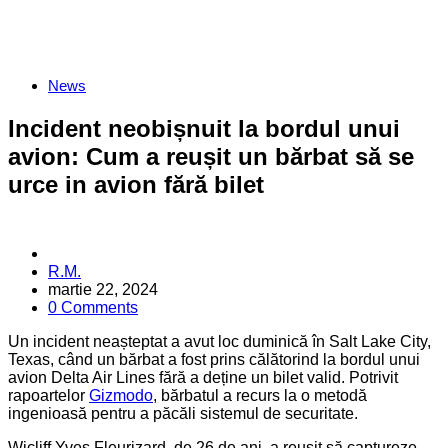
Categories
News
Incident neobișnuit la bordul unui
avion: Cum a reușit un bărbat să se
urce in avion fără bilet
Posted
R.M.
by
martie 22, 2024
0 Comments
Un incident neașteptat a avut loc duminică în Salt Lake City,
Texas, când un bărbat a fost prins călătorind la bordul unui
avion Delta Air Lines fără a deține un bilet valid. Potrivit
rapoartelor
Gizmodo
, bărbatul a recurs la o metodă
ingenioasă pentru a păcăli sistemul de securitate.
Wicliff Yves Fleurizard, de 26 de ani, a reușit să captureze