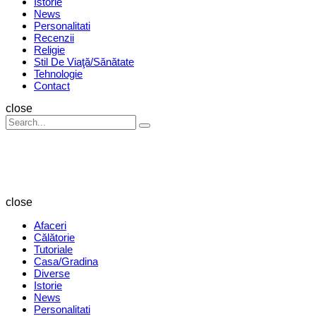
Istorie
News
Personalitati
Recenzii
Religie
Stil De Viaţă/Sănătate
Tehnologie
Contact
Search
close
Search
Search
for:
Revista
Magazin
close
Afaceri
Călătorie
Tutoriale
Casa/Gradina
Diverse
Istorie
News
Personalitati