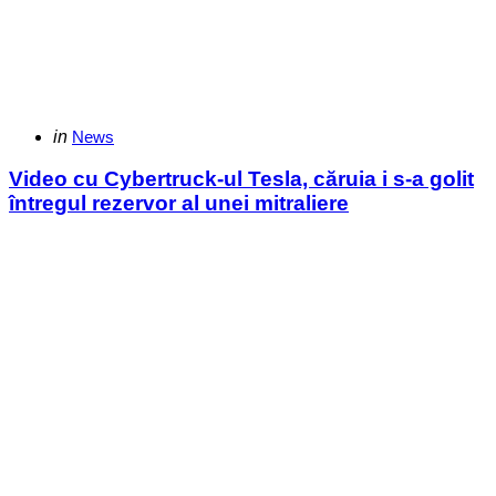
Categories
Posted
in
News
in
Video cu Cybertruck-ul Tesla, căruia i s-a golit
întregul rezervor al unei mitraliere