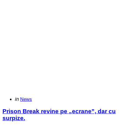
Categories
Posted
in
News
in
Prison Break revine pe „ecrane”, dar cu
surpize.