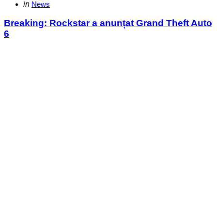
Categories
Posted
in
News
in
Breaking: Rockstar a anunțat Grand Theft Auto
6