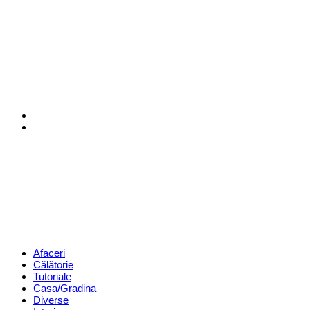
Menu
Search
Revista
Magazin
Menu
Afaceri
Călătorie
Tutoriale
Casa/Gradina
Diverse