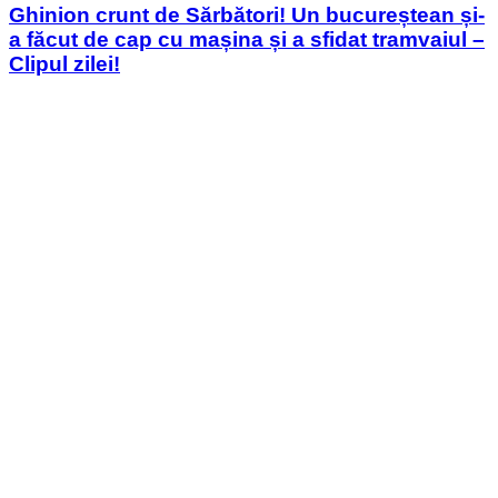
Ghinion crunt de Sărbători! Un bucureștean și-
a făcut de cap cu mașina și a sfidat tramvaiul –
Clipul zilei!