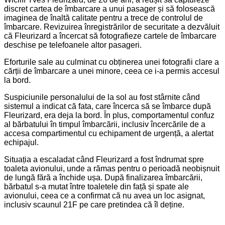
discret cartea de îmbarcare a unui pasager și să folosească
imaginea de înaltă calitate pentru a trece de controlul de
îmbarcare. Revizuirea înregistrărilor de securitate a dezvăluit
că Fleurizard a încercat să fotografieze cartele de îmbarcare
deschise pe telefoanele altor pasageri.
Eforturile sale au culminat cu obținerea unei fotografii clare a
cărții de îmbarcare a unei minore, ceea ce i-a permis accesul
la bord.
Suspiciunile personalului de la sol au fost stârnite când
sistemul a indicat că fata, care încerca să se îmbarce după
Fleurizard, era deja la bord. În plus, comportamentul confuz
al bărbatului în timpul îmbarcării, inclusiv încercările de a
accesa compartimentul cu echipament de urgență, a alertat
echipajul.
Situația a escaladat când Fleurizard a fost îndrumat spre
toaleta avionului, unde a rămas pentru o perioadă neobișnuit
de lungă fără a închide ușa. După finalizarea îmbarcării,
bărbatul s-a mutat între toaletele din față și spate ale
avionului, ceea ce a confirmat că nu avea un loc asignat,
inclusiv scaunul 21F pe care pretindea că îl deține.