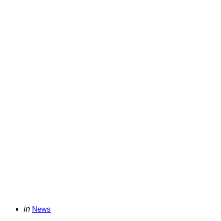
Categories
Posted
in
News
in