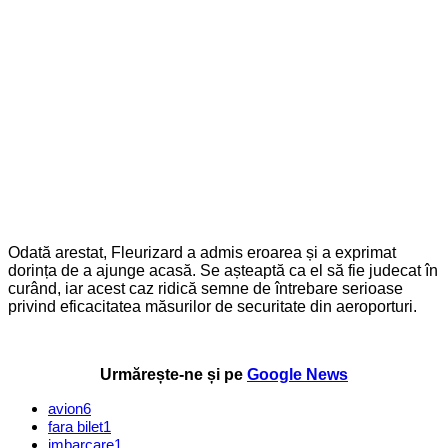
Odată arestat, Fleurizard a admis eroarea și a exprimat
dorința de a ajunge acasă. Se așteaptă ca el să fie judecat în
curând, iar acest caz ridică semne de întrebare serioase
privind eficacitatea măsurilor de securitate din aeroporturi.
Urmărește-ne și pe
Google News
avion
6
fara bilet
1
imbarcare
1