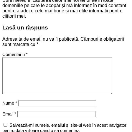
Sunt mereu în căutarea celor mai noi tendințe în toate
domeniile pe care le acopăr și mă informez în mod constant
pentru a aduce cele mai bune și mai utile informații pentru
cititorii mei.
Lasă un răspuns
Adresa ta de email nu va fi publicată.
Câmpurile obligatorii
sunt marcate cu
*
Comentariu
*
Nume
*
Email
*
Salvează-mi numele, emailul și site-ul web în acest navigator
pentru data viitoare când o să comentez.