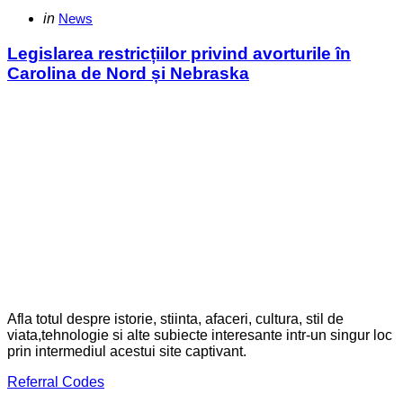
Categories
Posted
in
News
in
Legislarea restricțiilor privind avorturile în
Carolina de Nord și Nebraska
Afla totul despre istorie, stiinta, afaceri, cultura, stil de
viata,tehnologie si alte subiecte interesante intr-un singur loc
prin intermediul acestui site captivant.
Referral Codes