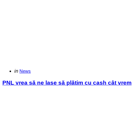
Categories
Posted
in
News
in
PNL vrea să ne lase să plătim cu cash cât vrem