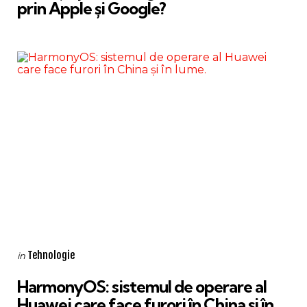
prin Apple și Google?
Categories
Posted
Tehnologie
in
in
HarmonyOS: sistemul de operare al
Huawei care face furori în China și în