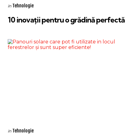
Categories
Posted
Tehnologie
in
in
10 inovații pentru o grădină perfectă
Categories
Posted
Tehnologie
in
in