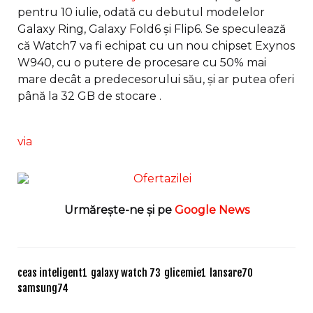
pentru 10 iulie, odată cu debutul modelelor
Galaxy Ring, Galaxy Fold6 și Flip6. Se speculează
că Watch7 va fi echipat cu un nou chipset Exynos
W940, cu o putere de procesare cu 50% mai
mare decât a predecesorului său, și ar putea oferi
până la 32 GB de stocare .
via
Urmărește-ne și pe
Google News
ceas inteligent
1
galaxy watch 7
3
glicemie
1
lansare
70
samsung
74