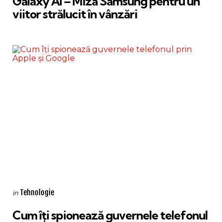
Galaxy AI – Miza Samsung pentru un
viitor strălucit în vânzări
Categories
Posted
Tehnologie
in
in
Cum îți spionează guvernele telefonul