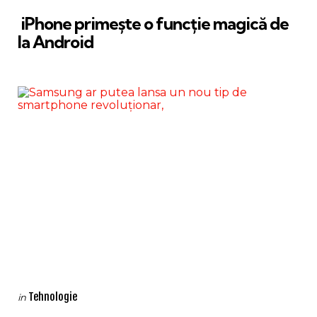
in
iPhone primește o funcție magică de
la Android
Categories
Posted
Tehnologie
in
in