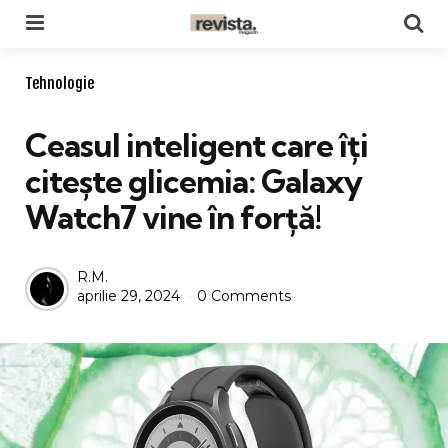
Menu
Se
Categories
Tehnologie
Ceasul inteligent care îți
citește glicemia: Galaxy
Watch7 vine în forță!
Posted
R.M.
aprilie 29, 2024
0 Comments
by