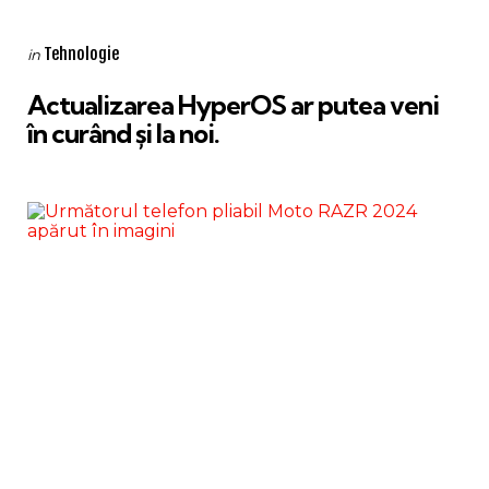
Categories
Posted
Tehnologie
in
in
Actualizarea HyperOS ar putea veni
în curând și la noi.