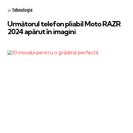
Categories
Posted
Tehnologie
in
in
Următorul telefon pliabil Moto RAZR
2024 apărut în imagini