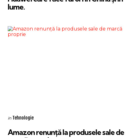
lume.
Categories
Posted
Tehnologie
in
in
Amazon renunță la produsele sale de