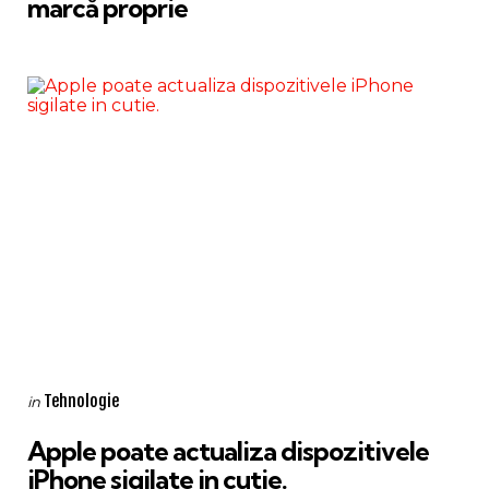
marcă proprie
Categories
Posted
Tehnologie
in
in
Apple poate actualiza dispozitivele
iPhone sigilate in cutie.