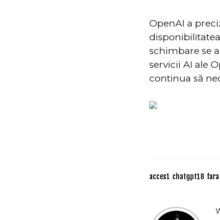
OpenAI a preciz
disponibilitate
schimbare se ap
servicii AI ale
continua să nec
acces
1
chatgpt
18
fara
W