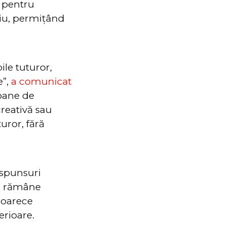
e pentru
ciu, permițând
le tuturor,
e”,
a comunicat
ioane de
creativă sau
uror, fără
ăspunsuri
rea rămâne
eoarece
erioare.