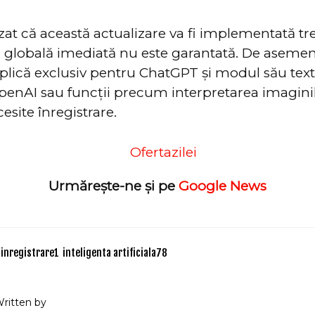
at că această actualizare va fi implementată tre
a globală imediată nu este garantată. De asemen
lică exclusiv pentru ChatGPT și modul său text,
 OpenAI sau funcții precum interpretarea imagini
esite înregistrare.
Urmărește-ne și pe
Google News
 inregistrare
1
inteligenta artificiala
78
ritten by