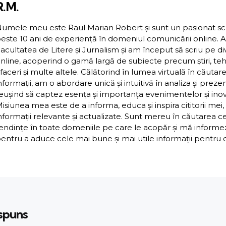
R.M.
umele meu este Raul Marian Robert și sunt un pasionat scriit
este 10 ani de experiență în domeniul comunicării online. 
acultatea de Litere și Jurnalism și am început să scriu pe d
nline, acoperind o gamă largă de subiecte precum știri, teh
faceri și multe altele. Călătorind în lumea virtuală în căutar
nformații, am o abordare unică și intuitivă în analiza și preze
eușind să captez esența și importanța evenimentelor și inova
isiunea mea este de a informa, educa și inspira cititorii mei,
nformații relevante și actualizate. Sunt mereu în căutarea c
endințe în toate domeniile pe care le acopăr și mă inform
entru a aduce cele mai bune și mai utile informații pentru cit
ăspuns