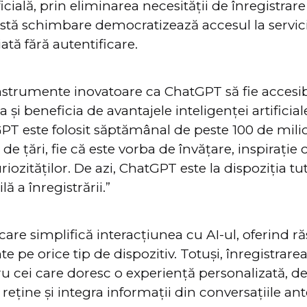
ficială, prin eliminarea necesității de înregistrar
eastă schimbare democratizează accesul la servi
ată fără autentificare.
strumente inovatoare ca ChatGPT să fie accesibi
 și beneficia de avantajele inteligenței artificial
PT este folosit săptămânal de peste 100 de mil
e țări, fie că este vorba de învățare, inspirație 
iozităților. De azi, ChatGPT este la dispoziția tut
lă a înregistrării.”
are simplifică interacțiunea cu AI-ul, oferind r
nte pe orice tip de dispozitiv. Totuși, înregistra
u cei care doresc o experiență personalizată, d
reține și integra informații din conversațiile ant