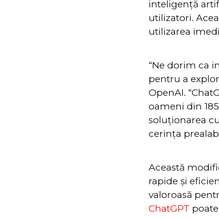
inteligență arti
utilizatori. Ac
utilizarea imedi
“Ne dorim ca in
pentru a explora
OpenAI. “ChatG
oameni din 185 d
soluționarea cur
cerința prealabi
Această modific
rapide și eficie
valoroasă pentr
ChatGPT
poate 