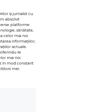
or și jurnalist cu
Am absolvit
iverse platforme
nologie, sănătate,
ea celor mai noi
ntarea informațiilor,
țiilor actuale.
 oferindu-le
elor mai noi
ez în mod constant
itorii mei.