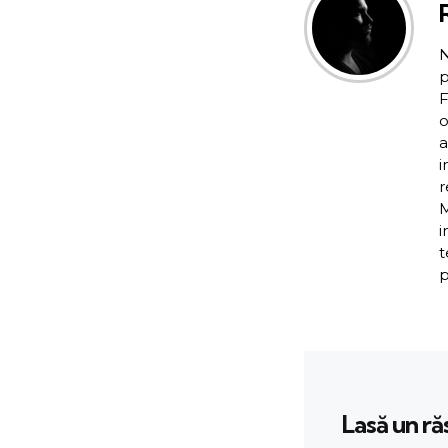
N
p
F
o
a
i
r
M
i
t
p
Lasă un r