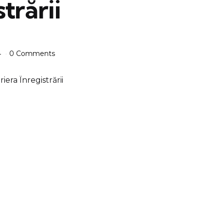
strării
4
0 Comments