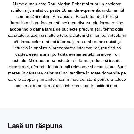
Numele meu este Raul Marian Robert și sunt un pasionat
scriitor și jurnalist cu peste 10 ani de experiență în domeniul
comunicării online. Am absolvit Facultatea de Litere și
Jurnalism și am început să scriu pe diverse platforme online,
acoperind o gamă largă de subiecte precum știri, tehnologie,
sănătate, afaceri și multe altele. Călătorind în lumea virtuală în
căutarea celor mai noi informații, am o abordare unică și
intuitivă în analiza și prezentarea informațiilor, reușind să
captez esența și importanța evenimentelor și inovațiilor
actuale. Misiunea mea este de a informa, educa și inspira
cititorii mei, oferindu-le informații relevante și actualizate. Sunt
mereu în căutarea celor mai noi tendințe în toate domeniile pe
care le acopăr și mă informez în mod constant pentru a aduce
cele mai bune și mai utile informații pentru cititorii mei.
Lasă un răspuns