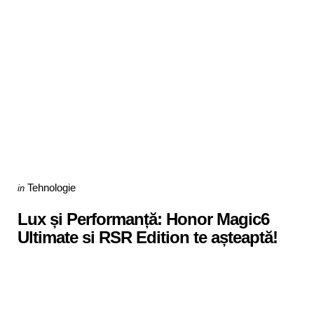
Categories
Posted
Tehnologie
in
in
Lux și Performanță: Honor Magic6
Ultimate si RSR Edition te așteaptă!