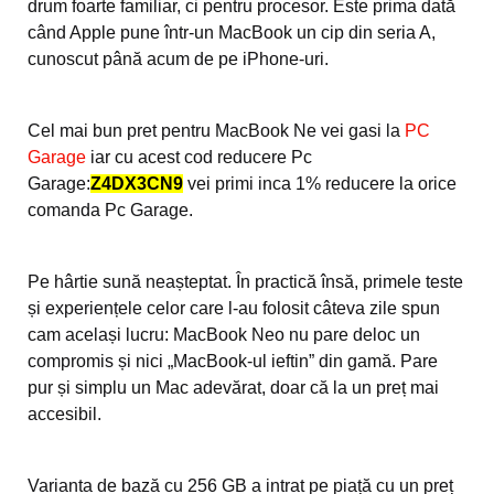
drum foarte familiar, ci pentru procesor. Este prima dată
când Apple pune într-un MacBook un cip din seria A,
cunoscut până acum de pe iPhone-uri.
Cel mai bun pret pentru MacBook Ne vei gasi la
PC
Garage
iar cu acest cod reducere Pc
Garage:
Z4DX3CN9
vei primi inca 1% reducere la orice
comanda Pc Garage.
Pe hârtie sună neașteptat. În practică însă, primele teste
și experiențele celor care l-au folosit câteva zile spun
cam același lucru: MacBook Neo nu pare deloc un
compromis și nici „MacBook-ul ieftin” din gamă. Pare
pur și simplu un Mac adevărat, doar că la un preț mai
accesibil.
Varianta de bază cu 256 GB a intrat pe piață cu un preț