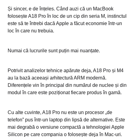
Și sincer, e de înțeles. Când auzi că un MacBook
folosește A18 Pro în loc de un cip din seria M, instinctul
este să te întrebi dacă Apple a făcut economie într-un
loc în care nu trebuia.
Numai că lucrurile sunt puțin mai nuanțate.
Potrivit analizelor tehnice apărute deja, A18 Pro și M4
au la bază aceeași arhitectură ARM modernă.
Diferențele vin în principal din numărul de nuclee și din
modul în care este poziționat fiecare produs în gamă.
Cu alte cuvinte, A18 Pro nu este un procesor „de
telefon” pus într-un laptop din lipsă de alternative. Este
mai degrabă o versiune compactă a tehnologiei Apple
Silicon pe care compania o folosește deja în Mac-uri.