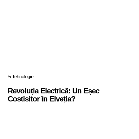
Categories
Posted
Tehnologie
in
in
Revoluția Electrică: Un Eșec
Costisitor în Elveția?