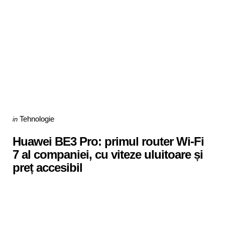
Categories
Posted
Tehnologie
in
in
Huawei BE3 Pro: primul router Wi-Fi
7 al companiei, cu viteze uluitoare și
preț accesibil