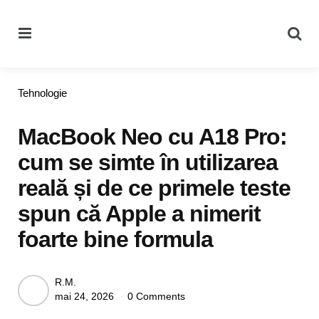
Menu
Se
Categories
Tehnologie
MacBook Neo cu A18 Pro:
cum se simte în utilizarea
reală și de ce primele teste
spun că Apple a nimerit
foarte bine formula
Posted
R.M.
mai 24, 2026
0 Comments
by