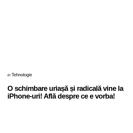
Categories
Posted
Tehnologie
in
in
O schimbare uriașă și radicală vine la
iPhone-uri! Află despre ce e vorba!