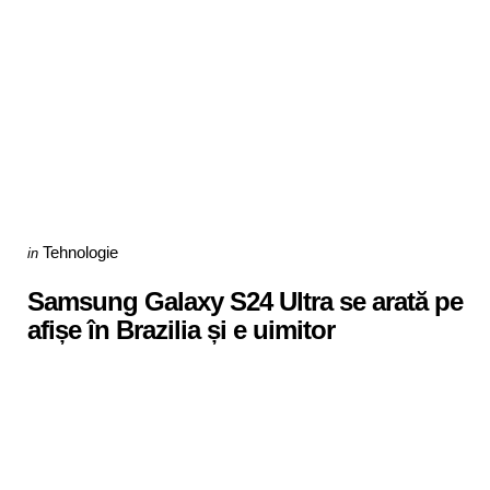
Categories
Posted
Tehnologie
in
in
Samsung Galaxy S24 Ultra se arată pe
afișe în Brazilia și e uimitor