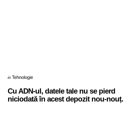
Categories
Posted
Tehnologie
in
in
Cu ADN-ul, datele tale nu se pierd
niciodată în acest depozit nou-nouț.