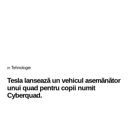
Categories
Posted
Tehnologie
in
in
Tesla lansează un vehicul asemănător
unui quad pentru copii numit
Cyberquad.