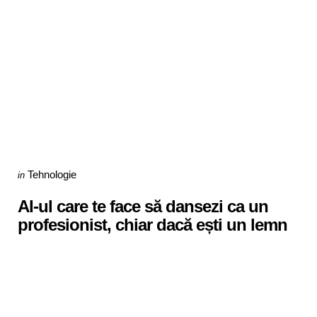
Categories
Posted
Tehnologie
in
in
AI-ul care te face să dansezi ca un
profesionist, chiar dacă ești un lemn