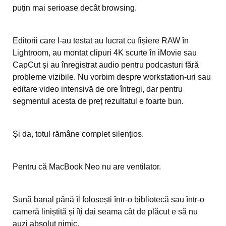
puțin mai serioase decât browsing.
Editorii care l-au testat au lucrat cu fișiere RAW în
Lightroom, au montat clipuri 4K scurte în iMovie sau
CapCut și au înregistrat audio pentru podcasturi fără
probleme vizibile. Nu vorbim despre workstation-uri sau
editare video intensivă de ore întregi, dar pentru
segmentul acesta de preț rezultatul e foarte bun.
Și da, totul rămâne complet silențios.
Pentru că MacBook Neo nu are ventilator.
Sună banal până îl folosești într-o bibliotecă sau într-o
cameră liniștită și îți dai seama cât de plăcut e să nu
auzi absolut nimic.