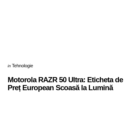
Categories
Posted
Tehnologie
in
in
Motorola RAZR 50 Ultra: Eticheta de
Preț European Scoasă la Lumină