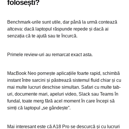
folosești?
Benchmark-urile sunt utile, dar până la urmă contează
altceva: dacă laptopul răspunde repede și dacă ai
senzația că te ajută sau te încurcă.
Primele review-uri au remarcat exact asta.
MacBook Neo pornește aplicațiile foarte rapid, schimbă
instant între sarcini și păstrează sistemul fluid chiar și cu
mai multe lucruri deschise simultan. Safari cu multe tab-
uri, documente mari, apeluri video, Slack sau Teams în
fundal, toate merg fără acel moment în care începi să
simți că laptopul „se gândește”.
Mai interesant este că A18 Pro se descurcă și cu lucruri