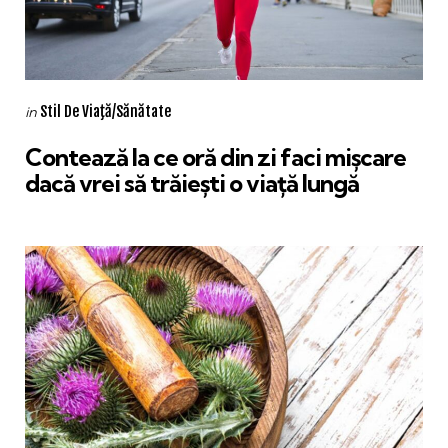
Categories
Posted
Stil De Viaţă/Sănătate
in
in
Contează la ce oră din zi faci mișcare
dacă vrei să trăiești o viață lungă