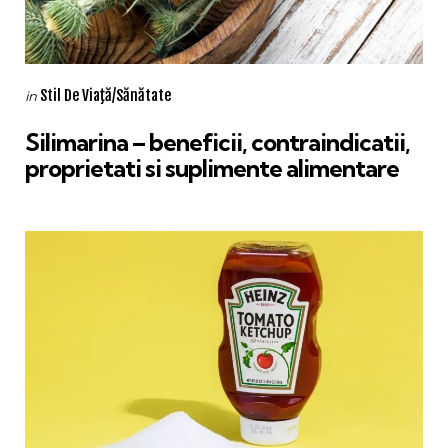
Categories
Posted
Stil De Viaţă/Sănătate
in
in
Silimarina – beneficii, contraindicatii,
proprietati si suplimente alimentare