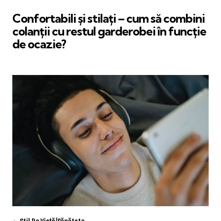
in
Confortabili și stilați – cum să combini
colanții cu restul garderobei în funcție
de ocazie?
Categories
Posted