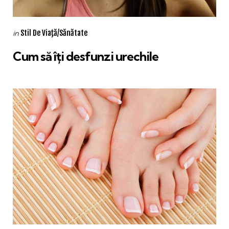
Categories
Posted
Stil De Viaţă/Sănătate
in
in
Cum să îți desfunzi urechile