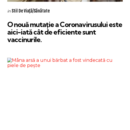
Categories
Posted
Stil De Viaţă/Sănătate
in
in
O nouă mutație a Coronavirusului este
aici-iată cât de eficiente sunt
vaccinurile.