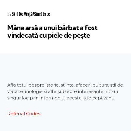
Categories
Posted
Stil De Viaţă/Sănătate
in
in
Mâna arsă a unui bărbat a fost
vindecată cu piele de pește
Afla totul despre istorie, stiinta, afaceri, cultura, stil de
viata,tehnologie si alte subiecte interesante intr-un
singur loc prin intermediul acestui site captivant.
Referral Codes