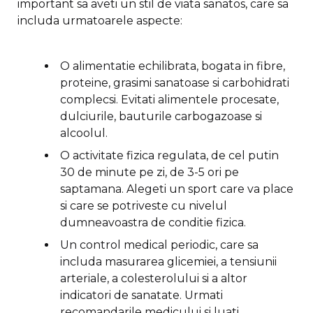
important sa aveti un stil de viata sanatos, care sa
includa urmatoarele aspecte:
O alimentatie echilibrata, bogata in fibre,
proteine, grasimi sanatoase si carbohidrati
complecsi. Evitati alimentele procesate,
dulciurile, bauturile carbogazoase si
alcoolul.
O activitate fizica regulata, de cel putin
30 de minute pe zi, de 3-5 ori pe
saptamana. Alegeti un sport care va place
si care se potriveste cu nivelul
dumneavoastra de conditie fizica.
Un control medical periodic, care sa
includa masurarea glicemiei, a tensiunii
arteriale, a colesterolului si a altor
indicatori de sanatate. Urmati
recomandarile medicului si luati