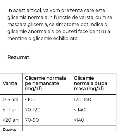
In acest articol, va vom prezenta care este
glicemia normala in functie de varsta, cum se
masoara glicemia, ce simptome pot indica o
glicemie anormala si ce puteti face pentru a
mentine o glicemie echilibrata.
Rezumat
Glicemie normala
Glicemie
Varsta
pe nemancate
normala dupa
(mg/dl)
masa (mg/dl)
0-5 ani
<100
120-140
5-11 ani
70-120
< 140
>20 ani
70-90
<140
Peste