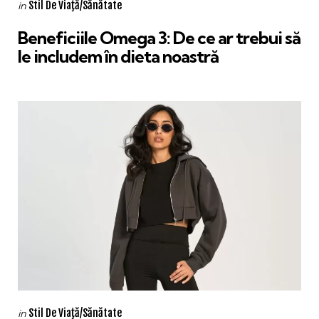
Categories
Posted
Stil De Viaţă/Sănătate
in
in
Beneficiile Omega 3: De ce ar trebui să
le includem în dieta noastră
Categories
Posted
Stil De Viaţă/Sănătate
in