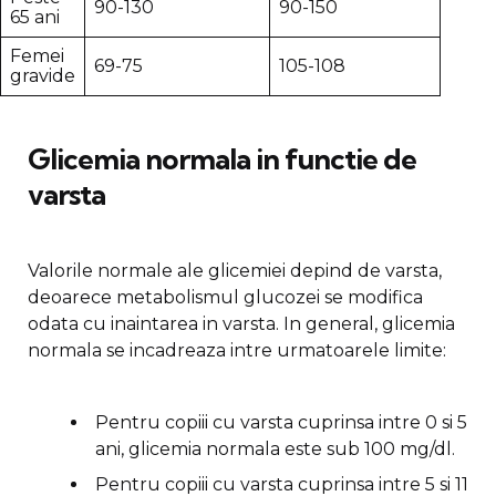
90-130
90-150
65 ani
Femei
69-75
105-108
gravide
Glicemia normala in functie de
varsta
Valorile normale ale glicemiei depind de varsta,
deoarece metabolismul glucozei se modifica
odata cu inaintarea in varsta. In general, glicemia
normala se incadreaza intre urmatoarele limite:
Pentru copiii cu varsta cuprinsa intre 0 si 5
ani, glicemia normala este sub 100 mg/dl.
Pentru copiii cu varsta cuprinsa intre 5 si 11