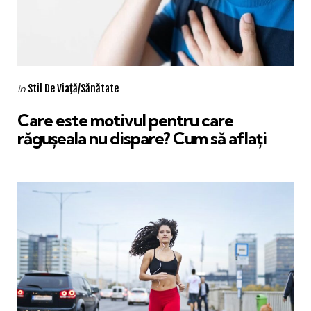
Categories
Posted
Stil De Viaţă/Sănătate
in
in
Care este motivul pentru care
răgușeala nu dispare? Cum să aflați