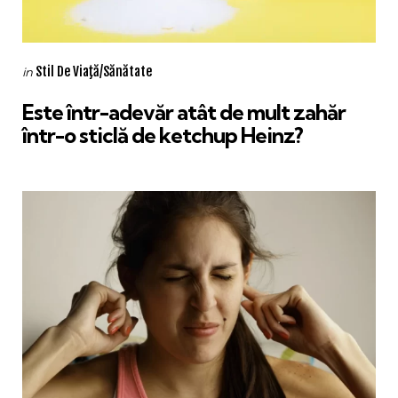
Categories
Posted
Stil De Viaţă/Sănătate
in
in
Este într-adevăr atât de mult zahăr
într-o sticlă de ketchup Heinz?