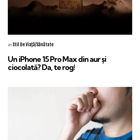
Categories
Posted
Stil De Viaţă/Sănătate
in
in
Un iPhone 15 Pro Max din aur și
ciocolată? Da, te rog!