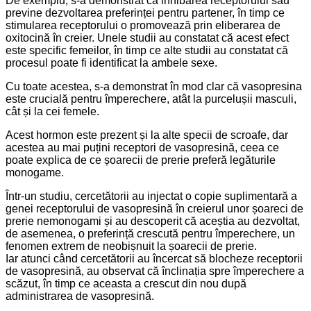
De exemplu, s-a demonstrat că inhibarea receptorului său
previne dezvoltarea preferinței pentru partener, în timp ce
stimularea receptorului o promovează prin eliberarea de
oxitocină în creier. Unele studii au constatat că acest efect
este specific femeilor, în timp ce alte studii au constatat că
procesul poate fi identificat la ambele sexe.
Cu toate acestea, s-a demonstrat în mod clar că vasopresina
este crucială pentru împerechere, atât la purcelușii masculi,
cât și la cei femele.
Acest hormon este prezent și la alte specii de scroafe, dar
acestea au mai puțini receptori de vasopresină, ceea ce
poate explica de ce șoarecii de prerie preferă legăturile
monogame.
Într-un studiu, cercetătorii au injectat o copie suplimentară a
genei receptorului de vasopresină în creierul unor șoareci de
prerie nemonogami și au descoperit că aceștia au dezvoltat,
de asemenea, o preferință crescută pentru împerechere, un
fenomen extrem de neobișnuit la șoarecii de prerie.
Iar atunci când cercetătorii au încercat să blocheze receptorii
de vasopresină, au observat că înclinația spre împerechere a
scăzut, în timp ce aceasta a crescut din nou după
administrarea de vasopresină.