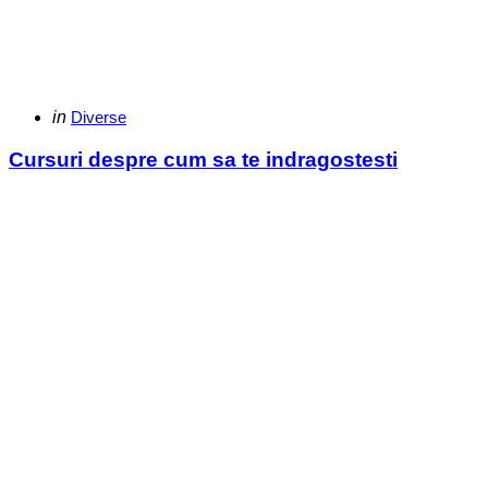
Categories
Posted
in
Diverse
in
Cursuri despre cum sa te indragostesti