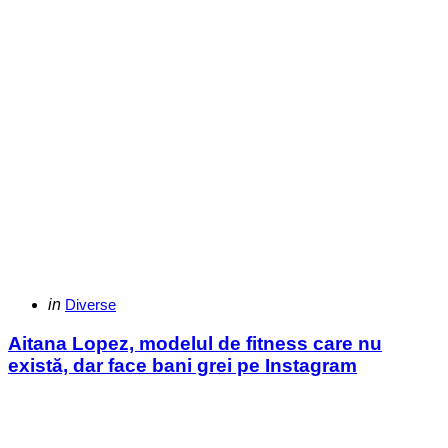
Categories
Posted
in
Diverse
in
Aitana Lopez, modelul de fitness care nu
există, dar face bani grei pe Instagram