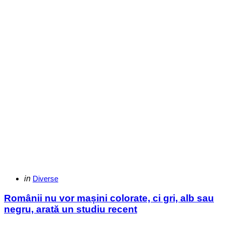
Categories
Posted
in
Diverse
in
Românii nu vor mașini colorate, ci gri, alb sau
negru, arată un studiu recent