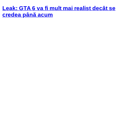
in
Leak: GTA 6 va fi mult mai realist decât se
credea până acum