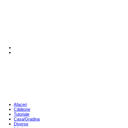
Menu
Search
Revista
Magazin
Menu
Afaceri
Călătorie
Tutoriale
Casa/Gradina
Diverse