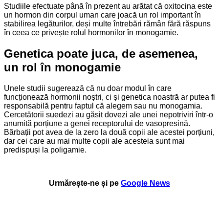
Studiile efectuate până în prezent au arătat că oxitocina este
un hormon din corpul uman care joacă un rol important în
stabilirea legăturilor, deși multe întrebări rămân fără răspuns
în ceea ce privește rolul hormonilor în monogamie.
Genetica poate juca, de asemenea,
un rol în monogamie
Unele studii sugerează că nu doar modul în care
funcționează hormonii noștri, ci și genetica noastră ar putea fi
responsabilă pentru faptul că alegem sau nu monogamia.
Cercetătorii suedezi au găsit dovezi ale unei nepotriviri într-o
anumită porțiune a genei receptorului de vasopresină.
Bărbații pot avea de la zero la două copii ale acestei porțiuni,
dar cei care au mai multe copii ale acesteia sunt mai
predispuși la poligamie.
Urmărește-ne și pe
Google News