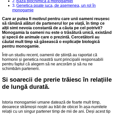
Baza biochimică a monogamiei
Genetica poate juca, de asemenea, un rol în
monogamie
Care ar putea fi motivul pentru care unii oameni reușesc
să rămână alături de partenerul lor pe viață, în timp ce
alții simt nevoia constantă de a căuta pe cel potrivit?
Monogamia la oameni nu este o trăsătură unică, existând
și specii de animale care o prezintă. Cercetătorii au
căutat mult timp să găsească o explicație biologică
pentru monogamie.
Într-un studiu recent, oamenii de știință au raportat că
hormonii și genetica noastră sunt principalii responsabili
pentru faptul că alegem să ne ancorăm și să nu ne
schimbăm partenerii.
Si soarecii de prerie trăiesc în relațiile
de lungă durată.
Istoria monogamiei umane datează de foarte mult timp,
deoarece strămoșii noștri au trăit de obicei în așa-numitele
relații cu un singur partener timp de mii de ani. Deși acest tip