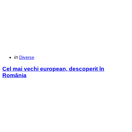
Categories
Posted
in
Diverse
in
Cel mai vechi european, descoperit în
România