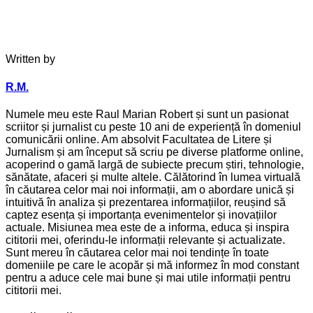
Written by
R.M.
Numele meu este Raul Marian Robert și sunt un pasionat
scriitor și jurnalist cu peste 10 ani de experiență în domeniul
comunicării online. Am absolvit Facultatea de Litere și
Jurnalism și am început să scriu pe diverse platforme online,
acoperind o gamă largă de subiecte precum știri, tehnologie,
sănătate, afaceri și multe altele. Călătorind în lumea virtuală
în căutarea celor mai noi informații, am o abordare unică și
intuitivă în analiza și prezentarea informațiilor, reușind să
captez esența și importanța evenimentelor și inovațiilor
actuale. Misiunea mea este de a informa, educa și inspira
cititorii mei, oferindu-le informații relevante și actualizate.
Sunt mereu în căutarea celor mai noi tendințe în toate
domeniile pe care le acopăr și mă informez în mod constant
pentru a aduce cele mai bune și mai utile informații pentru
cititorii mei.