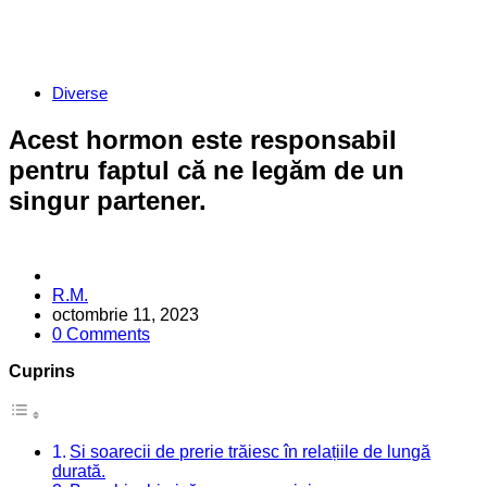
Categories
Diverse
Acest hormon este responsabil
pentru faptul că ne legăm de un
singur partener.
Posted
R.M.
by
octombrie 11, 2023
0 Comments
Cuprins
Si soarecii de prerie trăiesc în relațiile de lungă
durată.