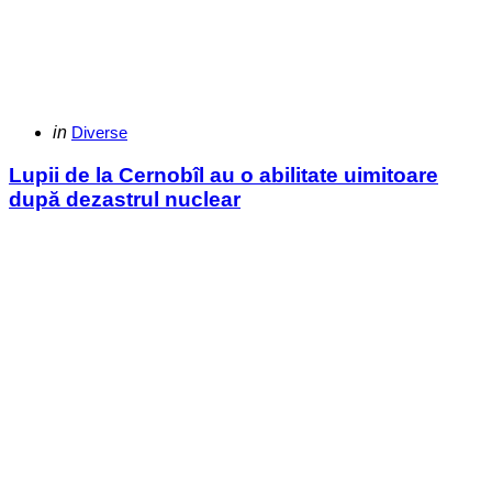
Categories
Posted
in
Diverse
in
Lupii de la Cernobîl au o abilitate uimitoare
după dezastrul nuclear