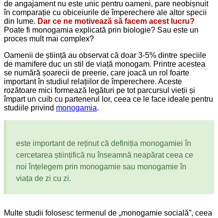
de angajament nu este unic pentru oameni, pare neobișnuit
în comparație cu obiceiurile de împerechere ale altor specii
din lume.
Dar ce ne motivează să facem acest lucru?
Poate fi monogamia explicată prin biologie? Sau este un
proces mult mai complex?
Oamenii de știință au observat că doar 3-5% dintre speciile
de mamifere duc un stil de viață monogam. Printre acestea
se numără șoarecii de preerie, care joacă un rol foarte
important în studiul relațiilor de împerechere. Aceste
rozătoare mici formează legături pe tot parcursul vieții și
împart un cuib cu partenerul lor, ceea ce le face ideale pentru
studiile privind
monogamia
.
este important de reținut că definiția monogamiei în
cercetarea științifică nu înseamnă neapărat ceea ce
noi înțelegem prin monogamie sau monogamie în
viața de zi cu zi.
Multe studii folosesc termenul de „monogamie socială”, ceea