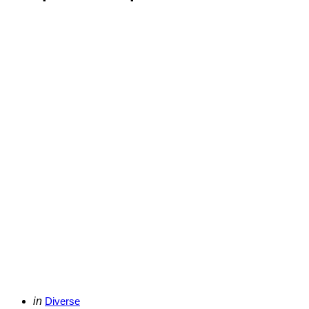
Categories
Posted
in
Diverse