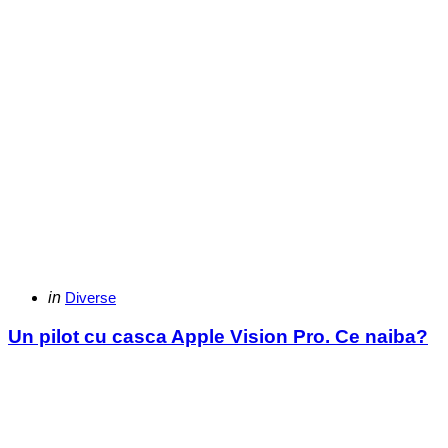
Categories
Posted
in
Diverse
in
Un pilot cu casca Apple Vision Pro. Ce naiba?