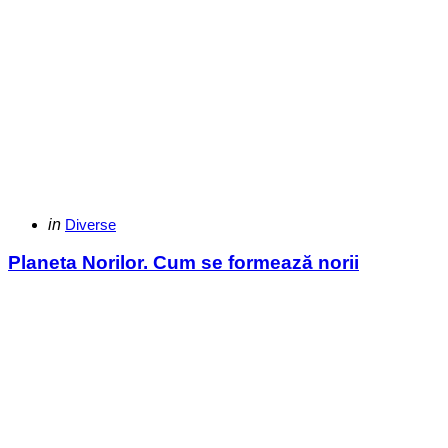
Categories
Posted
in
Diverse
in
Planeta Norilor. Cum se formează norii