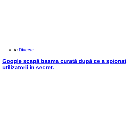
Categories
Posted
in
Diverse
in
Google scapă basma curată după ce a spionat
utilizatorii în secret.