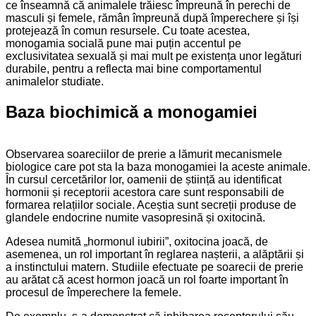
ce înseamnă că animalele trăiesc împreună în perechi de
masculi și femele, rămân împreună după împerechere și își
protejează în comun resursele. Cu toate acestea,
monogamia socială pune mai puțin accentul pe
exclusivitatea sexuală și mai mult pe existența unor legături
durabile, pentru a reflecta mai bine comportamentul
animalelor studiate.
Baza biochimică a monogamiei
Observarea soareciilor de prerie a lămurit mecanismele
biologice care pot sta la baza monogamiei la aceste animale.
În cursul cercetărilor lor, oamenii de știință au identificat
hormonii și receptorii acestora care sunt responsabili de
formarea relațiilor sociale. Aceștia sunt secreții produse de
glandele endocrine numite vasopresină și oxitocină.
Adesea numită „hormonul iubirii”, oxitocina joacă, de
asemenea, un rol important în reglarea nașterii, a alăptării și
a instinctului matern. Studiile efectuate pe soarecii de prerie
au arătat că acest hormon joacă un rol foarte important în
procesul de împerechere la femele.