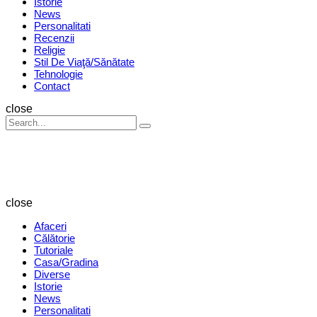
Istorie
News
Personalitati
Recenzii
Religie
Stil De Viaţă/Sănătate
Tehnologie
Contact
Search
close
Search
Search
for:
Revista
Magazin
close
Afaceri
Călătorie
Tutoriale
Casa/Gradina
Diverse
Istorie
News
Personalitati