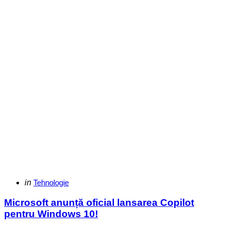
Categories
Posted
in
Tehnologie
in
Microsoft anunță oficial lansarea Copilot
pentru Windows 10!