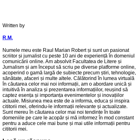
Written by
R.M.
Numele meu este Raul Marian Robert și sunt un pasionat
scriitor și jurnalist cu peste 10 ani de experiență în domeniul
comunicării online. Am absolvit Facultatea de Litere și
Jurnalism și am început să scriu pe diverse platforme online,
acoperind o gamă largă de subiecte precum știri, tehnologie,
sănătate, afaceri și multe altele. Călătorind în lumea virtuală
în căutarea celor mai noi informații, am o abordare unică și
intuitivă în analiza și prezentarea informațiilor, reușind să
captez esența și importanța evenimentelor și inovațiilor
actuale. Misiunea mea este de a informa, educa și inspira
cititorii mei, oferindu-le informații relevante și actualizate.
Sunt mereu în căutarea celor mai noi tendințe în toate
domeniile pe care le acopăr și mă informez în mod constant
pentru a aduce cele mai bune și mai utile informații pentru
cititorii mei.