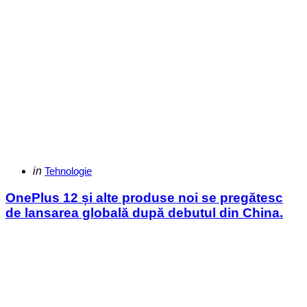
Categories
Posted
in
Tehnologie
in
OnePlus 12 și alte produse noi se pregătesc
de lansarea globală după debutul din China.