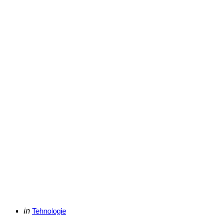
Categories
Posted
in
Tehnologie
in