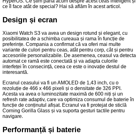
HyperOS. Ce știm până acum despre acest ceas inteligent și
ce îl face atât de special? Hai să aflăm în acest articol.
Design și ecran
Xiaomi Watch S3 va avea un design rotund și elegant, cu
posibilitatea de a schimba cureaua și rama în funcție de
preferințe. Compania a confirmat că va oferi mai multe
variante de culori pentru ceas, atât pentru corp, cât și pentru
accesoriile personalizabile. De asemenea, ceasul va detecta
automat ce ramă este conectată și va adapta culorile
interfeței în consecință, ceea ce este o inovație destul de
interesantă.
Ecranul ceasului va fi un AMOLED de 1,43 inch, cu o
rezoluție de 466 x 466 pixeli și o densitate de 326 PPI.
Acesta va avea o luminozitate maximă de 600 niți și un
refresh rate adaptiv, care va optimiza consumul de baterie în
funcție de conținutul afișat. Ecranul va fi protejat de sticlă
Corning Gorilla Glass și va suporta gesturi tactile pentru
navigare.
Performanță și baterie