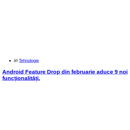
Categories
Posted
in
Tehnologie
in
Android Feature Drop din februarie aduce 9 noi
funcționalități.