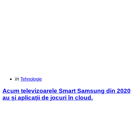
Categories
Posted
in
Tehnologie
in
Acum televizoarele Smart Samsung din 2020
au și aplicații de jocuri în cloud.