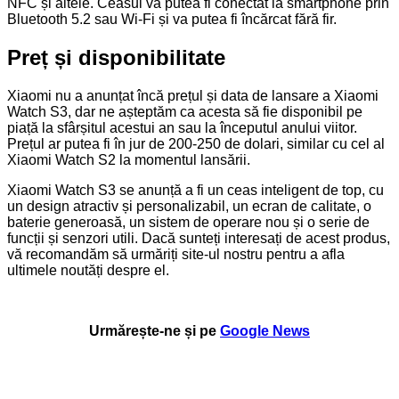
NFC și altele. Ceasul va putea fi conectat la smartphone prin
Bluetooth 5.2 sau Wi-Fi și va putea fi încărcat fără fir.
Preț și disponibilitate
Xiaomi nu a anunțat încă prețul și data de lansare a Xiaomi
Watch S3, dar ne așteptăm ca acesta să fie disponibil pe
piață la sfârșitul acestui an sau la începutul anului viitor.
Prețul ar putea fi în jur de 200-250 de dolari, similar cu cel al
Xiaomi Watch S2 la momentul lansării.
Xiaomi Watch S3 se anunță a fi un ceas inteligent de top, cu
un design atractiv și personalizabil, un ecran de calitate, o
baterie generoasă, un sistem de operare nou și o serie de
funcții și senzori utili. Dacă sunteți interesați de acest produs,
vă recomandăm să urmăriți site-ul nostru pentru a afla
ultimele noutăți despre el.
Urmărește-ne și pe
Google News