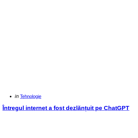
Categories
Posted
in
Tehnologie
in
Întregul internet a fost dezlănțuit pe ChatGPT