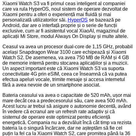
Xiaomi Watch S3 va fi primul ceas inteligent al companiei
care va rula HyperOS, noul sistem de operare dezvoltat de
Xiaomi pentru a oferi o experiență mai fluidă și mai
personalizată utilizatorilor săi.
HyperOS
se bazează pe
Android, dar are o interfață proprie și o serie de funcții
exclusive, cum ar fi asistentul vocal XiaoAI, magazinul de
aplicații Mi Store, modul Always On Display și multe altele.
Ceasul va avea un procesor dual-core de 1,15 GHz, probabil
același Snapdragon Wear 3100 care echipează și Xiaomi
Watch S2. De asemenea, va avea 750 MB de RAM și 4 GB
de memorie internă pentru stocarea aplicațiilor și a muzicii.
Un aspect important este că Xiaomi Watch S3 va suporta
conectivitate 4G prin eSIM, ceea ce înseamnă că va putea
efectua apeluri vocale, trimite mesaje și accesa internetul
fără a avea nevoie de un smartphone asociat.
Bateria ceasului va avea o capacitate de 520 mAh, ușor mai
mare decât cea a predecesorului său, care avea 500 mAh.
Acest lucru ar trebui să asigure o autonomie decentă, având
în vedere că ecranul are un refresh rate adaptiv și că
sistemul de operare este optimizat pentru eficiență
energetică. Compania nu a dezvăluit încă cât timp va rezista
bateria la o singură încărcare, dar ne așteptăm să fie cel
puțin la fel ca la Xiaomi Watch S2, care promitea până la 36