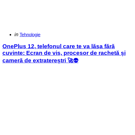
Categories
Posted
in
Tehnologie
in
OnePlus 12, telefonul care te va lăsa fără
cuvinte: Ecran de vis, procesor de rachetă și
cameră de extratereștri 🚀👽