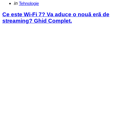
Categories
Posted
in
Tehnologie
in
Ce este Wi-Fi 7? Va aduce o nouă eră de
streaming? Ghid Complet.