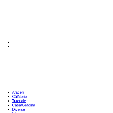
Menu
Search
Revista
Magazin
Menu
Afaceri
Călătorie
Tutoriale
Casa/Gradina
Diverse