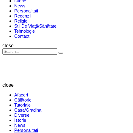
Istorie
News
Personalitati
Recenzii
Religie
Stil De Viaţă/Sănătate
Tehnologie
Contact
Search
close
Search
Search
for:
Revista
Magazin
close
Afaceri
Călătorie
Tutoriale
Casa/Gradina
Diverse
Istorie
News
Personalitati