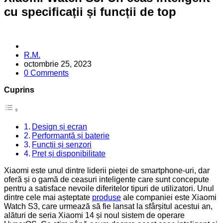
cu specificații și funcții de top
Posted
R.M.
by
octombrie 25, 2023
0 Comments
Cuprins
Design și ecran
Performanță și baterie
Funcții și senzori
Preț și disponibilitate
Xiaomi este unul dintre liderii pieței de smartphone-uri, dar
oferă și o gamă de ceasuri inteligente care sunt concepute
pentru a satisface nevoile diferitelor tipuri de utilizatori. Unul
dintre cele mai așteptate
produse
ale companiei este Xiaomi
Watch S3, care urmează să fie lansat la sfârșitul acestui an,
alături de seria Xiaomi 14 și noul sistem de operare