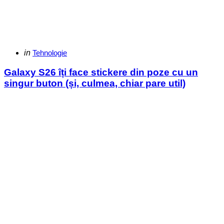
Categories
Posted
in
Tehnologie
in
Galaxy S26 îți face stickere din poze cu un
singur buton (și, culmea, chiar pare util)