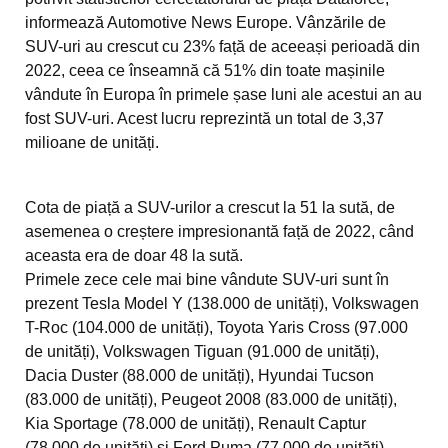
informează Automotive News Europe. Vânzările de
SUV-uri au crescut cu 23% față de aceeași perioadă din
2022, ceea ce înseamnă că 51% din toate mașinile
vândute în Europa în primele șase luni ale acestui an au
fost SUV-uri. Acest lucru reprezintă un total de 3,37
milioane de unități.
Cota de piață a SUV-urilor a crescut la 51 la sută, de
asemenea o creștere impresionantă față de 2022, când
aceasta era de doar 48 la sută.
Primele zece cele mai bine vândute SUV-uri sunt în
prezent Tesla Model Y (138.000 de unități), Volkswagen
T-Roc (104.000 de unități), Toyota Yaris Cross (97.000
de unități), Volkswagen Tiguan (91.000 de unități),
Dacia Duster (88.000 de unități), Hyundai Tucson
(83.000 de unități), Peugeot 2008 (83.000 de unități),
Kia Sportage (78.000 de unități), Renault Captur
(78.000 de unități) și Ford Puma (77.000 de unități).