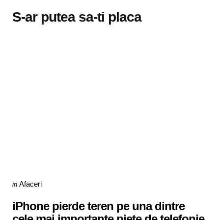
S-ar putea sa-ti placa
Categories
Posted
Afaceri
in
in
iPhone pierde teren pe una dintre
cele mai importante piețe de telefonie