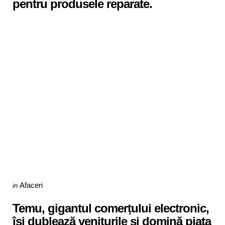
pentru produsele reparate.
Categories
Posted
Afaceri
in
in
Temu, gigantul comerțului electronic,
își dublează veniturile și domină piața