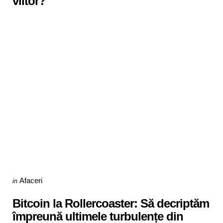
viitor?
Categories
Posted
Afaceri
in
in
Bitcoin la Rollercoaster: Să decriptăm
împreună ultimele turbulențe din