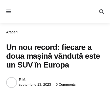
Menu
Se
Categories
Afaceri
Un nou record: fiecare a
doua mașină vândută este
un SUV în Europa
Posted
R.M.
septembrie 13, 2023
0 Comments
by