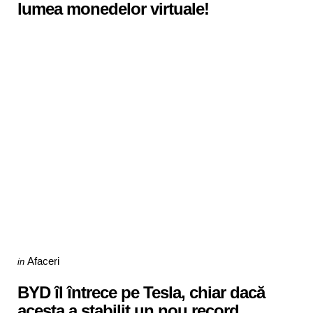
lumea monedelor virtuale!
Categories
Posted
Afaceri
in
in
BYD îl întrece pe Tesla, chiar dacă
acesta a stabilit un nou record