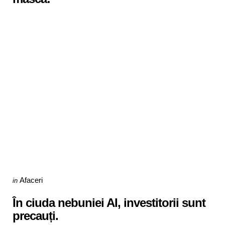
Categories
Posted
Afaceri
in
in
În ciuda nebuniei AI, investitorii sunt
precauți.