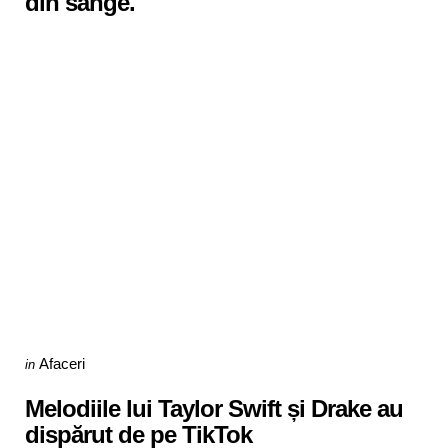
din sânge.
Categories
Posted
Afaceri
in
in
Melodiile lui Taylor Swift și Drake au
dispărut de pe TikTok