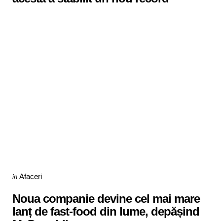
Categories
Posted
Afaceri
in
in
Noua companie devine cel mai mare
lanț de fast-food din lume, depășind