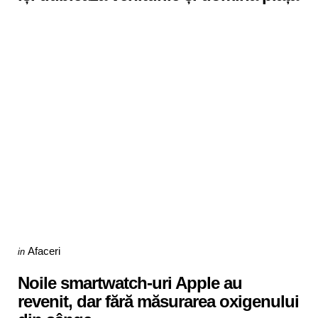
Categories
Posted
Afaceri
in
in
Noile smartwatch-uri Apple au
revenit, dar fără măsurarea oxigenului