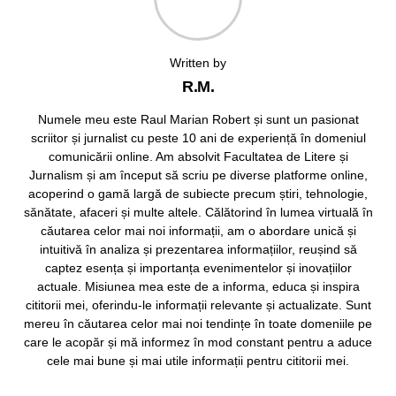
Written by
R.M.
Numele meu este Raul Marian Robert și sunt un pasionat
scriitor și jurnalist cu peste 10 ani de experiență în domeniul
comunicării online. Am absolvit Facultatea de Litere și
Jurnalism și am început să scriu pe diverse platforme online,
acoperind o gamă largă de subiecte precum știri, tehnologie,
sănătate, afaceri și multe altele. Călătorind în lumea virtuală în
căutarea celor mai noi informații, am o abordare unică și
intuitivă în analiza și prezentarea informațiilor, reușind să
captez esența și importanța evenimentelor și inovațiilor
actuale. Misiunea mea este de a informa, educa și inspira
cititorii mei, oferindu-le informații relevante și actualizate. Sunt
mereu în căutarea celor mai noi tendințe în toate domeniile pe
care le acopăr și mă informez în mod constant pentru a aduce
cele mai bune și mai utile informații pentru cititorii mei.