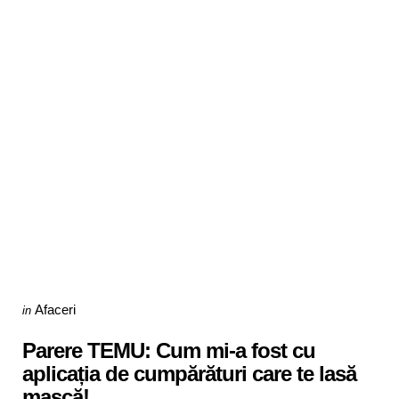
Categories
Posted
Afaceri
in
in
Parere TEMU: Cum mi-a fost cu
aplicația de cumpărături care te lasă
mască!