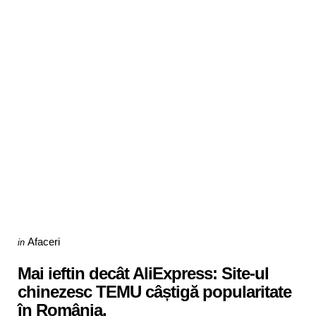
Categories
Posted
Afaceri
in
in
Mai ieftin decât AliExpress: Site-ul
chinezesc TEMU câștigă popularitate
în România.