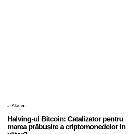
Categories
Posted
Afaceri
in
in
Halving-ul Bitcoin: Catalizator pentru
marea prăbușire a criptomonedelor in