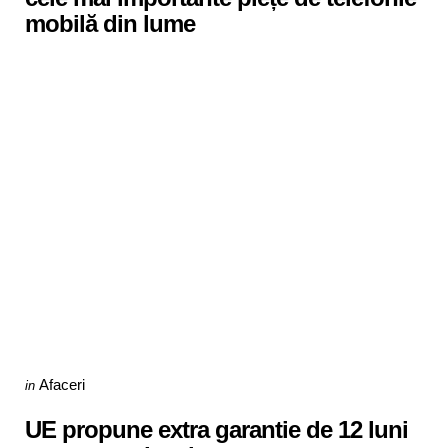
mobilă din lume
Categories
Posted
Afaceri
in
in
UE propune extra garantie de 12 luni