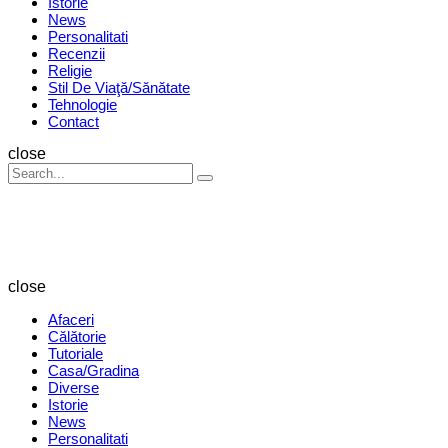
Istorie
News
Personalitati
Recenzii
Religie
Stil De Viaţă/Sănătate
Tehnologie
Contact
Search
close
Search
Search
for:
Revista
Magazin
close
Afaceri
Călătorie
Tutoriale
Casa/Gradina
Diverse
Istorie
News
Personalitati