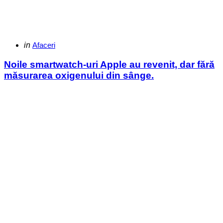
Categories
Posted
in
Afaceri
in
Noile smartwatch-uri Apple au revenit, dar fără
măsurarea oxigenului din sânge.