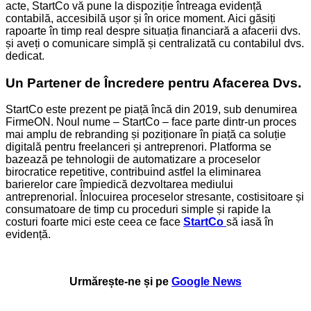
acte, StartCo vă pune la dispoziție întreaga evidență
contabilă, accesibilă ușor și în orice moment. Aici găsiți
rapoarte în timp real despre situația financiară a afacerii dvs.
și aveți o comunicare simplă și centralizată cu contabilul dvs.
dedicat.
Un Partener de Încredere pentru Afacerea Dvs.
StartCo este prezent pe piață încă din 2019, sub denumirea
FirmeON. Noul nume – StartCo – face parte dintr-un proces
mai amplu de rebranding și poziționare în piață ca soluție
digitală pentru freelanceri și antreprenori. Platforma se
bazează pe tehnologii de automatizare a proceselor
birocratice repetitive, contribuind astfel la eliminarea
barierelor care împiedică dezvoltarea mediului
antreprenorial. Înlocuirea proceselor stresante, costisitoare și
consumatoare de timp cu proceduri simple și rapide la
costuri foarte mici este ceea ce face
StartCo
să iasă în
evidență.
Urmărește-ne și pe
Google News