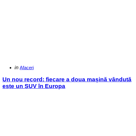
Categories
Posted
in
Afaceri
in
Un nou record: fiecare a doua mașină vândută
este un SUV în Europa