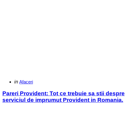
Categories
Posted
in
Afaceri
in
Pareri Provident: Tot ce trebuie sa stii despre
serviciul de imprumut Provident in Romania.