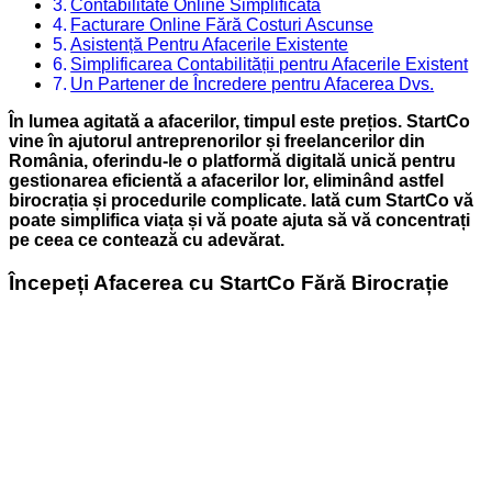
Contabilitate Online Simplificată
Facturare Online Fără Costuri Ascunse
Asistență Pentru Afacerile Existente
Simplificarea Contabilității pentru Afacerile Existent
Un Partener de Încredere pentru Afacerea Dvs.
În lumea agitată a afacerilor, timpul este prețios. StartCo
vine în ajutorul antreprenorilor și freelancerilor din
România, oferindu-le o platformă digitală unică pentru
gestionarea eficientă a afacerilor lor, eliminând astfel
birocrația și procedurile complicate. Iată cum StartCo vă
poate simplifica viața și vă poate ajuta să vă concentrați
pe ceea ce contează cu adevărat.
Începeți Afacerea cu StartCo Fără Birocrație