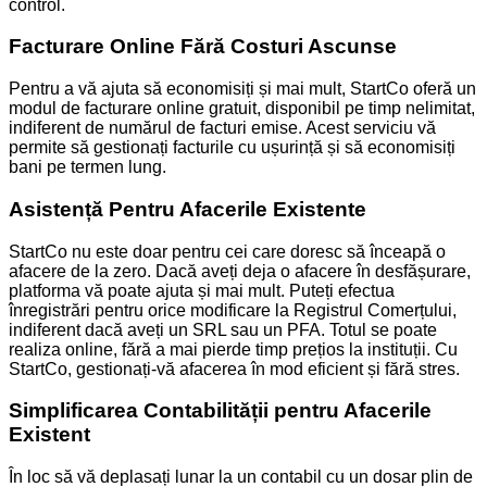
control.
Facturare Online Fără Costuri Ascunse
Pentru a vă ajuta să economisiți și mai mult, StartCo oferă un
modul de facturare online gratuit, disponibil pe timp nelimitat,
indiferent de numărul de facturi emise. Acest serviciu vă
permite să gestionați facturile cu ușurință și să economisiți
bani pe termen lung.
Asistență Pentru Afacerile Existente
StartCo nu este doar pentru cei care doresc să înceapă o
afacere de la zero. Dacă aveți deja o afacere în desfășurare,
platforma vă poate ajuta și mai mult. Puteți efectua
înregistrări pentru orice modificare la Registrul Comerțului,
indiferent dacă aveți un SRL sau un PFA. Totul se poate
realiza online, fără a mai pierde timp prețios la instituții. Cu
StartCo, gestionați-vă afacerea în mod eficient și fără stres.
Simplificarea Contabilității pentru Afacerile
Existent
În loc să vă deplasați lunar la un contabil cu un dosar plin de