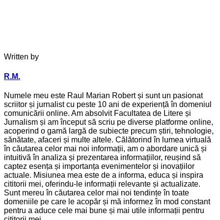
Written by
R.M.
Numele meu este Raul Marian Robert și sunt un pasionat
scriitor și jurnalist cu peste 10 ani de experiență în domeniul
comunicării online. Am absolvit Facultatea de Litere și
Jurnalism și am început să scriu pe diverse platforme online,
acoperind o gamă largă de subiecte precum știri, tehnologie,
sănătate, afaceri și multe altele. Călătorind în lumea virtuală
în căutarea celor mai noi informații, am o abordare unică și
intuitivă în analiza și prezentarea informațiilor, reușind să
captez esența și importanța evenimentelor și inovațiilor
actuale. Misiunea mea este de a informa, educa și inspira
cititorii mei, oferindu-le informații relevante și actualizate.
Sunt mereu în căutarea celor mai noi tendințe în toate
domeniile pe care le acopăr și mă informez în mod constant
pentru a aduce cele mai bune și mai utile informații pentru
cititorii mei.