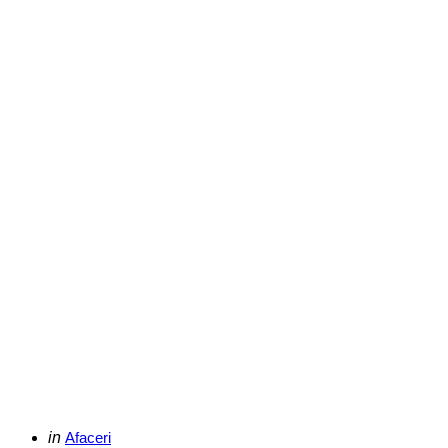
Categories
Posted
in
Afaceri