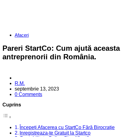
Categories
Afaceri
Pareri StartCo: Cum ajută aceasta
antreprenorii din România.
Posted
R.M.
by
septembrie 13, 2023
0 Comments
Cuprins
Începeți Afacerea cu StartCo Fără Birocrație
Inregistreaza-te Gratuit la Startco