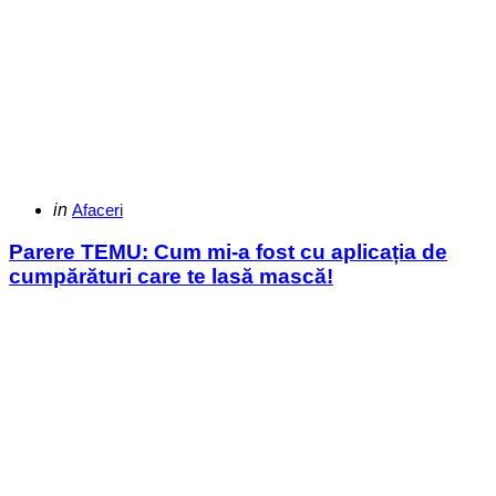
Categories
Posted
in
Afaceri
in
Parere TEMU: Cum mi-a fost cu aplicația de
cumpărături care te lasă mască!