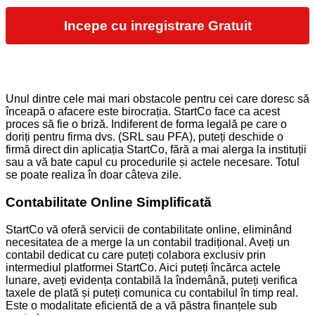
Incepe cu inregistrare Gratuit
Unul dintre cele mai mari obstacole pentru cei care doresc să
înceapă o afacere este birocrația. StartCo face ca acest
proces să fie o briză. Indiferent de forma legală pe care o
doriți pentru firma dvs. (SRL sau PFA), puteți deschide o
firmă direct din aplicația StartCo, fără a mai alerga la instituții
sau a vă bate capul cu procedurile și actele necesare. Totul
se poate realiza în doar câteva zile.
Contabilitate Online Simplificată
StartCo vă oferă servicii de contabilitate online, eliminând
necesitatea de a merge la un contabil tradițional. Aveți un
contabil dedicat cu care puteți colabora exclusiv prin
intermediul platformei StartCo. Aici puteți încărca actele
lunare, aveți evidența contabilă la îndemână, puteți verifica
taxele de plată și puteți comunica cu contabilul în timp real.
Este o modalitate eficientă de a vă păstra finanțele sub