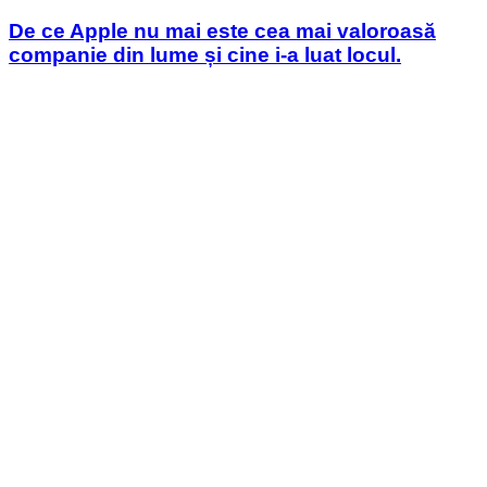
in
De ce Apple nu mai este cea mai valoroasă
companie din lume și cine i-a luat locul.