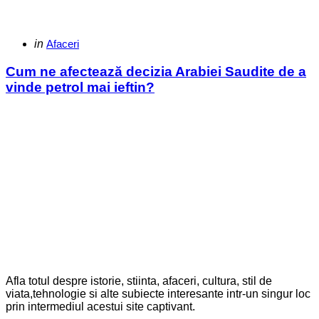
Categories
Posted
in
Afaceri
in
Cum ne afectează decizia Arabiei Saudite de a
vinde petrol mai ieftin?
Afla totul despre istorie, stiinta, afaceri, cultura, stil de
viata,tehnologie si alte subiecte interesante intr-un singur loc
prin intermediul acestui site captivant.