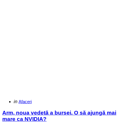
Categories
Posted
in
Afaceri
in
Arm, noua vedetă a bursei. O să ajungă mai
mare ca NVIDIA?