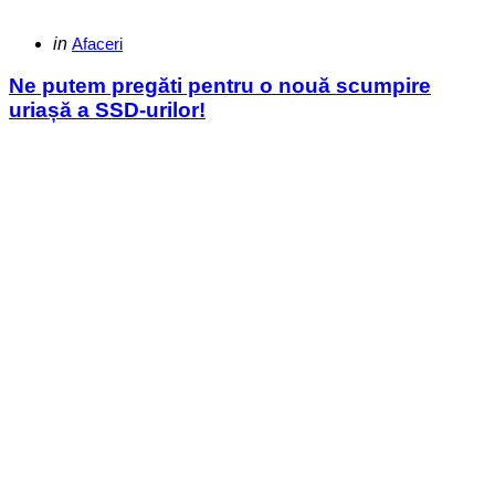
Categories
Posted
in
Afaceri
in
Ne putem pregăti pentru o nouă scumpire
uriașă a SSD-urilor!