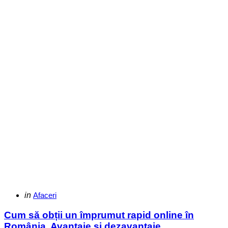
Categories
Posted
in
Afaceri
in
Cum să obții un împrumut rapid online în
România. Avantaje si dezavantaje.