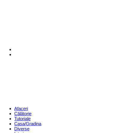
Menu
Search
Revista
Magazin
Menu
Afaceri
Călătorie
Tutoriale
Casa/Gradina
Diverse