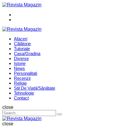
Menu
Search
Revista
Magazin
Menu
Afaceri
Călătorie
Tutoriale
Casa/Gradina
Diverse
Istorie
News
Personalitati
Recenzii
Religie
Stil De Viaţă/Sănătate
Tehnologie
Contact
Search
close
Search
Search
for:
Revista
Magazin
close