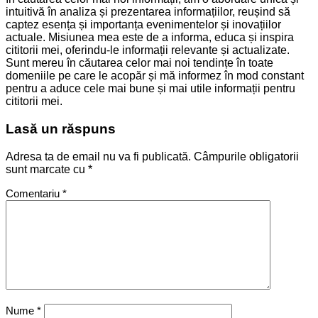
intuitivă în analiza și prezentarea informațiilor, reușind să
captez esența și importanța evenimentelor și inovațiilor
actuale. Misiunea mea este de a informa, educa și inspira
cititorii mei, oferindu-le informații relevante și actualizate.
Sunt mereu în căutarea celor mai noi tendințe în toate
domeniile pe care le acopăr și mă informez în mod constant
pentru a aduce cele mai bune și mai utile informații pentru
cititorii mei.
Lasă un răspuns
Adresa ta de email nu va fi publicată.
Câmpurile obligatorii
sunt marcate cu
*
Comentariu
*
Nume
*