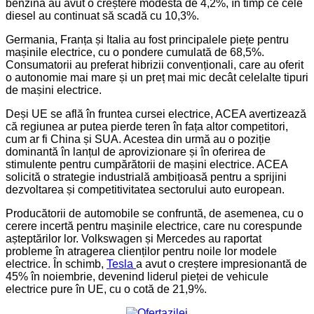
benzină au avut o creștere modestă de 4,2%, în timp ce cele
diesel au continuat să scadă cu 10,3%.
Germania, Franța și Italia au fost principalele piețe pentru
mașinile electrice, cu o pondere cumulată de 68,5%.
Consumatorii au preferat hibrizii convenționali, care au oferit
o autonomie mai mare și un preț mai mic decât celelalte tipuri
de mașini electrice.
Deși UE se află în fruntea cursei electrice, ACEA avertizează
că regiunea ar putea pierde teren în fața altor competitori,
cum ar fi China și SUA. Acestea din urmă au o poziție
dominantă în lanțul de aprovizionare și în oferirea de
stimulente pentru cumpărătorii de mașini electrice. ACEA
solicită o strategie industrială ambițioasă pentru a sprijini
dezvoltarea și competitivitatea sectorului auto european.
Producătorii de automobile se confruntă, de asemenea, cu o
cerere incertă pentru mașinile electrice, care nu corespunde
așteptărilor lor. Volkswagen și Mercedes au raportat
probleme în atragerea clienților pentru noile lor modele
electrice. În schimb,
Tesla
a avut o creștere impresionantă de
45% în noiembrie, devenind liderul pieței de vehicule
electrice pure în UE, cu o cotă de 21,9%.