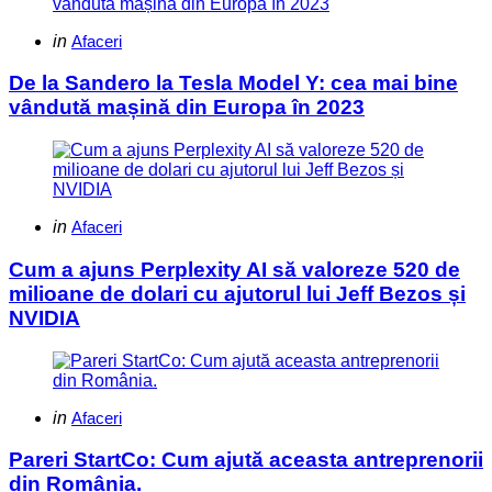
Categories
Posted
in
Afaceri
in
De la Sandero la Tesla Model Y: cea mai bine
vândută mașină din Europa în 2023
Categories
Posted
in
Afaceri
in
Cum a ajuns Perplexity AI să valoreze 520 de
milioane de dolari cu ajutorul lui Jeff Bezos și
NVIDIA
Categories
Posted
in
Afaceri
in
Pareri StartCo: Cum ajută aceasta antreprenorii
din România.