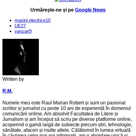
Urmărește-ne și pe
Google News
masini electrice
10
UE
27
vanzari
9
Written by
R.M.
Numele meu este Raul Marian Robert și sunt un pasionat
scriitor și jurnalist cu peste 10 ani de experiență în domeniul
comunicării online. Am absolvit Facultatea de Litere și
Jurnalism și am început să scriu pe diverse platforme online,
acoperind o gamă largă de subiecte precum știri, tehnologie,
sănătate, afaceri și multe altele. Călătorind în lumea virtuală
în căutarea celor mai noi informații, am o abordare unică și