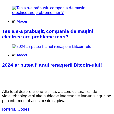
Categories
Posted
in
Afaceri
in
Tesla s-a prăbușit, compania de mașini
electrice are probleme mari?
Categories
Posted
in
Afaceri
in
2024 ar putea fi anul renașterii Bitcoin-ului!
Afla totul despre istorie, stiinta, afaceri, cultura, stil de
viata,tehnologie si alte subiecte interesante intr-un singur loc
prin intermediul acestui site captivant.
Referral Codes