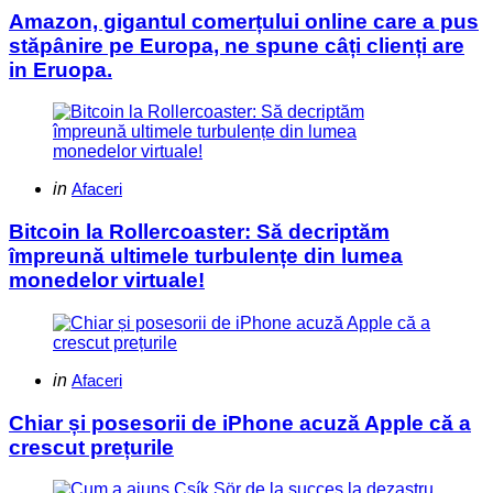
Amazon, gigantul comerțului online care a pus
stăpânire pe Europa, ne spune câți clienți are
in Eruopa.
Categories
Posted
in
Afaceri
in
Bitcoin la Rollercoaster: Să decriptăm
împreună ultimele turbulențe din lumea
monedelor virtuale!
Categories
Posted
in
Afaceri
in
Chiar și posesorii de iPhone acuză Apple că a
crescut prețurile