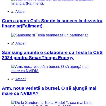
Categories
Posted
in
Afaceri
in
Cum a ajuns Csík Sör de la succes la dezastru
financiar(Faliment).
Categories
Posted
in
Afaceri
in
Samsung anunță o colaborare cu Tesla la CES
2024 pentru SmartThings Energy
Categories
Posted
in
Afaceri
in
Arm, noua vedetă a bursei. O să ajungă mai
mare ca NVIDIA?