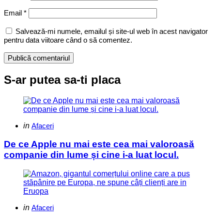
Email
*
Salvează-mi numele, emailul și site-ul web în acest navigator
pentru data viitoare când o să comentez.
S-ar putea sa-ti placa
Categories
Posted
in
Afaceri
in
De ce Apple nu mai este cea mai valoroasă
companie din lume și cine i-a luat locul.
Categories
Posted
in
Afaceri
in