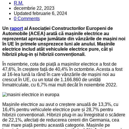
Posted
R.M.
by
decembrie 22, 2023
Updated
februarie 6, 2024
0 Comments
Un
raport
al Asociației Constructorilor Europeni de
Automobile (ACEA) arată că mașinile electrice au
reprezentat aproape jumătate din vânzările de mașini noi
în UE în primele unsprezece luni ale anului. Mașinile
electrice includ atât vehiculele electrice pure, cât și
hibrizii plug-in și hibrizii convenționali.
În noiembrie, cota de piață a mașinilor electrice a fost de
47,6%, în creștere față de 40,4% în octombrie. Acesta a fost
al 16-lea lună la rând în care vânzările de mașini noi au
crescut în UE, cu un total de 1.166.860 de unități
înmatriculate, cu 6,7% mai mult decât în noiembrie 2022.
Mașinile electrice au avut o creștere anuală de 13,3%, cu
16,4% pentru vehiculele electrice pure și 28,7% pentru
hibrizii convenționali. Hibrizii plug-in au înregistrat o scădere
de 22,1%, afectați de reducerea cererii din Germania, cea
mai mare piață pentru această categorie. Mașinile pe