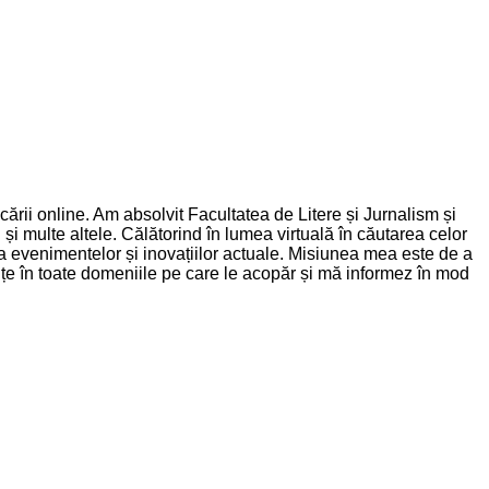
rii online. Am absolvit Facultatea de Litere și Jurnalism și
și multe altele. Călătorind în lumea virtuală în căutarea celor
nța evenimentelor și inovațiilor actuale. Misiunea mea este de a
dințe în toate domeniile pe care le acopăr și mă informez în mod