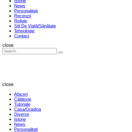
Istorie
News
Personalitati
Recenzii
Religie
Stil De Viaţă/Sănătate
Tehnologie
Contact
Search
close
Search
Search
for:
Revista
Magazin
close
Afaceri
Călătorie
Tutoriale
Casa/Gradina
Diverse
Istorie
News
Personalitati