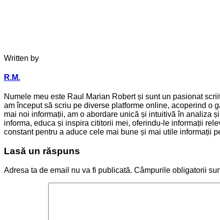
Written by
R.M.
Numele meu este Raul Marian Robert și sunt un pasionat scriitor
am început să scriu pe diverse platforme online, acoperind o ga
mai noi informații, am o abordare unică și intuitivă în analiza 
informa, educa și inspira cititorii mei, oferindu-le informații 
constant pentru a aduce cele mai bune și mai utile informații pen
Lasă un răspuns
Adresa ta de email nu va fi publicată.
Câmpurile obligatorii su