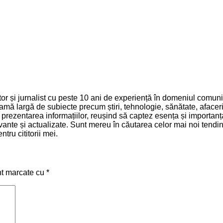
 și jurnalist cu peste 10 ani de experiență în domeniul comunică
mă largă de subiecte precum știri, tehnologie, sănătate, afaceri 
și prezentarea informațiilor, reușind să captez esența și importa
relevante și actualizate. Sunt mereu în căutarea celor mai noi ten
tru cititorii mei.
nt marcate cu
*