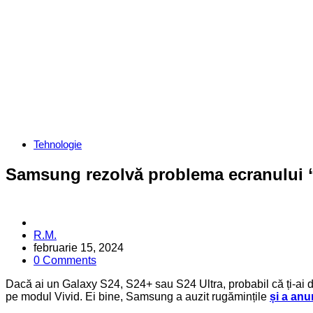
Categories
Tehnologie
Samsung rezolvă problema ecranului “
Posted
R.M.
by
februarie 15, 2024
0 Comments
Dacă ai un Galaxy S24, S24+ sau S24 Ultra, probabil că ți-ai da
pe modul Vivid. Ei bine, Samsung a auzit rugămințile
și a anu