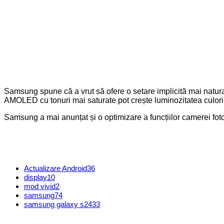
Samsung spune că a vrut să ofere o setare implicită mai natural
AMOLED cu tonuri mai saturate pot crește luminozitatea culoril
Samsung a mai anunțat și o optimizare a funcțiilor camerei foto. N
Actualizare Android
36
display
10
mod vivid
2
samsung
74
samsung galaxy s24
33