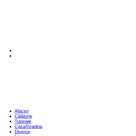
Menu
Search
Revista
Magazin
Menu
Afaceri
Călătorie
Tutoriale
Casa/Gradina
Diverse