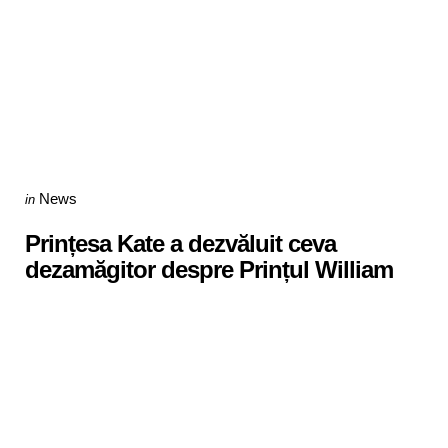
Categories
Posted
News
in
in
Prințesa Kate a dezvăluit ceva
dezamăgitor despre Prințul William