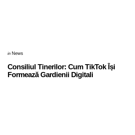
Categories
Posted
News
in
in
Consiliul Tinerilor: Cum TikTok Își
Formează Gardienii Digitali