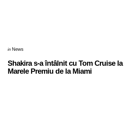
Categories
Posted
News
in
in
Shakira s-a întâlnit cu Tom Cruise la
Marele Premiu de la Miami