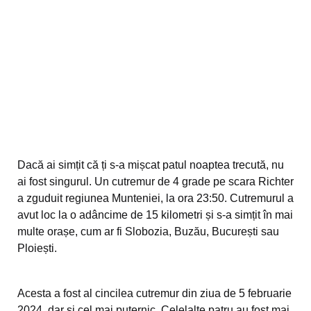
Dacă ai simțit că ți s-a mișcat patul noaptea trecută, nu
ai fost singurul. Un cutremur de 4 grade pe scara Richter
a zguduit regiunea Munteniei, la ora 23:50. Cutremurul a
avut loc la o adâncime de 15 kilometri și s-a simțit în mai
multe orașe, cum ar fi Slobozia, Buzău, București sau
Ploiești.
Acesta a fost al cincilea cutremur din ziua de 5 februarie
2024, dar și cel mai puternic. Celelalte patru au fost mai