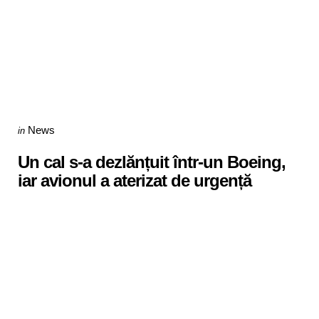
Categories
Posted
News
in
in
Un cal s-a dezlănțuit într-un Boeing,
iar avionul a aterizat de urgență