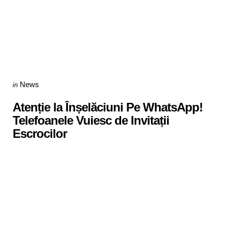
Categories
Posted
News
in
in
Atenție la Înșelăciuni Pe WhatsApp!
Telefoanele Vuiesc de Invitații
Escrocilor