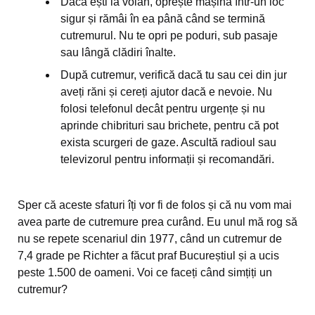
Dacă ești la volan, oprește mașina într-un loc
sigur și rămâi în ea până când se termină
cutremurul. Nu te opri pe poduri, sub pasaje
sau lângă clădiri înalte.
După cutremur, verifică dacă tu sau cei din jur
aveți răni și cereți ajutor dacă e nevoie. Nu
folosi telefonul decât pentru urgențe și nu
aprinde chibrituri sau brichete, pentru că pot
exista scurgeri de gaze. Ascultă radioul sau
televizorul pentru informații și recomandări.
Sper că aceste sfaturi îți vor fi de folos și că nu vom mai
avea parte de cutremure prea curând. Eu unul mă rog să
nu se repete scenariul din 1977, când un cutremur de
7,4 grade pe Richter a făcut praf Bucureștiul și a ucis
peste 1.500 de oameni. Voi ce faceți când simțiți un
cutremur?