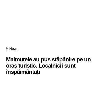
Categories
Posted
News
in
in
Maimuțele au pus stăpânire pe un
oraș turistic. Localnicii sunt
înspăimântați