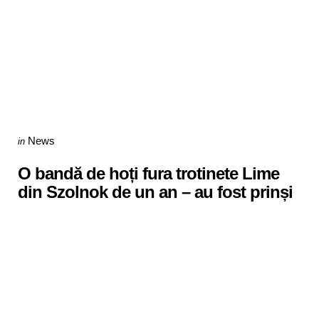
Categories
Posted
News
in
in
O bandă de hoți fura trotinete Lime
din Szolnok de un an – au fost prinși