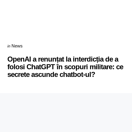
Categories
Posted
News
in
in
OpenAI a renunțat la interdicția de a
folosi ChatGPT în scopuri militare: ce
secrete ascunde chatbot-ul?