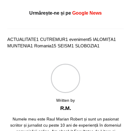
Urmărește-ne și pe
Google News
ACTUALITATE
1
CUTREMUR
1
eveniment
5
IALOMIȚA
1
MUNTENIA
1
Romania
15
SEISM
1
SLOBOZIA
1
Written by
R.M.
Numele meu este Raul Marian Robert și sunt un pasionat
scriitor și jurnalist cu peste 10 ani de experiență în domeniul