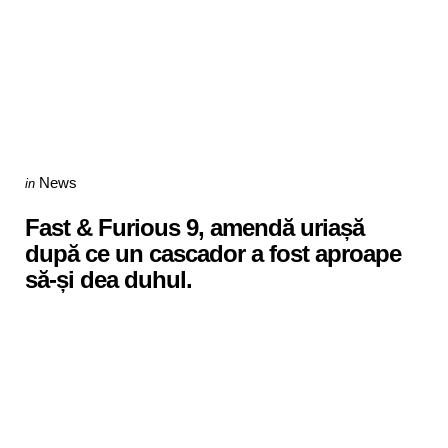
Categories
Posted
News
in
in
Fast & Furious 9, amendă uriașă
după ce un cascador a fost aproape
să-și dea duhul.