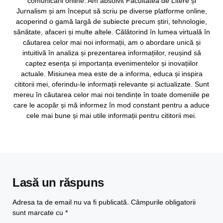
comunicării online. Am absolvit Facultatea de Litere și
Jurnalism și am început să scriu pe diverse platforme online,
acoperind o gamă largă de subiecte precum știri, tehnologie,
sănătate, afaceri și multe altele. Călătorind în lumea virtuală în
căutarea celor mai noi informații, am o abordare unică și
intuitivă în analiza și prezentarea informațiilor, reușind să
captez esența și importanța evenimentelor și inovațiilor
actuale. Misiunea mea este de a informa, educa și inspira
cititorii mei, oferindu-le informații relevante și actualizate. Sunt
mereu în căutarea celor mai noi tendințe în toate domeniile pe
care le acopăr și mă informez în mod constant pentru a aduce
cele mai bune și mai utile informații pentru cititorii mei.
Lasă un răspuns
Adresa ta de email nu va fi publicată.
Câmpurile obligatorii
sunt marcate cu
*