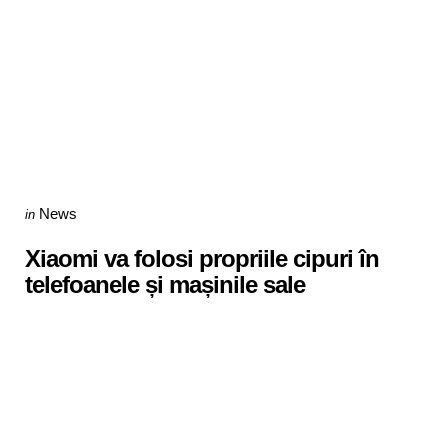
Categories
Posted
News
in
in
Xiaomi va folosi propriile cipuri în
telefoanele și mașinile sale