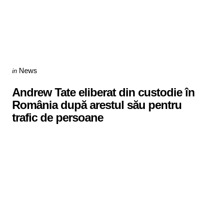
Categories
Posted
News
in
in
Andrew Tate eliberat din custodie în
România după arestul său pentru
trafic de persoane