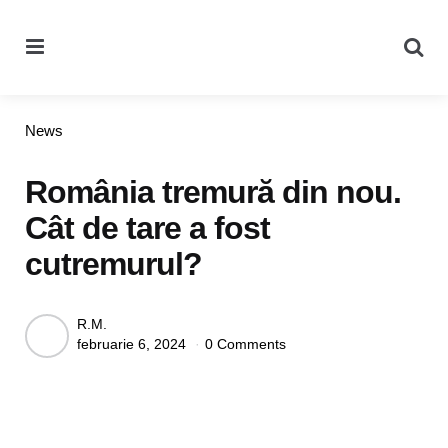
Menu
Se
Categories
News
România tremură din nou.
Cât de tare a fost
cutremurul?
Posted
R.M.
februarie 6, 2024
0 Comments
by