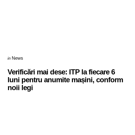
Categories
Posted
News
in
in
Verificări mai dese: ITP la fiecare 6
luni pentru anumite mașini, conform
noii legi