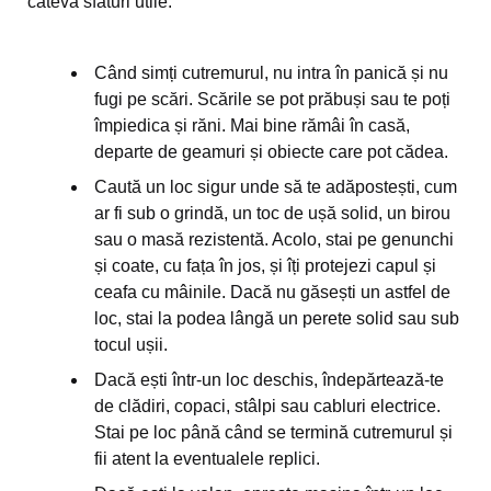
câteva sfaturi utile:
Când simți cutremurul, nu intra în panică și nu
fugi pe scări. Scările se pot prăbuși sau te poți
împiedica și răni. Mai bine rămâi în casă,
departe de geamuri și obiecte care pot cădea.
Caută un loc sigur unde să te adăpostești, cum
ar fi sub o grindă, un toc de ușă solid, un birou
sau o masă rezistentă. Acolo, stai pe genunchi
și coate, cu fața în jos, și îți protejezi capul și
ceafa cu mâinile. Dacă nu găsești un astfel de
loc, stai la podea lângă un perete solid sau sub
tocul ușii.
Dacă ești într-un loc deschis, îndepărtează-te
de clădiri, copaci, stâlpi sau cabluri electrice.
Stai pe loc până când se termină cutremurul și
fii atent la eventualele replici.