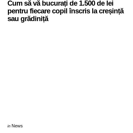
Cum să vă bucurați de 1.500 de lei
pentru fiecare copil înscris la creșință
sau grădiniță
Categories
Posted
News
in
in