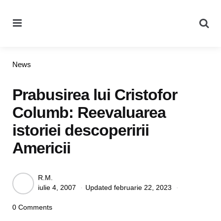
Menu
Se
Categories
News
Prabusirea lui Cristofor
Columb: Reevaluarea
istoriei descoperirii
Americii
Posted
R.M.
iulie 4, 2007
Updated
februarie 22, 2023
by
0 Comments