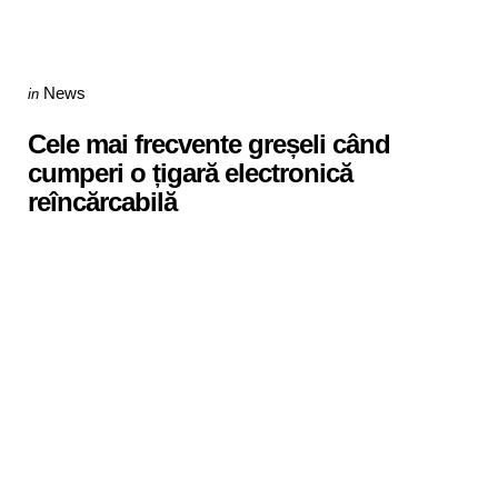
Categories
Posted
News
in
in
Cele mai frecvente greșeli când
cumperi o țigară electronică
reîncărcabilă