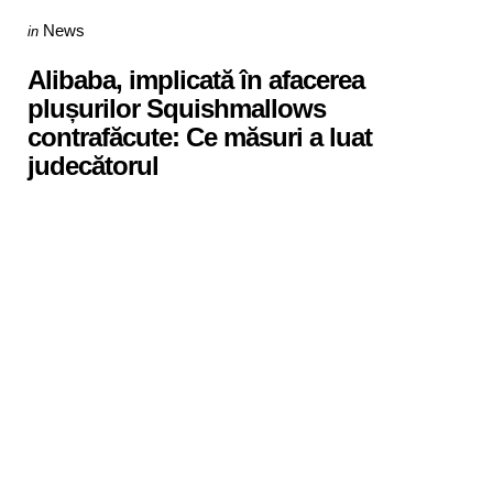
Categories
Posted
News
in
in
Alibaba, implicată în afacerea
plușurilor Squishmallows
contrafăcute: Ce măsuri a luat
judecătorul