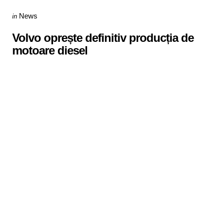
Categories
Posted
News
in
in
Volvo oprește definitiv producția de
motoare diesel