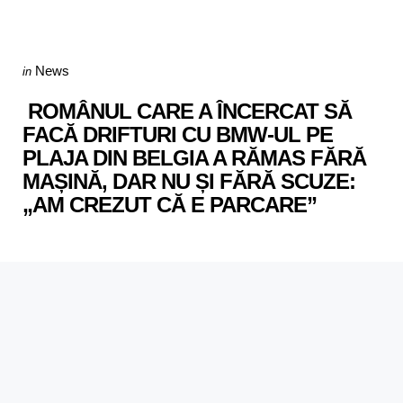
Categories
Posted
News
in
in
ROMÂNUL CARE A ÎNCERCAT SĂ
FACĂ DRIFTURI CU BMW-UL PE
PLAJA DIN BELGIA A RĂMAS FĂRĂ
MAȘINĂ, DAR NU ȘI FĂRĂ SCUZE:
„AM CREZUT CĂ E PARCARE”