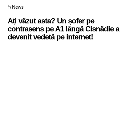
Categories
Posted
News
in
in
Ați văzut asta? Un șofer pe
contrasens pe A1 lângă Cisnădie a
devenit vedetă pe internet!