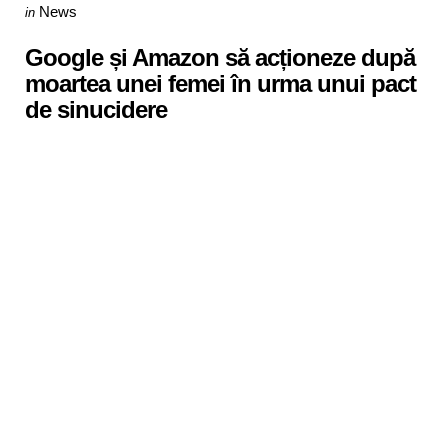
Categories
Posted
News
in
in
Google și Amazon să acționeze după
moartea unei femei în urma unui pact
de sinucidere