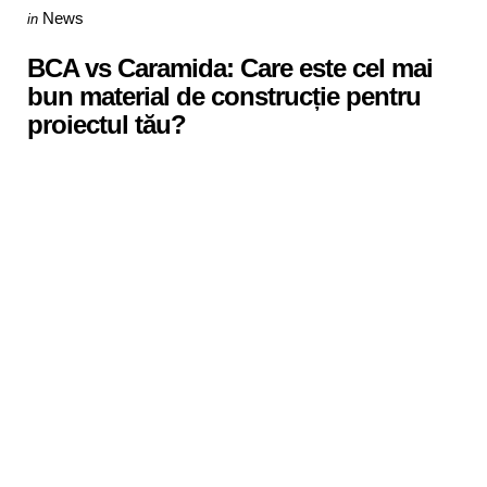
Categories
Posted
News
in
in
BCA vs Caramida: Care este cel mai
bun material de construcție pentru
proiectul tău?