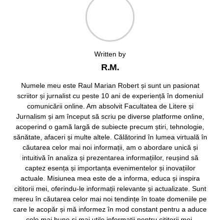
Written by
R.M.
Numele meu este Raul Marian Robert și sunt un pasionat
scriitor și jurnalist cu peste 10 ani de experiență în domeniul
comunicării online. Am absolvit Facultatea de Litere și
Jurnalism și am început să scriu pe diverse platforme online,
acoperind o gamă largă de subiecte precum știri, tehnologie,
sănătate, afaceri și multe altele. Călătorind în lumea virtuală în
căutarea celor mai noi informații, am o abordare unică și
intuitivă în analiza și prezentarea informațiilor, reușind să
captez esența și importanța evenimentelor și inovațiilor
actuale. Misiunea mea este de a informa, educa și inspira
cititorii mei, oferindu-le informații relevante și actualizate. Sunt
mereu în căutarea celor mai noi tendințe în toate domeniile pe
care le acopăr și mă informez în mod constant pentru a aduce
cele mai bune și mai utile informații pentru cititorii mei.