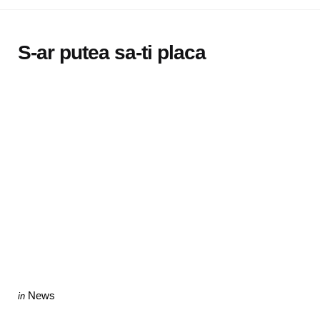
S-ar putea sa-ti placa
Categories
Posted
News
in
in