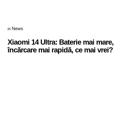
Categories
Posted
News
in
in
Xiaomi 14 Ultra: Baterie mai mare,
încărcare mai rapidă, ce mai vrei?