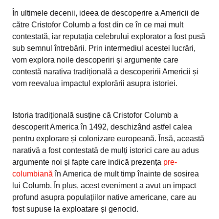
În ultimele decenii, ideea de descoperire a Americii de
către Cristofor Columb a fost din ce în ce mai mult
contestată, iar reputația celebrului explorator a fost pusă
sub semnul întrebării. Prin intermediul acestei lucrări,
vom explora noile descoperiri și argumente care
contestă narativa tradițională a descoperirii Americii și
vom reevalua impactul explorării asupra istoriei.
Istoria tradițională susține că Cristofor Columb a
descoperit America în 1492, deschizând astfel calea
pentru explorare și colonizare europeană. Însă, această
narativă a fost contestată de mulți istorici care au adus
argumente noi și fapte care indică prezența
pre-
columbiană
în America de mult timp înainte de sosirea
lui Columb. În plus, acest eveniment a avut un impact
profund asupra populațiilor native americane, care au
fost supuse la exploatare și genocid.