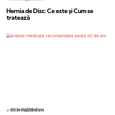
in
Hernia de Disc: Ce este și Cum se
tratează
Categories
Posted
Stil De Viaţă/Sănătate
in
in