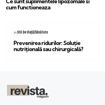
Ce sunt suplimentele lipozomale si
cum functioneaza
Categories
Posted
Stil De Viaţă/Sănătate
in
in
Prevenirea ridurilor: Soluție
nutrițională sau chirurgicală?