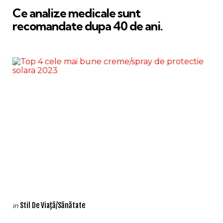
Ce analize medicale sunt
recomandate dupa 40 de ani.
Categories
Posted
Stil De Viaţă/Sănătate
in
in