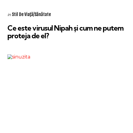
Categories
Posted
Stil De Viaţă/Sănătate
in
in
Ce este virusul Nipah și cum ne putem
proteja de el?