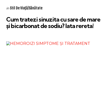
Categories
Posted
Stil De Viaţă/Sănătate
in
in
Cum tratezi sinuzita cu sare de mare
și bicarbonat de sodiu? Iata rereta!