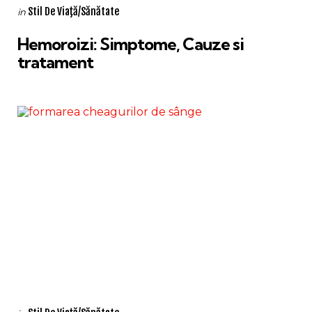
Categories
Posted
Stil De Viaţă/Sănătate
in
in
Hemoroizi: Simptome, Cauze si
tratament
Categories
Posted