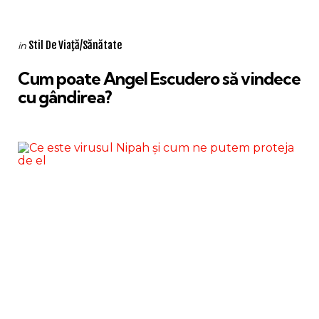
Categories
Posted
Stil De Viaţă/Sănătate
in
in
Cum poate Angel Escudero să vindece
cu gândirea?