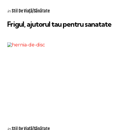
Categories
Posted
Stil De Viaţă/Sănătate
in
in
Frigul, ajutorul tau pentru sanatate
Categories
Posted
Stil De Viaţă/Sănătate
in