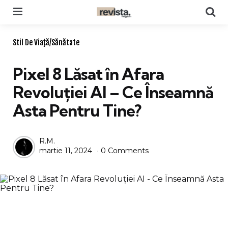
Menu
Se
Categories
Stil De Viaţă/Sănătate
Pixel 8 Lăsat în Afara
Revoluției AI – Ce Înseamnă
Asta Pentru Tine?
Posted
R.M.
martie 11, 2024
0 Comments
by