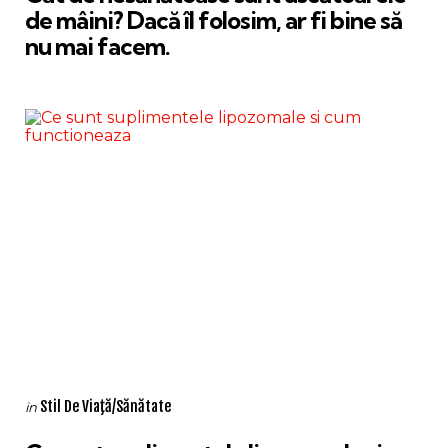
de mâini? Dacă îl folosim, ar fi bine să
nu mai facem.
Categories
Posted
Stil De Viaţă/Sănătate
in
in