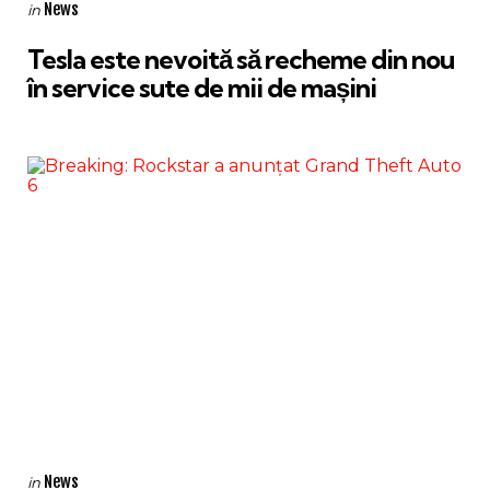
Categories
Posted
News
in
in
Tesla este nevoită să recheme din nou
în service sute de mii de mașini
Categories
Posted
News
in