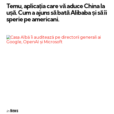
Temu, aplicația care vă aduce China la
ușă. Cum a ajuns să bată Alibaba și să îi
sperie pe americani.
Categories
Posted
News
in