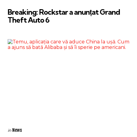
in
Breaking: Rockstar a anunțat Grand
Theft Auto 6
Categories
Posted
News
in
in