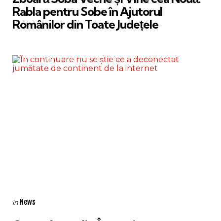
Rabla pentru Sobe în Ajutorul
Românilor din Toate Județele
Categories
Posted
News
in
in