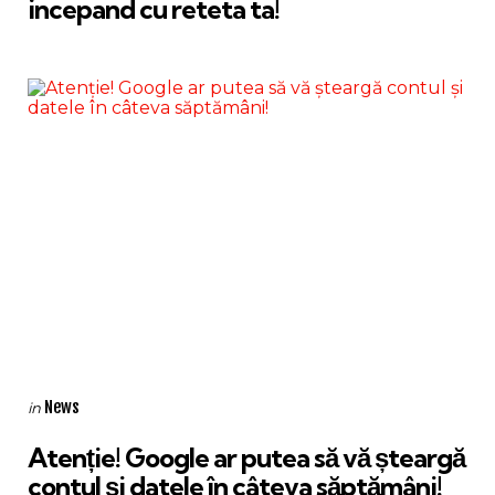
incepand cu reteta ta!
Categories
Posted
News
in
in
Atenție! Google ar putea să vă șteargă
contul și datele în câteva săptămâni!