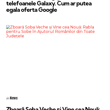
telefoanele Galaxy. Cum ar putea
egala oferta Google
Categories
Posted
News
in
in
Zboară Soba Veche și Vine cea Nouă: