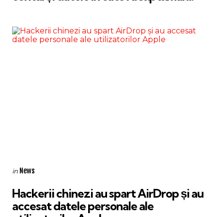
Categories
Posted
News
in
in
Hackerii chinezi au spart AirDrop și au
accesat datele personale ale