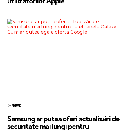
utilizatorilor Apple
Categories
Posted
News
in
in
Samsung ar putea oferi actualizări de
securitate mai lungi pentru