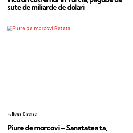
sute de miliarde de dolari
Categories
Posted
News
Diverse
in
in
Piure de morcovi – Sanatatea ta,