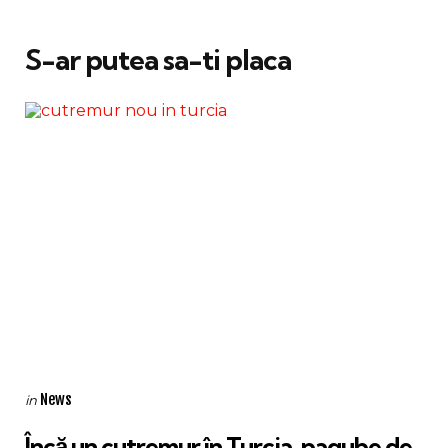
S-ar putea sa-ti placa
Categories
Posted
News
in
in
Încă un cutremur în Turcia, pagube de