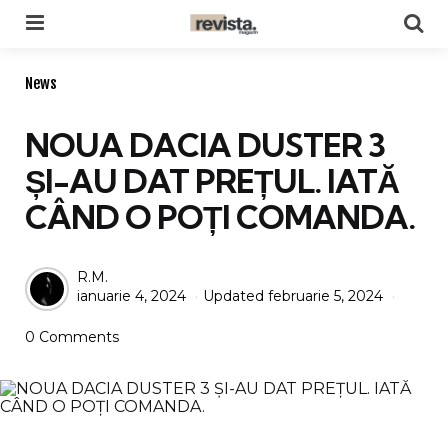
Menu
Se
Categories
News
NOUA DACIA DUSTER 3
ȘI-AU DAT PREȚUL. IATĂ
CÂND O POȚI COMANDA.
Posted
R.M.
ianuarie 4, 2024
Updated
februarie 5, 2024
by
0 Comments