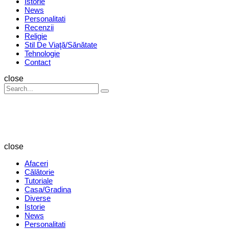
Istorie
News
Personalitati
Recenzii
Religie
Stil De Viaţă/Sănătate
Tehnologie
Contact
Search
close
Search
Search
for:
Revista
Magazin
close
Afaceri
Călătorie
Tutoriale
Casa/Gradina
Diverse
Istorie
News
Personalitati