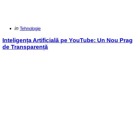
Categories
Posted
in
Tehnologie
in
Inteligența Artificială pe YouTube: Un Nou Prag
de Transparență