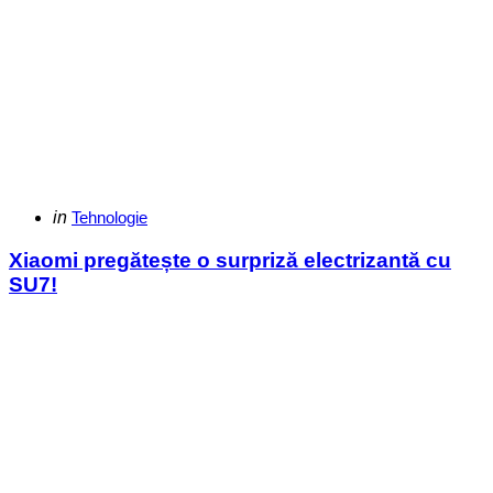
Categories
Posted
in
Tehnologie
in
Xiaomi pregătește o surpriză electrizantă cu
SU7!