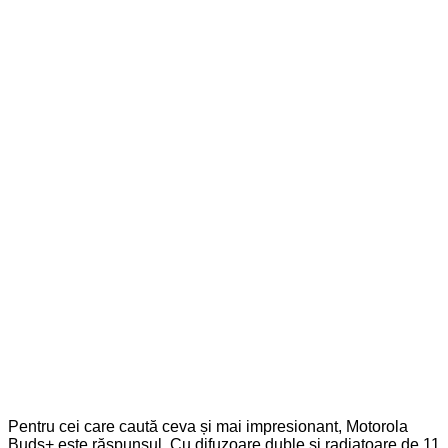
Pentru cei care caută ceva și mai impresionant, Motorola
Buds+ este răspunsul. Cu difuzoare duble și radiatoare de 11