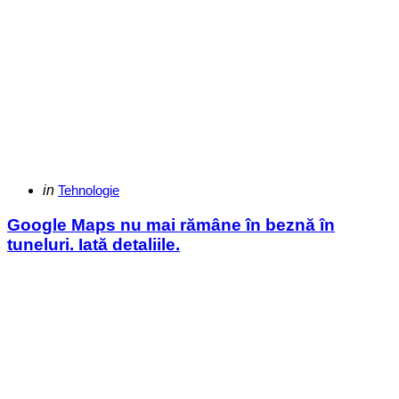
Categories
Posted
in
Tehnologie
in
Google Maps nu mai rămâne în beznă în
tuneluri. Iată detaliile.