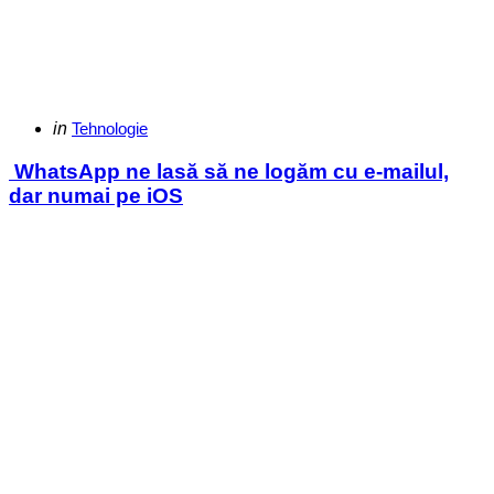
Categories
Posted
in
Tehnologie
in
WhatsApp ne lasă să ne logăm cu e-mailul,
dar numai pe iOS