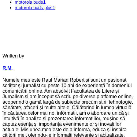
motorola buds
1
motorola buds plus
1
Written by
R.M.
Numele meu este Raul Marian Robert și sunt un pasionat
scriitor și jurnalist cu peste 10 ani de experiență în domeniul
comunicării online. Am absolvit Facultatea de Litere și
Jurnalism și am început să scriu pe diverse platforme online,
acoperind o gamă largă de subiecte precum știri, tehnologie,
sănătate, afaceri și multe altele. Călătorind în lumea virtuală
în căutarea celor mai noi informații, am o abordare unică și
intuitivă în analiza și prezentarea informațiilor, reușind să
captez esența și importanța evenimentelor și inovațiilor
actuale. Misiunea mea este de a informa, educa și inspira
cititorii mei, oferindu-le informații relevante și actualizate.