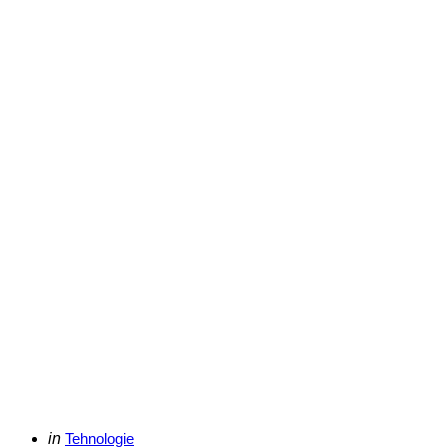
Categories
Posted
in
Tehnologie