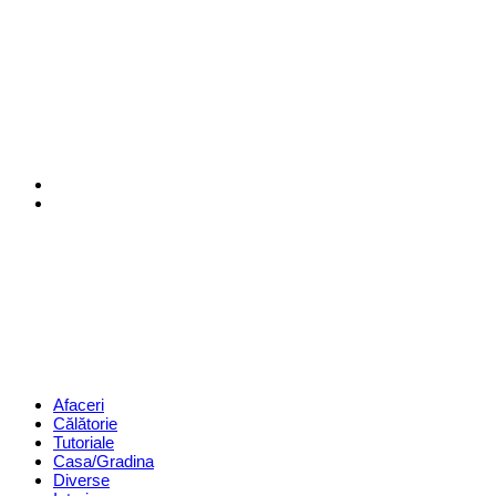
Menu
Search
Revista
Magazin
Menu
Afaceri
Călătorie
Tutoriale
Casa/Gradina
Diverse