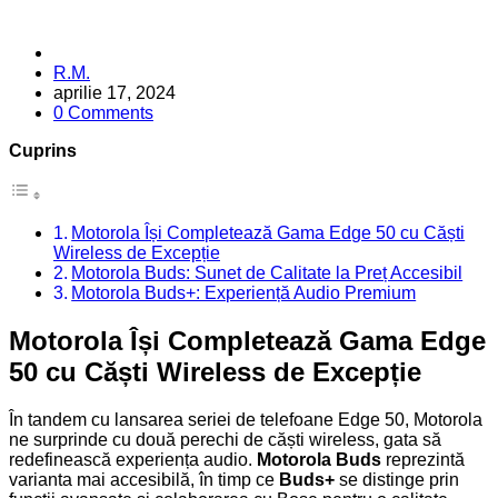
Posted
R.M.
by
aprilie 17, 2024
0 Comments
Cuprins
Motorola Își Completează Gama Edge 50 cu Căști
Wireless de Excepție
Motorola Buds: Sunet de Calitate la Preț Accesibil
Motorola Buds+: Experiență Audio Premium
Motorola Își Completează Gama Edge
50 cu Căști Wireless de Excepție
În tandem cu lansarea seriei de telefoane Edge 50, Motorola
ne surprinde cu două perechi de căști wireless, gata să
redefinească experiența audio.
Motorola Buds
reprezintă
varianta mai accesibilă, în timp ce
Buds+
se distinge prin