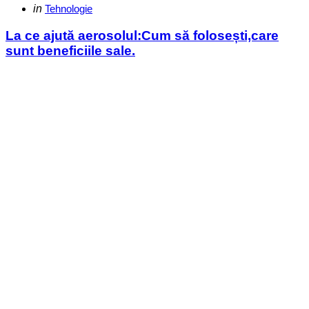
Categories
Posted
in
Tehnologie
in
La ce ajută aerosolul:Cum să folosești,care
sunt beneficiile sale.