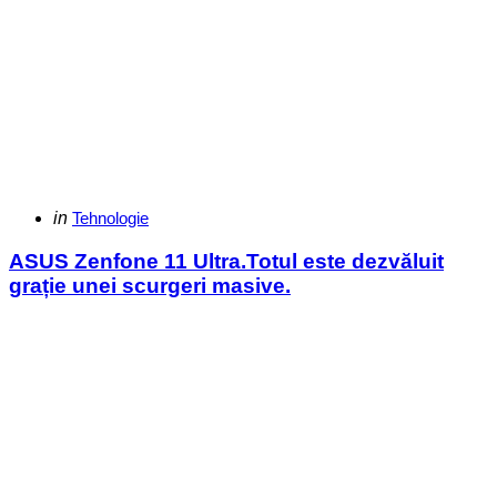
Categories
Posted
in
Tehnologie
in
ASUS Zenfone 11 Ultra.Totul este dezvăluit
grație unei scurgeri masive.