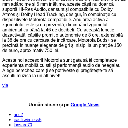
mm adâncime și 6 mm înălțime, aceste căști nu doar că
suportă Hi-Res Audio, dar sunt și compatibile cu Dolby
Atmos și Dolby Head Tracking, desigur, în combinație cu
dispozitivele Motorola compatibile. Anularea activă a
zgomotului este și ea prezentă, diminuând zgomotul
ambiental cu până la 46 de decibeli. Cu această funcție
dezactivată, căștile promit o autonomie de 8 ore, extensibilă
la 38 de ore cu carcasa de încărcare. Motorola Buds+ se
prezintă în nuanțe elegante de gri și nisip, la un preț de 150
de euro, aproximativ 750 lei.
Aceste noi accesorii Motorola sunt gata să îți completeze
experiența mobilă cu stil și performanță audio de neegalat.
Alege perechea care ți se potrivește și pregătește-te să
asculți muzica la un alt nivel!
via
Urmărește-ne și pe
Google News
anc
2
casti wireless
5
lansare
70