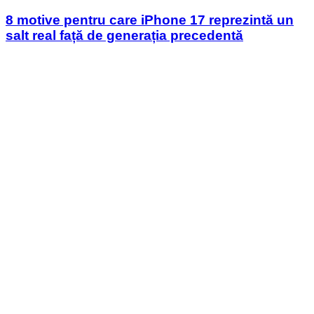
in
8 motive pentru care iPhone 17 reprezintă un
salt real față de generația precedentă